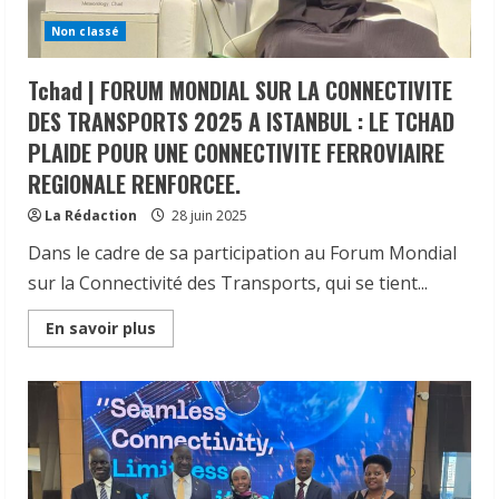
Istanbul,
la
Non classé
Ministre
des
Transports,
Tchad | FORUM MONDIAL SUR LA CONNECTIVITE
de
l’Aviation
DES TRANSPORTS 2025 A ISTANBUL : LE TCHAD
Civile
et
PLAIDE POUR UNE CONNECTIVITE FERROVIAIRE
de
la
REGIONALE RENFORCEE.
Météorologie
Nationale,
FATIMA
La Rédaction
28 juin 2025
GOUKOUNI
WEDDEYE,
Dans le cadre de sa participation au Forum Mondial
poursuit
des
sur la Connectivité des Transports, qui se tient...
rencontres
de
haut
Read
En savoir plus
niveau
more
afin
about
d’établir
Tchad
des
|
partenariats
FORUM
stratégiques
MONDIAL
pour
SUR
le
LA
développement
CONNECTIVITE
du
DES
secteur
TRANSPORTS