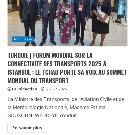
des
2025
transports
A
au
ISTANBUL
Tchad.
:
LE
TCHAD
PLAIDE
POUR
UNE
Non classé
CONNECTIVITE
FERROVIAIRE
REGIONALE
TURQUIE | FORUM MONDIAL SUR LA
RENFORCEE.
CONNECTIVITE DES TRANSPORTS 2025 A
ISTANBUL : LE TCHAD PORTE SA VOIX AU SOMMET
MONDIAL DU TRANSPORT
La Rédaction
28 juin 2025
La Ministre des Transports, de l’Aviation Civile et de
la Météorologie Nationale, Madame Fatima
GOUKOUNI WEDDEYE, conduit...
Read
En savoir plus
more