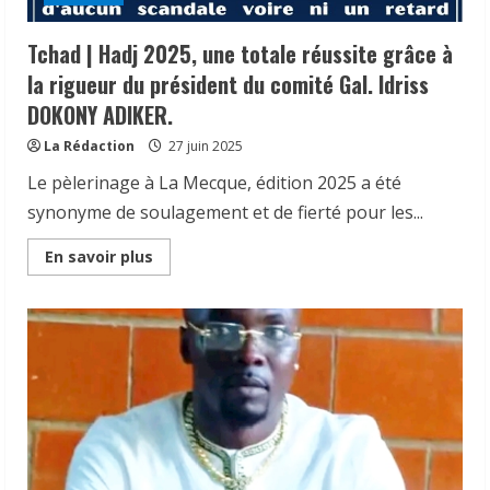
des
ressources
pour
Tchad | Hadj 2025, une totale réussite grâce à
le
développement
la rigueur du président du comité Gal. Idriss
de
l’irrigation
DOKONY ADIKER.
et
le
financement
La Rédaction
27 juin 2025
du
secteur
Le pèlerinage à La Mecque, édition 2025 a été
agricole
»,
synonyme de soulagement et de fierté pour les...
s’est
achevé
ce
Read
En savoir plus
vendredi
more
27
about
juin
Tchad
2025
|
à
Hadj
N’Djaména.
2025,
une
totale
réussite
grâce
à
la
rigueur
du
président