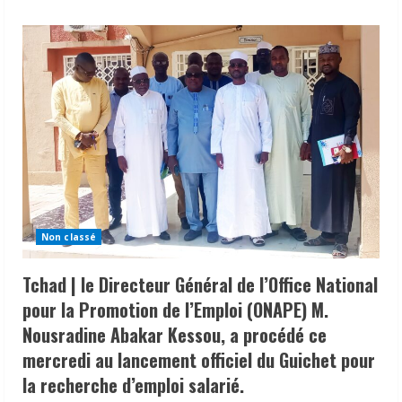
about
Tchad
|
ouverture
du
forum
national
pour
la
mobilisation
des
ressources
en
faveur
du
développement
agricole.
TCHAD | Que devient l’ancien Ministre
Non classé
Maïdé Hamid Lony, après un bilan
exemplaire à la tête de la jeunesse et
Tchad | le Directeur Général de l’Office National
des sports.
pour la Promotion de l’Emploi (ONAPE) M.
2
12 juin 2026
Nousradine Abakar Kessou, a procédé ce
N’Djamena | Projet PRECOM – Lot 8, une
mercredi au lancement officiel du Guichet pour
vingtaine des cartographes
la recherche d’emploi salarié.
communautaires ont été certifiés pour