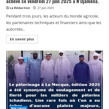
achevé ce vendredi 27 juin 2025 à N’Djaména.
La Rédaction
27 juin 2025
Pendant trois jours, les acteurs du monde agricole,
les partenaires techniques et financiers ainsi que les
autorités...
Read
En savoir plus
more
about
Tchad
|
le
Forum
national
de
mobilisation
des
ressources
pour
le
développement
durable,
axé
sur
«
la
mobilisation
Non classé