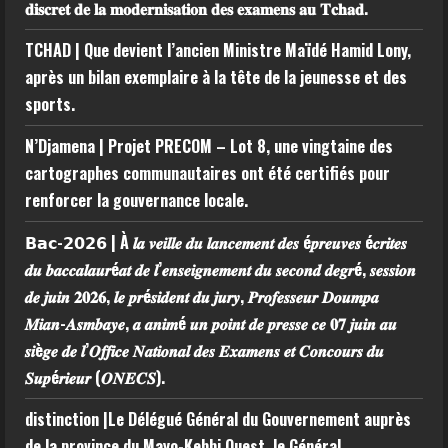
𝐝𝐢𝐬𝐜𝐫𝐞𝐭 𝐝𝐞 𝐥𝐚 𝐦𝐨𝐝𝐞𝐫𝐧𝐢𝐬𝐚𝐭𝐢𝐨𝐧 𝐝𝐞𝐬 𝐞𝐱𝐚𝐦𝐞𝐧𝐬 𝐚𝐮 𝐓𝐜𝐡𝐚𝐝.
TCHAD | Que devient l’ancien Ministre Maïdé Hamid Lony,
après un bilan exemplaire à la tête de la jeunesse et des
sports.
N’Djamena | Projet PRECOM – Lot 8, une vingtaine des
cartographes communautaires ont été certifiés pour
renforcer la gouvernance locale.
𝗕𝗮𝗰-𝟮𝟬𝟮𝟲 | À 𝒍𝒂 𝒗𝒆𝒊𝒍𝒍𝒆 𝒅𝒖 𝒍𝒂𝒏𝒄𝒆𝒎𝒆𝒏𝒕 𝒅𝒆𝒔 é𝒑𝒓𝒆𝒖𝒗𝒆𝒔 é𝒄𝒓𝒊𝒕𝒆𝒔
𝒅𝒖 𝒃𝒂𝒄𝒄𝒂𝒍𝒂𝒖𝒓é𝒂𝒕 𝒅𝒆 𝒍’𝒆𝒏𝒔𝒆𝒊𝒈𝒏𝒆𝒎𝒆𝒏𝒕 𝒅𝒖 𝒔𝒆𝒄𝒐𝒏𝒅 𝒅𝒆𝒈𝒓é, 𝒔𝒆𝒔𝒔𝒊𝒐𝒏
𝒅𝒆 𝒋𝒖𝒊𝒏 𝟐𝟎𝟐𝟔, 𝒍𝒆 𝒑𝒓é𝒔𝒊𝒅𝒆𝒏𝒕 𝒅𝒖 𝒋𝒖𝒓𝒚, 𝑷𝒓𝒐𝒇𝒆𝒔𝒔𝒆𝒖𝒓 𝑫𝒐𝒖𝒎𝒑𝒂
𝑴𝒊𝒂𝒏-𝑨𝒔𝒎𝒃𝒂𝒚𝒆, 𝒂 𝒂𝒏𝒊𝒎é 𝒖𝒏 𝒑𝒐𝒊𝒏𝒕 𝒅𝒆 𝒑𝒓𝒆𝒔𝒔𝒆 𝒄𝒆 𝟎𝟕 𝒋𝒖𝒊𝒏 𝒂𝒖
𝒔𝒊è𝒈𝒆 𝒅𝒆 𝒍’𝑶𝒇𝒇𝒊𝒄𝒆 𝑵𝒂𝒕𝒊𝒐𝒏𝒂𝒍 𝒅𝒆𝒔 𝑬𝒙𝒂𝒎𝒆𝒏𝒔 𝒆𝒕 𝑪𝒐𝒏𝒄𝒐𝒖𝒓𝒔 𝒅𝒖
𝑺𝒖𝒑é𝒓𝒊𝒆𝒖𝒓 (𝑶𝑵𝑬𝑪𝑺).
distinction |Le Délégué Général du Gouvernement auprès
de la province du Mayo-Kebbi Ouest, le Général