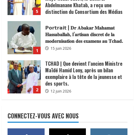
7 juin 2026
Abdelmanane Khatab, a reçu une
distinction du Consortium des Médias
5
Digitaux en reconnaissance de son
engagement en faveur du
𝗣𝗼𝗿𝘁𝗿𝗮𝗶𝘁 | 𝐃𝐫 𝐀𝐛𝐚𝐤𝐚𝐫 𝐌𝐚𝐡𝐚𝐦𝐚𝐭
renforcement de la sécurité, de la
𝐇𝐚𝐬𝐬𝐚𝐛𝐚𝐥𝐥𝐚𝐡, 𝐥’𝐚𝐫𝐭𝐢𝐬𝐚𝐧 𝐝𝐢𝐬𝐜𝐫𝐞𝐭 𝐝𝐞 𝐥𝐚
cohésion sociale et du vivre-ensemble
𝐦𝐨𝐝𝐞𝐫𝐧𝐢𝐬𝐚𝐭𝐢𝐨𝐧 𝐝𝐞𝐬 𝐞𝐱𝐚𝐦𝐞𝐧𝐬 𝐚𝐮 𝐓𝐜𝐡𝐚𝐝.
dans sa circonscription administrative.
15 juin 2026
1
6 juin 2026
TCHAD | Que devient l’ancien Ministre
Maïdé Hamid Lony, après un bilan
exemplaire à la tête de la jeunesse et
des sports.
2
12 juin 2026
N’Djamena | Projet PRECOM – Lot 8, une
vingtaine des cartographes
CONNECTEZ-VOUS AVEC NOUS
communautaires ont été certifiés pour
renforcer la gouvernance locale.
3
12 juin 2026