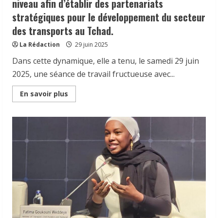
niveau afin d’établir des partenariats
stratégiques pour le développement du secteur
des transports au Tchad.
La Rédaction
29 juin 2025
Dans cette dynamique, elle a tenu, le samedi 29 juin
2025, une séance de travail fructueuse avec...
Read
En savoir plus
more
about
En
marge
du
Forum
Mondial
sur
la
Connectivité
des
Transports
2025,
qui
se
déroule
actuellement
à