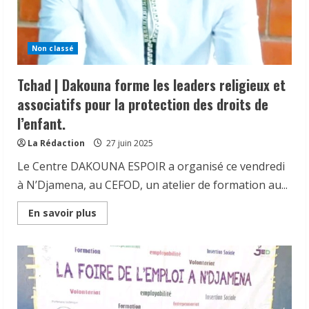
du
comité
Gal.
Idriss
DOKONY
Non classé
ADIKER.
Tchad | Dakouna forme les leaders religieux et
associatifs pour la protection des droits de
l’enfant.
La Rédaction
27 juin 2025
Le Centre DAKOUNA ESPOIR a organisé ce vendredi
à N’Djamena, au CEFOD, un atelier de formation au...
Read
En savoir plus
more
about
Tchad
|
Dakouna
forme
les
leaders
religieux
et