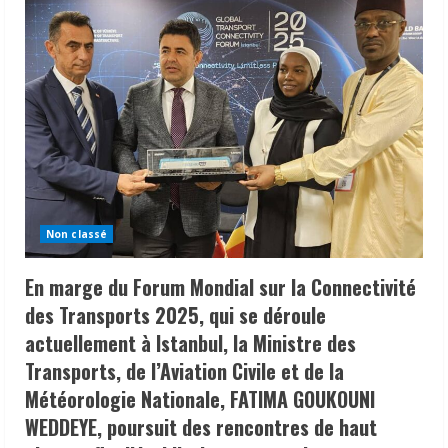
|
Dr
ANEGUE
IRE
Diane
fait
une
donation
à
la
Radio
La
Voix
du
Développement
de
Béré.
Non classé
En marge du Forum Mondial sur la Connectivité
des Transports 2025, qui se déroule
actuellement à Istanbul, la Ministre des
Transports, de l’Aviation Civile et de la
Météorologie Nationale, FATIMA GOUKOUNI
WEDDEYE, poursuit des rencontres de haut