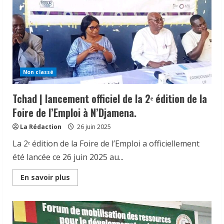
associatifs
pour
la
protection
des
droits
de
l’enfant.
Non classé
Tchad | lancement officiel de la 2ᵉ édition de la
Foire de l’Emploi à N’Djamena.
La Rédaction
26 juin 2025
La 2ᵉ édition de la Foire de l’Emploi a officiellement
été lancée ce 26 juin 2025 au...
Read
En savoir plus
more
about
Tchad
|
lancement
officiel