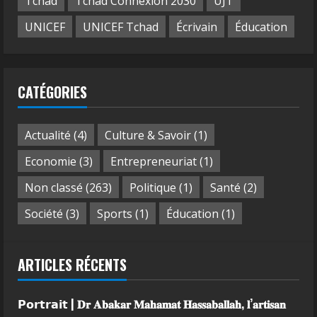
Tchad
Tchad Connexion 2030
UJT
UNICEF
UNICEF Tchad
Écrivain
Éducation
CATÉGORIES
Actualité
(4)
Culture & Savoir
(1)
Economie
(3)
Entrepreneuriat
(1)
Non classé
(263)
Politique
(1)
Santé
(2)
Société
(3)
Sports
(1)
Éducation
(1)
ARTICLES RÉCENTS
𝗣𝗼𝗿𝘁𝗿𝗮𝗶𝘁 | 𝐃𝐫 𝐀𝐛𝐚𝐤𝐚𝐫 𝐌𝐚𝐡𝐚𝐦𝐚𝐭 𝐇𝐚𝐬𝐬𝐚𝐛𝐚𝐥𝐥𝐚𝐡, 𝐥’𝐚𝐫𝐭𝐢𝐬𝐚𝐧