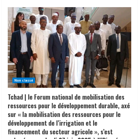
about
TURQUIE
|
FORUM
MONDIAL
SUR
LA
CONNECTIVITE
DES
TRANSPORTS
2025
A
ISTANBUL
:
LE
TCHAD
PORTE
SA
VOIX
Non classé
AU
SOMMET
MONDIAL
Tchad | le Forum national de mobilisation des
DU
TRANSPORT
ressources pour le développement durable, axé
sur « la mobilisation des ressources pour le
développement de l’irrigation et le
financement du secteur agricole », s’est