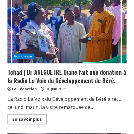
Non classé
Tchad | Dr ANEGUE IRE Diane fait une donation à
la Radio La Voix du Développement de Béré.
La Rédaction
30 juin 2025
La Radio La Voix du Développement de Béré a reçu,
ce lundi matin, la visite remarquée de...
Read
En savoir plus
more
about
Tchad