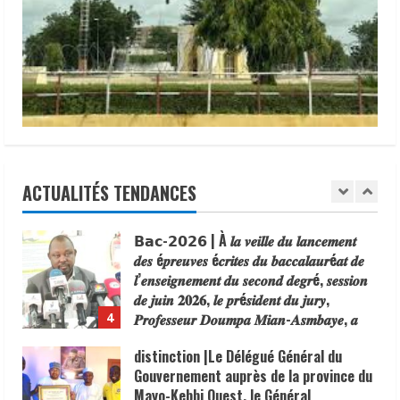
TCHAD | Que devient l’ancien Ministre
au
lancement
Maïdé Hamid Lony, après un bilan
officiel
exemplaire à la tête de la jeunesse et
du
Guichet
des sports.
pour
la
2
12 juin 2026
recherche
d’emploi
N’Djamena | Projet PRECOM – Lot 8, une
salarié.
vingtaine des cartographes
communautaires ont été certifiés pour
renforcer la gouvernance locale.
ACTUALITÉS TENDANCES
3
12 juin 2026
𝗕𝗮𝗰-𝟮𝟬𝟮𝟲 | À 𝒍𝒂 𝒗𝒆𝒊𝒍𝒍𝒆 𝒅𝒖 𝒍𝒂𝒏𝒄𝒆𝒎𝒆𝒏𝒕
𝒅𝒆𝒔 é𝒑𝒓𝒆𝒖𝒗𝒆𝒔 é𝒄𝒓𝒊𝒕𝒆𝒔 𝒅𝒖 𝒃𝒂𝒄𝒄𝒂𝒍𝒂𝒖𝒓é𝒂𝒕 𝒅𝒆
𝒍’𝒆𝒏𝒔𝒆𝒊𝒈𝒏𝒆𝒎𝒆𝒏𝒕 𝒅𝒖 𝒔𝒆𝒄𝒐𝒏𝒅 𝒅𝒆𝒈𝒓é, 𝒔𝒆𝒔𝒔𝒊𝒐𝒏
𝒅𝒆 𝒋𝒖𝒊𝒏 𝟐𝟎𝟐𝟔, 𝒍𝒆 𝒑𝒓é𝒔𝒊𝒅𝒆𝒏𝒕 𝒅𝒖 𝒋𝒖𝒓𝒚,
𝑷𝒓𝒐𝒇𝒆𝒔𝒔𝒆𝒖𝒓 𝑫𝒐𝒖𝒎𝒑𝒂 𝑴𝒊𝒂𝒏-𝑨𝒔𝒎𝒃𝒂𝒚𝒆, 𝒂
4
𝒂𝒏𝒊𝒎é 𝒖𝒏 𝒑𝒐𝒊𝒏𝒕 𝒅𝒆 𝒑𝒓𝒆𝒔𝒔𝒆 𝒄𝒆 𝟎𝟕 𝒋𝒖𝒊𝒏 𝒂𝒖
distinction |Le Délégué Général du
𝒔𝒊è𝒈𝒆 𝒅𝒆 𝒍’𝑶𝒇𝒇𝒊𝒄𝒆 𝑵𝒂𝒕𝒊𝒐𝒏𝒂𝒍 𝒅𝒆𝒔 𝑬𝒙𝒂𝒎𝒆𝒏𝒔 𝒆𝒕
Gouvernement auprès de la province du
𝑪𝒐𝒏𝒄𝒐𝒖𝒓𝒔 𝒅𝒖 𝑺𝒖𝒑é𝒓𝒊𝒆𝒖𝒓 (𝑶𝑵𝑬𝑪𝑺).
Mayo-Kebbi Ouest, le Général