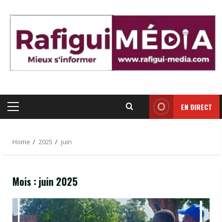
Skip
to
content
EN DIRECT
Primary
Menu
Home
2025
juin
Mois :
juin 2025