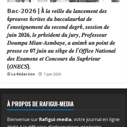
𝗕𝗮𝗰-𝟮𝟬𝟮𝟲 | À 𝒍𝒂 𝒗𝒆𝒊𝒍𝒍𝒆 𝒅𝒖 𝒍𝒂𝒏𝒄𝒆𝒎𝒆𝒏𝒕 𝒅𝒆𝒔
é𝒑𝒓𝒆𝒖𝒗𝒆𝒔 é𝒄𝒓𝒊𝒕𝒆𝒔 𝒅𝒖 𝒃𝒂𝒄𝒄𝒂𝒍𝒂𝒖𝒓é𝒂𝒕 𝒅𝒆
𝒍’𝒆𝒏𝒔𝒆𝒊𝒈𝒏𝒆𝒎𝒆𝒏𝒕 𝒅𝒖 𝒔𝒆𝒄𝒐𝒏𝒅 𝒅𝒆𝒈𝒓é, 𝒔𝒆𝒔𝒔𝒊𝒐𝒏 𝒅𝒆
𝒋𝒖𝒊𝒏 𝟐𝟎𝟐𝟔, 𝒍𝒆 𝒑𝒓é𝒔𝒊𝒅𝒆𝒏𝒕 𝒅𝒖 𝒋𝒖𝒓𝒚, 𝑷𝒓𝒐𝒇𝒆𝒔𝒔𝒆𝒖𝒓
𝑫𝒐𝒖𝒎𝒑𝒂 𝑴𝒊𝒂𝒏-𝑨𝒔𝒎𝒃𝒂𝒚𝒆, 𝒂 𝒂𝒏𝒊𝒎é 𝒖𝒏 𝒑𝒐𝒊𝒏𝒕 𝒅𝒆
𝒑𝒓𝒆𝒔𝒔𝒆 𝒄𝒆 𝟎𝟕 𝒋𝒖𝒊𝒏 𝒂𝒖 𝒔𝒊è𝒈𝒆 𝒅𝒆 𝒍’𝑶𝒇𝒇𝒊𝒄𝒆 𝑵𝒂𝒕𝒊𝒐𝒏𝒂𝒍
𝒅𝒆𝒔 𝑬𝒙𝒂𝒎𝒆𝒏𝒔 𝒆𝒕 𝑪𝒐𝒏𝒄𝒐𝒖𝒓𝒔 𝒅𝒖 𝑺𝒖𝒑é𝒓𝒊𝒆𝒖𝒓
(𝑶𝑵𝑬𝑪𝑺).
La Rédaction
7 juin 2026
À PROPOS DE RAFIGUI-MEDIA
Bienvenue sur
Rafigui-media
, votre journal en ligne