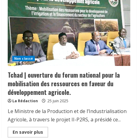
de
la
2ᵉ
édition
de
la
Foire
de
l’Emploi
à
N’Djamena.
Non classé
Tchad | ouverture du forum national pour la
mobilisation des ressources en faveur du
développement agricole.
La Rédaction
25 juin 2025
Le Ministre de la Production et de l’Industrialisation
Agricole, à travers le projet II-P2RS, a présidé ce...
Read
En savoir plus
more