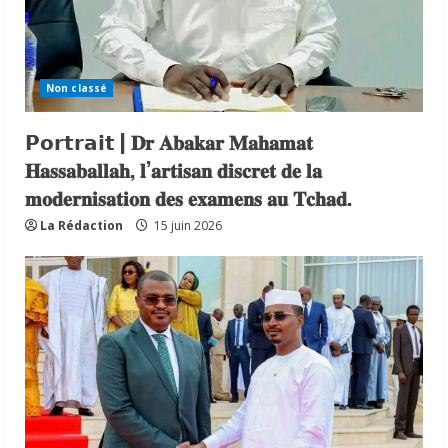
Non classé
𝗣𝗼𝗿𝘁𝗿𝗮𝗶𝘁 | 𝐃𝐫 𝐀𝐛𝐚𝐤𝐚𝐫 𝐌𝐚𝐡𝐚𝐦𝐚𝐭
𝐇𝐚𝐬𝐬𝐚𝐛𝐚𝐥𝐥𝐚𝐡, 𝐥’𝐚𝐫𝐭𝐢𝐬𝐚𝐧 𝐝𝐢𝐬𝐜𝐫𝐞𝐭 𝐝𝐞 𝐥𝐚
𝐦𝐨𝐝𝐞𝐫𝐧𝐢𝐬𝐚𝐭𝐢𝐨𝐧 𝐝𝐞𝐬 𝐞𝐱𝐚𝐦𝐞𝐧𝐬 𝐚𝐮 𝐓𝐜𝐡𝐚𝐝.
La Rédaction
15 juin 2026