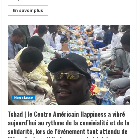
Read
En savoir plus
more
about
Tchad
|
Mme
Acyl
Ahmat
Tamaral
HOUDA,
Conseillère
spéciale
du
Président
de
la
République,
a
effectué
une
visite
Non classé
au
Centre
Américain
Tchad | le Centre Américain Happiness a vibré
Happiness.
aujourd’hui au rythme de la convivialité et de la
solidarité, lors de l’événement tant attendu de