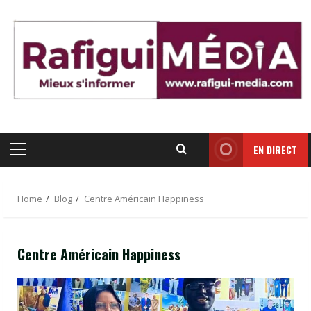
Skip
to
content
EN DIRECT
Primary
Menu
Home
Blog
Centre Américain Happiness
Centre Américain Happiness