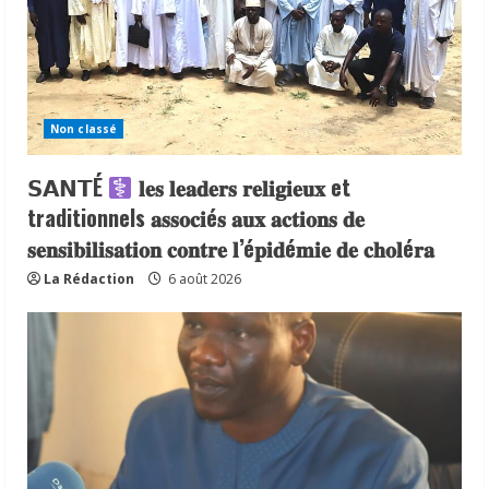
Non classé
𝗦𝗔𝗡𝗧É
𝐥𝐞𝐬 𝐥𝐞𝐚𝐝𝐞𝐫𝐬 𝐫𝐞𝐥𝐢𝐠𝐢𝐞𝐮𝐱 et
traditionnels 𝐚𝐬𝐬𝐨𝐜𝐢é𝐬 𝐚𝐮𝐱 𝐚𝐜𝐭𝐢𝐨𝐧𝐬 𝐝𝐞
𝐬𝐞𝐧𝐬𝐢𝐛𝐢𝐥𝐢𝐬𝐚𝐭𝐢𝐨𝐧 𝐜𝐨𝐧𝐭𝐫𝐞 𝐥’é𝐩𝐢𝐝é𝐦𝐢𝐞 𝐝𝐞 𝐜𝐡𝐨𝐥é𝐫𝐚
La Rédaction
6 août 2026