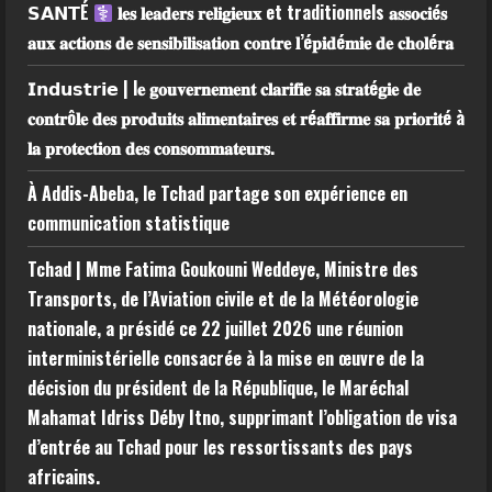
𝗦𝗔𝗡𝗧É
𝐥𝐞𝐬 𝐥𝐞𝐚𝐝𝐞𝐫𝐬 𝐫𝐞𝐥𝐢𝐠𝐢𝐞𝐮𝐱 et traditionnels 𝐚𝐬𝐬𝐨𝐜𝐢é𝐬
𝐚𝐮𝐱 𝐚𝐜𝐭𝐢𝐨𝐧𝐬 𝐝𝐞 𝐬𝐞𝐧𝐬𝐢𝐛𝐢𝐥𝐢𝐬𝐚𝐭𝐢𝐨𝐧 𝐜𝐨𝐧𝐭𝐫𝐞 𝐥’é𝐩𝐢𝐝é𝐦𝐢𝐞 𝐝𝐞 𝐜𝐡𝐨𝐥é𝐫𝐚
𝗜𝗻𝗱𝘂𝘀𝘁𝗿𝗶𝗲 | l𝐞 𝐠𝐨𝐮𝐯𝐞𝐫𝐧𝐞𝐦𝐞𝐧𝐭 𝐜𝐥𝐚𝐫𝐢𝐟𝐢𝐞 𝐬𝐚 𝐬𝐭𝐫𝐚𝐭é𝐠𝐢𝐞 𝐝𝐞
𝐜𝐨𝐧𝐭𝐫ô𝐥𝐞 𝐝𝐞𝐬 𝐩𝐫𝐨𝐝𝐮𝐢𝐭𝐬 𝐚𝐥𝐢𝐦𝐞𝐧𝐭𝐚𝐢𝐫𝐞𝐬 𝐞𝐭 𝐫é𝐚𝐟𝐟𝐢𝐫𝐦𝐞 𝐬𝐚 𝐩𝐫𝐢𝐨𝐫𝐢𝐭é à
𝐥𝐚 𝐩𝐫𝐨𝐭𝐞𝐜𝐭𝐢𝐨𝐧 𝐝𝐞𝐬 𝐜𝐨𝐧𝐬𝐨𝐦𝐦𝐚𝐭𝐞𝐮𝐫𝐬.
À Addis-Abeba, le Tchad partage son expérience en
communication statistique
Tchad | Mme Fatima Goukouni Weddeye, Ministre des
Transports, de l’Aviation civile et de la Météorologie
nationale, a présidé ce 22 juillet 2026 une réunion
interministérielle consacrée à la mise en œuvre de la
décision du président de la République, le Maréchal
Mahamat Idriss Déby Itno, supprimant l’obligation de visa
d’entrée au Tchad pour les ressortissants des pays
africains.