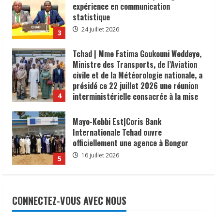
expérience en communication
statistique
24 juillet 2026
3
Tchad | Mme Fatima Goukouni Weddeye,
Ministre des Transports, de l’Aviation
civile et de la Météorologie nationale, a
présidé ce 22 juillet 2026 une réunion
interministérielle consacrée à la mise
4
en œuvre de la décision du président de
la République, le Maréchal Mahamat
Mayo-Kebbi Est|Coris Bank
Idriss Déby Itno, supprimant l’obligation
Internationale Tchad ouvre
de visa d’entrée au Tchad pour les
officiellement une agence à Bongor
ressortissants des pays africains.
16 juillet 2026
5
22 juillet 2026
𝗦𝗔𝗡𝗧É
𝐥𝐞𝐬 𝐥𝐞𝐚𝐝𝐞𝐫𝐬 𝐫𝐞𝐥𝐢𝐠𝐢𝐞𝐮𝐱 et
traditionnels 𝐚𝐬𝐬𝐨𝐜𝐢é𝐬 𝐚𝐮𝐱 𝐚𝐜𝐭𝐢𝐨𝐧𝐬 𝐝𝐞
CONNECTEZ-VOUS AVEC NOUS
𝐬𝐞𝐧𝐬𝐢𝐛𝐢𝐥𝐢𝐬𝐚𝐭𝐢𝐨𝐧 𝐜𝐨𝐧𝐭𝐫𝐞 𝐥’é𝐩𝐢𝐝é𝐦𝐢𝐞 𝐝𝐞
𝐜𝐡𝐨𝐥é𝐫𝐚