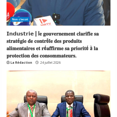
Non classé
𝗜𝗻𝗱𝘂𝘀𝘁𝗿𝗶𝗲 | l𝐞 𝐠𝐨𝐮𝐯𝐞𝐫𝐧𝐞𝐦𝐞𝐧𝐭 𝐜𝐥𝐚𝐫𝐢𝐟𝐢𝐞 𝐬𝐚
𝐬𝐭𝐫𝐚𝐭é𝐠𝐢𝐞 𝐝𝐞 𝐜𝐨𝐧𝐭𝐫ô𝐥𝐞 𝐝𝐞𝐬 𝐩𝐫𝐨𝐝𝐮𝐢𝐭𝐬
𝐚𝐥𝐢𝐦𝐞𝐧𝐭𝐚𝐢𝐫𝐞𝐬 𝐞𝐭 𝐫é𝐚𝐟𝐟𝐢𝐫𝐦𝐞 𝐬𝐚 𝐩𝐫𝐢𝐨𝐫𝐢𝐭é à 𝐥𝐚
𝐩𝐫𝐨𝐭𝐞𝐜𝐭𝐢𝐨𝐧 𝐝𝐞𝐬 𝐜𝐨𝐧𝐬𝐨𝐦𝐦𝐚𝐭𝐞𝐮𝐫𝐬.
La Rédaction
24 juillet 2026