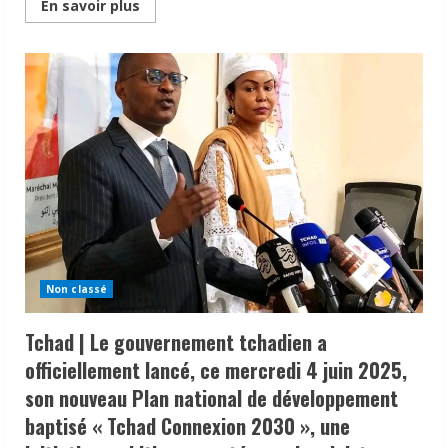
Read
En savoir plus
more
about
Tchad
|
50
lauréats
admis
dans
les
écoles
régionales
de
statistique
et
démographie
ont
reçu
de
bourses
et
Non classé
kits
pédagogiques.
Tchad | Le gouvernement tchadien a
officiellement lancé, ce mercredi 4 juin 2025,
son nouveau Plan national de développement
baptisé « Tchad Connexion 2030 », une