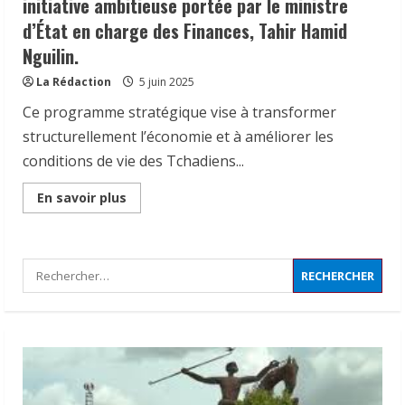
initiative ambitieuse portée par le ministre
d’État en charge des Finances, Tahir Hamid
Nguilin.
𝗦𝗔𝗡𝗧É
𝐥𝐞𝐬 𝐥𝐞𝐚𝐝𝐞𝐫𝐬 𝐫𝐞𝐥𝐢𝐠𝐢𝐞𝐮𝐱 et
La Rédaction
5 juin 2025
traditionnels 𝐚𝐬𝐬𝐨𝐜𝐢é𝐬 𝐚𝐮𝐱 𝐚𝐜𝐭𝐢𝐨𝐧𝐬 𝐝𝐞
Ce programme stratégique vise à transformer
𝐬𝐞𝐧𝐬𝐢𝐛𝐢𝐥𝐢𝐬𝐚𝐭𝐢𝐨𝐧 𝐜𝐨𝐧𝐭𝐫𝐞 𝐥’é𝐩𝐢𝐝é𝐦𝐢𝐞 𝐝𝐞
structurellement l’économie et à améliorer les
𝐜𝐡𝐨𝐥é𝐫𝐚
2
conditions de vie des Tchadiens...
6 août 2026
𝗜𝗻𝗱𝘂𝘀𝘁𝗿𝗶𝗲 | l𝐞 𝐠𝐨𝐮𝐯𝐞𝐫𝐧𝐞𝐦𝐞𝐧𝐭 𝐜𝐥𝐚𝐫𝐢𝐟𝐢𝐞
Read
En savoir plus
more
𝐬𝐚 𝐬𝐭𝐫𝐚𝐭é𝐠𝐢𝐞 𝐝𝐞 𝐜𝐨𝐧𝐭𝐫ô𝐥𝐞 𝐝𝐞𝐬 𝐩𝐫𝐨𝐝𝐮𝐢𝐭𝐬
about
𝐚𝐥𝐢𝐦𝐞𝐧𝐭𝐚𝐢𝐫𝐞𝐬 𝐞𝐭 𝐫é𝐚𝐟𝐟𝐢𝐫𝐦𝐞 𝐬𝐚 𝐩𝐫𝐢𝐨𝐫𝐢𝐭é à 𝐥𝐚
Tchad
|
𝐩𝐫𝐨𝐭𝐞𝐜𝐭𝐢𝐨𝐧 𝐝𝐞𝐬 𝐜𝐨𝐧𝐬𝐨𝐦𝐦𝐚𝐭𝐞𝐮𝐫𝐬.
Le
Rechercher :
gouvernement
3
24 juillet 2026
tchadien
a
officiellement
À Addis-Abeba, le Tchad partage son
lancé,
ce
expérience en communication
mercredi
statistique
4
juin
24 juillet 2026
2025,
4
son