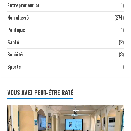
Ministre des Transports, de l’Aviation
Entrepreneuriat
(1)
civile et de la Météorologie nationale, a
présidé ce 22 juillet 2026 une réunion
Non classé
(274)
interministérielle consacrée à la mise
5
en œuvre de la décision du président de
Politique
(1)
la République, le Maréchal Mahamat
Idriss Déby Itno, supprimant l’obligation
Santé
(2)
de visa d’entrée au Tchad pour les
ressortissants des pays africains.
Société
(3)
22 juillet 2026
Sports
(1)
VOUS AVEZ PEUT-ÊTRE RATÉ