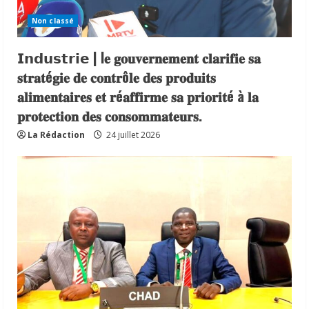
Non classé
𝗜𝗻𝗱𝘂𝘀𝘁𝗿𝗶𝗲 | l𝐞 𝐠𝐨𝐮𝐯𝐞𝐫𝐧𝐞𝐦𝐞𝐧𝐭 𝐜𝐥𝐚𝐫𝐢𝐟𝐢𝐞 𝐬𝐚
𝐬𝐭𝐫𝐚𝐭é𝐠𝐢𝐞 𝐝𝐞 𝐜𝐨𝐧𝐭𝐫ô𝐥𝐞 𝐝𝐞𝐬 𝐩𝐫𝐨𝐝𝐮𝐢𝐭𝐬
𝐚𝐥𝐢𝐦𝐞𝐧𝐭𝐚𝐢𝐫𝐞𝐬 𝐞𝐭 𝐫é𝐚𝐟𝐟𝐢𝐫𝐦𝐞 𝐬𝐚 𝐩𝐫𝐢𝐨𝐫𝐢𝐭é à 𝐥𝐚
𝐩𝐫𝐨𝐭𝐞𝐜𝐭𝐢𝐨𝐧 𝐝𝐞𝐬 𝐜𝐨𝐧𝐬𝐨𝐦𝐦𝐚𝐭𝐞𝐮𝐫𝐬.
La Rédaction
24 juillet 2026