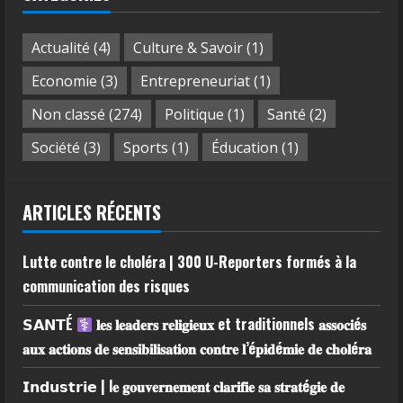
Actualité
(4)
Culture & Savoir
(1)
Economie
(3)
Entrepreneuriat
(1)
Non classé
(274)
Politique
(1)
Santé
(2)
Société
(3)
Sports
(1)
Éducation
(1)
ARTICLES RÉCENTS
Lutte contre le choléra | 300 U-Reporters formés à la
communication des risques
𝗦𝗔𝗡𝗧É
𝐥𝐞𝐬 𝐥𝐞𝐚𝐝𝐞𝐫𝐬 𝐫𝐞𝐥𝐢𝐠𝐢𝐞𝐮𝐱 et traditionnels 𝐚𝐬𝐬𝐨𝐜𝐢é𝐬
𝐚𝐮𝐱 𝐚𝐜𝐭𝐢𝐨𝐧𝐬 𝐝𝐞 𝐬𝐞𝐧𝐬𝐢𝐛𝐢𝐥𝐢𝐬𝐚𝐭𝐢𝐨𝐧 𝐜𝐨𝐧𝐭𝐫𝐞 𝐥’é𝐩𝐢𝐝é𝐦𝐢𝐞 𝐝𝐞 𝐜𝐡𝐨𝐥é𝐫𝐚
𝗜𝗻𝗱𝘂𝘀𝘁𝗿𝗶𝗲 | l𝐞 𝐠𝐨𝐮𝐯𝐞𝐫𝐧𝐞𝐦𝐞𝐧𝐭 𝐜𝐥𝐚𝐫𝐢𝐟𝐢𝐞 𝐬𝐚 𝐬𝐭𝐫𝐚𝐭é𝐠𝐢𝐞 𝐝𝐞