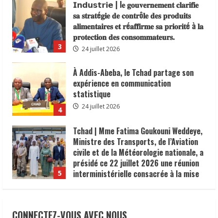
𝐚𝐥𝐢𝐦𝐞𝐧𝐭𝐚𝐢𝐫𝐞𝐬 𝐞𝐭 𝐫é𝐚𝐟𝐟𝐢𝐫𝐦𝐞 𝐬𝐚 𝐩𝐫𝐢𝐨𝐫𝐢𝐭é à 𝐥𝐚
𝐩𝐫𝐨𝐭𝐞𝐜𝐭𝐢𝐨𝐧 𝐝𝐞𝐬 𝐜𝐨𝐧𝐬𝐨𝐦𝐦𝐚𝐭𝐞𝐮𝐫𝐬.
3
24 juillet 2026
À Addis-Abeba, le Tchad partage son
expérience en communication
statistique
24 juillet 2026
4
Tchad | Mme Fatima Goukouni Weddeye,
Ministre des Transports, de l’Aviation
civile et de la Météorologie nationale, a
présidé ce 22 juillet 2026 une réunion
interministérielle consacrée à la mise
5
en œuvre de la décision du président de
la République, le Maréchal Mahamat
Lutte contre le choléra | 300 U-
Idriss Déby Itno, supprimant l’obligation
Reporters formés à la communication
de visa d’entrée au Tchad pour les
des risques
ressortissants des pays africains.
CONNECTEZ-VOUS AVEC NOUS
8 août 2026
1