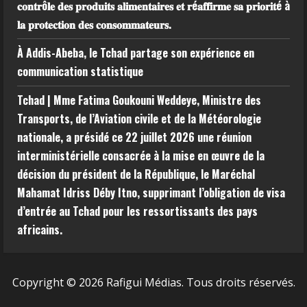
𝐜𝐨𝐧𝐭𝐫ô𝐥𝐞 𝐝𝐞𝐬 𝐩𝐫𝐨𝐝𝐮𝐢𝐭𝐬 𝐚𝐥𝐢𝐦𝐞𝐧𝐭𝐚𝐢𝐫𝐞𝐬 𝐞𝐭 𝐫é𝐚𝐟𝐟𝐢𝐫𝐦𝐞 𝐬𝐚 𝐩𝐫𝐢𝐨𝐫𝐢𝐭é à
𝐥𝐚 𝐩𝐫𝐨𝐭𝐞𝐜𝐭𝐢𝐨𝐧 𝐝𝐞𝐬 𝐜𝐨𝐧𝐬𝐨𝐦𝐦𝐚𝐭𝐞𝐮𝐫𝐬.
À Addis-Abeba, le Tchad partage son expérience en
communication statistique
Tchad | Mme Fatima Goukouni Weddeye, Ministre des
Transports, de l’Aviation civile et de la Météorologie
nationale, a présidé ce 22 juillet 2026 une réunion
interministérielle consacrée à la mise en œuvre de la
décision du président de la République, le Maréchal
Mahamat Idriss Déby Itno, supprimant l’obligation de visa
d’entrée au Tchad pour les ressortissants des pays
africains.
Copyright © 2026 Rafigui Médias. Tous droits réservés.