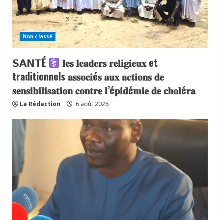
Non classé
𝗦𝗔𝗡𝗧É
𝐥𝐞𝐬 𝐥𝐞𝐚𝐝𝐞𝐫𝐬 𝐫𝐞𝐥𝐢𝐠𝐢𝐞𝐮𝐱 et
traditionnels 𝐚𝐬𝐬𝐨𝐜𝐢é𝐬 𝐚𝐮𝐱 𝐚𝐜𝐭𝐢𝐨𝐧𝐬 𝐝𝐞
𝐬𝐞𝐧𝐬𝐢𝐛𝐢𝐥𝐢𝐬𝐚𝐭𝐢𝐨𝐧 𝐜𝐨𝐧𝐭𝐫𝐞 𝐥’é𝐩𝐢𝐝é𝐦𝐢𝐞 𝐝𝐞 𝐜𝐡𝐨𝐥é𝐫𝐚
La Rédaction
6 août 2026