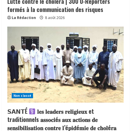
Lutte contre le choléra | 300 U-Reporters
formés à la communication des risques
La Rédaction
8 août 2026
Non classé
𝗦𝗔𝗡𝗧É
𝐥𝐞𝐬 𝐥𝐞𝐚𝐝𝐞𝐫𝐬 𝐫𝐞𝐥𝐢𝐠𝐢𝐞𝐮𝐱 et
traditionnels 𝐚𝐬𝐬𝐨𝐜𝐢é𝐬 𝐚𝐮𝐱 𝐚𝐜𝐭𝐢𝐨𝐧𝐬 𝐝𝐞
𝐬𝐞𝐧𝐬𝐢𝐛𝐢𝐥𝐢𝐬𝐚𝐭𝐢𝐨𝐧 𝐜𝐨𝐧𝐭𝐫𝐞 𝐥’é𝐩𝐢𝐝é𝐦𝐢𝐞 𝐝𝐞 𝐜𝐡𝐨𝐥é𝐫𝐚