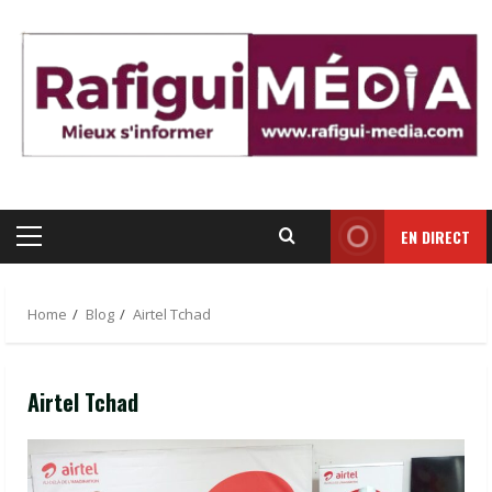
Skip
to
content
EN DIRECT
Primary
Menu
Home
Blog
Airtel Tchad
Airtel Tchad