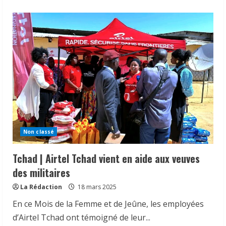
about
Tchad
|
Airtel
Tchad
célèbre
ses
8
millions
d’abonnés.
Non classé
Tchad | Airtel Tchad vient en aide aux veuves
𝗦𝗔𝗡𝗧É
𝐥𝐞𝐬 𝐥𝐞𝐚𝐝𝐞𝐫𝐬 𝐫𝐞𝐥𝐢𝐠𝐢𝐞𝐮𝐱 et
des militaires
traditionnels 𝐚𝐬𝐬𝐨𝐜𝐢é𝐬 𝐚𝐮𝐱 𝐚𝐜𝐭𝐢𝐨𝐧𝐬 𝐝𝐞
La Rédaction
18 mars 2025
𝐬𝐞𝐧𝐬𝐢𝐛𝐢𝐥𝐢𝐬𝐚𝐭𝐢𝐨𝐧 𝐜𝐨𝐧𝐭𝐫𝐞 𝐥’é𝐩𝐢𝐝é𝐦𝐢𝐞 𝐝𝐞
𝐜𝐡𝐨𝐥é𝐫𝐚
En ce Mois de la Femme et de Jeûne, les employées
2
6 août 2026
d’Airtel Tchad ont témoigné de leur...