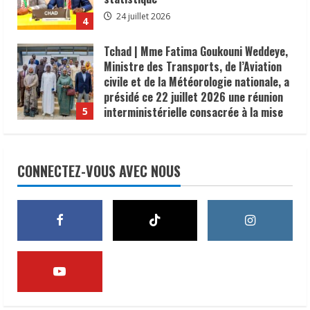
Tchad | Mme Fatima Goukouni Weddeye,
Ministre des Transports, de l’Aviation
civile et de la Météorologie nationale, a
présidé ce 22 juillet 2026 une réunion
interministérielle consacrée à la mise
5
en œuvre de la décision du président de
la République, le Maréchal Mahamat
Lutte contre le choléra | 300 U-
Idriss Déby Itno, supprimant l’obligation
Reporters formés à la communication
de visa d’entrée au Tchad pour les
des risques
ressortissants des pays africains.
8 août 2026
CONNECTEZ-VOUS AVEC NOUS
1
22 juillet 2026
𝗦𝗔𝗡𝗧É
𝐥𝐞𝐬 𝐥𝐞𝐚𝐝𝐞𝐫𝐬 𝐫𝐞𝐥𝐢𝐠𝐢𝐞𝐮𝐱 et
traditionnels 𝐚𝐬𝐬𝐨𝐜𝐢é𝐬 𝐚𝐮𝐱 𝐚𝐜𝐭𝐢𝐨𝐧𝐬 𝐝𝐞
𝐬𝐞𝐧𝐬𝐢𝐛𝐢𝐥𝐢𝐬𝐚𝐭𝐢𝐨𝐧 𝐜𝐨𝐧𝐭𝐫𝐞 𝐥’é𝐩𝐢𝐝é𝐦𝐢𝐞 𝐝𝐞
𝐜𝐡𝐨𝐥é𝐫𝐚
2
6 août 2026
𝗜𝗻𝗱𝘂𝘀𝘁𝗿𝗶𝗲 | l𝐞 𝐠𝐨𝐮𝐯𝐞𝐫𝐧𝐞𝐦𝐞𝐧𝐭 𝐜𝐥𝐚𝐫𝐢𝐟𝐢𝐞
𝐬𝐚 𝐬𝐭𝐫𝐚𝐭é𝐠𝐢𝐞 𝐝𝐞 𝐜𝐨𝐧𝐭𝐫ô𝐥𝐞 𝐝𝐞𝐬 𝐩𝐫𝐨𝐝𝐮𝐢𝐭𝐬