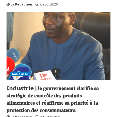
La Rédaction
6 août 2026
Non classé
𝗜𝗻𝗱𝘂𝘀𝘁𝗿𝗶𝗲 | l𝐞 𝐠𝐨𝐮𝐯𝐞𝐫𝐧𝐞𝐦𝐞𝐧𝐭 𝐜𝐥𝐚𝐫𝐢𝐟𝐢𝐞 𝐬𝐚
𝐬𝐭𝐫𝐚𝐭é𝐠𝐢𝐞 𝐝𝐞 𝐜𝐨𝐧𝐭𝐫ô𝐥𝐞 𝐝𝐞𝐬 𝐩𝐫𝐨𝐝𝐮𝐢𝐭𝐬
𝐚𝐥𝐢𝐦𝐞𝐧𝐭𝐚𝐢𝐫𝐞𝐬 𝐞𝐭 𝐫é𝐚𝐟𝐟𝐢𝐫𝐦𝐞 𝐬𝐚 𝐩𝐫𝐢𝐨𝐫𝐢𝐭é à 𝐥𝐚
𝐩𝐫𝐨𝐭𝐞𝐜𝐭𝐢𝐨𝐧 𝐝𝐞𝐬 𝐜𝐨𝐧𝐬𝐨𝐦𝐦𝐚𝐭𝐞𝐮𝐫𝐬.