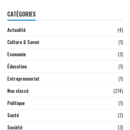
𝐚𝐥𝐢𝐦𝐞𝐧𝐭𝐚𝐢𝐫𝐞𝐬 𝐞𝐭 𝐫é𝐚𝐟𝐟𝐢𝐫𝐦𝐞 𝐬𝐚 𝐩𝐫𝐢𝐨𝐫𝐢𝐭é à 𝐥𝐚
𝐩𝐫𝐨𝐭𝐞𝐜𝐭𝐢𝐨𝐧 𝐝𝐞𝐬 𝐜𝐨𝐧𝐬𝐨𝐦𝐦𝐚𝐭𝐞𝐮𝐫𝐬.
CATÉGORIES
3
24 juillet 2026
Actualité
(4)
À Addis-Abeba, le Tchad partage son
expérience en communication
Culture & Savoir
(1)
statistique
24 juillet 2026
4
Economie
(3)
Tchad | Mme Fatima Goukouni Weddeye,
Éducation
(1)
Ministre des Transports, de l’Aviation
Entrepreneuriat
(1)
civile et de la Météorologie nationale, a
présidé ce 22 juillet 2026 une réunion
Non classé
(274)
interministérielle consacrée à la mise
5
en œuvre de la décision du président de
Politique
(1)
la République, le Maréchal Mahamat
Idriss Déby Itno, supprimant l’obligation
Santé
(2)
de visa d’entrée au Tchad pour les
ressortissants des pays africains.
Société
(3)