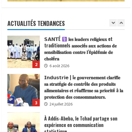
de visa d’entrée au Tchad pour les
des risques
ressortissants des pays africains.
8 août 2026
1
22 juillet 2026
ACTUALITÉS TENDANCES
𝗦𝗔𝗡𝗧É
𝐥𝐞𝐬 𝐥𝐞𝐚𝐝𝐞𝐫𝐬 𝐫𝐞𝐥𝐢𝐠𝐢𝐞𝐮𝐱 et
traditionnels 𝐚𝐬𝐬𝐨𝐜𝐢é𝐬 𝐚𝐮𝐱 𝐚𝐜𝐭𝐢𝐨𝐧𝐬 𝐝𝐞
𝐬𝐞𝐧𝐬𝐢𝐛𝐢𝐥𝐢𝐬𝐚𝐭𝐢𝐨𝐧 𝐜𝐨𝐧𝐭𝐫𝐞 𝐥’é𝐩𝐢𝐝é𝐦𝐢𝐞 𝐝𝐞
𝐜𝐡𝐨𝐥é𝐫𝐚
2
6 août 2026
𝗜𝗻𝗱𝘂𝘀𝘁𝗿𝗶𝗲 | l𝐞 𝐠𝐨𝐮𝐯𝐞𝐫𝐧𝐞𝐦𝐞𝐧𝐭 𝐜𝐥𝐚𝐫𝐢𝐟𝐢𝐞
𝐬𝐚 𝐬𝐭𝐫𝐚𝐭é𝐠𝐢𝐞 𝐝𝐞 𝐜𝐨𝐧𝐭𝐫ô𝐥𝐞 𝐝𝐞𝐬 𝐩𝐫𝐨𝐝𝐮𝐢𝐭𝐬
𝐚𝐥𝐢𝐦𝐞𝐧𝐭𝐚𝐢𝐫𝐞𝐬 𝐞𝐭 𝐫é𝐚𝐟𝐟𝐢𝐫𝐦𝐞 𝐬𝐚 𝐩𝐫𝐢𝐨𝐫𝐢𝐭é à 𝐥𝐚
𝐩𝐫𝐨𝐭𝐞𝐜𝐭𝐢𝐨𝐧 𝐝𝐞𝐬 𝐜𝐨𝐧𝐬𝐨𝐦𝐦𝐚𝐭𝐞𝐮𝐫𝐬.
3
24 juillet 2026
À Addis-Abeba, le Tchad partage son
expérience en communication
statistique
24 juillet 2026
4