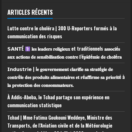
ARTICLES RÉCENTS
Lutte contre le choléra | 300 U-Reporters formés à la
communication des risques
𝗦𝗔𝗡𝗧É
𝐥𝐞𝐬 𝐥𝐞𝐚𝐝𝐞𝐫𝐬 𝐫𝐞𝐥𝐢𝐠𝐢𝐞𝐮𝐱 et traditionnels 𝐚𝐬𝐬𝐨𝐜𝐢é𝐬
𝐚𝐮𝐱 𝐚𝐜𝐭𝐢𝐨𝐧𝐬 𝐝𝐞 𝐬𝐞𝐧𝐬𝐢𝐛𝐢𝐥𝐢𝐬𝐚𝐭𝐢𝐨𝐧 𝐜𝐨𝐧𝐭𝐫𝐞 𝐥’é𝐩𝐢𝐝é𝐦𝐢𝐞 𝐝𝐞 𝐜𝐡𝐨𝐥é𝐫𝐚
𝗜𝗻𝗱𝘂𝘀𝘁𝗿𝗶𝗲 | l𝐞 𝐠𝐨𝐮𝐯𝐞𝐫𝐧𝐞𝐦𝐞𝐧𝐭 𝐜𝐥𝐚𝐫𝐢𝐟𝐢𝐞 𝐬𝐚 𝐬𝐭𝐫𝐚𝐭é𝐠𝐢𝐞 𝐝𝐞
𝐜𝐨𝐧𝐭𝐫ô𝐥𝐞 𝐝𝐞𝐬 𝐩𝐫𝐨𝐝𝐮𝐢𝐭𝐬 𝐚𝐥𝐢𝐦𝐞𝐧𝐭𝐚𝐢𝐫𝐞𝐬 𝐞𝐭 𝐫é𝐚𝐟𝐟𝐢𝐫𝐦𝐞 𝐬𝐚 𝐩𝐫𝐢𝐨𝐫𝐢𝐭é à
𝐥𝐚 𝐩𝐫𝐨𝐭𝐞𝐜𝐭𝐢𝐨𝐧 𝐝𝐞𝐬 𝐜𝐨𝐧𝐬𝐨𝐦𝐦𝐚𝐭𝐞𝐮𝐫𝐬.
À Addis-Abeba, le Tchad partage son expérience en
communication statistique
Tchad | Mme Fatima Goukouni Weddeye, Ministre des
Transports, de l’Aviation civile et de la Météorologie