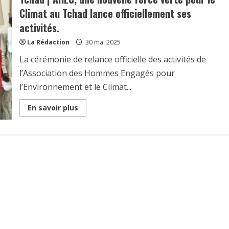
Climat au Tchad lance officiellement ses
activités.
La Rédaction
30 mai 2025
La cérémonie de relance officielle des activités de
l’Association des Hommes Engagés pour
l’Environnement et le Climat...
Read
En savoir plus
more
about
Tchad
|
AHEC,
une
nouvelle
force
verte
pour
le
Climat
au
Tchad
lance
officiellement
ses