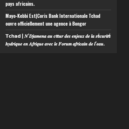
pays africains.
Mayo-Kebbi Est|Coris Bank Internationale Tchad
ouvre officiellement une agence à Bongor
𝗧𝗰𝗵𝗮𝗱 | 𝑵’𝑫𝒋𝒂𝒎𝒆𝒏𝒂 𝒂𝒖 𝒄œ𝒖𝒓 𝒅𝒆𝒔 𝒆𝒏𝒋𝒆𝒖𝒙 𝒅𝒆 𝒍𝒂 𝒔é𝒄𝒖𝒓𝒊𝒕é
𝒉𝒚𝒅𝒓𝒊𝒒𝒖𝒆 𝒆𝒏 𝑨𝒇𝒓𝒊𝒒𝒖𝒆 𝒂𝒗𝒆𝒄 𝒍𝒆 𝑭𝒐𝒓𝒖𝒎 𝒂𝒇𝒓𝒊𝒄𝒂𝒊𝒏 𝒅𝒆 𝒍’𝒆𝒂𝒖.