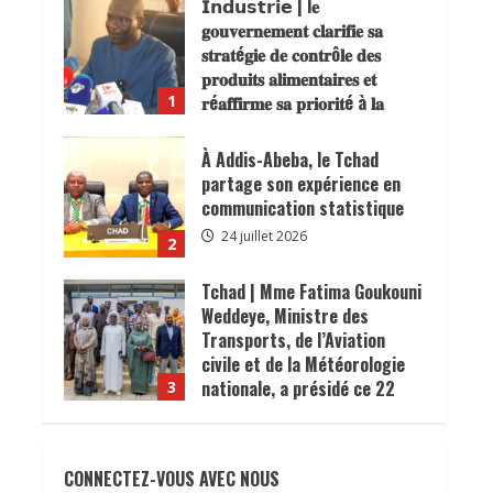
𝐜𝐨𝐧𝐬𝐨𝐦𝐦𝐚𝐭𝐞𝐮𝐫𝐬.
À Addis-Abeba, le Tchad
24 juillet 2026
partage son expérience en
communication statistique
24 juillet 2026
2
Tchad | Mme Fatima Goukouni
Weddeye, Ministre des
Transports, de l’Aviation
civile et de la Météorologie
nationale, a présidé ce 22
3
juillet 2026 une réunion
Mayo-Kebbi Est|Coris Bank
interministérielle consacrée
Internationale Tchad ouvre
à la mise en œuvre de la
officiellement une agence à
décision du président de la
Bongor
République, le Maréchal
4
Mahamat Idriss Déby Itno,
16 juillet 2026
supprimant l’obligation de
𝗧𝗰𝗵𝗮𝗱 | 𝑵’𝑫𝒋𝒂𝒎𝒆𝒏𝒂 𝒂𝒖 𝒄œ𝒖𝒓
visa d’entrée au Tchad pour
𝒅𝒆𝒔 𝒆𝒏𝒋𝒆𝒖𝒙 𝒅𝒆 𝒍𝒂 𝒔é𝒄𝒖𝒓𝒊𝒕é
les ressortissants des pays
CONNECTEZ-VOUS AVEC NOUS
𝒉𝒚𝒅𝒓𝒊𝒒𝒖𝒆 𝒆𝒏 𝑨𝒇𝒓𝒊𝒒𝒖𝒆 𝒂𝒗𝒆𝒄 𝒍𝒆
africains.