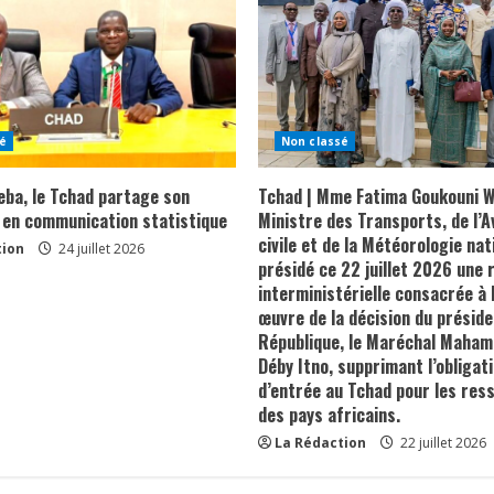
é
Non classé
eba, le Tchad partage son
Tchad | Mme Fatima Goukouni 
 en communication statistique
Ministre des Transports, de l’A
civile et de la Météorologie nat
tion
24 juillet 2026
présidé ce 22 juillet 2026 une 
interministérielle consacrée à 
œuvre de la décision du préside
République, le Maréchal Maham
Déby Itno, supprimant l’obligati
d’entrée au Tchad pour les res
des pays africains.
La Rédaction
22 juillet 2026