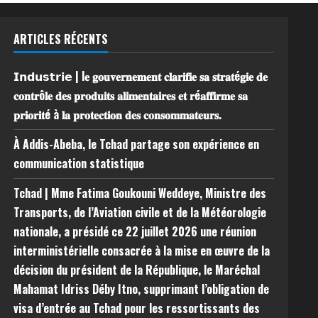
ARTICLES RÉCENTS
𝗜𝗻𝗱𝘂𝘀𝘁𝗿𝗶𝗲 | l𝐞 𝐠𝐨𝐮𝐯𝐞𝐫𝐧𝐞𝐦𝐞𝐧𝐭 𝐜𝐥𝐚𝐫𝐢𝐟𝐢𝐞 𝐬𝐚 𝐬𝐭𝐫𝐚𝐭é𝐠𝐢𝐞 𝐝𝐞
𝐜𝐨𝐧𝐭𝐫ô𝐥𝐞 𝐝𝐞𝐬 𝐩𝐫𝐨𝐝𝐮𝐢𝐭𝐬 𝐚𝐥𝐢𝐦𝐞𝐧𝐭𝐚𝐢𝐫𝐞𝐬 𝐞𝐭 𝐫é𝐚𝐟𝐟𝐢𝐫𝐦𝐞 𝐬𝐚
𝐩𝐫𝐢𝐨𝐫𝐢𝐭é à 𝐥𝐚 𝐩𝐫𝐨𝐭𝐞𝐜𝐭𝐢𝐨𝐧 𝐝𝐞𝐬 𝐜𝐨𝐧𝐬𝐨𝐦𝐦𝐚𝐭𝐞𝐮𝐫𝐬.
À Addis-Abeba, le Tchad partage son expérience en
communication statistique
Tchad | Mme Fatima Goukouni Weddeye, Ministre des
Transports, de l’Aviation civile et de la Météorologie
nationale, a présidé ce 22 juillet 2026 une réunion
interministérielle consacrée à la mise en œuvre de la
décision du président de la République, le Maréchal
Mahamat Idriss Déby Itno, supprimant l’obligation de
visa d’entrée au Tchad pour les ressortissants des