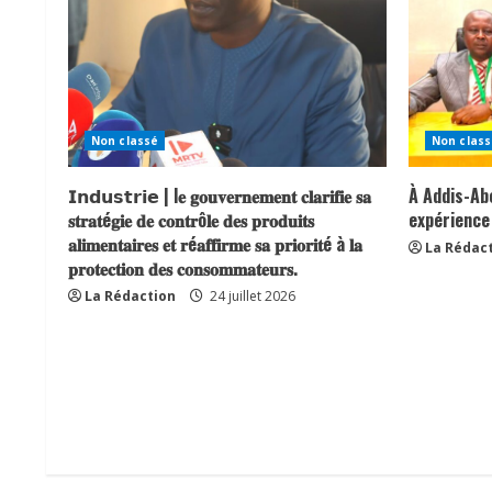
Non classé
Non class
𝗜𝗻𝗱𝘂𝘀𝘁𝗿𝗶𝗲 | l𝐞 𝐠𝐨𝐮𝐯𝐞𝐫𝐧𝐞𝐦𝐞𝐧𝐭 𝐜𝐥𝐚𝐫𝐢𝐟𝐢𝐞 𝐬𝐚
À Addis-Ab
𝐬𝐭𝐫𝐚𝐭é𝐠𝐢𝐞 𝐝𝐞 𝐜𝐨𝐧𝐭𝐫ô𝐥𝐞 𝐝𝐞𝐬 𝐩𝐫𝐨𝐝𝐮𝐢𝐭𝐬
expérience
𝐚𝐥𝐢𝐦𝐞𝐧𝐭𝐚𝐢𝐫𝐞𝐬 𝐞𝐭 𝐫é𝐚𝐟𝐟𝐢𝐫𝐦𝐞 𝐬𝐚 𝐩𝐫𝐢𝐨𝐫𝐢𝐭é à 𝐥𝐚
La Rédac
𝐩𝐫𝐨𝐭𝐞𝐜𝐭𝐢𝐨𝐧 𝐝𝐞𝐬 𝐜𝐨𝐧𝐬𝐨𝐦𝐦𝐚𝐭𝐞𝐮𝐫𝐬.
La Rédaction
24 juillet 2026