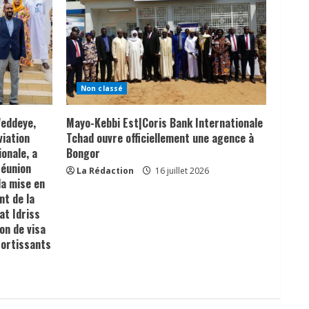
Non classé
Weddeye,
Mayo-Kebbi Est|Coris Bank Internationale
viation
Tchad ouvre officiellement une agence à
ionale, a
Bongor
réunion
La Rédaction
16 juillet 2026
la mise en
nt de la
at Idriss
on de visa
sortissants