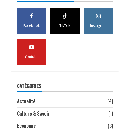
𝑭𝒐𝒓𝒖𝒎 𝒂𝒇𝒓𝒊𝒄𝒂𝒊𝒏 𝒅𝒆 𝒍’𝒆𝒂𝒖.
22 juillet 2026
5
15 juillet 2026
Facebook
TikTok
Instagram
Youtube
CATÉGORIES
Actualité
(4)
Culture & Savoir
(1)
Economie
(3)