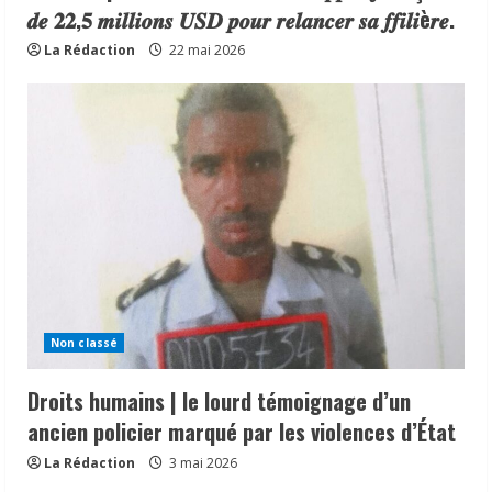
𝒅𝒆 𝟐𝟐,𝟓 𝒎𝒊𝒍𝒍𝒊𝒐𝒏𝒔 𝑼𝑺𝑫 𝒑𝒐𝒖𝒓 𝒓𝒆𝒍𝒂𝒏𝒄𝒆𝒓 𝒔𝒂 𝒇𝒇𝒊𝒍𝒊è𝒓𝒆.
La Rédaction
22 mai 2026
Non classé
Droits humains | le lourd témoignage d’un
ancien policier marqué par les violences d’État
La Rédaction
3 mai 2026