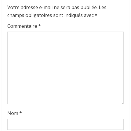
R
Votre adresse e-mail ne sera pas publiée.
Les
e
champs obligatoires sont indiqués avec
*
a
Commentaire
*
d
i
n
g
Nom
*