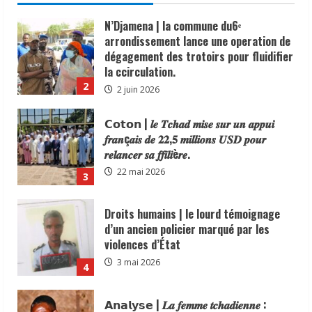
6 juin 2026
𝗖𝗼𝘁𝗼𝗻 | 𝒍𝒆 𝑻𝒄𝒉𝒂𝒅 𝒎𝒊𝒔𝒆 𝒔𝒖𝒓 𝒖𝒏 𝒂𝒑𝒑𝒖𝒊
𝒇𝒓𝒂𝒏ç𝒂𝒊𝒔 𝒅𝒆 𝟐𝟐,𝟓 𝒎𝒊𝒍𝒍𝒊𝒐𝒏𝒔 𝑼𝑺𝑫 𝒑𝒐𝒖𝒓
𝒓𝒆𝒍𝒂𝒏𝒄𝒆𝒓 𝒔𝒂 𝒇𝒇𝒊𝒍𝒊è𝒓𝒆.
22 mai 2026
3
Droits humains | le lourd témoignage
d’un ancien policier marqué par les
violences d’État
3 mai 2026
4
𝗔𝗻𝗮𝗹𝘆𝘀𝗲 | 𝑳𝒂 𝒇𝒆𝒎𝒎𝒆 𝒕𝒄𝒉𝒂𝒅𝒊𝒆𝒏𝒏𝒆 :
𝒎𝒐𝒕𝒆𝒖𝒓 𝒔𝒊𝒍𝒆𝒏𝒄𝒊𝒆𝒖𝒙 𝒅𝒆 𝒍’é𝒄𝒐𝒏𝒐𝒎𝒊𝒆
𝒏𝒂𝒕𝒊𝒐𝒏𝒂𝒍𝒆.
1 mai 2026
5
distinction |Le Délégué Général du