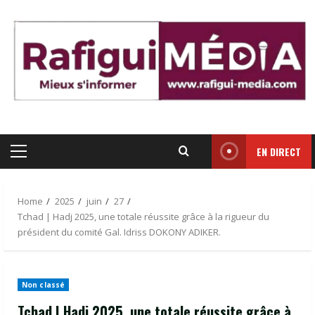
Skip
to
content
EN DIRECT
Primary
Menu
Home
2025
juin
27
Tchad | Hadj 2025, une totale réussite grâce à la rigueur du
président du comité Gal. Idriss DOKONY ADIKER.
Non classé
Tchad | Hadj 2025, une totale réussite grâce à