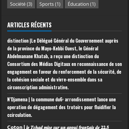
Société
(3)
Sports
(1)
Éducation
(1)
ARTICLES RÉCENTS
distinction |Le Délégué Général du Gouvernement auprès
de la province du Mayo-Kebbi Ouest, le Général
Abdelmanane Khatab, a reçu une distinction du
Consortium des Médias Digitaux en reconnaissance de son
engagement en faveur du renforcement de la sécurité, de
la cohésion sociale et du vivre-ensemble dans sa
circonscription administrative.
N’Djamena | la commune du6ᵉ arrondissement lance une
operation de dégagement des trotoirs pour fluidifier la
ccirculation.
𝗖𝗼𝘁𝗼𝗻 | 𝒍𝒆 𝑻𝒄𝒉𝒂𝒅 𝒎𝒊𝒔𝒆 𝒔𝒖𝒓 𝒖𝒏 𝒂𝒑𝒑𝒖𝒊 𝒇𝒓𝒂𝒏ç𝒂𝒊𝒔 𝒅𝒆 𝟐𝟐,𝟓