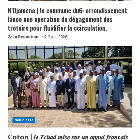
N’Djamena | la commune du6ᵉ arrondissement
lance une operation de dégagement des
trotoirs pour fluidifier la ccirculation.
La Rédaction
2 juin 2026
Non classé
𝗖𝗼𝘁𝗼𝗻 | 𝒍𝒆 𝑻𝒄𝒉𝒂𝒅 𝒎𝒊𝒔𝒆 𝒔𝒖𝒓 𝒖𝒏 𝒂𝒑𝒑𝒖𝒊 𝒇𝒓𝒂𝒏ç𝒂𝒊𝒔