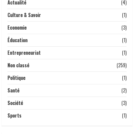
3 mai 2026
Actualité
(4)
4
Culture & Savoir
(1)
𝗔𝗻𝗮𝗹𝘆𝘀𝗲 | 𝑳𝒂 𝒇𝒆𝒎𝒎𝒆 𝒕𝒄𝒉𝒂𝒅𝒊𝒆𝒏𝒏𝒆 :
𝒎𝒐𝒕𝒆𝒖𝒓 𝒔𝒊𝒍𝒆𝒏𝒄𝒊𝒆𝒖𝒙 𝒅𝒆 𝒍’é𝒄𝒐𝒏𝒐𝒎𝒊𝒆
Economie
(3)
𝒏𝒂𝒕𝒊𝒐𝒏𝒂𝒍𝒆.
1 mai 2026
Éducation
(1)
5
Entrepreneuriat
(1)
Non classé
(259)
Politique
(1)
Santé
(2)
Société
(3)
Sports
(1)