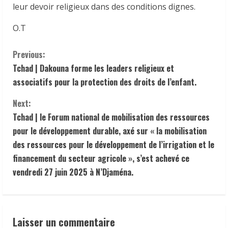
leur devoir religieux dans des conditions dignes.
O.T
C
Previous:
Tchad | Dakouna forme les leaders religieux et
o
associatifs pour la protection des droits de l’enfant.
n
Next:
t
Tchad | le Forum national de mobilisation des ressources
pour le développement durable, axé sur « la mobilisation
i
des ressources pour le développement de l’irrigation et le
financement du secteur agricole », s’est achevé ce
n
vendredi 27 juin 2025 à N’Djaména.
u
e
Laisser un commentaire