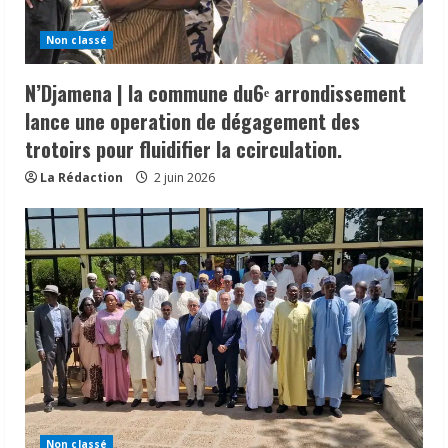
Non classé
N’Djamena | la commune du6ᵉ arrondissement
lance une operation de dégagement des
trotoirs pour fluidifier la ccirculation.
La Rédaction
2 juin 2026
N’Djamena | la commune du6ᵉ
arrondissement lance une operation de
dégagement des trotoirs pour fluidifier
la ccirculation.
2
2 juin 2026
Non classé