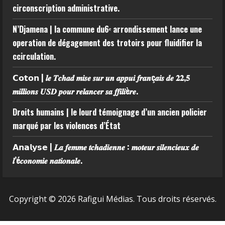
circonscription administrative.
N’Djamena | la commune du6ᵉ arrondissement lance une
operation de dégagement des trotoirs pour fluidifier la
ccirculation.
𝗖𝗼𝘁𝗼𝗻 | 𝒍𝒆 𝑻𝒄𝒉𝒂𝒅 𝒎𝒊𝒔𝒆 𝒔𝒖𝒓 𝒖𝒏 𝒂𝒑𝒑𝒖𝒊 𝒇𝒓𝒂𝒏ç𝒂𝒊𝒔 𝒅𝒆 𝟐𝟐,𝟓
𝒎𝒊𝒍𝒍𝒊𝒐𝒏𝒔 𝑼𝑺𝑫 𝒑𝒐𝒖𝒓 𝒓𝒆𝒍𝒂𝒏𝒄𝒆𝒓 𝒔𝒂 𝒇𝒇𝒊𝒍𝒊è𝒓𝒆.
Droits humains | le lourd témoignage d’un ancien policier
marqué par les violences d’État
𝗔𝗻𝗮𝗹𝘆𝘀𝗲 | 𝑳𝒂 𝒇𝒆𝒎𝒎𝒆 𝒕𝒄𝒉𝒂𝒅𝒊𝒆𝒏𝒏𝒆 : 𝒎𝒐𝒕𝒆𝒖𝒓 𝒔𝒊𝒍𝒆𝒏𝒄𝒊𝒆𝒖𝒙 𝒅𝒆
𝒍’é𝒄𝒐𝒏𝒐𝒎𝒊𝒆 𝒏𝒂𝒕𝒊𝒐𝒏𝒂𝒍𝒆.
Copyright © 2026 Rafigui Médias. Tous droits réservés.