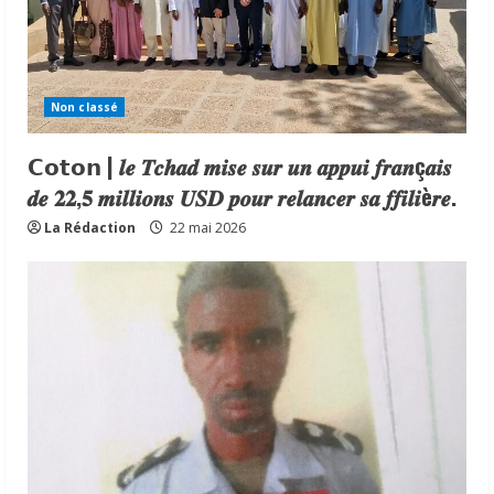
Non classé
𝗖𝗼𝘁𝗼𝗻 | 𝒍𝒆 𝑻𝒄𝒉𝒂𝒅 𝒎𝒊𝒔𝒆 𝒔𝒖𝒓 𝒖𝒏 𝒂𝒑𝒑𝒖𝒊 𝒇𝒓𝒂𝒏ç𝒂𝒊𝒔
𝒅𝒆 𝟐𝟐,𝟓 𝒎𝒊𝒍𝒍𝒊𝒐𝒏𝒔 𝑼𝑺𝑫 𝒑𝒐𝒖𝒓 𝒓𝒆𝒍𝒂𝒏𝒄𝒆𝒓 𝒔𝒂 𝒇𝒇𝒊𝒍𝒊è𝒓𝒆.
La Rédaction
22 mai 2026