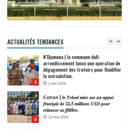
Abdelmanane Khatab, a reçu une
distinction du Consortium des Médias
1
Digitaux en reconnaissance de son
N’Djamena | la commune du6ᵉ
engagement en faveur du
arrondissement lance une operation de
renforcement de la sécurité, de la
dégagement des trotoirs pour fluidifier
cohésion sociale et du vivre-ensemble
la ccirculation.
dans sa circonscription administrative.
ACTUALITÉS TENDANCES
2
2 juin 2026
6 juin 2026
𝗖𝗼𝘁𝗼𝗻 | 𝒍𝒆 𝑻𝒄𝒉𝒂𝒅 𝒎𝒊𝒔𝒆 𝒔𝒖𝒓 𝒖𝒏 𝒂𝒑𝒑𝒖𝒊
𝒇𝒓𝒂𝒏ç𝒂𝒊𝒔 𝒅𝒆 𝟐𝟐,𝟓 𝒎𝒊𝒍𝒍𝒊𝒐𝒏𝒔 𝑼𝑺𝑫 𝒑𝒐𝒖𝒓
𝒓𝒆𝒍𝒂𝒏𝒄𝒆𝒓 𝒔𝒂 𝒇𝒇𝒊𝒍𝒊è𝒓𝒆.
22 mai 2026
3
Droits humains | le lourd témoignage
d’un ancien policier marqué par les
violences d’État
3 mai 2026
4