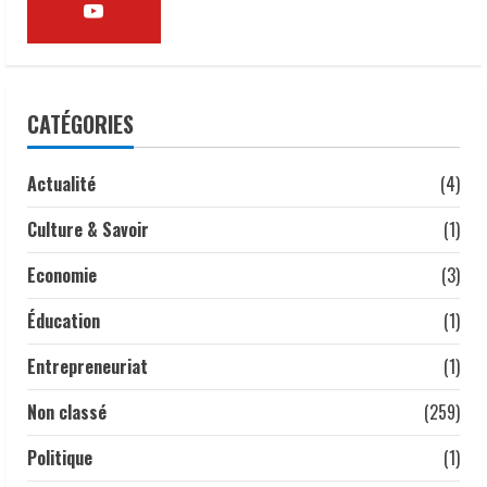
𝒓𝒆𝒍𝒂𝒏𝒄𝒆𝒓 𝒔𝒂 𝒇𝒇𝒊𝒍𝒊è𝒓𝒆.
22 mai 2026
3
Droits humains | le lourd témoignage
CATÉGORIES
d’un ancien policier marqué par les
violences d’État
3 mai 2026
Actualité
(4)
4
Culture & Savoir
(1)
𝗔𝗻𝗮𝗹𝘆𝘀𝗲 | 𝑳𝒂 𝒇𝒆𝒎𝒎𝒆 𝒕𝒄𝒉𝒂𝒅𝒊𝒆𝒏𝒏𝒆 :
𝒎𝒐𝒕𝒆𝒖𝒓 𝒔𝒊𝒍𝒆𝒏𝒄𝒊𝒆𝒖𝒙 𝒅𝒆 𝒍’é𝒄𝒐𝒏𝒐𝒎𝒊𝒆
Economie
(3)
𝒏𝒂𝒕𝒊𝒐𝒏𝒂𝒍𝒆.
1 mai 2026
Éducation
(1)
5
Entrepreneuriat
(1)
Non classé
(259)
Politique
(1)