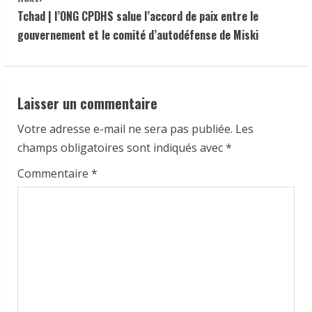
n
Tchad | l’ONG CPDHS salue l’accord de paix entre le
u
gouvernement et le comité d’autodéfense de Miski
e
R
Laisser un commentaire
e
Votre adresse e-mail ne sera pas publiée.
Les
a
champs obligatoires sont indiqués avec
*
d
Commentaire
*
i
n
g