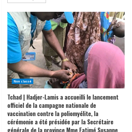
more
about
Tchad
|
à
Biltine
dans
le
cadre
de
la
nouvelle
campagne
Agricole,
le
Premier
ministre,
Chef
du
Gouvernement,
Non classé
Amb.
ALLAH
MAYE
Tchad | Hadjer-Lamis a accueilli le lancement
HALINA
a
officiel de la campagne nationale de
reçu,
les
vaccination contre la poliomyélite, la
différentes
autorités
cérémonie a été présidée par la Secrétaire
administratives
et
générale de la province Mme Fatimé Susanne
traditionnelles