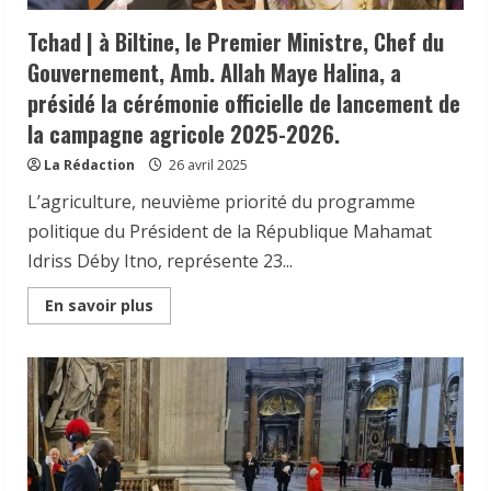
cérémonie
a
Tchad | à Biltine, le Premier Ministre, Chef du
été
présidée
Gouvernement, Amb. Allah Maye Halina, a
par
la
présidé la cérémonie officielle de lancement de
Secrétaire
générale
la campagne agricole 2025-2026.
de
la
province
La Rédaction
26 avril 2025
Mme
Fatimé
L’agriculture, neuvième priorité du programme
Susanne
politique du Président de la République Mahamat
Idriss Déby Itno, représente 23...
Read
En savoir plus
more
about
Tchad
|
à
Biltine,
le
Premier
Ministre,
Chef
du
Gouvernement,