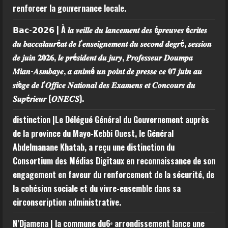
renforcer la gouvernance locale.
𝗕𝗮𝗰-𝟮𝟬𝟮𝟲 | À 𝒍𝒂 𝒗𝒆𝒊𝒍𝒍𝒆 𝒅𝒖 𝒍𝒂𝒏𝒄𝒆𝒎𝒆𝒏𝒕 𝒅𝒆𝒔 é𝒑𝒓𝒆𝒖𝒗𝒆𝒔 é𝒄𝒓𝒊𝒕𝒆𝒔
𝒅𝒖 𝒃𝒂𝒄𝒄𝒂𝒍𝒂𝒖𝒓é𝒂𝒕 𝒅𝒆 𝒍’𝒆𝒏𝒔𝒆𝒊𝒈𝒏𝒆𝒎𝒆𝒏𝒕 𝒅𝒖 𝒔𝒆𝒄𝒐𝒏𝒅 𝒅𝒆𝒈𝒓é, 𝒔𝒆𝒔𝒔𝒊𝒐𝒏
𝒅𝒆 𝒋𝒖𝒊𝒏 𝟐𝟎𝟐𝟔, 𝒍𝒆 𝒑𝒓é𝒔𝒊𝒅𝒆𝒏𝒕 𝒅𝒖 𝒋𝒖𝒓𝒚, 𝑷𝒓𝒐𝒇𝒆𝒔𝒔𝒆𝒖𝒓 𝑫𝒐𝒖𝒎𝒑𝒂
𝑴𝒊𝒂𝒏-𝑨𝒔𝒎𝒃𝒂𝒚𝒆, 𝒂 𝒂𝒏𝒊𝒎é 𝒖𝒏 𝒑𝒐𝒊𝒏𝒕 𝒅𝒆 𝒑𝒓𝒆𝒔𝒔𝒆 𝒄𝒆 𝟎𝟕 𝒋𝒖𝒊𝒏 𝒂𝒖
𝒔𝒊è𝒈𝒆 𝒅𝒆 𝒍’𝑶𝒇𝒇𝒊𝒄𝒆 𝑵𝒂𝒕𝒊𝒐𝒏𝒂𝒍 𝒅𝒆𝒔 𝑬𝒙𝒂𝒎𝒆𝒏𝒔 𝒆𝒕 𝑪𝒐𝒏𝒄𝒐𝒖𝒓𝒔 𝒅𝒖
𝑺𝒖𝒑é𝒓𝒊𝒆𝒖𝒓 (𝑶𝑵𝑬𝑪𝑺).
distinction |Le Délégué Général du Gouvernement auprès
de la province du Mayo-Kebbi Ouest, le Général
Abdelmanane Khatab, a reçu une distinction du
Consortium des Médias Digitaux en reconnaissance de son
engagement en faveur du renforcement de la sécurité, de
la cohésion sociale et du vivre-ensemble dans sa
circonscription administrative.
N’Djamena | la commune du6ᵉ arrondissement lance une