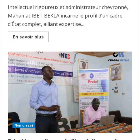
Pape
François,
Intellectuel rigoureux et administrateur chevronné,
en
présence
Mahamat IBET BEKLA incarne le profil d’un cadre
de
l’Ambassadeur
d’État complet, alliant expertise...
du
Tchad
en
Read
En savoir plus
France,
more
Ahmad
about
Makaila.
Portrait
|
Mahamat
IBET
BEKLA,
parcours
d’un
cadre
engagé
pour
l’éducation
avec
une
volonté
de
servir
son
pays.
Non classé