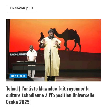
Read
En savoir plus
more
about
Politique
|
Entre
héritage
et
renouveau,
Mahamat
IBET
BEKLA,
une
référence
de
l’engagement
politique
au
sein
du
MPS
Non classé
dans
le
Guéra
Tchad | l’artiste Mawndoe fait rayonner la
culture tchadienne à l’Exposition Universelle
Osaka 2025