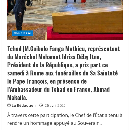
Amb.
Allah
Maye
Halina,
a
présidé
la
cérémonie
Non classé
officielle
de
lancement
Tchad |M.Guibolo Fanga Mathieu, représentant
de
la
du Maréchal Mahamat Idriss Déby Itno,
campagne
agricole
Président de la République, a pris part ce
2025-
2026.
samedi à Rome aux funérailles de Sa Sainteté
le Pape François, en présence de
l’Ambassadeur du Tchad en France, Ahmad
Makaila.
La Rédaction
26 avril 2025
À travers cette participation, le Chef de l’État a tenu à
rendre un hommage appuyé au Souverain...