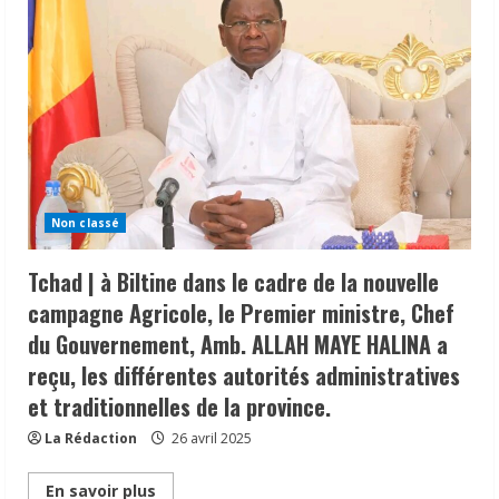
104
000
candidats
inscrits
pour
affronter
les
épreuves
du
baccalauréat
Non classé
Tchad | à Biltine dans le cadre de la nouvelle
campagne Agricole, le Premier ministre, Chef
du Gouvernement, Amb. ALLAH MAYE HALINA a
reçu, les différentes autorités administratives
et traditionnelles de la province.
La Rédaction
26 avril 2025
Read
En savoir plus