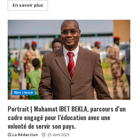
Read
En savoir plus
more
about
Tchad
|M.Guibolo
Fanga
Mathieu,
représentant
du
Maréchal
Mahamat
Idriss
Déby
Itno,
Président
de
la
République,
a
pris
part
Non classé
ce
samedi
à
Portrait | Mahamat IBET BEKLA, parcours d’un
Rome
aux
cadre engagé pour l’éducation avec une
funérailles
de
volonté de servir son pays.
Sa
Sainteté
le
La Rédaction
25 avril 2025