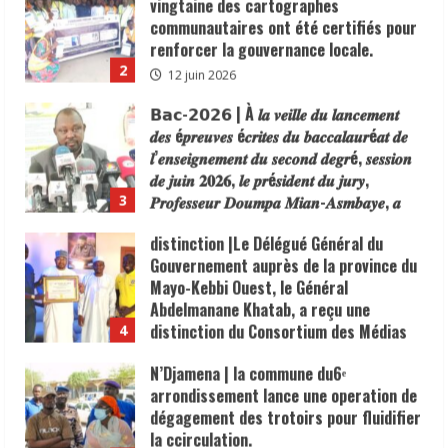
𝒅𝒆𝒔 é𝒑𝒓𝒆𝒖𝒗𝒆𝒔 é𝒄𝒓𝒊𝒕𝒆𝒔 𝒅𝒖 𝒃𝒂𝒄𝒄𝒂𝒍𝒂𝒖𝒓é𝒂𝒕 𝒅𝒆
politique
».
𝒍’𝒆𝒏𝒔𝒆𝒊𝒈𝒏𝒆𝒎𝒆𝒏𝒕 𝒅𝒖 𝒔𝒆𝒄𝒐𝒏𝒅 𝒅𝒆𝒈𝒓é, 𝒔𝒆𝒔𝒔𝒊𝒐𝒏
𝒅𝒆 𝒋𝒖𝒊𝒏 𝟐𝟎𝟐𝟔, 𝒍𝒆 𝒑𝒓é𝒔𝒊𝒅𝒆𝒏𝒕 𝒅𝒖 𝒋𝒖𝒓𝒚,
𝑷𝒓𝒐𝒇𝒆𝒔𝒔𝒆𝒖𝒓 𝑫𝒐𝒖𝒎𝒑𝒂 𝑴𝒊𝒂𝒏-𝑨𝒔𝒎𝒃𝒂𝒚𝒆, 𝒂
3
𝒂𝒏𝒊𝒎é 𝒖𝒏 𝒑𝒐𝒊𝒏𝒕 𝒅𝒆 𝒑𝒓𝒆𝒔𝒔𝒆 𝒄𝒆 𝟎𝟕 𝒋𝒖𝒊𝒏 𝒂𝒖
distinction |Le Délégué Général du
𝒔𝒊è𝒈𝒆 𝒅𝒆 𝒍’𝑶𝒇𝒇𝒊𝒄𝒆 𝑵𝒂𝒕𝒊𝒐𝒏𝒂𝒍 𝒅𝒆𝒔 𝑬𝒙𝒂𝒎𝒆𝒏𝒔 𝒆𝒕
Gouvernement auprès de la province du
𝑪𝒐𝒏𝒄𝒐𝒖𝒓𝒔 𝒅𝒖 𝑺𝒖𝒑é𝒓𝒊𝒆𝒖𝒓 (𝑶𝑵𝑬𝑪𝑺).
Mayo-Kebbi Ouest, le Général
7 juin 2026
Abdelmanane Khatab, a reçu une
distinction du Consortium des Médias
4
Digitaux en reconnaissance de son
N’Djamena | la commune du6ᵉ
engagement en faveur du
arrondissement lance une operation de
renforcement de la sécurité, de la
dégagement des trotoirs pour fluidifier
cohésion sociale et du vivre-ensemble
la ccirculation.
dans sa circonscription administrative.
5
2 juin 2026
6 juin 2026
TCHAD | Que devient l’ancien Ministre
Maïdé Hamid Lony, après un bilan
exemplaire à la tête de la jeunesse et
des sports.