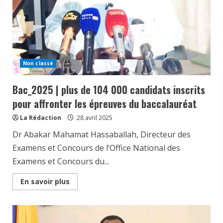
la
Coalition
des
Associations
de
la
Société
Civile
pour
Non classé
des
Actions
Citoyennes
Bac_2025 | plus de 104 000 candidats inscrits
(CASAC),
reprend
pour affronter les épreuves du baccalauréat
son
périple
de
La Rédaction
28 avril 2025
sensibilisation
sur
Dr Abakar Mahamat Hassaballah, Directeur des
la
paix
Examens et Concours de l’Office National des
et
le
Examens et Concours du...
vivre
ensemble
ce
Read
En savoir plus
lundi
more
28
about
avril
Bac_2025
2025.
|
plus
de