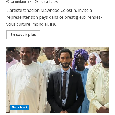
La Rédaction
29 avril 2025
L’artiste tchadien Mawndoe Célestin, invité à
représenter son pays dans ce prestigieux rendez-
vous culturel mondial, il a...
Read
En savoir plus
more
about
Tchad
|
l’artiste
Mawndoe
fait
rayonner
la
culture
tchadienne
à
l’Exposition
Universelle
Osaka
2025
Non classé