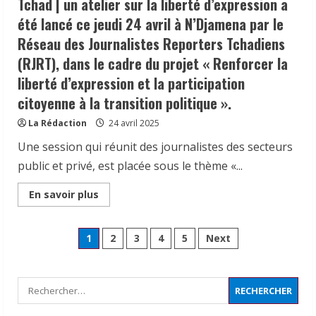
Tchad | un atelier sur la liberté d’expression a
été lancé ce jeudi 24 avril à N’Djamena par le
Réseau des Journalistes Reporters Tchadiens
(RJRT), dans le cadre du projet « Renforcer la
N’Djamena | Projet PRECOM – Lot 8, une
liberté d’expression et la participation
vingtaine des cartographes
citoyenne à la transition politique ».
communautaires ont été certifiés pour
renforcer la gouvernance locale.
La Rédaction
24 avril 2025
2
12 juin 2026
Une session qui réunit des journalistes des secteurs
𝗕𝗮𝗰-𝟮𝟬𝟮𝟲 | À 𝒍𝒂 𝒗𝒆𝒊𝒍𝒍𝒆 𝒅𝒖 𝒍𝒂𝒏𝒄𝒆𝒎𝒆𝒏𝒕
public et privé, est placée sous le thème «...
𝒅𝒆𝒔 é𝒑𝒓𝒆𝒖𝒗𝒆𝒔 é𝒄𝒓𝒊𝒕𝒆𝒔 𝒅𝒖 𝒃𝒂𝒄𝒄𝒂𝒍𝒂𝒖𝒓é𝒂𝒕 𝒅𝒆
𝒍’𝒆𝒏𝒔𝒆𝒊𝒈𝒏𝒆𝒎𝒆𝒏𝒕 𝒅𝒖 𝒔𝒆𝒄𝒐𝒏𝒅 𝒅𝒆𝒈𝒓é, 𝒔𝒆𝒔𝒔𝒊𝒐𝒏
Read
En savoir plus
more
𝒅𝒆 𝒋𝒖𝒊𝒏 𝟐𝟎𝟐𝟔, 𝒍𝒆 𝒑𝒓é𝒔𝒊𝒅𝒆𝒏𝒕 𝒅𝒖 𝒋𝒖𝒓𝒚,
about
Tchad
𝑷𝒓𝒐𝒇𝒆𝒔𝒔𝒆𝒖𝒓 𝑫𝒐𝒖𝒎𝒑𝒂 𝑴𝒊𝒂𝒏-𝑨𝒔𝒎𝒃𝒂𝒚𝒆, 𝒂
3
Pagination
|
1
2
3
4
5
Next
𝒂𝒏𝒊𝒎é 𝒖𝒏 𝒑𝒐𝒊𝒏𝒕 𝒅𝒆 𝒑𝒓𝒆𝒔𝒔𝒆 𝒄𝒆 𝟎𝟕 𝒋𝒖𝒊𝒏 𝒂𝒖
un
atelier
distinction |Le Délégué Général du
𝒔𝒊è𝒈𝒆 𝒅𝒆 𝒍’𝑶𝒇𝒇𝒊𝒄𝒆 𝑵𝒂𝒕𝒊𝒐𝒏𝒂𝒍 𝒅𝒆𝒔 𝑬𝒙𝒂𝒎𝒆𝒏𝒔 𝒆𝒕
des
sur
Gouvernement auprès de la province du
𝑪𝒐𝒏𝒄𝒐𝒖𝒓𝒔 𝒅𝒖 𝑺𝒖𝒑é𝒓𝒊𝒆𝒖𝒓 (𝑶𝑵𝑬𝑪𝑺).
la
liberté
Rechercher :
Mayo-Kebbi Ouest, le Général
7 juin 2026
publications
d’expression
Abdelmanane Khatab, a reçu une
a
été