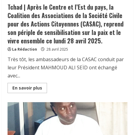
Tchad | Après le Centre et l’Est du pays, la
Coalition des Associations de la Société Civile
pour des Actions Citoyennes (CASAC), reprend
son périple de sensibilisation sur la paix et le
vivre ensemble ce lundi 28 avril 2025.
La Rédaction
28 avril 2025
Très tôt, les ambassadeurs de la CASAC conduit par
leur Président MAHMOUD ALI SEÏD ont échangé
avec...
Read
En savoir plus
more
about
Tchad
|
Après
le
Centre
et
l’Est
du
pays,