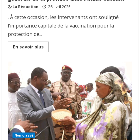
de
la
La Rédaction
26 avril 2025
province.
. À cette occasion, les intervenants ont souligné
l’importance capitale de la vaccination pour la
protection de...
Read
En savoir plus
more
about
Tchad
|
Hadjer-
Lamis
a
accueilli
le
lancement
officiel
de
la
campagne
nationale
de
vaccination
contre
la
poliomyélite,
Non classé
la