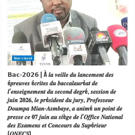
Non classé
𝗕𝗮𝗰-𝟮𝟬𝟮𝟲 | À 𝒍𝒂 𝒗𝒆𝒊𝒍𝒍𝒆 𝒅𝒖 𝒍𝒂𝒏𝒄𝒆𝒎𝒆𝒏𝒕 𝒅𝒆𝒔
é𝒑𝒓𝒆𝒖𝒗𝒆𝒔 é𝒄𝒓𝒊𝒕𝒆𝒔 𝒅𝒖 𝒃𝒂𝒄𝒄𝒂𝒍𝒂𝒖𝒓é𝒂𝒕 𝒅𝒆
𝒍’𝒆𝒏𝒔𝒆𝒊𝒈𝒏𝒆𝒎𝒆𝒏𝒕 𝒅𝒖 𝒔𝒆𝒄𝒐𝒏𝒅 𝒅𝒆𝒈𝒓é, 𝒔𝒆𝒔𝒔𝒊𝒐𝒏 𝒅𝒆
𝒋𝒖𝒊𝒏 𝟐𝟎𝟐𝟔, 𝒍𝒆 𝒑𝒓é𝒔𝒊𝒅𝒆𝒏𝒕 𝒅𝒖 𝒋𝒖𝒓𝒚, 𝑷𝒓𝒐𝒇𝒆𝒔𝒔𝒆𝒖𝒓
𝑫𝒐𝒖𝒎𝒑𝒂 𝑴𝒊𝒂𝒏-𝑨𝒔𝒎𝒃𝒂𝒚𝒆, 𝒂 𝒂𝒏𝒊𝒎é 𝒖𝒏 𝒑𝒐𝒊𝒏𝒕 𝒅𝒆
𝒑𝒓𝒆𝒔𝒔𝒆 𝒄𝒆 𝟎𝟕 𝒋𝒖𝒊𝒏 𝒂𝒖 𝒔𝒊è𝒈𝒆 𝒅𝒆 𝒍’𝑶𝒇𝒇𝒊𝒄𝒆 𝑵𝒂𝒕𝒊𝒐𝒏𝒂𝒍
𝒅𝒆𝒔 𝑬𝒙𝒂𝒎𝒆𝒏𝒔 𝒆𝒕 𝑪𝒐𝒏𝒄𝒐𝒖𝒓𝒔 𝒅𝒖 𝑺𝒖𝒑é𝒓𝒊𝒆𝒖𝒓
(𝑶𝑵𝑬𝑪𝑺).