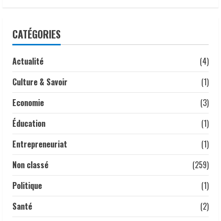
Droits humains | le lourd témoignage
CATÉGORIES
d’un ancien policier marqué par les
violences d’État
3 mai 2026
Actualité
(4)
4
Culture & Savoir
(1)
𝗔𝗻𝗮𝗹𝘆𝘀𝗲 | 𝑳𝒂 𝒇𝒆𝒎𝒎𝒆 𝒕𝒄𝒉𝒂𝒅𝒊𝒆𝒏𝒏𝒆 :
𝒎𝒐𝒕𝒆𝒖𝒓 𝒔𝒊𝒍𝒆𝒏𝒄𝒊𝒆𝒖𝒙 𝒅𝒆 𝒍’é𝒄𝒐𝒏𝒐𝒎𝒊𝒆
Economie
(3)
𝒏𝒂𝒕𝒊𝒐𝒏𝒂𝒍𝒆.
1 mai 2026
Éducation
(1)
5
Entrepreneuriat
(1)
Non classé
(259)
Politique
(1)
Santé
(2)