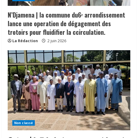
N’Djamena | la commune du6ᵉ arrondissement
lance une operation de dégagement des
trotoirs pour fluidifier la ccirculation.
La Rédaction
2 juin 2026
N’Djamena | la commune du6ᵉ
arrondissement lance une operation de
dégagement des trotoirs pour fluidifier
la ccirculation.
2
2 juin 2026
Non classé
𝗖𝗼𝘁𝗼𝗻 | 𝒍𝒆 𝑻𝒄𝒉𝒂𝒅 𝒎𝒊𝒔𝒆 𝒔𝒖𝒓 𝒖𝒏 𝒂𝒑𝒑𝒖𝒊
𝒇𝒓𝒂𝒏ç𝒂𝒊𝒔 𝒅𝒆 𝟐𝟐,𝟓 𝒎𝒊𝒍𝒍𝒊𝒐𝒏𝒔 𝑼𝑺𝑫 𝒑𝒐𝒖𝒓