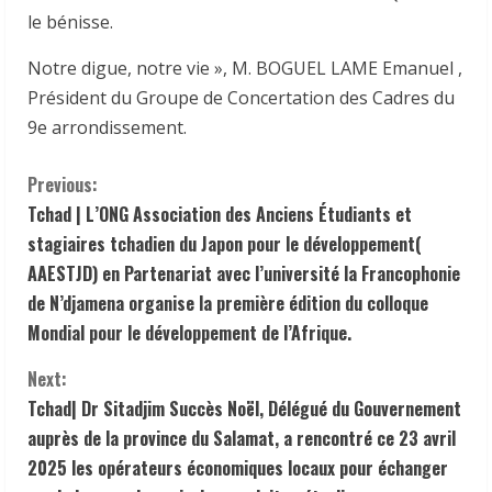
le bénisse.
Notre digue, notre vie », M. BOGUEL LAME Emanuel ,
Président du Groupe de Concertation des Cadres du
9e arrondissement.
C
Previous:
Tchad | L’ONG Association des Anciens Étudiants et
o
stagiaires tchadien du Japon pour le développement(
n
AAESTJD) en Partenariat avec l’université la Francophonie
de N’djamena organise la première édition du colloque
t
Mondial pour le développement de l’Afrique.
i
Next:
Tchad| Dr Sitadjim Succès Noël, Délégué du Gouvernement
n
auprès de la province du Salamat, a rencontré ce 23 avril
u
2025 les opérateurs économiques locaux pour échanger