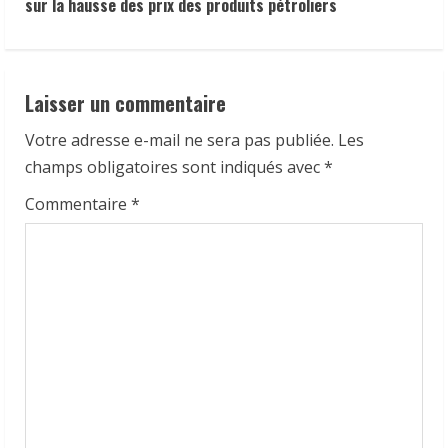
sur la hausse des prix des produits pétroliers
e
R
e
Laisser un commentaire
a
Votre adresse e-mail ne sera pas publiée.
Les
champs obligatoires sont indiqués avec
*
d
Commentaire
*
i
n
g