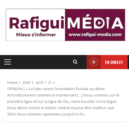
Skip
to
content
EN DIRECT
Primary
Menu
Home
2025
avril
21
OPINION | « La lutte contre l’inondation fluviale au 9ème
Arrondissement commence maintenant […] Nous sommes sur la
première ligne et sur la ligne de feu, notre bouclier est la digue.
Nous allons mener le même combat et peut-être meilleur que
2024. Nous sommes optimistes jusqu’à la fin..