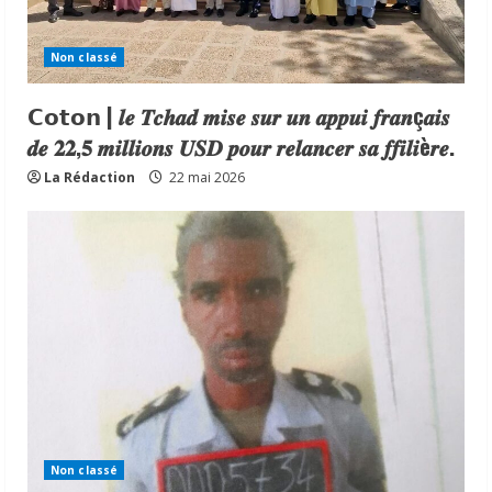
Non classé
𝗖𝗼𝘁𝗼𝗻 | 𝒍𝒆 𝑻𝒄𝒉𝒂𝒅 𝒎𝒊𝒔𝒆 𝒔𝒖𝒓 𝒖𝒏 𝒂𝒑𝒑𝒖𝒊 𝒇𝒓𝒂𝒏ç𝒂𝒊𝒔
𝒅𝒆 𝟐𝟐,𝟓 𝒎𝒊𝒍𝒍𝒊𝒐𝒏𝒔 𝑼𝑺𝑫 𝒑𝒐𝒖𝒓 𝒓𝒆𝒍𝒂𝒏𝒄𝒆𝒓 𝒔𝒂 𝒇𝒇𝒊𝒍𝒊è𝒓𝒆.
La Rédaction
22 mai 2026
Non classé