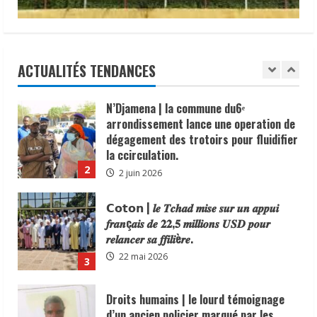
Digitaux en reconnaissance de son
N’Djamena | la commune du6ᵉ
engagement en faveur du
arrondissement lance une operation de
renforcement de la sécurité, de la
dégagement des trotoirs pour fluidifier
cohésion sociale et du vivre-ensemble
la ccirculation.
dans sa circonscription administrative.
ACTUALITÉS TENDANCES
2
2 juin 2026
6 juin 2026
𝗖𝗼𝘁𝗼𝗻 | 𝒍𝒆 𝑻𝒄𝒉𝒂𝒅 𝒎𝒊𝒔𝒆 𝒔𝒖𝒓 𝒖𝒏 𝒂𝒑𝒑𝒖𝒊
𝒇𝒓𝒂𝒏ç𝒂𝒊𝒔 𝒅𝒆 𝟐𝟐,𝟓 𝒎𝒊𝒍𝒍𝒊𝒐𝒏𝒔 𝑼𝑺𝑫 𝒑𝒐𝒖𝒓
𝒓𝒆𝒍𝒂𝒏𝒄𝒆𝒓 𝒔𝒂 𝒇𝒇𝒊𝒍𝒊è𝒓𝒆.
22 mai 2026
3
Droits humains | le lourd témoignage
d’un ancien policier marqué par les
violences d’État
3 mai 2026
4
𝗔𝗻𝗮𝗹𝘆𝘀𝗲 | 𝑳𝒂 𝒇𝒆𝒎𝒎𝒆 𝒕𝒄𝒉𝒂𝒅𝒊𝒆𝒏𝒏𝒆 :
𝒎𝒐𝒕𝒆𝒖𝒓 𝒔𝒊𝒍𝒆𝒏𝒄𝒊𝒆𝒖𝒙 𝒅𝒆 𝒍’é𝒄𝒐𝒏𝒐𝒎𝒊𝒆