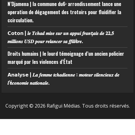
N’Djamena | la commune du6ᵉ arrondissement lance une
operation de dégagement des trotoirs pour fluidifier la
ccirculation.
𝗖𝗼𝘁𝗼𝗻 | 𝒍𝒆 𝑻𝒄𝒉𝒂𝒅 𝒎𝒊𝒔𝒆 𝒔𝒖𝒓 𝒖𝒏 𝒂𝒑𝒑𝒖𝒊 𝒇𝒓𝒂𝒏ç𝒂𝒊𝒔 𝒅𝒆 𝟐𝟐,𝟓
𝒎𝒊𝒍𝒍𝒊𝒐𝒏𝒔 𝑼𝑺𝑫 𝒑𝒐𝒖𝒓 𝒓𝒆𝒍𝒂𝒏𝒄𝒆𝒓 𝒔𝒂 𝒇𝒇𝒊𝒍𝒊è𝒓𝒆.
Droits humains | le lourd témoignage d’un ancien policier
marqué par les violences d’État
𝗔𝗻𝗮𝗹𝘆𝘀𝗲 | 𝑳𝒂 𝒇𝒆𝒎𝒎𝒆 𝒕𝒄𝒉𝒂𝒅𝒊𝒆𝒏𝒏𝒆 : 𝒎𝒐𝒕𝒆𝒖𝒓 𝒔𝒊𝒍𝒆𝒏𝒄𝒊𝒆𝒖𝒙 𝒅𝒆
𝒍’é𝒄𝒐𝒏𝒐𝒎𝒊𝒆 𝒏𝒂𝒕𝒊𝒐𝒏𝒂𝒍𝒆.
Copyright © 2026 Rafigui Médias. Tous droits réservés.