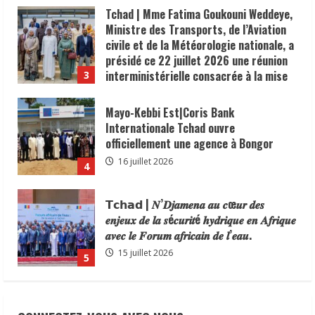
de
Tchad | Mme Fatima Goukouni Weddeye,
fret,
l’actualisation
Ministre des Transports, de l’Aviation
des
études
civile et de la Météorologie nationale, a
de
présidé ce 22 juillet 2026 une réunion
faisabilité
et
interministérielle consacrée à la mise
3
un
en œuvre de la décision du président de
calendrier
de
la République, le Maréchal Mahamat
Mayo-Kebbi Est|Coris Bank
mise
Idriss Déby Itno, supprimant l’obligation
en
Internationale Tchad ouvre
œuvre
de visa d’entrée au Tchad pour les
courant
officiellement une agence à Bongor
jusqu’en
ressortissants des pays africains.
décembre
16 juillet 2026
4
2025.
22 juillet 2026
Ce
projet
vise
𝗧𝗰𝗵𝗮𝗱 | 𝑵’𝑫𝒋𝒂𝒎𝒆𝒏𝒂 𝒂𝒖 𝒄œ𝒖𝒓 𝒅𝒆𝒔
à
𝒆𝒏𝒋𝒆𝒖𝒙 𝒅𝒆 𝒍𝒂 𝒔é𝒄𝒖𝒓𝒊𝒕é 𝒉𝒚𝒅𝒓𝒊𝒒𝒖𝒆 𝒆𝒏 𝑨𝒇𝒓𝒊𝒒𝒖𝒆
renforcer
l’intégration
𝒂𝒗𝒆𝒄 𝒍𝒆 𝑭𝒐𝒓𝒖𝒎 𝒂𝒇𝒓𝒊𝒄𝒂𝒊𝒏 𝒅𝒆 𝒍’𝒆𝒂𝒖.
régionale
et
15 juillet 2026
5
les
échanges
commerciaux.
𝗜𝗻𝗱𝘂𝘀𝘁𝗿𝗶𝗲 | l𝐞 𝐠𝐨𝐮𝐯𝐞𝐫𝐧𝐞𝐦𝐞𝐧𝐭 𝐜𝐥𝐚𝐫𝐢𝐟𝐢𝐞
𝐬𝐚 𝐬𝐭𝐫𝐚𝐭é𝐠𝐢𝐞 𝐝𝐞 𝐜𝐨𝐧𝐭𝐫ô𝐥𝐞 𝐝𝐞𝐬 𝐩𝐫𝐨𝐝𝐮𝐢𝐭𝐬