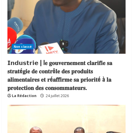
Non classé
𝗜𝗻𝗱𝘂𝘀𝘁𝗿𝗶𝗲 | l𝐞 𝐠𝐨𝐮𝐯𝐞𝐫𝐧𝐞𝐦𝐞𝐧𝐭 𝐜𝐥𝐚𝐫𝐢𝐟𝐢𝐞 𝐬𝐚
𝐬𝐭𝐫𝐚𝐭é𝐠𝐢𝐞 𝐝𝐞 𝐜𝐨𝐧𝐭𝐫ô𝐥𝐞 𝐝𝐞𝐬 𝐩𝐫𝐨𝐝𝐮𝐢𝐭𝐬
𝐚𝐥𝐢𝐦𝐞𝐧𝐭𝐚𝐢𝐫𝐞𝐬 𝐞𝐭 𝐫é𝐚𝐟𝐟𝐢𝐫𝐦𝐞 𝐬𝐚 𝐩𝐫𝐢𝐨𝐫𝐢𝐭é à 𝐥𝐚
𝐩𝐫𝐨𝐭𝐞𝐜𝐭𝐢𝐨𝐧 𝐝𝐞𝐬 𝐜𝐨𝐧𝐬𝐨𝐦𝐦𝐚𝐭𝐞𝐮𝐫𝐬.
La Rédaction
24 juillet 2026