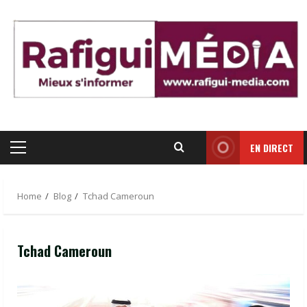
Skip
to
content
EN DIRECT
Primary
Menu
Home
Blog
Tchad Cameroun
Tchad Cameroun