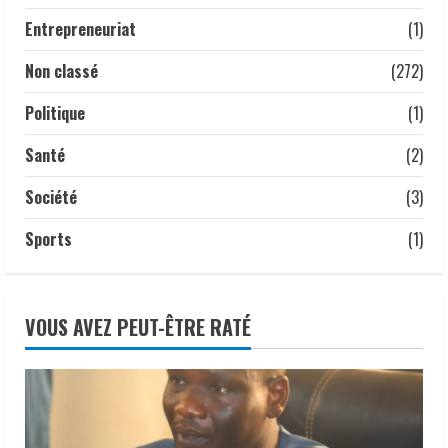
Entrepreneuriat
(1)
𝗧𝗰𝗵𝗮𝗱 | 𝑵’𝑫𝒋𝒂𝒎𝒆𝒏𝒂 𝒂𝒖 𝒄œ𝒖𝒓 𝒅𝒆𝒔
𝒆𝒏𝒋𝒆𝒖𝒙 𝒅𝒆 𝒍𝒂 𝒔é𝒄𝒖𝒓𝒊𝒕é 𝒉𝒚𝒅𝒓𝒊𝒒𝒖𝒆 𝒆𝒏 𝑨𝒇𝒓𝒊𝒒𝒖𝒆
Non classé
(272)
𝒂𝒗𝒆𝒄 𝒍𝒆 𝑭𝒐𝒓𝒖𝒎 𝒂𝒇𝒓𝒊𝒄𝒂𝒊𝒏 𝒅𝒆 𝒍’𝒆𝒂𝒖.
Politique
(1)
15 juillet 2026
5
Santé
(2)
Société
(3)
Sports
(1)
VOUS AVEZ PEUT-ÊTRE RATÉ