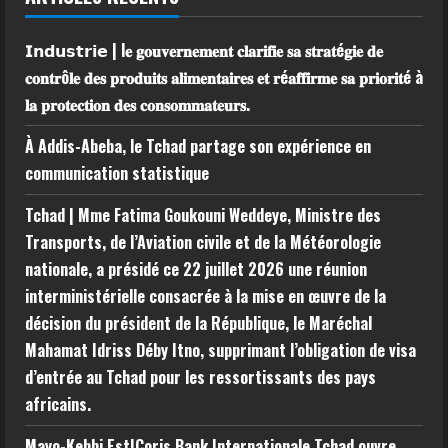
𝗜𝗻𝗱𝘂𝘀𝘁𝗿𝗶𝗲 | l𝐞 𝐠𝐨𝐮𝐯𝐞𝐫𝐧𝐞𝐦𝐞𝐧𝐭 𝐜𝐥𝐚𝐫𝐢𝐟𝐢𝐞 𝐬𝐚 𝐬𝐭𝐫𝐚𝐭é𝐠𝐢𝐞 𝐝𝐞
𝐜𝐨𝐧𝐭𝐫ô𝐥𝐞 𝐝𝐞𝐬 𝐩𝐫𝐨𝐝𝐮𝐢𝐭𝐬 𝐚𝐥𝐢𝐦𝐞𝐧𝐭𝐚𝐢𝐫𝐞𝐬 𝐞𝐭 𝐫é𝐚𝐟𝐟𝐢𝐫𝐦𝐞 𝐬𝐚 𝐩𝐫𝐢𝐨𝐫𝐢𝐭é à
𝐥𝐚 𝐩𝐫𝐨𝐭𝐞𝐜𝐭𝐢𝐨𝐧 𝐝𝐞𝐬 𝐜𝐨𝐧𝐬𝐨𝐦𝐦𝐚𝐭𝐞𝐮𝐫𝐬.
À Addis-Abeba, le Tchad partage son expérience en
communication statistique
Tchad | Mme Fatima Goukouni Weddeye, Ministre des
Transports, de l’Aviation civile et de la Météorologie
nationale, a présidé ce 22 juillet 2026 une réunion
interministérielle consacrée à la mise en œuvre de la
décision du président de la République, le Maréchal
Mahamat Idriss Déby Itno, supprimant l’obligation de visa
d’entrée au Tchad pour les ressortissants des pays
africains.
Mayo-Kebbi Est|Coris Bank Internationale Tchad ouvre