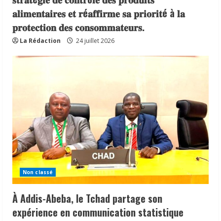
𝐚𝐥𝐢𝐦𝐞𝐧𝐭𝐚𝐢𝐫𝐞𝐬 𝐞𝐭 𝐫é𝐚𝐟𝐟𝐢𝐫𝐦𝐞 𝐬𝐚 𝐩𝐫𝐢𝐨𝐫𝐢𝐭é à 𝐥𝐚
𝐩𝐫𝐨𝐭𝐞𝐜𝐭𝐢𝐨𝐧 𝐝𝐞𝐬 𝐜𝐨𝐧𝐬𝐨𝐦𝐦𝐚𝐭𝐞𝐮𝐫𝐬.
La Rédaction
24 juillet 2026
Non classé
À Addis-Abeba, le Tchad partage son
expérience en communication statistique