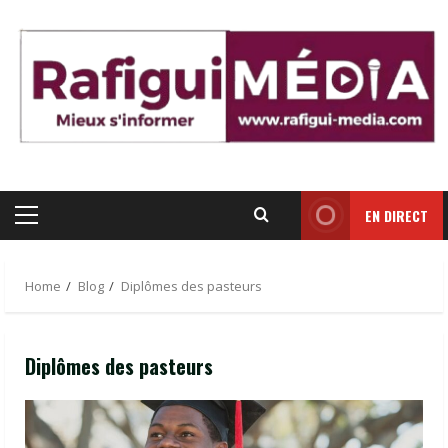
Skip
to
content
EN DIRECT
Primary
Menu
Home
Blog
Diplômes des pasteurs
Diplômes des pasteurs