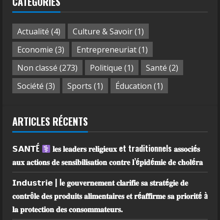
CATÉGORIES
Actualité
(4)
Culture & Savoir
(1)
Economie
(3)
Entrepreneuriat
(1)
Non classé
(273)
Politique
(1)
Santé
(2)
Société
(3)
Sports
(1)
Éducation
(1)
ARTICLES RÉCENTS
𝗦𝗔𝗡𝗧É
𝐥𝐞𝐬 𝐥𝐞𝐚𝐝𝐞𝐫𝐬 𝐫𝐞𝐥𝐢𝐠𝐢𝐞𝐮𝐱 et traditionnels 𝐚𝐬𝐬𝐨𝐜𝐢é𝐬
𝐚𝐮𝐱 𝐚𝐜𝐭𝐢𝐨𝐧𝐬 𝐝𝐞 𝐬𝐞𝐧𝐬𝐢𝐛𝐢𝐥𝐢𝐬𝐚𝐭𝐢𝐨𝐧 𝐜𝐨𝐧𝐭𝐫𝐞 𝐥’é𝐩𝐢𝐝é𝐦𝐢𝐞 𝐝𝐞 𝐜𝐡𝐨𝐥é𝐫𝐚
𝗜𝗻𝗱𝘂𝘀𝘁𝗿𝗶𝗲 | l𝐞 𝐠𝐨𝐮𝐯𝐞𝐫𝐧𝐞𝐦𝐞𝐧𝐭 𝐜𝐥𝐚𝐫𝐢𝐟𝐢𝐞 𝐬𝐚 𝐬𝐭𝐫𝐚𝐭é𝐠𝐢𝐞 𝐝𝐞
𝐜𝐨𝐧𝐭𝐫ô𝐥𝐞 𝐝𝐞𝐬 𝐩𝐫𝐨𝐝𝐮𝐢𝐭𝐬 𝐚𝐥𝐢𝐦𝐞𝐧𝐭𝐚𝐢𝐫𝐞𝐬 𝐞𝐭 𝐫é𝐚𝐟𝐟𝐢𝐫𝐦𝐞 𝐬𝐚 𝐩𝐫𝐢𝐨𝐫𝐢𝐭é à
𝐥𝐚 𝐩𝐫𝐨𝐭𝐞𝐜𝐭𝐢𝐨𝐧 𝐝𝐞𝐬 𝐜𝐨𝐧𝐬𝐨𝐦𝐦𝐚𝐭𝐞𝐮𝐫𝐬.