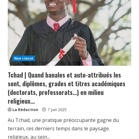
Non classé
Tchad | Quand banales et auto-attribués les
sont, diplômes, grades et titres académiques
(doctorats, professorats…) en milieu
religieux…
𝗜𝗻𝗱𝘂𝘀𝘁𝗿𝗶𝗲 | l𝐞 𝐠𝐨𝐮𝐯𝐞𝐫𝐧𝐞𝐦𝐞𝐧𝐭 𝐜𝐥𝐚𝐫𝐢𝐟𝐢𝐞
La Rédaction
7 juin 2025
𝐬𝐚 𝐬𝐭𝐫𝐚𝐭é𝐠𝐢𝐞 𝐝𝐞 𝐜𝐨𝐧𝐭𝐫ô𝐥𝐞 𝐝𝐞𝐬 𝐩𝐫𝐨𝐝𝐮𝐢𝐭𝐬
𝐚𝐥𝐢𝐦𝐞𝐧𝐭𝐚𝐢𝐫𝐞𝐬 𝐞𝐭 𝐫é𝐚𝐟𝐟𝐢𝐫𝐦𝐞 𝐬𝐚 𝐩𝐫𝐢𝐨𝐫𝐢𝐭é à 𝐥𝐚
Au Tchad, une pratique préoccupante gagne du
𝐩𝐫𝐨𝐭𝐞𝐜𝐭𝐢𝐨𝐧 𝐝𝐞𝐬 𝐜𝐨𝐧𝐬𝐨𝐦𝐦𝐚𝐭𝐞𝐮𝐫𝐬.
terrain, ces derniers temps dans le paysage
2
24 juillet 2026
religieux, au sein...