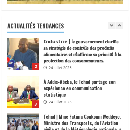
𝐬𝐞𝐧𝐬𝐢𝐛𝐢𝐥𝐢𝐬𝐚𝐭𝐢𝐨𝐧 𝐜𝐨𝐧𝐭𝐫𝐞 𝐥’é𝐩𝐢𝐝é𝐦𝐢𝐞 𝐝𝐞
𝐜𝐡𝐨𝐥é𝐫𝐚
1
6 août 2026
ACTUALITÉS TENDANCES
𝗜𝗻𝗱𝘂𝘀𝘁𝗿𝗶𝗲 | l𝐞 𝐠𝐨𝐮𝐯𝐞𝐫𝐧𝐞𝐦𝐞𝐧𝐭 𝐜𝐥𝐚𝐫𝐢𝐟𝐢𝐞
𝐬𝐚 𝐬𝐭𝐫𝐚𝐭é𝐠𝐢𝐞 𝐝𝐞 𝐜𝐨𝐧𝐭𝐫ô𝐥𝐞 𝐝𝐞𝐬 𝐩𝐫𝐨𝐝𝐮𝐢𝐭𝐬
𝐚𝐥𝐢𝐦𝐞𝐧𝐭𝐚𝐢𝐫𝐞𝐬 𝐞𝐭 𝐫é𝐚𝐟𝐟𝐢𝐫𝐦𝐞 𝐬𝐚 𝐩𝐫𝐢𝐨𝐫𝐢𝐭é à 𝐥𝐚
𝐩𝐫𝐨𝐭𝐞𝐜𝐭𝐢𝐨𝐧 𝐝𝐞𝐬 𝐜𝐨𝐧𝐬𝐨𝐦𝐦𝐚𝐭𝐞𝐮𝐫𝐬.
2
24 juillet 2026
À Addis-Abeba, le Tchad partage son
expérience en communication
statistique
24 juillet 2026
3
Tchad | Mme Fatima Goukouni Weddeye,
Ministre des Transports, de l’Aviation
civile et de la Météorologie nationale, a
présidé ce 22 juillet 2026 une réunion
interministérielle consacrée à la mise
4