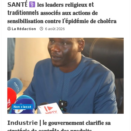
𝗦𝗔𝗡𝗧É
𝐥𝐞𝐬 𝐥𝐞𝐚𝐝𝐞𝐫𝐬 𝐫𝐞𝐥𝐢𝐠𝐢𝐞𝐮𝐱 et
traditionnels 𝐚𝐬𝐬𝐨𝐜𝐢é𝐬 𝐚𝐮𝐱 𝐚𝐜𝐭𝐢𝐨𝐧𝐬 𝐝𝐞
𝐬𝐞𝐧𝐬𝐢𝐛𝐢𝐥𝐢𝐬𝐚𝐭𝐢𝐨𝐧 𝐜𝐨𝐧𝐭𝐫𝐞 𝐥’é𝐩𝐢𝐝é𝐦𝐢𝐞 𝐝𝐞 𝐜𝐡𝐨𝐥é𝐫𝐚
La Rédaction
6 août 2026
Non classé
𝗜𝗻𝗱𝘂𝘀𝘁𝗿𝗶𝗲 | l𝐞 𝐠𝐨𝐮𝐯𝐞𝐫𝐧𝐞𝐦𝐞𝐧𝐭 𝐜𝐥𝐚𝐫𝐢𝐟𝐢𝐞 𝐬𝐚
𝐬𝐭𝐫𝐚𝐭é𝐠𝐢𝐞 𝐝𝐞 𝐜𝐨𝐧𝐭𝐫ô𝐥𝐞 𝐝𝐞𝐬 𝐩𝐫𝐨𝐝𝐮𝐢𝐭𝐬