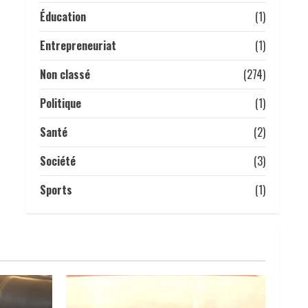
Tchad | Mme Fatima Goukouni
Éducation
(1)
Weddeye, Ministre des
Transports, de l’Aviation
Entrepreneuriat
(1)
civile et de la Météorologie
nationale, a présidé ce 22
Non classé
5
(274)
juillet 2026 une réunion
Politique
(1)
interministérielle consacrée
à la mise en œuvre de la
Santé
(2)
décision du président de la
République, le Maréchal
Société
(3)
Mahamat Idriss Déby Itno,
supprimant l’obligation de
Sports
(1)
visa d’entrée au Tchad pour
les ressortissants des pays
africains.
22 juillet 2026