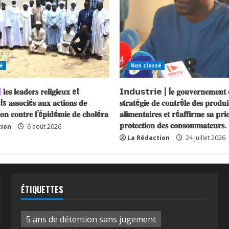
é
Non classé
𝐥𝐞𝐬 𝐥𝐞𝐚𝐝𝐞𝐫𝐬 𝐫𝐞𝐥𝐢𝐠𝐢𝐞𝐮𝐱 et
𝗜𝗻𝗱𝘂𝘀𝘁𝗿𝗶𝗲 | l𝐞 𝐠𝐨𝐮𝐯𝐞𝐫𝐧𝐞𝐦𝐞𝐧𝐭 𝐜𝐥
𝐬𝐨𝐜𝐢é𝐬 𝐚𝐮𝐱 𝐚𝐜𝐭𝐢𝐨𝐧𝐬 𝐝𝐞
𝐬𝐭𝐫𝐚𝐭é𝐠𝐢𝐞 𝐝𝐞 𝐜𝐨𝐧𝐭𝐫ô𝐥𝐞 𝐝𝐞𝐬 𝐩𝐫𝐨𝐝𝐮𝐢
𝐭𝐢𝐨𝐧 𝐜𝐨𝐧𝐭𝐫𝐞 𝐥’é𝐩𝐢𝐝é𝐦𝐢𝐞 𝐝𝐞 𝐜𝐡𝐨𝐥é𝐫𝐚
𝐚𝐥𝐢𝐦𝐞𝐧𝐭𝐚𝐢𝐫𝐞𝐬 𝐞𝐭 𝐫é𝐚𝐟𝐟𝐢𝐫𝐦𝐞 𝐬𝐚 𝐩𝐫𝐢
𝐩𝐫𝐨𝐭𝐞𝐜𝐭𝐢𝐨𝐧 𝐝𝐞𝐬 𝐜𝐨𝐧𝐬𝐨𝐦𝐦𝐚𝐭𝐞𝐮𝐫𝐬.
tion
6 août 2026
La Rédaction
24 juillet 2026
ÉTIQUETTES
5 ans de détention sans jugement