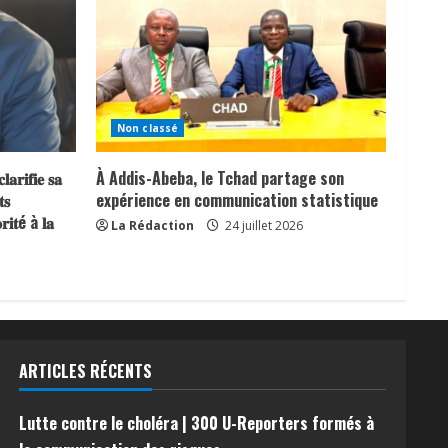
Non classé
𝐫𝐢𝐟𝐢𝐞 𝐬𝐚
À Addis-Abeba, le Tchad partage son
𝐬
expérience en communication statistique
𝐨𝐫𝐢𝐭é à 𝐥𝐚
La Rédaction
24 juillet 2026
ARTICLES RÉCENTS
Lutte contre le choléra | 300 U-Reporters formés à