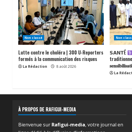
Non classé
Non class
Lutte contre le choléra | 300 U-Reporters
𝗦𝗔𝗡𝗧É
formés à la communication des risques
traditionnels 𝐚
𝐬𝐞𝐧𝐬𝐢𝐛𝐢𝐥𝐢𝐬
La Rédaction
8 août 2026
La Rédac
À PROPOS DE RAFIGUI-MEDIA
Bienvenue sur
Rafigui-media
, votre journal en