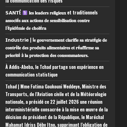
la communication des risques
𝗦𝗔𝗡𝗧É
𝐥𝐞𝐬 𝐥𝐞𝐚𝐝𝐞𝐫𝐬 𝐫𝐞𝐥𝐢𝐠𝐢𝐞𝐮𝐱 et traditionnels
𝐚𝐬𝐬𝐨𝐜𝐢é𝐬 𝐚𝐮𝐱 𝐚𝐜𝐭𝐢𝐨𝐧𝐬 𝐝𝐞 𝐬𝐞𝐧𝐬𝐢𝐛𝐢𝐥𝐢𝐬𝐚𝐭𝐢𝐨𝐧 𝐜𝐨𝐧𝐭𝐫𝐞
𝐥’é𝐩𝐢𝐝é𝐦𝐢𝐞 𝐝𝐞 𝐜𝐡𝐨𝐥é𝐫𝐚
𝗜𝗻𝗱𝘂𝘀𝘁𝗿𝗶𝗲 | l𝐞 𝐠𝐨𝐮𝐯𝐞𝐫𝐧𝐞𝐦𝐞𝐧𝐭 𝐜𝐥𝐚𝐫𝐢𝐟𝐢𝐞 𝐬𝐚 𝐬𝐭𝐫𝐚𝐭é𝐠𝐢𝐞 𝐝𝐞
𝐜𝐨𝐧𝐭𝐫ô𝐥𝐞 𝐝𝐞𝐬 𝐩𝐫𝐨𝐝𝐮𝐢𝐭𝐬 𝐚𝐥𝐢𝐦𝐞𝐧𝐭𝐚𝐢𝐫𝐞𝐬 𝐞𝐭 𝐫é𝐚𝐟𝐟𝐢𝐫𝐦𝐞 𝐬𝐚
𝐩𝐫𝐢𝐨𝐫𝐢𝐭é à 𝐥𝐚 𝐩𝐫𝐨𝐭𝐞𝐜𝐭𝐢𝐨𝐧 𝐝𝐞𝐬 𝐜𝐨𝐧𝐬𝐨𝐦𝐦𝐚𝐭𝐞𝐮𝐫𝐬.
À Addis-Abeba, le Tchad partage son expérience en
communication statistique
Tchad | Mme Fatima Goukouni Weddeye, Ministre des
Transports, de l’Aviation civile et de la Météorologie
nationale, a présidé ce 22 juillet 2026 une réunion
interministérielle consacrée à la mise en œuvre de la
décision du président de la République, le Maréchal
Mahamat Idriss Déby Itno, supprimant l’obligation de