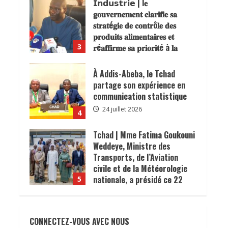
𝗜𝗻𝗱𝘂𝘀𝘁𝗿𝗶𝗲 | l𝐞
𝐠𝐨𝐮𝐯𝐞𝐫𝐧𝐞𝐦𝐞𝐧𝐭 𝐜𝐥𝐚𝐫𝐢𝐟𝐢𝐞 𝐬𝐚
𝐬𝐭𝐫𝐚𝐭é𝐠𝐢𝐞 𝐝𝐞 𝐜𝐨𝐧𝐭𝐫ô𝐥𝐞 𝐝𝐞𝐬
𝐩𝐫𝐨𝐝𝐮𝐢𝐭𝐬 𝐚𝐥𝐢𝐦𝐞𝐧𝐭𝐚𝐢𝐫𝐞𝐬 𝐞𝐭
𝐫é𝐚𝐟𝐟𝐢𝐫𝐦𝐞 𝐬𝐚 𝐩𝐫𝐢𝐨𝐫𝐢𝐭é à 𝐥𝐚
3
𝐩𝐫𝐨𝐭𝐞𝐜𝐭𝐢𝐨𝐧 𝐝𝐞𝐬
𝐜𝐨𝐧𝐬𝐨𝐦𝐦𝐚𝐭𝐞𝐮𝐫𝐬.
À Addis-Abeba, le Tchad
24 juillet 2026
partage son expérience en
communication statistique
24 juillet 2026
4
Tchad | Mme Fatima Goukouni
Weddeye, Ministre des
Transports, de l’Aviation
civile et de la Météorologie
nationale, a présidé ce 22
5
juillet 2026 une réunion
interministérielle consacrée
Lutte contre le choléra | 300
à la mise en œuvre de la
U-Reporters formés à la
CONNECTEZ-VOUS AVEC NOUS
décision du président de la