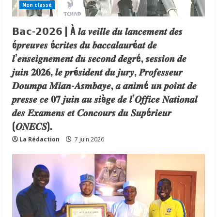
Non classé
𝗕𝗮𝗰-𝟮𝟬𝟮𝟲 | À 𝒍𝒂 𝒗𝒆𝒊𝒍𝒍𝒆 𝒅𝒖 𝒍𝒂𝒏𝒄𝒆𝒎𝒆𝒏𝒕 𝒅𝒆𝒔
é𝒑𝒓𝒆𝒖𝒗𝒆𝒔 é𝒄𝒓𝒊𝒕𝒆𝒔 𝒅𝒖 𝒃𝒂𝒄𝒄𝒂𝒍𝒂𝒖𝒓é𝒂𝒕 𝒅𝒆
𝒍’𝒆𝒏𝒔𝒆𝒊𝒈𝒏𝒆𝒎𝒆𝒏𝒕 𝒅𝒖 𝒔𝒆𝒄𝒐𝒏𝒅 𝒅𝒆𝒈𝒓é, 𝒔𝒆𝒔𝒔𝒊𝒐𝒏 𝒅𝒆
𝒋𝒖𝒊𝒏 𝟐𝟎𝟐𝟔, 𝒍𝒆 𝒑𝒓é𝒔𝒊𝒅𝒆𝒏𝒕 𝒅𝒖 𝒋𝒖𝒓𝒚, 𝑷𝒓𝒐𝒇𝒆𝒔𝒔𝒆𝒖𝒓
𝑫𝒐𝒖𝒎𝒑𝒂 𝑴𝒊𝒂𝒏-𝑨𝒔𝒎𝒃𝒂𝒚𝒆, 𝒂 𝒂𝒏𝒊𝒎é 𝒖𝒏 𝒑𝒐𝒊𝒏𝒕 𝒅𝒆
𝒑𝒓𝒆𝒔𝒔𝒆 𝒄𝒆 𝟎𝟕 𝒋𝒖𝒊𝒏 𝒂𝒖 𝒔𝒊è𝒈𝒆 𝒅𝒆 𝒍’𝑶𝒇𝒇𝒊𝒄𝒆 𝑵𝒂𝒕𝒊𝒐𝒏𝒂𝒍
𝒅𝒆𝒔 𝑬𝒙𝒂𝒎𝒆𝒏𝒔 𝒆𝒕 𝑪𝒐𝒏𝒄𝒐𝒖𝒓𝒔 𝒅𝒖 𝑺𝒖𝒑é𝒓𝒊𝒆𝒖𝒓
(𝑶𝑵𝑬𝑪𝑺).
La Rédaction
7 juin 2026