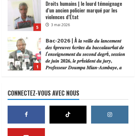
Droits humains | le lourd témoignage
d’un ancien policier marqué par les
violences d’État
3 mai 2026
5
𝗕𝗮𝗰-𝟮𝟬𝟮𝟲 | À 𝒍𝒂 𝒗𝒆𝒊𝒍𝒍𝒆 𝒅𝒖 𝒍𝒂𝒏𝒄𝒆𝒎𝒆𝒏𝒕
𝒅𝒆𝒔 é𝒑𝒓𝒆𝒖𝒗𝒆𝒔 é𝒄𝒓𝒊𝒕𝒆𝒔 𝒅𝒖 𝒃𝒂𝒄𝒄𝒂𝒍𝒂𝒖𝒓é𝒂𝒕 𝒅𝒆
𝒍’𝒆𝒏𝒔𝒆𝒊𝒈𝒏𝒆𝒎𝒆𝒏𝒕 𝒅𝒖 𝒔𝒆𝒄𝒐𝒏𝒅 𝒅𝒆𝒈𝒓é, 𝒔𝒆𝒔𝒔𝒊𝒐𝒏
𝒅𝒆 𝒋𝒖𝒊𝒏 𝟐𝟎𝟐𝟔, 𝒍𝒆 𝒑𝒓é𝒔𝒊𝒅𝒆𝒏𝒕 𝒅𝒖 𝒋𝒖𝒓𝒚,
𝑷𝒓𝒐𝒇𝒆𝒔𝒔𝒆𝒖𝒓 𝑫𝒐𝒖𝒎𝒑𝒂 𝑴𝒊𝒂𝒏-𝑨𝒔𝒎𝒃𝒂𝒚𝒆, 𝒂
1
𝒂𝒏𝒊𝒎é 𝒖𝒏 𝒑𝒐𝒊𝒏𝒕 𝒅𝒆 𝒑𝒓𝒆𝒔𝒔𝒆 𝒄𝒆 𝟎𝟕 𝒋𝒖𝒊𝒏 𝒂𝒖
distinction |Le Délégué Général du
𝒔𝒊è𝒈𝒆 𝒅𝒆 𝒍’𝑶𝒇𝒇𝒊𝒄𝒆 𝑵𝒂𝒕𝒊𝒐𝒏𝒂𝒍 𝒅𝒆𝒔 𝑬𝒙𝒂𝒎𝒆𝒏𝒔 𝒆𝒕
Gouvernement auprès de la province du
𝑪𝒐𝒏𝒄𝒐𝒖𝒓𝒔 𝒅𝒖 𝑺𝒖𝒑é𝒓𝒊𝒆𝒖𝒓 (𝑶𝑵𝑬𝑪𝑺).
CONNECTEZ-VOUS AVEC NOUS
Mayo-Kebbi Ouest, le Général
7 juin 2026
Abdelmanane Khatab, a reçu une
distinction du Consortium des Médias
2
Digitaux en reconnaissance de son
N’Djamena | la commune du6ᵉ
engagement en faveur du
arrondissement lance une operation de
renforcement de la sécurité, de la
dégagement des trotoirs pour fluidifier
cohésion sociale et du vivre-ensemble