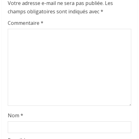
e
Votre adresse e-mail ne sera pas publiée.
Les
a
champs obligatoires sont indiqués avec
*
d
Commentaire
*
i
n
g
Nom
*