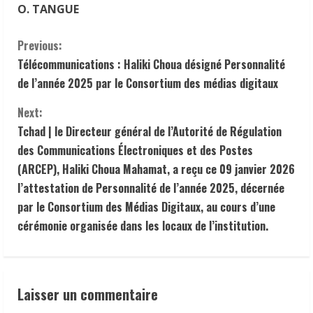
O. TANGUE
C
Previous:
Télécommunications : Haliki Choua désigné Personnalité
o
de l’année 2025 par le Consortium des médias digitaux
n
Next:
t
Tchad | le Directeur général de l’Autorité de Régulation
des Communications Électroniques et des Postes
i
(ARCEP), Haliki Choua Mahamat, a reçu ce 09 janvier 2026
l’attestation de Personnalité de l’année 2025, décernée
n
par le Consortium des Médias Digitaux, au cours d’une
u
cérémonie organisée dans les locaux de l’institution.
e
R
Laisser un commentaire