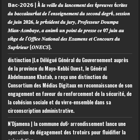
𝗕𝗮𝗰-𝟮𝟬𝟮𝟲 | À 𝒍𝒂 𝒗𝒆𝒊𝒍𝒍𝒆 𝒅𝒖 𝒍𝒂𝒏𝒄𝒆𝒎𝒆𝒏𝒕 𝒅𝒆𝒔 é𝒑𝒓𝒆𝒖𝒗𝒆𝒔 é𝒄𝒓𝒊𝒕𝒆𝒔
𝒅𝒖 𝒃𝒂𝒄𝒄𝒂𝒍𝒂𝒖𝒓é𝒂𝒕 𝒅𝒆 𝒍’𝒆𝒏𝒔𝒆𝒊𝒈𝒏𝒆𝒎𝒆𝒏𝒕 𝒅𝒖 𝒔𝒆𝒄𝒐𝒏𝒅 𝒅𝒆𝒈𝒓é, 𝒔𝒆𝒔𝒔𝒊𝒐𝒏
𝒅𝒆 𝒋𝒖𝒊𝒏 𝟐𝟎𝟐𝟔, 𝒍𝒆 𝒑𝒓é𝒔𝒊𝒅𝒆𝒏𝒕 𝒅𝒖 𝒋𝒖𝒓𝒚, 𝑷𝒓𝒐𝒇𝒆𝒔𝒔𝒆𝒖𝒓 𝑫𝒐𝒖𝒎𝒑𝒂
𝑴𝒊𝒂𝒏-𝑨𝒔𝒎𝒃𝒂𝒚𝒆, 𝒂 𝒂𝒏𝒊𝒎é 𝒖𝒏 𝒑𝒐𝒊𝒏𝒕 𝒅𝒆 𝒑𝒓𝒆𝒔𝒔𝒆 𝒄𝒆 𝟎𝟕 𝒋𝒖𝒊𝒏 𝒂𝒖
𝒔𝒊è𝒈𝒆 𝒅𝒆 𝒍’𝑶𝒇𝒇𝒊𝒄𝒆 𝑵𝒂𝒕𝒊𝒐𝒏𝒂𝒍 𝒅𝒆𝒔 𝑬𝒙𝒂𝒎𝒆𝒏𝒔 𝒆𝒕 𝑪𝒐𝒏𝒄𝒐𝒖𝒓𝒔 𝒅𝒖
𝑺𝒖𝒑é𝒓𝒊𝒆𝒖𝒓 (𝑶𝑵𝑬𝑪𝑺).
distinction |Le Délégué Général du Gouvernement auprès
de la province du Mayo-Kebbi Ouest, le Général
Abdelmanane Khatab, a reçu une distinction du
Consortium des Médias Digitaux en reconnaissance de son
engagement en faveur du renforcement de la sécurité, de
la cohésion sociale et du vivre-ensemble dans sa
circonscription administrative.
N’Djamena | la commune du6ᵉ arrondissement lance une
operation de dégagement des trotoirs pour fluidifier la