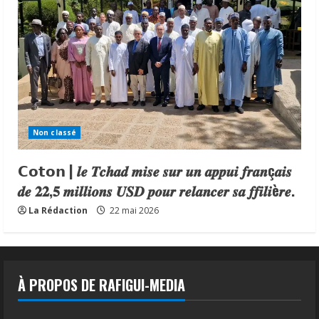
Non classé
𝗖𝗼𝘁𝗼𝗻 | 𝒍𝒆 𝑻𝒄𝒉𝒂𝒅 𝒎𝒊𝒔𝒆 𝒔𝒖𝒓 𝒖𝒏 𝒂𝒑𝒑𝒖𝒊 𝒇𝒓𝒂𝒏ç𝒂𝒊𝒔
𝒅𝒆 𝟐𝟐,𝟓 𝒎𝒊𝒍𝒍𝒊𝒐𝒏𝒔 𝑼𝑺𝑫 𝒑𝒐𝒖𝒓 𝒓𝒆𝒍𝒂𝒏𝒄𝒆𝒓 𝒔𝒂 𝒇𝒇𝒊𝒍𝒊è𝒓𝒆.
La Rédaction
22 mai 2026
À PROPOS DE RAFIGUI-MEDIA