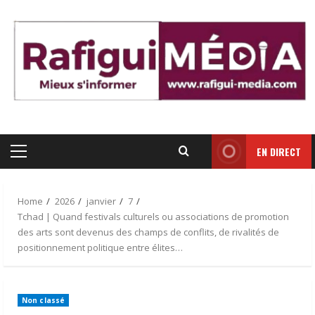
Skip
to
content
EN DIRECT
Primary
Menu
Home
2026
janvier
7
Tchad | Quand festivals culturels ou associations de promotion
des arts sont devenus des champs de conflits, de rivalités de
positionnement politique entre élites…
Non classé