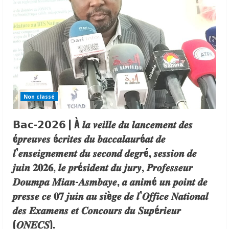
Non classé
𝗕𝗮𝗰-𝟮𝟬𝟮𝟲 | À 𝒍𝒂 𝒗𝒆𝒊𝒍𝒍𝒆 𝒅𝒖 𝒍𝒂𝒏𝒄𝒆𝒎𝒆𝒏𝒕 𝒅𝒆𝒔
é𝒑𝒓𝒆𝒖𝒗𝒆𝒔 é𝒄𝒓𝒊𝒕𝒆𝒔 𝒅𝒖 𝒃𝒂𝒄𝒄𝒂𝒍𝒂𝒖𝒓é𝒂𝒕 𝒅𝒆
𝒍’𝒆𝒏𝒔𝒆𝒊𝒈𝒏𝒆𝒎𝒆𝒏𝒕 𝒅𝒖 𝒔𝒆𝒄𝒐𝒏𝒅 𝒅𝒆𝒈𝒓é, 𝒔𝒆𝒔𝒔𝒊𝒐𝒏 𝒅𝒆
𝒋𝒖𝒊𝒏 𝟐𝟎𝟐𝟔, 𝒍𝒆 𝒑𝒓é𝒔𝒊𝒅𝒆𝒏𝒕 𝒅𝒖 𝒋𝒖𝒓𝒚, 𝑷𝒓𝒐𝒇𝒆𝒔𝒔𝒆𝒖𝒓
𝑫𝒐𝒖𝒎𝒑𝒂 𝑴𝒊𝒂𝒏-𝑨𝒔𝒎𝒃𝒂𝒚𝒆, 𝒂 𝒂𝒏𝒊𝒎é 𝒖𝒏 𝒑𝒐𝒊𝒏𝒕 𝒅𝒆
𝒑𝒓𝒆𝒔𝒔𝒆 𝒄𝒆 𝟎𝟕 𝒋𝒖𝒊𝒏 𝒂𝒖 𝒔𝒊è𝒈𝒆 𝒅𝒆 𝒍’𝑶𝒇𝒇𝒊𝒄𝒆 𝑵𝒂𝒕𝒊𝒐𝒏𝒂𝒍
𝒅𝒆𝒔 𝑬𝒙𝒂𝒎𝒆𝒏𝒔 𝒆𝒕 𝑪𝒐𝒏𝒄𝒐𝒖𝒓𝒔 𝒅𝒖 𝑺𝒖𝒑é𝒓𝒊𝒆𝒖𝒓
(𝑶𝑵𝑬𝑪𝑺).