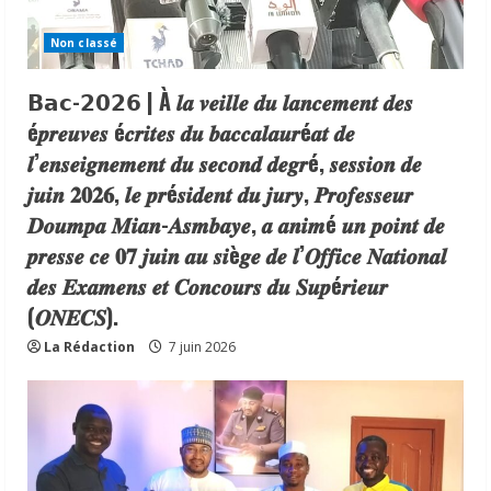
Non classé
𝗕𝗮𝗰-𝟮𝟬𝟮𝟲 | À 𝒍𝒂 𝒗𝒆𝒊𝒍𝒍𝒆 𝒅𝒖 𝒍𝒂𝒏𝒄𝒆𝒎𝒆𝒏𝒕 𝒅𝒆𝒔
é𝒑𝒓𝒆𝒖𝒗𝒆𝒔 é𝒄𝒓𝒊𝒕𝒆𝒔 𝒅𝒖 𝒃𝒂𝒄𝒄𝒂𝒍𝒂𝒖𝒓é𝒂𝒕 𝒅𝒆
𝒍’𝒆𝒏𝒔𝒆𝒊𝒈𝒏𝒆𝒎𝒆𝒏𝒕 𝒅𝒖 𝒔𝒆𝒄𝒐𝒏𝒅 𝒅𝒆𝒈𝒓é, 𝒔𝒆𝒔𝒔𝒊𝒐𝒏 𝒅𝒆
𝒋𝒖𝒊𝒏 𝟐𝟎𝟐𝟔, 𝒍𝒆 𝒑𝒓é𝒔𝒊𝒅𝒆𝒏𝒕 𝒅𝒖 𝒋𝒖𝒓𝒚, 𝑷𝒓𝒐𝒇𝒆𝒔𝒔𝒆𝒖𝒓
𝑫𝒐𝒖𝒎𝒑𝒂 𝑴𝒊𝒂𝒏-𝑨𝒔𝒎𝒃𝒂𝒚𝒆, 𝒂 𝒂𝒏𝒊𝒎é 𝒖𝒏 𝒑𝒐𝒊𝒏𝒕 𝒅𝒆
𝒑𝒓𝒆𝒔𝒔𝒆 𝒄𝒆 𝟎𝟕 𝒋𝒖𝒊𝒏 𝒂𝒖 𝒔𝒊è𝒈𝒆 𝒅𝒆 𝒍’𝑶𝒇𝒇𝒊𝒄𝒆 𝑵𝒂𝒕𝒊𝒐𝒏𝒂𝒍
𝒅𝒆𝒔 𝑬𝒙𝒂𝒎𝒆𝒏𝒔 𝒆𝒕 𝑪𝒐𝒏𝒄𝒐𝒖𝒓𝒔 𝒅𝒖 𝑺𝒖𝒑é𝒓𝒊𝒆𝒖𝒓
(𝑶𝑵𝑬𝑪𝑺).
La Rédaction
7 juin 2026