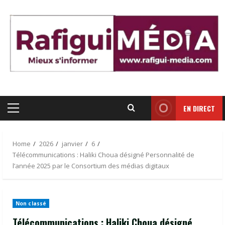
Skip
to
content
EN DIRECT
Primary
Menu
Home
2026
janvier
6
Télécommunications : Haliki Choua désigné Personnalité de
l’année 2025 par le Consortium des médias digitaux
Non classé
Télécommunications : Haliki Choua désigné