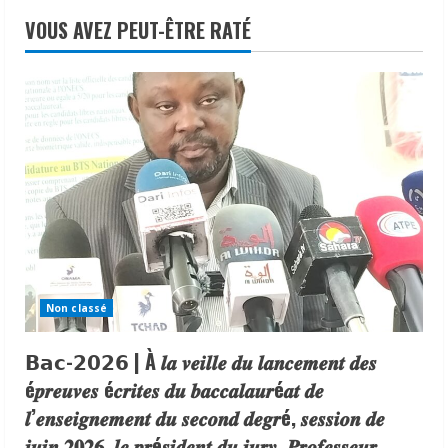
VOUS AVEZ PEUT-ÊTRE RATÉ
Non classé
𝗕𝗮𝗰-𝟮𝟬𝟮𝟲 | À 𝒍𝒂 𝒗𝒆𝒊𝒍𝒍𝒆 𝒅𝒖 𝒍𝒂𝒏𝒄𝒆𝒎𝒆𝒏𝒕 𝒅𝒆𝒔
é𝒑𝒓𝒆𝒖𝒗𝒆𝒔 é𝒄𝒓𝒊𝒕𝒆𝒔 𝒅𝒖 𝒃𝒂𝒄𝒄𝒂𝒍𝒂𝒖𝒓é𝒂𝒕 𝒅𝒆
𝒍’𝒆𝒏𝒔𝒆𝒊𝒈𝒏𝒆𝒎𝒆𝒏𝒕 𝒅𝒖 𝒔𝒆𝒄𝒐𝒏𝒅 𝒅𝒆𝒈𝒓é, 𝒔𝒆𝒔𝒔𝒊𝒐𝒏 𝒅𝒆
𝒋𝒖𝒊𝒏 𝟐𝟎𝟐𝟔, 𝒍𝒆 𝒑𝒓é𝒔𝒊𝒅𝒆𝒏𝒕 𝒅𝒖 𝒋𝒖𝒓𝒚, 𝑷𝒓𝒐𝒇𝒆𝒔𝒔𝒆𝒖𝒓