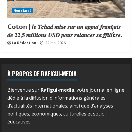
Non classé
𝗖𝗼𝘁𝗼𝗻 | 𝒍𝒆 𝑻𝒄𝒉𝒂𝒅 𝒎𝒊𝒔𝒆 𝒔𝒖𝒓 𝒖𝒏 𝒂𝒑𝒑𝒖𝒊 𝒇𝒓𝒂𝒏ç𝒂𝒊𝒔
𝒅𝒆 𝟐𝟐,𝟓 𝒎𝒊𝒍𝒍𝒊𝒐𝒏𝒔 𝑼𝑺𝑫 𝒑𝒐𝒖𝒓 𝒓𝒆𝒍𝒂𝒏𝒄𝒆𝒓 𝒔𝒂 𝒇𝒇𝒊𝒍𝒊è𝒓𝒆.
La Rédaction
22 mai 2026
À PROPOS DE RAFIGUI-MEDIA
Bienvenue sur
Rafigui-media
, votre journal en ligne
dédié à la diffusion d’informations générales,
d’actualités internationales, ainsi que d’analyses
politiques, économiques, culturelles et socio-
éducatives.