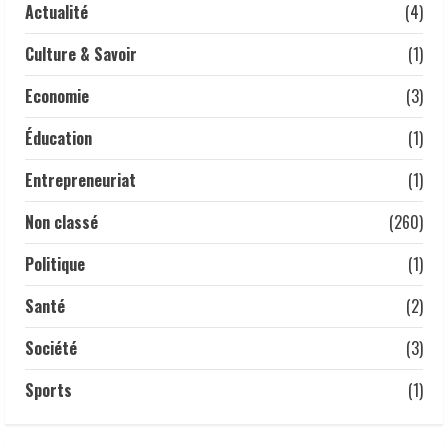
22 mai 2026
Actualité
(4)
4
Culture & Savoir
(1)
Droits humains | le lourd témoignage
d’un ancien policier marqué par les
Economie
(3)
violences d’État
3 mai 2026
Éducation
(1)
5
Entrepreneuriat
(1)
Non classé
(260)
Politique
(1)
Santé
(2)
Société
(3)
Sports
(1)