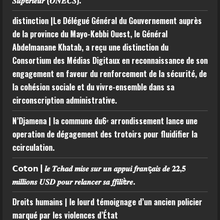
𝑺𝒖𝒑é𝒓𝒊𝒆𝒖𝒓 (𝑶𝑵𝑬𝑪𝑺).
distinction |Le Délégué Général du Gouvernement auprès
de la province du Mayo-Kebbi Ouest, le Général
Abdelmanane Khatab, a reçu une distinction du
Consortium des Médias Digitaux en reconnaissance de son
engagement en faveur du renforcement de la sécurité, de
la cohésion sociale et du vivre-ensemble dans sa
circonscription administrative.
N’Djamena | la commune du6ᵉ arrondissement lance une
operation de dégagement des trotoirs pour fluidifier la
ccirculation.
𝗖𝗼𝘁𝗼𝗻 | 𝒍𝒆 𝑻𝒄𝒉𝒂𝒅 𝒎𝒊𝒔𝒆 𝒔𝒖𝒓 𝒖𝒏 𝒂𝒑𝒑𝒖𝒊 𝒇𝒓𝒂𝒏ç𝒂𝒊𝒔 𝒅𝒆 𝟐𝟐,𝟓
𝒎𝒊𝒍𝒍𝒊𝒐𝒏𝒔 𝑼𝑺𝑫 𝒑𝒐𝒖𝒓 𝒓𝒆𝒍𝒂𝒏𝒄𝒆𝒓 𝒔𝒂 𝒇𝒇𝒊𝒍𝒊è𝒓𝒆.
Droits humains | le lourd témoignage d’un ancien policier
marqué par les violences d’État