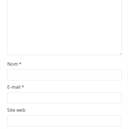
i
n
g
Nom
*
E-mail
*
Site web