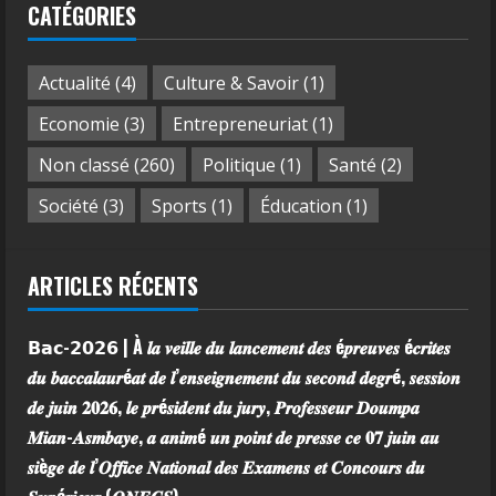
CATÉGORIES
Actualité
(4)
Culture & Savoir
(1)
Economie
(3)
Entrepreneuriat
(1)
Non classé
(260)
Politique
(1)
Santé
(2)
Société
(3)
Sports
(1)
Éducation
(1)
ARTICLES RÉCENTS
𝗕𝗮𝗰-𝟮𝟬𝟮𝟲 | À 𝒍𝒂 𝒗𝒆𝒊𝒍𝒍𝒆 𝒅𝒖 𝒍𝒂𝒏𝒄𝒆𝒎𝒆𝒏𝒕 𝒅𝒆𝒔 é𝒑𝒓𝒆𝒖𝒗𝒆𝒔 é𝒄𝒓𝒊𝒕𝒆𝒔
𝒅𝒖 𝒃𝒂𝒄𝒄𝒂𝒍𝒂𝒖𝒓é𝒂𝒕 𝒅𝒆 𝒍’𝒆𝒏𝒔𝒆𝒊𝒈𝒏𝒆𝒎𝒆𝒏𝒕 𝒅𝒖 𝒔𝒆𝒄𝒐𝒏𝒅 𝒅𝒆𝒈𝒓é, 𝒔𝒆𝒔𝒔𝒊𝒐𝒏
𝒅𝒆 𝒋𝒖𝒊𝒏 𝟐𝟎𝟐𝟔, 𝒍𝒆 𝒑𝒓é𝒔𝒊𝒅𝒆𝒏𝒕 𝒅𝒖 𝒋𝒖𝒓𝒚, 𝑷𝒓𝒐𝒇𝒆𝒔𝒔𝒆𝒖𝒓 𝑫𝒐𝒖𝒎𝒑𝒂
𝑴𝒊𝒂𝒏-𝑨𝒔𝒎𝒃𝒂𝒚𝒆, 𝒂 𝒂𝒏𝒊𝒎é 𝒖𝒏 𝒑𝒐𝒊𝒏𝒕 𝒅𝒆 𝒑𝒓𝒆𝒔𝒔𝒆 𝒄𝒆 𝟎𝟕 𝒋𝒖𝒊𝒏 𝒂𝒖
𝒔𝒊è𝒈𝒆 𝒅𝒆 𝒍’𝑶𝒇𝒇𝒊𝒄𝒆 𝑵𝒂𝒕𝒊𝒐𝒏𝒂𝒍 𝒅𝒆𝒔 𝑬𝒙𝒂𝒎𝒆𝒏𝒔 𝒆𝒕 𝑪𝒐𝒏𝒄𝒐𝒖𝒓𝒔 𝒅𝒖