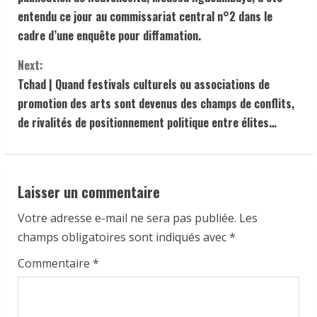
n
entendu ce jour au commissariat central n°2 dans le
cadre d’une enquête pour diffamation.
t
Next:
i
Tchad | Quand festivals culturels ou associations de
promotion des arts sont devenus des champs de conflits,
n
de rivalités de positionnement politique entre élites…
u
e
Laisser un commentaire
R
Votre adresse e-mail ne sera pas publiée.
Les
e
champs obligatoires sont indiqués avec
*
a
Commentaire
*
d