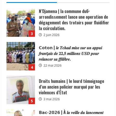
Digitaux en reconnaissance de son
N’Djamena | la commune du6ᵉ
engagement en faveur du
arrondissement lance une operation de
renforcement de la sécurité, de la
dégagement des trotoirs pour fluidifier
cohésion sociale et du vivre-ensemble
la ccirculation.
dans sa circonscription administrative.
3
2 juin 2026
6 juin 2026
𝗖𝗼𝘁𝗼𝗻 | 𝒍𝒆 𝑻𝒄𝒉𝒂𝒅 𝒎𝒊𝒔𝒆 𝒔𝒖𝒓 𝒖𝒏 𝒂𝒑𝒑𝒖𝒊
𝒇𝒓𝒂𝒏ç𝒂𝒊𝒔 𝒅𝒆 𝟐𝟐,𝟓 𝒎𝒊𝒍𝒍𝒊𝒐𝒏𝒔 𝑼𝑺𝑫 𝒑𝒐𝒖𝒓
𝒓𝒆𝒍𝒂𝒏𝒄𝒆𝒓 𝒔𝒂 𝒇𝒇𝒊𝒍𝒊è𝒓𝒆.
22 mai 2026
4
Droits humains | le lourd témoignage
d’un ancien policier marqué par les
violences d’État
3 mai 2026
5
𝗕𝗮𝗰-𝟮𝟬𝟮𝟲 | À 𝒍𝒂 𝒗𝒆𝒊𝒍𝒍𝒆 𝒅𝒖 𝒍𝒂𝒏𝒄𝒆𝒎𝒆𝒏𝒕