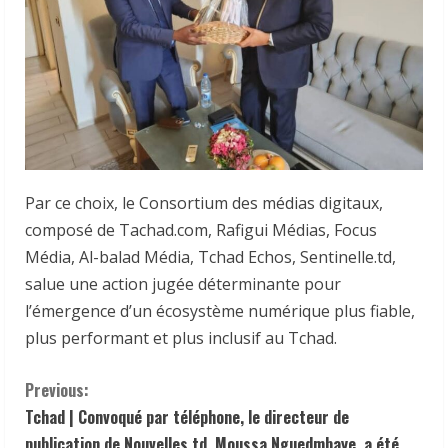
Par ce choix, le Consortium des médias digitaux,
composé de Tachad.com, Rafigui Médias, Focus
Média, Al-balad Média, Tchad Echos, Sentinelle.td,
salue une action jugée déterminante pour
l’émergence d’un écosystème numérique plus fiable,
plus performant et plus inclusif au Tchad.
C
Previous:
Tchad | Convoqué par téléphone, le directeur de
o
publication de Nouvelles.td, Moussa Nguedmbaye, a été