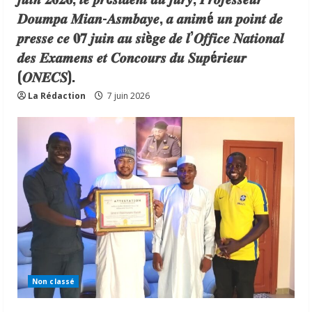
𝑫𝒐𝒖𝒎𝒑𝒂 𝑴𝒊𝒂𝒏-𝑨𝒔𝒎𝒃𝒂𝒚𝒆, 𝒂 𝒂𝒏𝒊𝒎é 𝒖𝒏 𝒑𝒐𝒊𝒏𝒕 𝒅𝒆
𝒑𝒓𝒆𝒔𝒔𝒆 𝒄𝒆 𝟎𝟕 𝒋𝒖𝒊𝒏 𝒂𝒖 𝒔𝒊è𝒈𝒆 𝒅𝒆 𝒍’𝑶𝒇𝒇𝒊𝒄𝒆 𝑵𝒂𝒕𝒊𝒐𝒏𝒂𝒍
𝒅𝒆𝒔 𝑬𝒙𝒂𝒎𝒆𝒏𝒔 𝒆𝒕 𝑪𝒐𝒏𝒄𝒐𝒖𝒓𝒔 𝒅𝒖 𝑺𝒖𝒑é𝒓𝒊𝒆𝒖𝒓
(𝑶𝑵𝑬𝑪𝑺).
La Rédaction
7 juin 2026
Non classé