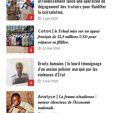
𝒇𝒓𝒂𝒏ç𝒂𝒊𝒔 𝒅𝒆 𝟐𝟐,𝟓 𝒎𝒊𝒍𝒍𝒊𝒐𝒏𝒔 𝑼𝑺𝑫 𝒑𝒐𝒖𝒓
𝒓𝒆𝒍𝒂𝒏𝒄𝒆𝒓 𝒔𝒂 𝒇𝒇𝒊𝒍𝒊è𝒓𝒆.
22 mai 2026
3
Droits humains | le lourd témoignage
d’un ancien policier marqué par les
violences d’État
3 mai 2026
4
𝗔𝗻𝗮𝗹𝘆𝘀𝗲 | 𝑳𝒂 𝒇𝒆𝒎𝒎𝒆 𝒕𝒄𝒉𝒂𝒅𝒊𝒆𝒏𝒏𝒆 :
𝒎𝒐𝒕𝒆𝒖𝒓 𝒔𝒊𝒍𝒆𝒏𝒄𝒊𝒆𝒖𝒙 𝒅𝒆 𝒍’é𝒄𝒐𝒏𝒐𝒎𝒊𝒆
𝒏𝒂𝒕𝒊𝒐𝒏𝒂𝒍𝒆.
1 mai 2026
5
distinction |Le Délégué Général du
Gouvernement auprès de la province du
Mayo-Kebbi Ouest, le Général
Abdelmanane Khatab, a reçu une