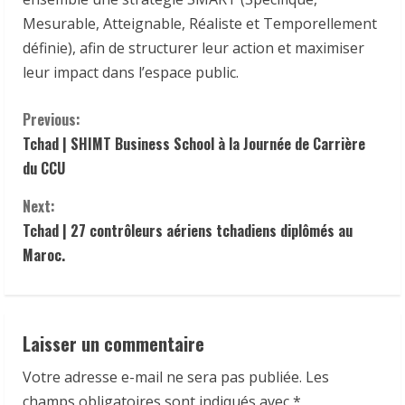
Mesurable, Atteignable, Réaliste et Temporellement
définie), afin de structurer leur action et maximiser
leur impact dans l’espace public.
C
Previous:
Tchad | SHIMT Business School à la Journée de Carrière
o
du CCU
n
Next:
t
Tchad | 27 contrôleurs aériens tchadiens diplômés au
Maroc.
i
n
Laisser un commentaire
u
Votre adresse e-mail ne sera pas publiée.
Les
e
champs obligatoires sont indiqués avec
*