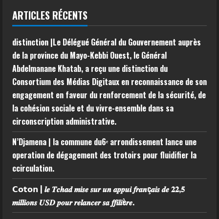
ARTICLES RÉCENTS
distinction |Le Délégué Général du Gouvernement auprès
de la province du Mayo-Kebbi Ouest, le Général
Abdelmanane Khatab, a reçu une distinction du
Consortium des Médias Digitaux en reconnaissance de son
engagement en faveur du renforcement de la sécurité, de
la cohésion sociale et du vivre-ensemble dans sa
circonscription administrative.
N’Djamena | la commune du6ᵉ arrondissement lance une
operation de dégagement des trotoirs pour fluidifier la
ccirculation.
𝗖𝗼𝘁𝗼𝗻 | 𝒍𝒆 𝑻𝒄𝒉𝒂𝒅 𝒎𝒊𝒔𝒆 𝒔𝒖𝒓 𝒖𝒏 𝒂𝒑𝒑𝒖𝒊 𝒇𝒓𝒂𝒏ç𝒂𝒊𝒔 𝒅𝒆 𝟐𝟐,𝟓
𝒎𝒊𝒍𝒍𝒊𝒐𝒏𝒔 𝑼𝑺𝑫 𝒑𝒐𝒖𝒓 𝒓𝒆𝒍𝒂𝒏𝒄𝒆𝒓 𝒔𝒂 𝒇𝒇𝒊𝒍𝒊è𝒓𝒆.