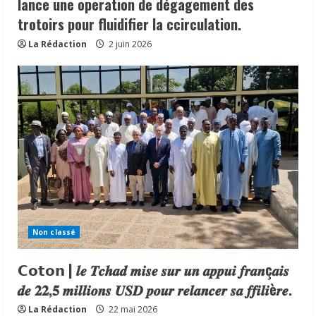
lance une operation de dégagement des
trotoirs pour fluidifier la ccirculation.
La Rédaction
2 juin 2026
Non classé
𝗖𝗼𝘁𝗼𝗻 | 𝒍𝒆 𝑻𝒄𝒉𝒂𝒅 𝒎𝒊𝒔𝒆 𝒔𝒖𝒓 𝒖𝒏 𝒂𝒑𝒑𝒖𝒊 𝒇𝒓𝒂𝒏ç𝒂𝒊𝒔
𝒅𝒆 𝟐𝟐,𝟓 𝒎𝒊𝒍𝒍𝒊𝒐𝒏𝒔 𝑼𝑺𝑫 𝒑𝒐𝒖𝒓 𝒓𝒆𝒍𝒂𝒏𝒄𝒆𝒓 𝒔𝒂 𝒇𝒇𝒊𝒍𝒊è𝒓𝒆.
La Rédaction
22 mai 2026