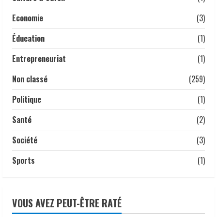
𝗔𝗻𝗮𝗹𝘆𝘀𝗲 | 𝑳𝒂 𝒇𝒆𝒎𝒎𝒆 𝒕𝒄𝒉𝒂𝒅𝒊𝒆𝒏𝒏𝒆 :
𝒎𝒐𝒕𝒆𝒖𝒓 𝒔𝒊𝒍𝒆𝒏𝒄𝒊𝒆𝒖𝒙 𝒅𝒆 𝒍’é𝒄𝒐𝒏𝒐𝒎𝒊𝒆
Economie
(3)
𝒏𝒂𝒕𝒊𝒐𝒏𝒂𝒍𝒆.
1 mai 2026
Éducation
(1)
5
Entrepreneuriat
(1)
Non classé
(259)
Politique
(1)
Santé
(2)
Société
(3)
Sports
(1)
VOUS AVEZ PEUT-ÊTRE RATÉ