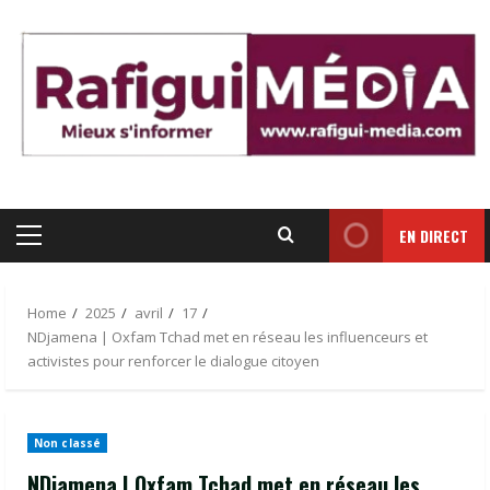
Skip
to
content
EN DIRECT
Primary
Menu
Home
2025
avril
17
NDjamena | Oxfam Tchad met en réseau les influenceurs et
activistes pour renforcer le dialogue citoyen
Non classé
NDjamena | Oxfam Tchad met en réseau les