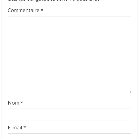
R
Commentaire
*
e
a
d
i
n
g
Nom
*
E-mail
*