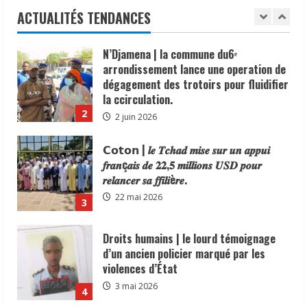
la ccirculation.
dans sa circonscription administrative.
ACTUALITÉS TENDANCES
2
2 juin 2026
6 juin 2026
𝗖𝗼𝘁𝗼𝗻 | 𝒍𝒆 𝑻𝒄𝒉𝒂𝒅 𝒎𝒊𝒔𝒆 𝒔𝒖𝒓 𝒖𝒏 𝒂𝒑𝒑𝒖𝒊
𝒇𝒓𝒂𝒏ç𝒂𝒊𝒔 𝒅𝒆 𝟐𝟐,𝟓 𝒎𝒊𝒍𝒍𝒊𝒐𝒏𝒔 𝑼𝑺𝑫 𝒑𝒐𝒖𝒓
𝒓𝒆𝒍𝒂𝒏𝒄𝒆𝒓 𝒔𝒂 𝒇𝒇𝒊𝒍𝒊è𝒓𝒆.
22 mai 2026
3
Droits humains | le lourd témoignage
d’un ancien policier marqué par les
violences d’État
3 mai 2026
4
𝗔𝗻𝗮𝗹𝘆𝘀𝗲 | 𝑳𝒂 𝒇𝒆𝒎𝒎𝒆 𝒕𝒄𝒉𝒂𝒅𝒊𝒆𝒏𝒏𝒆 :
𝒎𝒐𝒕𝒆𝒖𝒓 𝒔𝒊𝒍𝒆𝒏𝒄𝒊𝒆𝒖𝒙 𝒅𝒆 𝒍’é𝒄𝒐𝒏𝒐𝒎𝒊𝒆
𝒏𝒂𝒕𝒊𝒐𝒏𝒂𝒍𝒆.
1 mai 2026
5