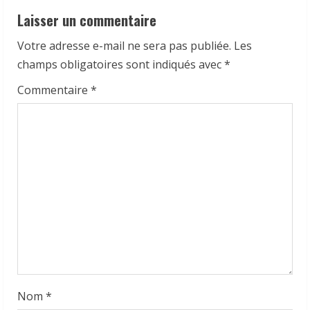
e
Laisser un commentaire
a
Votre adresse e-mail ne sera pas publiée.
Les
champs obligatoires sont indiqués avec
*
d
Commentaire
*
i
n
g
Nom
*