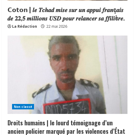
𝗖𝗼𝘁𝗼𝗻 | 𝒍𝒆 𝑻𝒄𝒉𝒂𝒅 𝒎𝒊𝒔𝒆 𝒔𝒖𝒓 𝒖𝒏 𝒂𝒑𝒑𝒖𝒊 𝒇𝒓𝒂𝒏ç𝒂𝒊𝒔
𝒅𝒆 𝟐𝟐,𝟓 𝒎𝒊𝒍𝒍𝒊𝒐𝒏𝒔 𝑼𝑺𝑫 𝒑𝒐𝒖𝒓 𝒓𝒆𝒍𝒂𝒏𝒄𝒆𝒓 𝒔𝒂 𝒇𝒇𝒊𝒍𝒊è𝒓𝒆.
La Rédaction
22 mai 2026
Non classé
Droits humains | le lourd témoignage d’un
ancien policier marqué par les violences d’État