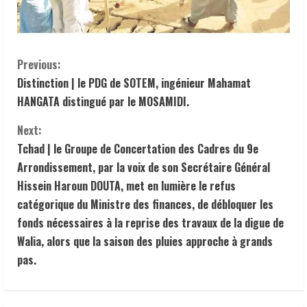
C
Previous:
Distinction | le PDG de SOTEM, ingénieur Mahamat
o
HANGATA distingué par le MOSAMIDI.
n
Next:
t
Tchad | le Groupe de Concertation des Cadres du 9e
Arrondissement, par la voix de son Secrétaire Général
i
Hissein Haroun DOUTA, met en lumière le refus
catégorique du Ministre des finances, de débloquer les
n
fonds nécessaires à la reprise des travaux de la digue de
u
Walia, alors que la saison des pluies approche à grands
pas.
e
R