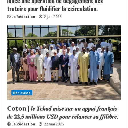
lance une operation de dégagement des
trotoirs pour fluidifier la ccirculation.
La Rédaction
2 juin 2026
N’Djamena | la commune du6ᵉ
arrondissement lance une operation de
dégagement des trotoirs pour fluidifier
la ccirculation.
2
2 juin 2026
Non classé
𝗖𝗼𝘁𝗼𝗻 | 𝒍𝒆 𝑻𝒄𝒉𝒂𝒅 𝒎𝒊𝒔𝒆 𝒔𝒖𝒓 𝒖𝒏 𝒂𝒑𝒑𝒖𝒊
𝒇𝒓𝒂𝒏ç𝒂𝒊𝒔 𝒅𝒆 𝟐𝟐,𝟓 𝒎𝒊𝒍𝒍𝒊𝒐𝒏𝒔 𝑼𝑺𝑫 𝒑𝒐𝒖𝒓
𝗖𝗼𝘁𝗼𝗻 | 𝒍𝒆 𝑻𝒄𝒉𝒂𝒅 𝒎𝒊𝒔𝒆 𝒔𝒖𝒓 𝒖𝒏 𝒂𝒑𝒑𝒖𝒊 𝒇𝒓𝒂𝒏ç𝒂𝒊𝒔
𝒓𝒆𝒍𝒂𝒏𝒄𝒆𝒓 𝒔𝒂 𝒇𝒇𝒊𝒍𝒊è𝒓𝒆.
𝒅𝒆 𝟐𝟐,𝟓 𝒎𝒊𝒍𝒍𝒊𝒐𝒏𝒔 𝑼𝑺𝑫 𝒑𝒐𝒖𝒓 𝒓𝒆𝒍𝒂𝒏𝒄𝒆𝒓 𝒔𝒂 𝒇𝒇𝒊𝒍𝒊è𝒓𝒆.
22 mai 2026
3
La Rédaction
22 mai 2026