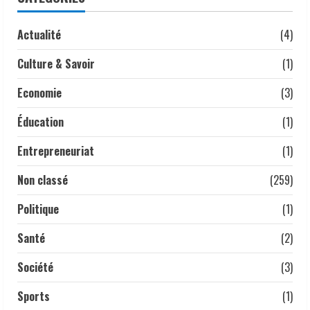
violences d’État
3 mai 2026
Actualité
(4)
4
Culture & Savoir
(1)
𝗔𝗻𝗮𝗹𝘆𝘀𝗲 | 𝑳𝒂 𝒇𝒆𝒎𝒎𝒆 𝒕𝒄𝒉𝒂𝒅𝒊𝒆𝒏𝒏𝒆 :
𝒎𝒐𝒕𝒆𝒖𝒓 𝒔𝒊𝒍𝒆𝒏𝒄𝒊𝒆𝒖𝒙 𝒅𝒆 𝒍’é𝒄𝒐𝒏𝒐𝒎𝒊𝒆
Economie
(3)
𝒏𝒂𝒕𝒊𝒐𝒏𝒂𝒍𝒆.
1 mai 2026
Éducation
(1)
5
Entrepreneuriat
(1)
Non classé
(259)
Politique
(1)
Santé
(2)
Société
(3)
Sports
(1)