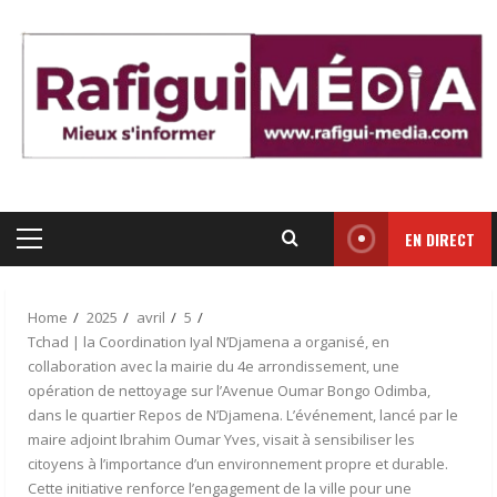
Skip
to
content
EN DIRECT
Primary
Menu
Home
2025
avril
5
Tchad | la Coordination Iyal N’Djamena a organisé, en
collaboration avec la mairie du 4e arrondissement, une
opération de nettoyage sur l’Avenue Oumar Bongo Odimba,
dans le quartier Repos de N’Djamena. L’événement, lancé par le
maire adjoint Ibrahim Oumar Yves, visait à sensibiliser les
citoyens à l’importance d’un environnement propre et durable.
Cette initiative renforce l’engagement de la ville pour une