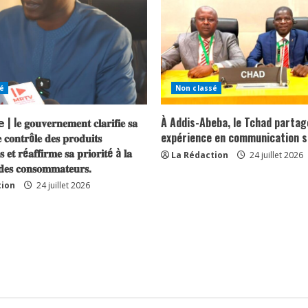
é
Non classé
| l𝐞 𝐠𝐨𝐮𝐯𝐞𝐫𝐧𝐞𝐦𝐞𝐧𝐭 𝐜𝐥𝐚𝐫𝐢𝐟𝐢𝐞 𝐬𝐚
À Addis-Abeba, le Tchad partag
 𝐜𝐨𝐧𝐭𝐫ô𝐥𝐞 𝐝𝐞𝐬 𝐩𝐫𝐨𝐝𝐮𝐢𝐭𝐬
expérience en communication s
𝐬 𝐞𝐭 𝐫é𝐚𝐟𝐟𝐢𝐫𝐦𝐞 𝐬𝐚 𝐩𝐫𝐢𝐨𝐫𝐢𝐭é à 𝐥𝐚
La Rédaction
24 juillet 2026
 𝐝𝐞𝐬 𝐜𝐨𝐧𝐬𝐨𝐦𝐦𝐚𝐭𝐞𝐮𝐫𝐬.
tion
24 juillet 2026