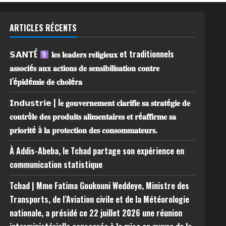
ARTICLES RÉCENTS
𝗦𝗔𝗡𝗧É
𝐥𝐞𝐬 𝐥𝐞𝐚𝐝𝐞𝐫𝐬 𝐫𝐞𝐥𝐢𝐠𝐢𝐞𝐮𝐱 et traditionnels
𝐚𝐬𝐬𝐨𝐜𝐢é𝐬 𝐚𝐮𝐱 𝐚𝐜𝐭𝐢𝐨𝐧𝐬 𝐝𝐞 𝐬𝐞𝐧𝐬𝐢𝐛𝐢𝐥𝐢𝐬𝐚𝐭𝐢𝐨𝐧 𝐜𝐨𝐧𝐭𝐫𝐞
𝐥’é𝐩𝐢𝐝é𝐦𝐢𝐞 𝐝𝐞 𝐜𝐡𝐨𝐥é𝐫𝐚
𝗜𝗻𝗱𝘂𝘀𝘁𝗿𝗶𝗲 | l𝐞 𝐠𝐨𝐮𝐯𝐞𝐫𝐧𝐞𝐦𝐞𝐧𝐭 𝐜𝐥𝐚𝐫𝐢𝐟𝐢𝐞 𝐬𝐚 𝐬𝐭𝐫𝐚𝐭é𝐠𝐢𝐞 𝐝𝐞
𝐜𝐨𝐧𝐭𝐫ô𝐥𝐞 𝐝𝐞𝐬 𝐩𝐫𝐨𝐝𝐮𝐢𝐭𝐬 𝐚𝐥𝐢𝐦𝐞𝐧𝐭𝐚𝐢𝐫𝐞𝐬 𝐞𝐭 𝐫é𝐚𝐟𝐟𝐢𝐫𝐦𝐞 𝐬𝐚
𝐩𝐫𝐢𝐨𝐫𝐢𝐭é à 𝐥𝐚 𝐩𝐫𝐨𝐭𝐞𝐜𝐭𝐢𝐨𝐧 𝐝𝐞𝐬 𝐜𝐨𝐧𝐬𝐨𝐦𝐦𝐚𝐭𝐞𝐮𝐫𝐬.
À Addis-Abeba, le Tchad partage son expérience en
communication statistique
Tchad | Mme Fatima Goukouni Weddeye, Ministre des
Transports, de l’Aviation civile et de la Météorologie
nationale, a présidé ce 22 juillet 2026 une réunion