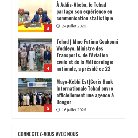
𝐜𝐨𝐧𝐬𝐨𝐦𝐦𝐚𝐭𝐞𝐮𝐫𝐬.
À Addis-Abeba, le Tchad
24 juillet 2026
partage son expérience en
communication statistique
24 juillet 2026
3
Tchad | Mme Fatima Goukouni
Weddeye, Ministre des
Transports, de l’Aviation
civile et de la Météorologie
nationale, a présidé ce 22
4
juillet 2026 une réunion
Mayo-Kebbi Est|Coris Bank
interministérielle consacrée
Internationale Tchad ouvre
à la mise en œuvre de la
officiellement une agence à
décision du président de la
Bongor
République, le Maréchal
5
Mahamat Idriss Déby Itno,
16 juillet 2026
supprimant l’obligation de
𝗦𝗔𝗡𝗧É
𝐥𝐞𝐬 𝐥𝐞𝐚𝐝𝐞𝐫𝐬
visa d’entrée au Tchad pour
𝐫𝐞𝐥𝐢𝐠𝐢𝐞𝐮𝐱 et traditionnels
les ressortissants des pays
CONNECTEZ-VOUS AVEC NOUS
𝐚𝐬𝐬𝐨𝐜𝐢é𝐬 𝐚𝐮𝐱 𝐚𝐜𝐭𝐢𝐨𝐧𝐬 𝐝𝐞
africains.