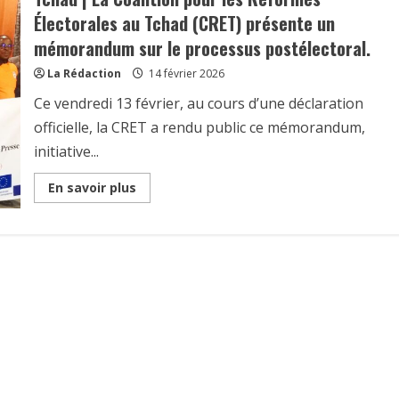
Électorales au Tchad (CRET) présente un
mémorandum sur le processus postélectoral.
La Rédaction
14 février 2026
Ce vendredi 13 février, au cours d’une déclaration
officielle, la CRET a rendu public ce mémorandum,
initiative...
Read
En savoir plus
more
about
Tchad
|
La
Coalition
pour
les
Réformes
Électorales
au
Tchad
(CRET)
présente
un
mémorandum
sur