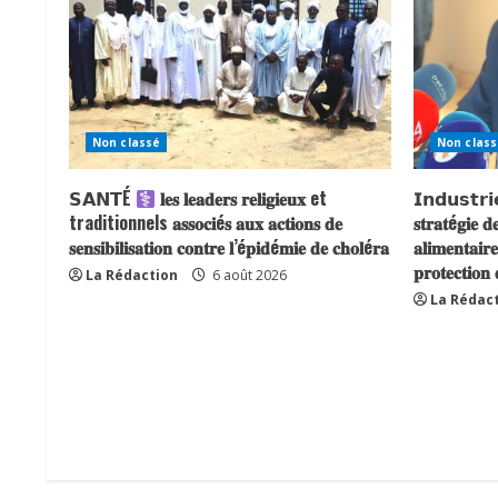
Non classé
Non class
𝗦𝗔𝗡𝗧É
𝐥𝐞𝐬 𝐥𝐞𝐚𝐝𝐞𝐫𝐬 𝐫𝐞𝐥𝐢𝐠𝐢𝐞𝐮𝐱 et
𝗜𝗻𝗱𝘂𝘀𝘁𝗿𝗶𝗲 
traditionnels 𝐚𝐬𝐬𝐨𝐜𝐢é𝐬 𝐚𝐮𝐱 𝐚𝐜𝐭𝐢𝐨𝐧𝐬 𝐝𝐞
𝐬𝐭𝐫𝐚𝐭é𝐠𝐢𝐞 𝐝
𝐬𝐞𝐧𝐬𝐢𝐛𝐢𝐥𝐢𝐬𝐚𝐭𝐢𝐨𝐧 𝐜𝐨𝐧𝐭𝐫𝐞 𝐥’é𝐩𝐢𝐝é𝐦𝐢𝐞 𝐝𝐞 𝐜𝐡𝐨𝐥é𝐫𝐚
𝐚𝐥𝐢𝐦𝐞𝐧𝐭𝐚𝐢𝐫
𝐩𝐫𝐨𝐭𝐞𝐜𝐭𝐢𝐨𝐧
La Rédaction
6 août 2026
La Rédac