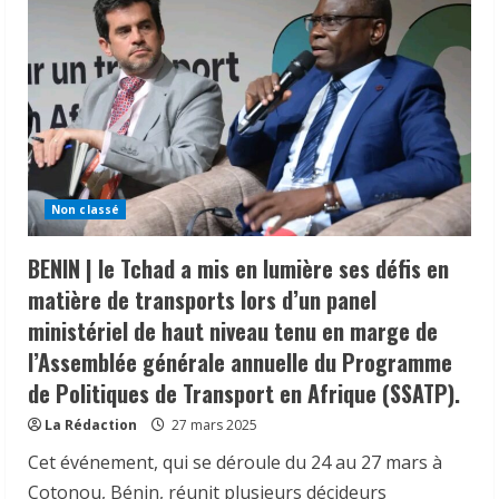
Non classé
BENIN | le Tchad a mis en lumière ses défis en
matière de transports lors d’un panel
ministériel de haut niveau tenu en marge de
l’Assemblée générale annuelle du Programme
de Politiques de Transport en Afrique (SSATP).
𝗜𝗻𝗱𝘂𝘀𝘁𝗿𝗶𝗲 | l𝐞 𝐠𝐨𝐮𝐯𝐞𝐫𝐧𝐞𝐦𝐞𝐧𝐭 𝐜𝐥𝐚𝐫𝐢𝐟𝐢𝐞
𝐬𝐚 𝐬𝐭𝐫𝐚𝐭é𝐠𝐢𝐞 𝐝𝐞 𝐜𝐨𝐧𝐭𝐫ô𝐥𝐞 𝐝𝐞𝐬 𝐩𝐫𝐨𝐝𝐮𝐢𝐭𝐬
La Rédaction
27 mars 2025
𝐚𝐥𝐢𝐦𝐞𝐧𝐭𝐚𝐢𝐫𝐞𝐬 𝐞𝐭 𝐫é𝐚𝐟𝐟𝐢𝐫𝐦𝐞 𝐬𝐚 𝐩𝐫𝐢𝐨𝐫𝐢𝐭é à 𝐥𝐚
Cet événement, qui se déroule du 24 au 27 mars à
𝐩𝐫𝐨𝐭𝐞𝐜𝐭𝐢𝐨𝐧 𝐝𝐞𝐬 𝐜𝐨𝐧𝐬𝐨𝐦𝐦𝐚𝐭𝐞𝐮𝐫𝐬.
Cotonou, Bénin, réunit plusieurs décideurs
2