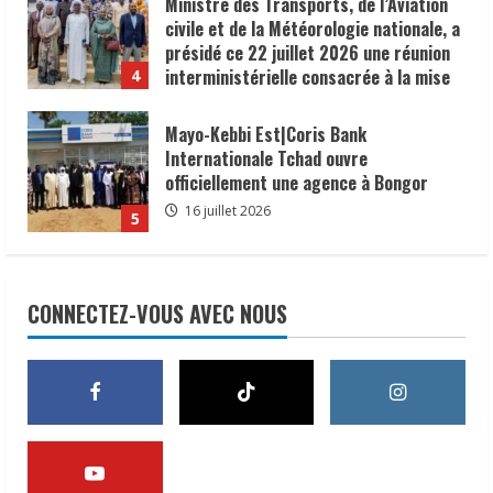
interministérielle consacrée à la mise
4
en œuvre de la décision du président de
la République, le Maréchal Mahamat
Mayo-Kebbi Est|Coris Bank
Idriss Déby Itno, supprimant l’obligation
Internationale Tchad ouvre
de visa d’entrée au Tchad pour les
officiellement une agence à Bongor
ressortissants des pays africains.
16 juillet 2026
5
22 juillet 2026
𝗦𝗔𝗡𝗧É
𝐥𝐞𝐬 𝐥𝐞𝐚𝐝𝐞𝐫𝐬 𝐫𝐞𝐥𝐢𝐠𝐢𝐞𝐮𝐱 et
traditionnels 𝐚𝐬𝐬𝐨𝐜𝐢é𝐬 𝐚𝐮𝐱 𝐚𝐜𝐭𝐢𝐨𝐧𝐬 𝐝𝐞
𝐬𝐞𝐧𝐬𝐢𝐛𝐢𝐥𝐢𝐬𝐚𝐭𝐢𝐨𝐧 𝐜𝐨𝐧𝐭𝐫𝐞 𝐥’é𝐩𝐢𝐝é𝐦𝐢𝐞 𝐝𝐞
𝐜𝐡𝐨𝐥é𝐫𝐚
1
6 août 2026
CONNECTEZ-VOUS AVEC NOUS
𝗜𝗻𝗱𝘂𝘀𝘁𝗿𝗶𝗲 | l𝐞 𝐠𝐨𝐮𝐯𝐞𝐫𝐧𝐞𝐦𝐞𝐧𝐭 𝐜𝐥𝐚𝐫𝐢𝐟𝐢𝐞
𝐬𝐚 𝐬𝐭𝐫𝐚𝐭é𝐠𝐢𝐞 𝐝𝐞 𝐜𝐨𝐧𝐭𝐫ô𝐥𝐞 𝐝𝐞𝐬 𝐩𝐫𝐨𝐝𝐮𝐢𝐭𝐬
𝐚𝐥𝐢𝐦𝐞𝐧𝐭𝐚𝐢𝐫𝐞𝐬 𝐞𝐭 𝐫é𝐚𝐟𝐟𝐢𝐫𝐦𝐞 𝐬𝐚 𝐩𝐫𝐢𝐨𝐫𝐢𝐭é à 𝐥𝐚
𝐩𝐫𝐨𝐭𝐞𝐜𝐭𝐢𝐨𝐧 𝐝𝐞𝐬 𝐜𝐨𝐧𝐬𝐨𝐦𝐦𝐚𝐭𝐞𝐮𝐫𝐬.
2
24 juillet 2026