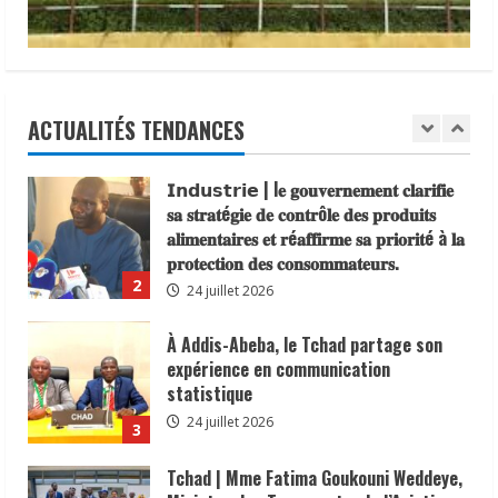
traditionnels 𝐚𝐬𝐬𝐨𝐜𝐢é𝐬 𝐚𝐮𝐱 𝐚𝐜𝐭𝐢𝐨𝐧𝐬 𝐝𝐞
l’Assemblée
générale
𝐬𝐞𝐧𝐬𝐢𝐛𝐢𝐥𝐢𝐬𝐚𝐭𝐢𝐨𝐧 𝐜𝐨𝐧𝐭𝐫𝐞 𝐥’é𝐩𝐢𝐝é𝐦𝐢𝐞 𝐝𝐞
annuelle
du
𝐜𝐡𝐨𝐥é𝐫𝐚
Programme
1
de
6 août 2026
Politiques
de
𝗜𝗻𝗱𝘂𝘀𝘁𝗿𝗶𝗲 | l𝐞 𝐠𝐨𝐮𝐯𝐞𝐫𝐧𝐞𝐦𝐞𝐧𝐭 𝐜𝐥𝐚𝐫𝐢𝐟𝐢𝐞
ACTUALITÉS TENDANCES
Transport
en
𝐬𝐚 𝐬𝐭𝐫𝐚𝐭é𝐠𝐢𝐞 𝐝𝐞 𝐜𝐨𝐧𝐭𝐫ô𝐥𝐞 𝐝𝐞𝐬 𝐩𝐫𝐨𝐝𝐮𝐢𝐭𝐬
Afrique
𝐚𝐥𝐢𝐦𝐞𝐧𝐭𝐚𝐢𝐫𝐞𝐬 𝐞𝐭 𝐫é𝐚𝐟𝐟𝐢𝐫𝐦𝐞 𝐬𝐚 𝐩𝐫𝐢𝐨𝐫𝐢𝐭é à 𝐥𝐚
(SSATP).
𝐩𝐫𝐨𝐭𝐞𝐜𝐭𝐢𝐨𝐧 𝐝𝐞𝐬 𝐜𝐨𝐧𝐬𝐨𝐦𝐦𝐚𝐭𝐞𝐮𝐫𝐬.
2
24 juillet 2026
À Addis-Abeba, le Tchad partage son
expérience en communication
statistique
24 juillet 2026
3
Tchad | Mme Fatima Goukouni Weddeye,
Ministre des Transports, de l’Aviation
civile et de la Météorologie nationale, a
présidé ce 22 juillet 2026 une réunion