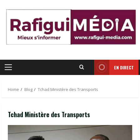
Skip
to
content
EN DIRECT
Primary
Menu
Home
Blog
Tchad Ministère des Transports
Tchad Ministère des Transports