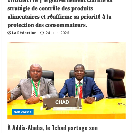
𝐬𝐭𝐫𝐚𝐭é𝐠𝐢𝐞 𝐝𝐞 𝐜𝐨𝐧𝐭𝐫ô𝐥𝐞 𝐝𝐞𝐬 𝐩𝐫𝐨𝐝𝐮𝐢𝐭𝐬
𝐚𝐥𝐢𝐦𝐞𝐧𝐭𝐚𝐢𝐫𝐞𝐬 𝐞𝐭 𝐫é𝐚𝐟𝐟𝐢𝐫𝐦𝐞 𝐬𝐚 𝐩𝐫𝐢𝐨𝐫𝐢𝐭é à 𝐥𝐚
𝐩𝐫𝐨𝐭𝐞𝐜𝐭𝐢𝐨𝐧 𝐝𝐞𝐬 𝐜𝐨𝐧𝐬𝐨𝐦𝐦𝐚𝐭𝐞𝐮𝐫𝐬.
La Rédaction
24 juillet 2026
Non classé
À Addis-Abeba, le Tchad partage son