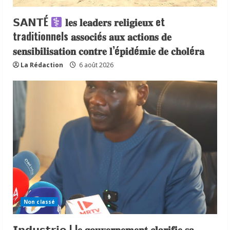
𝗦𝗔𝗡𝗧É
𝐥𝐞𝐬 𝐥𝐞𝐚𝐝𝐞𝐫𝐬 𝐫𝐞𝐥𝐢𝐠𝐢𝐞𝐮𝐱 et
traditionnels 𝐚𝐬𝐬𝐨𝐜𝐢é𝐬 𝐚𝐮𝐱 𝐚𝐜𝐭𝐢𝐨𝐧𝐬 𝐝𝐞
𝐬𝐞𝐧𝐬𝐢𝐛𝐢𝐥𝐢𝐬𝐚𝐭𝐢𝐨𝐧 𝐜𝐨𝐧𝐭𝐫𝐞 𝐥’é𝐩𝐢𝐝é𝐦𝐢𝐞 𝐝𝐞 𝐜𝐡𝐨𝐥é𝐫𝐚
La Rédaction
6 août 2026
Non classé
𝗜𝗻𝗱𝘂𝘀𝘁𝗿𝗶𝗲 | l𝐞 𝐠𝐨𝐮𝐯𝐞𝐫𝐧𝐞𝐦𝐞𝐧𝐭 𝐜𝐥𝐚𝐫𝐢𝐟𝐢𝐞 𝐬𝐚