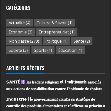
CATÉGORIES
Actualité
(4)
Culture & Savoir
(1)
Economie
(3)
Entrepreneuriat
(1)
Non classé
(273)
Politique
(1)
Santé
(2)
Société
(3)
Sports
(1)
Éducation
(1)
ARTICLES RÉCENTS
𝗦𝗔𝗡𝗧É
𝐥𝐞𝐬 𝐥𝐞𝐚𝐝𝐞𝐫𝐬 𝐫𝐞𝐥𝐢𝐠𝐢𝐞𝐮𝐱 et traditionnels 𝐚𝐬𝐬𝐨𝐜𝐢é𝐬
𝐚𝐮𝐱 𝐚𝐜𝐭𝐢𝐨𝐧𝐬 𝐝𝐞 𝐬𝐞𝐧𝐬𝐢𝐛𝐢𝐥𝐢𝐬𝐚𝐭𝐢𝐨𝐧 𝐜𝐨𝐧𝐭𝐫𝐞 𝐥’é𝐩𝐢𝐝é𝐦𝐢𝐞 𝐝𝐞 𝐜𝐡𝐨𝐥é𝐫𝐚
𝗜𝗻𝗱𝘂𝘀𝘁𝗿𝗶𝗲 | l𝐞 𝐠𝐨𝐮𝐯𝐞𝐫𝐧𝐞𝐦𝐞𝐧𝐭 𝐜𝐥𝐚𝐫𝐢𝐟𝐢𝐞 𝐬𝐚 𝐬𝐭𝐫𝐚𝐭é𝐠𝐢𝐞 𝐝𝐞
𝐜𝐨𝐧𝐭𝐫ô𝐥𝐞 𝐝𝐞𝐬 𝐩𝐫𝐨𝐝𝐮𝐢𝐭𝐬 𝐚𝐥𝐢𝐦𝐞𝐧𝐭𝐚𝐢𝐫𝐞𝐬 𝐞𝐭 𝐫é𝐚𝐟𝐟𝐢𝐫𝐦𝐞 𝐬𝐚 𝐩𝐫𝐢𝐨𝐫𝐢𝐭é à