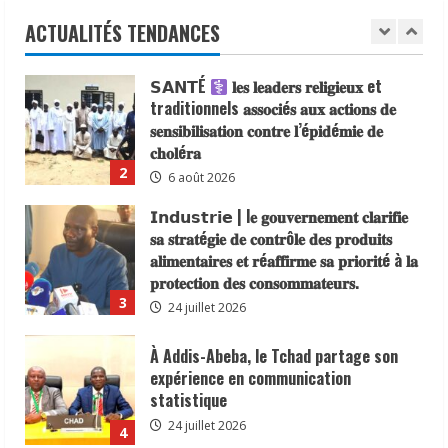
de visa d’entrée au Tchad pour les
des risques
ressortissants des pays africains.
ACTUALITÉS TENDANCES
8 août 2026
1
22 juillet 2026
𝗦𝗔𝗡𝗧É
𝐥𝐞𝐬 𝐥𝐞𝐚𝐝𝐞𝐫𝐬 𝐫𝐞𝐥𝐢𝐠𝐢𝐞𝐮𝐱 et
traditionnels 𝐚𝐬𝐬𝐨𝐜𝐢é𝐬 𝐚𝐮𝐱 𝐚𝐜𝐭𝐢𝐨𝐧𝐬 𝐝𝐞
𝐬𝐞𝐧𝐬𝐢𝐛𝐢𝐥𝐢𝐬𝐚𝐭𝐢𝐨𝐧 𝐜𝐨𝐧𝐭𝐫𝐞 𝐥’é𝐩𝐢𝐝é𝐦𝐢𝐞 𝐝𝐞
𝐜𝐡𝐨𝐥é𝐫𝐚
2
6 août 2026
𝗜𝗻𝗱𝘂𝘀𝘁𝗿𝗶𝗲 | l𝐞 𝐠𝐨𝐮𝐯𝐞𝐫𝐧𝐞𝐦𝐞𝐧𝐭 𝐜𝐥𝐚𝐫𝐢𝐟𝐢𝐞
𝐬𝐚 𝐬𝐭𝐫𝐚𝐭é𝐠𝐢𝐞 𝐝𝐞 𝐜𝐨𝐧𝐭𝐫ô𝐥𝐞 𝐝𝐞𝐬 𝐩𝐫𝐨𝐝𝐮𝐢𝐭𝐬
𝐚𝐥𝐢𝐦𝐞𝐧𝐭𝐚𝐢𝐫𝐞𝐬 𝐞𝐭 𝐫é𝐚𝐟𝐟𝐢𝐫𝐦𝐞 𝐬𝐚 𝐩𝐫𝐢𝐨𝐫𝐢𝐭é à 𝐥𝐚
𝐩𝐫𝐨𝐭𝐞𝐜𝐭𝐢𝐨𝐧 𝐝𝐞𝐬 𝐜𝐨𝐧𝐬𝐨𝐦𝐦𝐚𝐭𝐞𝐮𝐫𝐬.
3
24 juillet 2026
À Addis-Abeba, le Tchad partage son
expérience en communication
statistique
24 juillet 2026
4