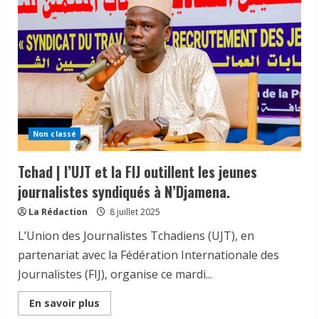
Non classé
Tchad | l’UJT et la FIJ outillent les jeunes
journalistes syndiqués à N’Djamena.
La Rédaction
8 juillet 2025
L’Union des Journalistes Tchadiens (UJT), en
𝗦𝗔𝗡𝗧É
𝐥𝐞𝐬 𝐥𝐞𝐚𝐝𝐞𝐫𝐬 𝐫𝐞𝐥𝐢𝐠𝐢𝐞𝐮𝐱 et
traditionnels 𝐚𝐬𝐬𝐨𝐜𝐢é𝐬 𝐚𝐮𝐱 𝐚𝐜𝐭𝐢𝐨𝐧𝐬 𝐝𝐞
partenariat avec la Fédération Internationale des
𝐬𝐞𝐧𝐬𝐢𝐛𝐢𝐥𝐢𝐬𝐚𝐭𝐢𝐨𝐧 𝐜𝐨𝐧𝐭𝐫𝐞 𝐥’é𝐩𝐢𝐝é𝐦𝐢𝐞 𝐝𝐞
Journalistes (FIJ), organise ce mardi...
𝐜𝐡𝐨𝐥é𝐫𝐚
2
Read
6 août 2026
En savoir plus
more