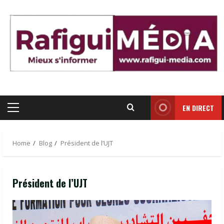
Skip
to
content
EN DIRECT
Primary
Menu
Home
Blog
Président de l’UJT
Président de l’UJT