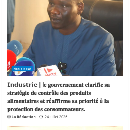
Non classé
𝗜𝗻𝗱𝘂𝘀𝘁𝗿𝗶𝗲 | l𝐞 𝐠𝐨𝐮𝐯𝐞𝐫𝐧𝐞𝐦𝐞𝐧𝐭 𝐜𝐥𝐚𝐫𝐢𝐟𝐢𝐞 𝐬𝐚
𝐬𝐭𝐫𝐚𝐭é𝐠𝐢𝐞 𝐝𝐞 𝐜𝐨𝐧𝐭𝐫ô𝐥𝐞 𝐝𝐞𝐬 𝐩𝐫𝐨𝐝𝐮𝐢𝐭𝐬
𝐚𝐥𝐢𝐦𝐞𝐧𝐭𝐚𝐢𝐫𝐞𝐬 𝐞𝐭 𝐫é𝐚𝐟𝐟𝐢𝐫𝐦𝐞 𝐬𝐚 𝐩𝐫𝐢𝐨𝐫𝐢𝐭é à 𝐥𝐚
𝐩𝐫𝐨𝐭𝐞𝐜𝐭𝐢𝐨𝐧 𝐝𝐞𝐬 𝐜𝐨𝐧𝐬𝐨𝐦𝐦𝐚𝐭𝐞𝐮𝐫𝐬.
La Rédaction
24 juillet 2026