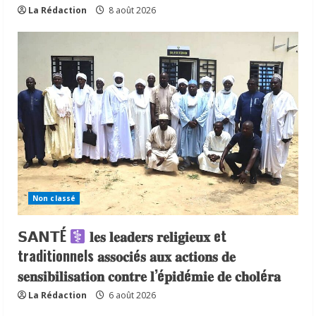
La Rédaction
8 août 2026
Non classé
𝗦𝗔𝗡𝗧É
𝐥𝐞𝐬 𝐥𝐞𝐚𝐝𝐞𝐫𝐬 𝐫𝐞𝐥𝐢𝐠𝐢𝐞𝐮𝐱 et
traditionnels 𝐚𝐬𝐬𝐨𝐜𝐢é𝐬 𝐚𝐮𝐱 𝐚𝐜𝐭𝐢𝐨𝐧𝐬 𝐝𝐞
𝐬𝐞𝐧𝐬𝐢𝐛𝐢𝐥𝐢𝐬𝐚𝐭𝐢𝐨𝐧 𝐜𝐨𝐧𝐭𝐫𝐞 𝐥’é𝐩𝐢𝐝é𝐦𝐢𝐞 𝐝𝐞 𝐜𝐡𝐨𝐥é𝐫𝐚
La Rédaction
6 août 2026