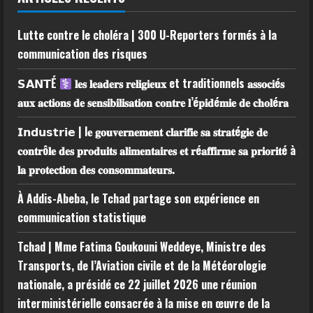
Lutte contre le choléra | 300 U-Reporters formés à la
communication des risques
𝗦𝗔𝗡𝗧É
𝐥𝐞𝐬 𝐥𝐞𝐚𝐝𝐞𝐫𝐬 𝐫𝐞𝐥𝐢𝐠𝐢𝐞𝐮𝐱 et traditionnels 𝐚𝐬𝐬𝐨𝐜𝐢é𝐬
𝐚𝐮𝐱 𝐚𝐜𝐭𝐢𝐨𝐧𝐬 𝐝𝐞 𝐬𝐞𝐧𝐬𝐢𝐛𝐢𝐥𝐢𝐬𝐚𝐭𝐢𝐨𝐧 𝐜𝐨𝐧𝐭𝐫𝐞 𝐥’é𝐩𝐢𝐝é𝐦𝐢𝐞 𝐝𝐞 𝐜𝐡𝐨𝐥é𝐫𝐚
𝗜𝗻𝗱𝘂𝘀𝘁𝗿𝗶𝗲 | l𝐞 𝐠𝐨𝐮𝐯𝐞𝐫𝐧𝐞𝐦𝐞𝐧𝐭 𝐜𝐥𝐚𝐫𝐢𝐟𝐢𝐞 𝐬𝐚 𝐬𝐭𝐫𝐚𝐭é𝐠𝐢𝐞 𝐝𝐞
𝐜𝐨𝐧𝐭𝐫ô𝐥𝐞 𝐝𝐞𝐬 𝐩𝐫𝐨𝐝𝐮𝐢𝐭𝐬 𝐚𝐥𝐢𝐦𝐞𝐧𝐭𝐚𝐢𝐫𝐞𝐬 𝐞𝐭 𝐫é𝐚𝐟𝐟𝐢𝐫𝐦𝐞 𝐬𝐚 𝐩𝐫𝐢𝐨𝐫𝐢𝐭é à
𝐥𝐚 𝐩𝐫𝐨𝐭𝐞𝐜𝐭𝐢𝐨𝐧 𝐝𝐞𝐬 𝐜𝐨𝐧𝐬𝐨𝐦𝐦𝐚𝐭𝐞𝐮𝐫𝐬.
À Addis-Abeba, le Tchad partage son expérience en
communication statistique
Tchad | Mme Fatima Goukouni Weddeye, Ministre des
Transports, de l’Aviation civile et de la Météorologie
nationale, a présidé ce 22 juillet 2026 une réunion
interministérielle consacrée à la mise en œuvre de la