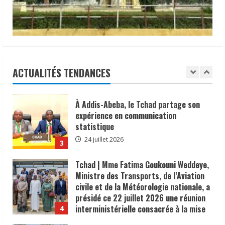
𝐜𝐡𝐨𝐥é𝐫𝐚
Abdelmahmoud
Adam
1
6 août 2026
Yaya,
a
effectué
𝗜𝗻𝗱𝘂𝘀𝘁𝗿𝗶𝗲 | l𝐞 𝐠𝐨𝐮𝐯𝐞𝐫𝐧𝐞𝐦𝐞𝐧𝐭 𝐜𝐥𝐚𝐫𝐢𝐟𝐢𝐞
une
𝐬𝐚 𝐬𝐭𝐫𝐚𝐭é𝐠𝐢𝐞 𝐝𝐞 𝐜𝐨𝐧𝐭𝐫ô𝐥𝐞 𝐝𝐞𝐬 𝐩𝐫𝐨𝐝𝐮𝐢𝐭𝐬
visite
ce
𝐚𝐥𝐢𝐦𝐞𝐧𝐭𝐚𝐢𝐫𝐞𝐬 𝐞𝐭 𝐫é𝐚𝐟𝐟𝐢𝐫𝐦𝐞 𝐬𝐚 𝐩𝐫𝐢𝐨𝐫𝐢𝐭é à 𝐥𝐚
22
mars
𝐩𝐫𝐨𝐭𝐞𝐜𝐭𝐢𝐨𝐧 𝐝𝐞𝐬 𝐜𝐨𝐧𝐬𝐨𝐦𝐦𝐚𝐭𝐞𝐮𝐫𝐬.
ACTUALITÉS TENDANCES
2025
2
sur
24 juillet 2026
le
site
du
À Addis-Abeba, le Tchad partage son
projet
expérience en communication
Bitéha-
II,
statistique
situé
à
24 juillet 2026
37
3
km
au
Tchad | Mme Fatima Goukouni Weddeye,
sud
d’Abéché
Ministre des Transports, de l’Aviation
civile et de la Météorologie nationale, a
présidé ce 22 juillet 2026 une réunion
interministérielle consacrée à la mise
4
en œuvre de la décision du président de