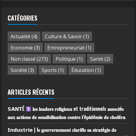
CATÉGORIES
Actualité
(4)
Culture & Savoir
(1)
Economie
(3)
Entrepreneuriat
(1)
Non classé
(273)
Politique
(1)
Santé
(2)
Société
(3)
Sports
(1)
Éducation
(1)
ARTICLES RÉCENTS
𝗦𝗔𝗡𝗧É
𝐥𝐞𝐬 𝐥𝐞𝐚𝐝𝐞𝐫𝐬 𝐫𝐞𝐥𝐢𝐠𝐢𝐞𝐮𝐱 et traditionnels 𝐚𝐬𝐬𝐨𝐜𝐢é𝐬
𝐚𝐮𝐱 𝐚𝐜𝐭𝐢𝐨𝐧𝐬 𝐝𝐞 𝐬𝐞𝐧𝐬𝐢𝐛𝐢𝐥𝐢𝐬𝐚𝐭𝐢𝐨𝐧 𝐜𝐨𝐧𝐭𝐫𝐞 𝐥’é𝐩𝐢𝐝é𝐦𝐢𝐞 𝐝𝐞 𝐜𝐡𝐨𝐥é𝐫𝐚
𝗜𝗻𝗱𝘂𝘀𝘁𝗿𝗶𝗲 | l𝐞 𝐠𝐨𝐮𝐯𝐞𝐫𝐧𝐞𝐦𝐞𝐧𝐭 𝐜𝐥𝐚𝐫𝐢𝐟𝐢𝐞 𝐬𝐚 𝐬𝐭𝐫𝐚𝐭é𝐠𝐢𝐞 𝐝𝐞