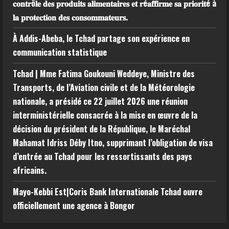
𝐜𝐨𝐧𝐭𝐫ô𝐥𝐞 𝐝𝐞𝐬 𝐩𝐫𝐨𝐝𝐮𝐢𝐭𝐬 𝐚𝐥𝐢𝐦𝐞𝐧𝐭𝐚𝐢𝐫𝐞𝐬 𝐞𝐭 𝐫é𝐚𝐟𝐟𝐢𝐫𝐦𝐞 𝐬𝐚 𝐩𝐫𝐢𝐨𝐫𝐢𝐭é à
𝐥𝐚 𝐩𝐫𝐨𝐭𝐞𝐜𝐭𝐢𝐨𝐧 𝐝𝐞𝐬 𝐜𝐨𝐧𝐬𝐨𝐦𝐦𝐚𝐭𝐞𝐮𝐫𝐬.
À Addis-Abeba, le Tchad partage son expérience en
communication statistique
Tchad | Mme Fatima Goukouni Weddeye, Ministre des
Transports, de l’Aviation civile et de la Météorologie
nationale, a présidé ce 22 juillet 2026 une réunion
interministérielle consacrée à la mise en œuvre de la
décision du président de la République, le Maréchal
Mahamat Idriss Déby Itno, supprimant l’obligation de visa
d’entrée au Tchad pour les ressortissants des pays
africains.
Mayo-Kebbi Est|Coris Bank Internationale Tchad ouvre
officiellement une agence à Bongor