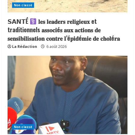
Non classé
𝗦𝗔𝗡𝗧É
𝐥𝐞𝐬 𝐥𝐞𝐚𝐝𝐞𝐫𝐬 𝐫𝐞𝐥𝐢𝐠𝐢𝐞𝐮𝐱 et
traditionnels 𝐚𝐬𝐬𝐨𝐜𝐢é𝐬 𝐚𝐮𝐱 𝐚𝐜𝐭𝐢𝐨𝐧𝐬 𝐝𝐞
𝐬𝐞𝐧𝐬𝐢𝐛𝐢𝐥𝐢𝐬𝐚𝐭𝐢𝐨𝐧 𝐜𝐨𝐧𝐭𝐫𝐞 𝐥’é𝐩𝐢𝐝é𝐦𝐢𝐞 𝐝𝐞 𝐜𝐡𝐨𝐥é𝐫𝐚
La Rédaction
6 août 2026
Non classé