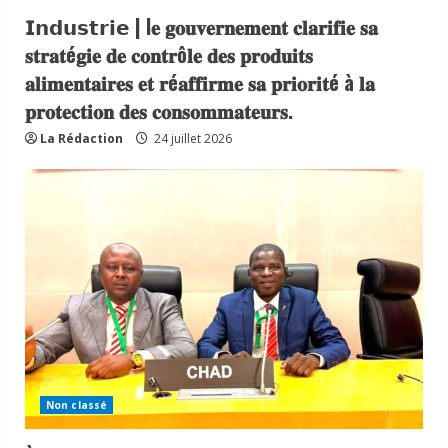
𝗜𝗻𝗱𝘂𝘀𝘁𝗿𝗶𝗲 | l𝐞 𝐠𝐨𝐮𝐯𝐞𝐫𝐧𝐞𝐦𝐞𝐧𝐭 𝐜𝐥𝐚𝐫𝐢𝐟𝐢𝐞 𝐬𝐚
𝐬𝐭𝐫𝐚𝐭é𝐠𝐢𝐞 𝐝𝐞 𝐜𝐨𝐧𝐭𝐫ô𝐥𝐞 𝐝𝐞𝐬 𝐩𝐫𝐨𝐝𝐮𝐢𝐭𝐬
𝐚𝐥𝐢𝐦𝐞𝐧𝐭𝐚𝐢𝐫𝐞𝐬 𝐞𝐭 𝐫é𝐚𝐟𝐟𝐢𝐫𝐦𝐞 𝐬𝐚 𝐩𝐫𝐢𝐨𝐫𝐢𝐭é à 𝐥𝐚
𝐩𝐫𝐨𝐭𝐞𝐜𝐭𝐢𝐨𝐧 𝐝𝐞𝐬 𝐜𝐨𝐧𝐬𝐨𝐦𝐦𝐚𝐭𝐞𝐮𝐫𝐬.
La Rédaction
24 juillet 2026
Non classé