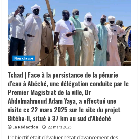
Non classé
Tchad | Face à la persistance de la pénurie
d’eau à Abéché, une délégation conduite par le
Premier Magistrat de la ville, Dr
𝗜𝗻𝗱𝘂𝘀𝘁𝗿𝗶𝗲 | l𝐞 𝐠𝐨𝐮𝐯𝐞𝐫𝐧𝐞𝐦𝐞𝐧𝐭 𝐜𝐥𝐚𝐫𝐢𝐟𝐢𝐞
Abdelmahmoud Adam Yaya, a effectué une
𝐬𝐚 𝐬𝐭𝐫𝐚𝐭é𝐠𝐢𝐞 𝐝𝐞 𝐜𝐨𝐧𝐭𝐫ô𝐥𝐞 𝐝𝐞𝐬 𝐩𝐫𝐨𝐝𝐮𝐢𝐭𝐬
visite ce 22 mars 2025 sur le site du projet
𝐚𝐥𝐢𝐦𝐞𝐧𝐭𝐚𝐢𝐫𝐞𝐬 𝐞𝐭 𝐫é𝐚𝐟𝐟𝐢𝐫𝐦𝐞 𝐬𝐚 𝐩𝐫𝐢𝐨𝐫𝐢𝐭é à 𝐥𝐚
Bitéha-II, situé à 37 km au sud d’Abéché
𝐩𝐫𝐨𝐭𝐞𝐜𝐭𝐢𝐨𝐧 𝐝𝐞𝐬 𝐜𝐨𝐧𝐬𝐨𝐦𝐦𝐚𝐭𝐞𝐮𝐫𝐬.
2
24 juillet 2026
La Rédaction
22 mars 2025
L’objectif était d’évaluer l’état d’avancement des