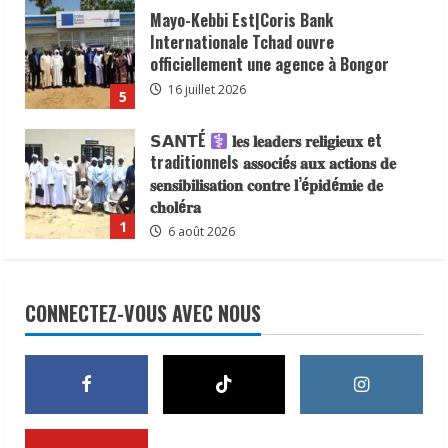
la République, le Maréchal Mahamat
Mayo-Kebbi Est|Coris Bank
Idriss Déby Itno, supprimant l’obligation
Internationale Tchad ouvre
de visa d’entrée au Tchad pour les
officiellement une agence à Bongor
ressortissants des pays africains.
16 juillet 2026
5
22 juillet 2026
𝗦𝗔𝗡𝗧É
𝐥𝐞𝐬 𝐥𝐞𝐚𝐝𝐞𝐫𝐬 𝐫𝐞𝐥𝐢𝐠𝐢𝐞𝐮𝐱 et
traditionnels 𝐚𝐬𝐬𝐨𝐜𝐢é𝐬 𝐚𝐮𝐱 𝐚𝐜𝐭𝐢𝐨𝐧𝐬 𝐝𝐞
𝐬𝐞𝐧𝐬𝐢𝐛𝐢𝐥𝐢𝐬𝐚𝐭𝐢𝐨𝐧 𝐜𝐨𝐧𝐭𝐫𝐞 𝐥’é𝐩𝐢𝐝é𝐦𝐢𝐞 𝐝𝐞
𝐜𝐡𝐨𝐥é𝐫𝐚
1
6 août 2026
𝗜𝗻𝗱𝘂𝘀𝘁𝗿𝗶𝗲 | l𝐞 𝐠𝐨𝐮𝐯𝐞𝐫𝐧𝐞𝐦𝐞𝐧𝐭 𝐜𝐥𝐚𝐫𝐢𝐟𝐢𝐞
𝐬𝐚 𝐬𝐭𝐫𝐚𝐭é𝐠𝐢𝐞 𝐝𝐞 𝐜𝐨𝐧𝐭𝐫ô𝐥𝐞 𝐝𝐞𝐬 𝐩𝐫𝐨𝐝𝐮𝐢𝐭𝐬
CONNECTEZ-VOUS AVEC NOUS
𝐚𝐥𝐢𝐦𝐞𝐧𝐭𝐚𝐢𝐫𝐞𝐬 𝐞𝐭 𝐫é𝐚𝐟𝐟𝐢𝐫𝐦𝐞 𝐬𝐚 𝐩𝐫𝐢𝐨𝐫𝐢𝐭é à 𝐥𝐚
𝐩𝐫𝐨𝐭𝐞𝐜𝐭𝐢𝐨𝐧 𝐝𝐞𝐬 𝐜𝐨𝐧𝐬𝐨𝐦𝐦𝐚𝐭𝐞𝐮𝐫𝐬.
2
24 juillet 2026
À Addis-Abeba, le Tchad partage son
expérience en communication