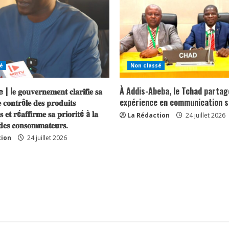
é
Non classé
| l𝐞 𝐠𝐨𝐮𝐯𝐞𝐫𝐧𝐞𝐦𝐞𝐧𝐭 𝐜𝐥𝐚𝐫𝐢𝐟𝐢𝐞 𝐬𝐚
À Addis-Abeba, le Tchad partag
 𝐜𝐨𝐧𝐭𝐫ô𝐥𝐞 𝐝𝐞𝐬 𝐩𝐫𝐨𝐝𝐮𝐢𝐭𝐬
expérience en communication s
𝐬 𝐞𝐭 𝐫é𝐚𝐟𝐟𝐢𝐫𝐦𝐞 𝐬𝐚 𝐩𝐫𝐢𝐨𝐫𝐢𝐭é à 𝐥𝐚
La Rédaction
24 juillet 2026
 𝐝𝐞𝐬 𝐜𝐨𝐧𝐬𝐨𝐦𝐦𝐚𝐭𝐞𝐮𝐫𝐬.
tion
24 juillet 2026