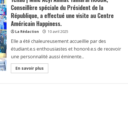
Conseillère spéciale du Président de la
République, a effectué une visite au Centre
Américain Happiness.
La Rédaction
10 avril 2025
Elle a été chaleureusement accueillie par des
étudiant.e.s enthousiastes et honoré.e.s de recevoir
une personnalité aussi éminente...
Read
En savoir plus
more
about
Tchad
|
Mme
Acyl
Ahmat
Tamaral
HOUDA,
Conseillère
spéciale
du
Président
de
la