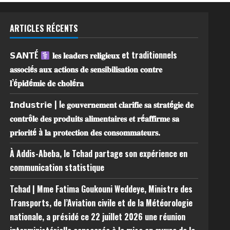
ARTICLES RÉCENTS
𝗦𝗔𝗡𝗧É
𝐥𝐞𝐬 𝐥𝐞𝐚𝐝𝐞𝐫𝐬 𝐫𝐞𝐥𝐢𝐠𝐢𝐞𝐮𝐱 et traditionnels
𝐚𝐬𝐬𝐨𝐜𝐢é𝐬 𝐚𝐮𝐱 𝐚𝐜𝐭𝐢𝐨𝐧𝐬 𝐝𝐞 𝐬𝐞𝐧𝐬𝐢𝐛𝐢𝐥𝐢𝐬𝐚𝐭𝐢𝐨𝐧 𝐜𝐨𝐧𝐭𝐫𝐞
𝐥’é𝐩𝐢𝐝é𝐦𝐢𝐞 𝐝𝐞 𝐜𝐡𝐨𝐥é𝐫𝐚
𝗜𝗻𝗱𝘂𝘀𝘁𝗿𝗶𝗲 | l𝐞 𝐠𝐨𝐮𝐯𝐞𝐫𝐧𝐞𝐦𝐞𝐧𝐭 𝐜𝐥𝐚𝐫𝐢𝐟𝐢𝐞 𝐬𝐚 𝐬𝐭𝐫𝐚𝐭é𝐠𝐢𝐞 𝐝𝐞
𝐜𝐨𝐧𝐭𝐫ô𝐥𝐞 𝐝𝐞𝐬 𝐩𝐫𝐨𝐝𝐮𝐢𝐭𝐬 𝐚𝐥𝐢𝐦𝐞𝐧𝐭𝐚𝐢𝐫𝐞𝐬 𝐞𝐭 𝐫é𝐚𝐟𝐟𝐢𝐫𝐦𝐞 𝐬𝐚
𝐩𝐫𝐢𝐨𝐫𝐢𝐭é à 𝐥𝐚 𝐩𝐫𝐨𝐭𝐞𝐜𝐭𝐢𝐨𝐧 𝐝𝐞𝐬 𝐜𝐨𝐧𝐬𝐨𝐦𝐦𝐚𝐭𝐞𝐮𝐫𝐬.
À Addis-Abeba, le Tchad partage son expérience en
communication statistique
Tchad | Mme Fatima Goukouni Weddeye, Ministre des
Transports, de l’Aviation civile et de la Météorologie
nationale, a présidé ce 22 juillet 2026 une réunion