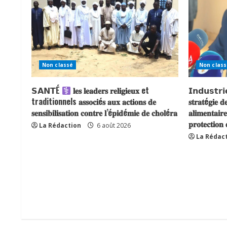
Non classé
Non class
𝗦𝗔𝗡𝗧É
𝐥𝐞𝐬 𝐥𝐞𝐚𝐝𝐞𝐫𝐬 𝐫𝐞𝐥𝐢𝐠𝐢𝐞𝐮𝐱 et
𝗜𝗻𝗱𝘂𝘀𝘁𝗿𝗶𝗲 
traditionnels 𝐚𝐬𝐬𝐨𝐜𝐢é𝐬 𝐚𝐮𝐱 𝐚𝐜𝐭𝐢𝐨𝐧𝐬 𝐝𝐞
𝐬𝐭𝐫𝐚𝐭é𝐠𝐢𝐞 𝐝
𝐬𝐞𝐧𝐬𝐢𝐛𝐢𝐥𝐢𝐬𝐚𝐭𝐢𝐨𝐧 𝐜𝐨𝐧𝐭𝐫𝐞 𝐥’é𝐩𝐢𝐝é𝐦𝐢𝐞 𝐝𝐞 𝐜𝐡𝐨𝐥é𝐫𝐚
𝐚𝐥𝐢𝐦𝐞𝐧𝐭𝐚𝐢𝐫
𝐩𝐫𝐨𝐭𝐞𝐜𝐭𝐢𝐨𝐧
La Rédaction
6 août 2026
La Rédac