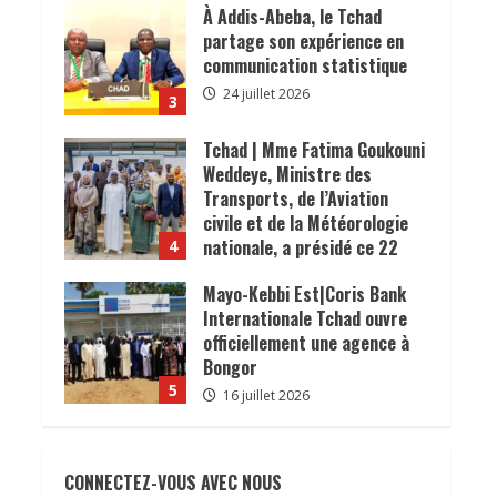
𝐜𝐨𝐧𝐬𝐨𝐦𝐦𝐚𝐭𝐞𝐮𝐫𝐬.
À Addis-Abeba, le Tchad
24 juillet 2026
partage son expérience en
communication statistique
24 juillet 2026
3
Tchad | Mme Fatima Goukouni
Weddeye, Ministre des
Transports, de l’Aviation
civile et de la Météorologie
nationale, a présidé ce 22
4
juillet 2026 une réunion
Mayo-Kebbi Est|Coris Bank
interministérielle consacrée
Internationale Tchad ouvre
à la mise en œuvre de la
officiellement une agence à
décision du président de la
Bongor
République, le Maréchal
5
Mahamat Idriss Déby Itno,
16 juillet 2026
supprimant l’obligation de
𝗦𝗔𝗡𝗧É
𝐥𝐞𝐬 𝐥𝐞𝐚𝐝𝐞𝐫𝐬
visa d’entrée au Tchad pour
𝐫𝐞𝐥𝐢𝐠𝐢𝐞𝐮𝐱 et traditionnels
les ressortissants des pays
CONNECTEZ-VOUS AVEC NOUS
𝐚𝐬𝐬𝐨𝐜𝐢é𝐬 𝐚𝐮𝐱 𝐚𝐜𝐭𝐢𝐨𝐧𝐬 𝐝𝐞
africains.