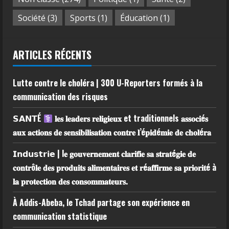
Société
(3)
Sports
(1)
Éducation
(1)
ARTICLES RÉCENTS
Lutte contre le choléra | 300 U-Reporters formés à la
communication des risques
𝗦𝗔𝗡𝗧É
𝐥𝐞𝐬 𝐥𝐞𝐚𝐝𝐞𝐫𝐬 𝐫𝐞𝐥𝐢𝐠𝐢𝐞𝐮𝐱 et traditionnels 𝐚𝐬𝐬𝐨𝐜𝐢é𝐬
𝐚𝐮𝐱 𝐚𝐜𝐭𝐢𝐨𝐧𝐬 𝐝𝐞 𝐬𝐞𝐧𝐬𝐢𝐛𝐢𝐥𝐢𝐬𝐚𝐭𝐢𝐨𝐧 𝐜𝐨𝐧𝐭𝐫𝐞 𝐥’é𝐩𝐢𝐝é𝐦𝐢𝐞 𝐝𝐞 𝐜𝐡𝐨𝐥é𝐫𝐚
𝗜𝗻𝗱𝘂𝘀𝘁𝗿𝗶𝗲 | l𝐞 𝐠𝐨𝐮𝐯𝐞𝐫𝐧𝐞𝐦𝐞𝐧𝐭 𝐜𝐥𝐚𝐫𝐢𝐟𝐢𝐞 𝐬𝐚 𝐬𝐭𝐫𝐚𝐭é𝐠𝐢𝐞 𝐝𝐞
𝐜𝐨𝐧𝐭𝐫ô𝐥𝐞 𝐝𝐞𝐬 𝐩𝐫𝐨𝐝𝐮𝐢𝐭𝐬 𝐚𝐥𝐢𝐦𝐞𝐧𝐭𝐚𝐢𝐫𝐞𝐬 𝐞𝐭 𝐫é𝐚𝐟𝐟𝐢𝐫𝐦𝐞 𝐬𝐚 𝐩𝐫𝐢𝐨𝐫𝐢𝐭é à
𝐥𝐚 𝐩𝐫𝐨𝐭𝐞𝐜𝐭𝐢𝐨𝐧 𝐝𝐞𝐬 𝐜𝐨𝐧𝐬𝐨𝐦𝐦𝐚𝐭𝐞𝐮𝐫𝐬.
À Addis-Abeba, le Tchad partage son expérience en
communication statistique