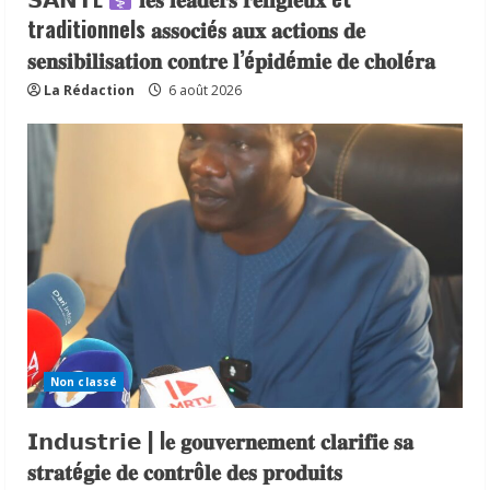
traditionnels 𝐚𝐬𝐬𝐨𝐜𝐢é𝐬 𝐚𝐮𝐱 𝐚𝐜𝐭𝐢𝐨𝐧𝐬 𝐝𝐞
𝐬𝐞𝐧𝐬𝐢𝐛𝐢𝐥𝐢𝐬𝐚𝐭𝐢𝐨𝐧 𝐜𝐨𝐧𝐭𝐫𝐞 𝐥’é𝐩𝐢𝐝é𝐦𝐢𝐞 𝐝𝐞 𝐜𝐡𝐨𝐥é𝐫𝐚
La Rédaction
6 août 2026
Non classé
𝗜𝗻𝗱𝘂𝘀𝘁𝗿𝗶𝗲 | l𝐞 𝐠𝐨𝐮𝐯𝐞𝐫𝐧𝐞𝐦𝐞𝐧𝐭 𝐜𝐥𝐚𝐫𝐢𝐟𝐢𝐞 𝐬𝐚
𝐬𝐭𝐫𝐚𝐭é𝐠𝐢𝐞 𝐝𝐞 𝐜𝐨𝐧𝐭𝐫ô𝐥𝐞 𝐝𝐞𝐬 𝐩𝐫𝐨𝐝𝐮𝐢𝐭𝐬