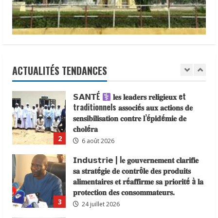
présidé ce 22 juillet 2026 une réunion
jeudi
15
interministérielle consacrée à la mise
5
mai
en œuvre de la décision du président de
2025
une
la République, le Maréchal Mahamat
opération
Lutte contre le choléra | 300 U-
de
Idriss Déby Itno, supprimant l’obligation
Reporters formés à la communication
sensibilisation
de visa d’entrée au Tchad pour les
dans
des risques
les
ressortissants des pays africains.
ACTUALITÉS TENDANCES
principales
8 août 2026
1
gares
22 juillet 2026
routières
de
𝗦𝗔𝗡𝗧É
𝐥𝐞𝐬 𝐥𝐞𝐚𝐝𝐞𝐫𝐬 𝐫𝐞𝐥𝐢𝐠𝐢𝐞𝐮𝐱 et
N’Djamena.
traditionnels 𝐚𝐬𝐬𝐨𝐜𝐢é𝐬 𝐚𝐮𝐱 𝐚𝐜𝐭𝐢𝐨𝐧𝐬 𝐝𝐞
𝐬𝐞𝐧𝐬𝐢𝐛𝐢𝐥𝐢𝐬𝐚𝐭𝐢𝐨𝐧 𝐜𝐨𝐧𝐭𝐫𝐞 𝐥’é𝐩𝐢𝐝é𝐦𝐢𝐞 𝐝𝐞
𝐜𝐡𝐨𝐥é𝐫𝐚
2
6 août 2026
𝗜𝗻𝗱𝘂𝘀𝘁𝗿𝗶𝗲 | l𝐞 𝐠𝐨𝐮𝐯𝐞𝐫𝐧𝐞𝐦𝐞𝐧𝐭 𝐜𝐥𝐚𝐫𝐢𝐟𝐢𝐞
𝐬𝐚 𝐬𝐭𝐫𝐚𝐭é𝐠𝐢𝐞 𝐝𝐞 𝐜𝐨𝐧𝐭𝐫ô𝐥𝐞 𝐝𝐞𝐬 𝐩𝐫𝐨𝐝𝐮𝐢𝐭𝐬
𝐚𝐥𝐢𝐦𝐞𝐧𝐭𝐚𝐢𝐫𝐞𝐬 𝐞𝐭 𝐫é𝐚𝐟𝐟𝐢𝐫𝐦𝐞 𝐬𝐚 𝐩𝐫𝐢𝐨𝐫𝐢𝐭é à 𝐥𝐚
𝐩𝐫𝐨𝐭𝐞𝐜𝐭𝐢𝐨𝐧 𝐝𝐞𝐬 𝐜𝐨𝐧𝐬𝐨𝐦𝐦𝐚𝐭𝐞𝐮𝐫𝐬.
3
24 juillet 2026