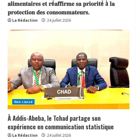
𝐚𝐥𝐢𝐦𝐞𝐧𝐭𝐚𝐢𝐫𝐞𝐬 𝐞𝐭 𝐫é𝐚𝐟𝐟𝐢𝐫𝐦𝐞 𝐬𝐚 𝐩𝐫𝐢𝐨𝐫𝐢𝐭é à 𝐥𝐚
𝐩𝐫𝐨𝐭𝐞𝐜𝐭𝐢𝐨𝐧 𝐝𝐞𝐬 𝐜𝐨𝐧𝐬𝐨𝐦𝐦𝐚𝐭𝐞𝐮𝐫𝐬.
La Rédaction
24 juillet 2026
Non classé
À Addis-Abeba, le Tchad partage son
expérience en communication statistique
La Rédaction
24 juillet 2026