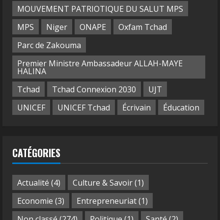
MOUVEMENT PATRIOTIQUE DU SALUT MPS
MPS
Niger
ONAPE
Oxfam Tchad
Parc de Zakouma
Premier Ministre Ambassadeur ALLAH-MAYE
HALINA
Tchad
Tchad Connexion 2030
UJT
UNICEF
UNICEF Tchad
Écrivain
Éducation
CATÉGORIES
Actualité
(4)
Culture & Savoir
(1)
Economie
(3)
Entrepreneuriat
(1)
Non classé
(274)
Politique
(1)
Santé
(2)