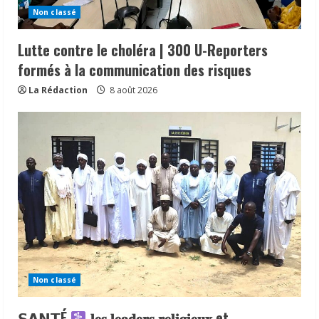
Non classé
Lutte contre le choléra | 300 U-Reporters
formés à la communication des risques
La Rédaction
8 août 2026
Non classé
𝗦𝗔𝗡𝗧É
𝐥𝐞𝐬 𝐥𝐞𝐚𝐝𝐞𝐫𝐬 𝐫𝐞𝐥𝐢𝐠𝐢𝐞𝐮𝐱 et