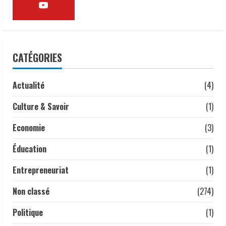
𝐜𝐡𝐨𝐥é𝐫𝐚
2
6 août 2026
𝗜𝗻𝗱𝘂𝘀𝘁𝗿𝗶𝗲 | l𝐞 𝐠𝐨𝐮𝐯𝐞𝐫𝐧𝐞𝐦𝐞𝐧𝐭 𝐜𝐥𝐚𝐫𝐢𝐟𝐢𝐞
𝐬𝐚 𝐬𝐭𝐫𝐚𝐭é𝐠𝐢𝐞 𝐝𝐞 𝐜𝐨𝐧𝐭𝐫ô𝐥𝐞 𝐝𝐞𝐬 𝐩𝐫𝐨𝐝𝐮𝐢𝐭𝐬
CATÉGORIES
𝐚𝐥𝐢𝐦𝐞𝐧𝐭𝐚𝐢𝐫𝐞𝐬 𝐞𝐭 𝐫é𝐚𝐟𝐟𝐢𝐫𝐦𝐞 𝐬𝐚 𝐩𝐫𝐢𝐨𝐫𝐢𝐭é à 𝐥𝐚
𝐩𝐫𝐨𝐭𝐞𝐜𝐭𝐢𝐨𝐧 𝐝𝐞𝐬 𝐜𝐨𝐧𝐬𝐨𝐦𝐦𝐚𝐭𝐞𝐮𝐫𝐬.
Actualité
(4)
3
24 juillet 2026
Culture & Savoir
(1)
À Addis-Abeba, le Tchad partage son
expérience en communication
Economie
(3)
statistique
24 juillet 2026
Éducation
(1)
4
Entrepreneuriat
(1)
Tchad | Mme Fatima Goukouni Weddeye,
Ministre des Transports, de l’Aviation
Non classé
(274)
civile et de la Météorologie nationale, a
présidé ce 22 juillet 2026 une réunion
Politique
(1)
interministérielle consacrée à la mise
5