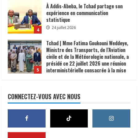
À Addis-Abeba, le Tchad partage son
expérience en communication
statistique
24 juillet 2026
4
Tchad | Mme Fatima Goukouni Weddeye,
Ministre des Transports, de l’Aviation
civile et de la Météorologie nationale, a
présidé ce 22 juillet 2026 une réunion
interministérielle consacrée à la mise
5
en œuvre de la décision du président de
la République, le Maréchal Mahamat
Lutte contre le choléra | 300 U-
Idriss Déby Itno, supprimant l’obligation
Reporters formés à la communication
CONNECTEZ-VOUS AVEC NOUS
de visa d’entrée au Tchad pour les
des risques
ressortissants des pays africains.
8 août 2026
1
22 juillet 2026
𝗦𝗔𝗡𝗧É
𝐥𝐞𝐬 𝐥𝐞𝐚𝐝𝐞𝐫𝐬 𝐫𝐞𝐥𝐢𝐠𝐢𝐞𝐮𝐱 et
traditionnels 𝐚𝐬𝐬𝐨𝐜𝐢é𝐬 𝐚𝐮𝐱 𝐚𝐜𝐭𝐢𝐨𝐧𝐬 𝐝𝐞
𝐬𝐞𝐧𝐬𝐢𝐛𝐢𝐥𝐢𝐬𝐚𝐭𝐢𝐨𝐧 𝐜𝐨𝐧𝐭𝐫𝐞 𝐥’é𝐩𝐢𝐝é𝐦𝐢𝐞 𝐝𝐞