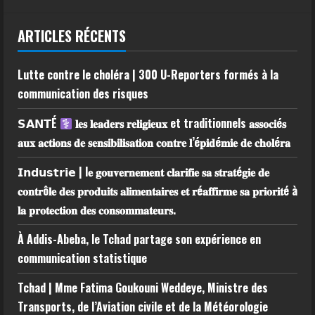
ARTICLES RÉCENTS
Lutte contre le choléra | 300 U-Reporters formés à la
communication des risques
𝗦𝗔𝗡𝗧É
𝐥𝐞𝐬 𝐥𝐞𝐚𝐝𝐞𝐫𝐬 𝐫𝐞𝐥𝐢𝐠𝐢𝐞𝐮𝐱 et traditionnels 𝐚𝐬𝐬𝐨𝐜𝐢é𝐬
𝐚𝐮𝐱 𝐚𝐜𝐭𝐢𝐨𝐧𝐬 𝐝𝐞 𝐬𝐞𝐧𝐬𝐢𝐛𝐢𝐥𝐢𝐬𝐚𝐭𝐢𝐨𝐧 𝐜𝐨𝐧𝐭𝐫𝐞 𝐥’é𝐩𝐢𝐝é𝐦𝐢𝐞 𝐝𝐞 𝐜𝐡𝐨𝐥é𝐫𝐚
𝗜𝗻𝗱𝘂𝘀𝘁𝗿𝗶𝗲 | l𝐞 𝐠𝐨𝐮𝐯𝐞𝐫𝐧𝐞𝐦𝐞𝐧𝐭 𝐜𝐥𝐚𝐫𝐢𝐟𝐢𝐞 𝐬𝐚 𝐬𝐭𝐫𝐚𝐭é𝐠𝐢𝐞 𝐝𝐞
𝐜𝐨𝐧𝐭𝐫ô𝐥𝐞 𝐝𝐞𝐬 𝐩𝐫𝐨𝐝𝐮𝐢𝐭𝐬 𝐚𝐥𝐢𝐦𝐞𝐧𝐭𝐚𝐢𝐫𝐞𝐬 𝐞𝐭 𝐫é𝐚𝐟𝐟𝐢𝐫𝐦𝐞 𝐬𝐚 𝐩𝐫𝐢𝐨𝐫𝐢𝐭é à
𝐥𝐚 𝐩𝐫𝐨𝐭𝐞𝐜𝐭𝐢𝐨𝐧 𝐝𝐞𝐬 𝐜𝐨𝐧𝐬𝐨𝐦𝐦𝐚𝐭𝐞𝐮𝐫𝐬.
À Addis-Abeba, le Tchad partage son expérience en
communication statistique
Tchad | Mme Fatima Goukouni Weddeye, Ministre des
Transports, de l’Aviation civile et de la Météorologie