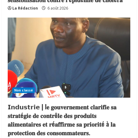
La Rédaction
6 août 2026
Non classé
𝗜𝗻𝗱𝘂𝘀𝘁𝗿𝗶𝗲 | l𝐞 𝐠𝐨𝐮𝐯𝐞𝐫𝐧𝐞𝐦𝐞𝐧𝐭 𝐜𝐥𝐚𝐫𝐢𝐟𝐢𝐞 𝐬𝐚
𝐬𝐭𝐫𝐚𝐭é𝐠𝐢𝐞 𝐝𝐞 𝐜𝐨𝐧𝐭𝐫ô𝐥𝐞 𝐝𝐞𝐬 𝐩𝐫𝐨𝐝𝐮𝐢𝐭𝐬
𝐚𝐥𝐢𝐦𝐞𝐧𝐭𝐚𝐢𝐫𝐞𝐬 𝐞𝐭 𝐫é𝐚𝐟𝐟𝐢𝐫𝐦𝐞 𝐬𝐚 𝐩𝐫𝐢𝐨𝐫𝐢𝐭é à 𝐥𝐚
𝐩𝐫𝐨𝐭𝐞𝐜𝐭𝐢𝐨𝐧 𝐝𝐞𝐬 𝐜𝐨𝐧𝐬𝐨𝐦𝐦𝐚𝐭𝐞𝐮𝐫𝐬.