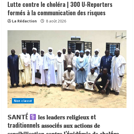
Lutte contre le choléra | 300 U-Reporters
formés à la communication des risques
La Rédaction
8 août 2026
Non classé
𝗦𝗔𝗡𝗧É
𝐥𝐞𝐬 𝐥𝐞𝐚𝐝𝐞𝐫𝐬 𝐫𝐞𝐥𝐢𝐠𝐢𝐞𝐮𝐱 et
traditionnels 𝐚𝐬𝐬𝐨𝐜𝐢é𝐬 𝐚𝐮𝐱 𝐚𝐜𝐭𝐢𝐨𝐧𝐬 𝐝𝐞
𝐬𝐞𝐧𝐬𝐢𝐛𝐢𝐥𝐢𝐬𝐚𝐭𝐢𝐨𝐧 𝐜𝐨𝐧𝐭𝐫𝐞 𝐥’é𝐩𝐢𝐝é𝐦𝐢𝐞 𝐝𝐞 𝐜𝐡𝐨𝐥é𝐫𝐚