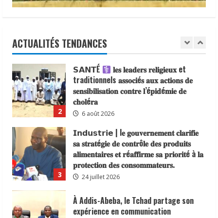
la République, le Maréchal Mahamat
Lutte contre le choléra | 300 U-
Idriss Déby Itno, supprimant l’obligation
Reporters formés à la communication
de visa d’entrée au Tchad pour les
des risques
ressortissants des pays africains.
ACTUALITÉS TENDANCES
8 août 2026
1
22 juillet 2026
𝗦𝗔𝗡𝗧É
𝐥𝐞𝐬 𝐥𝐞𝐚𝐝𝐞𝐫𝐬 𝐫𝐞𝐥𝐢𝐠𝐢𝐞𝐮𝐱 et
traditionnels 𝐚𝐬𝐬𝐨𝐜𝐢é𝐬 𝐚𝐮𝐱 𝐚𝐜𝐭𝐢𝐨𝐧𝐬 𝐝𝐞
𝐬𝐞𝐧𝐬𝐢𝐛𝐢𝐥𝐢𝐬𝐚𝐭𝐢𝐨𝐧 𝐜𝐨𝐧𝐭𝐫𝐞 𝐥’é𝐩𝐢𝐝é𝐦𝐢𝐞 𝐝𝐞
𝐜𝐡𝐨𝐥é𝐫𝐚
2
6 août 2026
𝗜𝗻𝗱𝘂𝘀𝘁𝗿𝗶𝗲 | l𝐞 𝐠𝐨𝐮𝐯𝐞𝐫𝐧𝐞𝐦𝐞𝐧𝐭 𝐜𝐥𝐚𝐫𝐢𝐟𝐢𝐞
𝐬𝐚 𝐬𝐭𝐫𝐚𝐭é𝐠𝐢𝐞 𝐝𝐞 𝐜𝐨𝐧𝐭𝐫ô𝐥𝐞 𝐝𝐞𝐬 𝐩𝐫𝐨𝐝𝐮𝐢𝐭𝐬
𝐚𝐥𝐢𝐦𝐞𝐧𝐭𝐚𝐢𝐫𝐞𝐬 𝐞𝐭 𝐫é𝐚𝐟𝐟𝐢𝐫𝐦𝐞 𝐬𝐚 𝐩𝐫𝐢𝐨𝐫𝐢𝐭é à 𝐥𝐚
𝐩𝐫𝐨𝐭𝐞𝐜𝐭𝐢𝐨𝐧 𝐝𝐞𝐬 𝐜𝐨𝐧𝐬𝐨𝐦𝐦𝐚𝐭𝐞𝐮𝐫𝐬.
3
24 juillet 2026
À Addis-Abeba, le Tchad partage son
expérience en communication