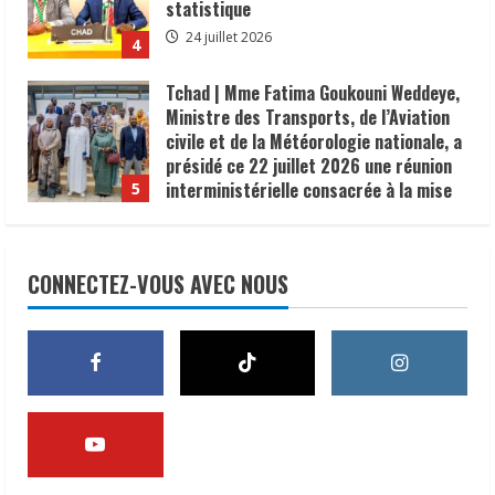
statistique
24 juillet 2026
4
Tchad | Mme Fatima Goukouni Weddeye,
Ministre des Transports, de l’Aviation
civile et de la Météorologie nationale, a
présidé ce 22 juillet 2026 une réunion
interministérielle consacrée à la mise
5
en œuvre de la décision du président de
la République, le Maréchal Mahamat
Lutte contre le choléra | 300 U-
Idriss Déby Itno, supprimant l’obligation
Reporters formés à la communication
CONNECTEZ-VOUS AVEC NOUS
de visa d’entrée au Tchad pour les
des risques
ressortissants des pays africains.
8 août 2026
1
22 juillet 2026
𝗦𝗔𝗡𝗧É
𝐥𝐞𝐬 𝐥𝐞𝐚𝐝𝐞𝐫𝐬 𝐫𝐞𝐥𝐢𝐠𝐢𝐞𝐮𝐱 et
traditionnels 𝐚𝐬𝐬𝐨𝐜𝐢é𝐬 𝐚𝐮𝐱 𝐚𝐜𝐭𝐢𝐨𝐧𝐬 𝐝𝐞
𝐬𝐞𝐧𝐬𝐢𝐛𝐢𝐥𝐢𝐬𝐚𝐭𝐢𝐨𝐧 𝐜𝐨𝐧𝐭𝐫𝐞 𝐥’é𝐩𝐢𝐝é𝐦𝐢𝐞 𝐝𝐞
𝐜𝐡𝐨𝐥é𝐫𝐚
2
6 août 2026