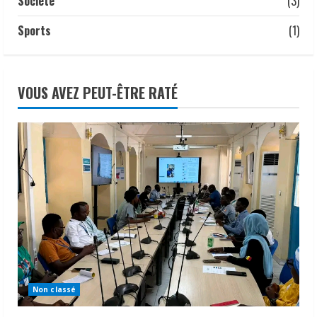
Société
(3)
de visa d’entrée au Tchad pour les
ressortissants des pays africains.
Sports
(1)
22 juillet 2026
VOUS AVEZ PEUT-ÊTRE RATÉ
Non classé