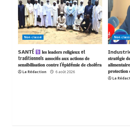
Non classé
Non class
𝗦𝗔𝗡𝗧É
𝐥𝐞𝐬 𝐥𝐞𝐚𝐝𝐞𝐫𝐬 𝐫𝐞𝐥𝐢𝐠𝐢𝐞𝐮𝐱 et
𝗜𝗻𝗱𝘂𝘀𝘁𝗿𝗶𝗲 
traditionnels 𝐚𝐬𝐬𝐨𝐜𝐢é𝐬 𝐚𝐮𝐱 𝐚𝐜𝐭𝐢𝐨𝐧𝐬 𝐝𝐞
𝐬𝐭𝐫𝐚𝐭é𝐠𝐢𝐞 𝐝
𝐬𝐞𝐧𝐬𝐢𝐛𝐢𝐥𝐢𝐬𝐚𝐭𝐢𝐨𝐧 𝐜𝐨𝐧𝐭𝐫𝐞 𝐥’é𝐩𝐢𝐝é𝐦𝐢𝐞 𝐝𝐞 𝐜𝐡𝐨𝐥é𝐫𝐚
𝐚𝐥𝐢𝐦𝐞𝐧𝐭𝐚𝐢𝐫
𝐩𝐫𝐨𝐭𝐞𝐜𝐭𝐢𝐨𝐧
La Rédaction
6 août 2026
La Rédac