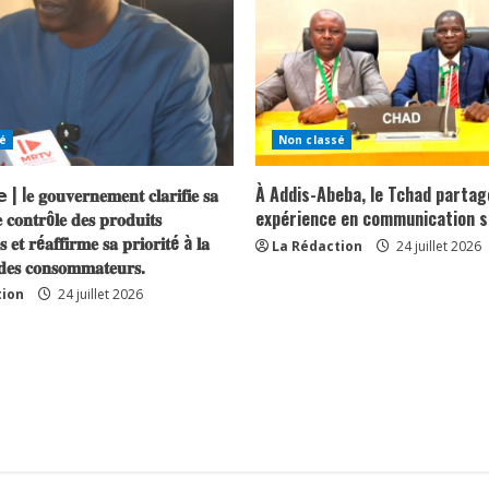
é
Non classé
| l𝐞 𝐠𝐨𝐮𝐯𝐞𝐫𝐧𝐞𝐦𝐞𝐧𝐭 𝐜𝐥𝐚𝐫𝐢𝐟𝐢𝐞 𝐬𝐚
À Addis-Abeba, le Tchad partag
 𝐜𝐨𝐧𝐭𝐫ô𝐥𝐞 𝐝𝐞𝐬 𝐩𝐫𝐨𝐝𝐮𝐢𝐭𝐬
expérience en communication s
𝐬 𝐞𝐭 𝐫é𝐚𝐟𝐟𝐢𝐫𝐦𝐞 𝐬𝐚 𝐩𝐫𝐢𝐨𝐫𝐢𝐭é à 𝐥𝐚
La Rédaction
24 juillet 2026
 𝐝𝐞𝐬 𝐜𝐨𝐧𝐬𝐨𝐦𝐦𝐚𝐭𝐞𝐮𝐫𝐬.
tion
24 juillet 2026