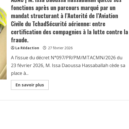
fonctions après un parcours marqué par un
mandat structurant à l’Autorité de l’Aviation
Civile du TchadSécurité aérienne: entre
certification des compagnies à la lutte contre la
fraude.
La Rédaction
27 février 2026
A l’issue du décret N°097/PR/PM/MTACMN/2026 du
23 février 2026, M. Issa Daoussa Hassaballah cède sa
place à...
Read
En savoir plus
more
about
ADAC
|
M.
Issa
Daoussa
Hassaballah
quitte
ses
fonctions