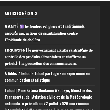
ARTICLES RÉCENTS
𝗦𝗔𝗡𝗧É
𝐥𝐞𝐬 𝐥𝐞𝐚𝐝𝐞𝐫𝐬 𝐫𝐞𝐥𝐢𝐠𝐢𝐞𝐮𝐱 et traditionnels
𝐚𝐬𝐬𝐨𝐜𝐢é𝐬 𝐚𝐮𝐱 𝐚𝐜𝐭𝐢𝐨𝐧𝐬 𝐝𝐞 𝐬𝐞𝐧𝐬𝐢𝐛𝐢𝐥𝐢𝐬𝐚𝐭𝐢𝐨𝐧 𝐜𝐨𝐧𝐭𝐫𝐞
𝐥’é𝐩𝐢𝐝é𝐦𝐢𝐞 𝐝𝐞 𝐜𝐡𝐨𝐥é𝐫𝐚
𝗜𝗻𝗱𝘂𝘀𝘁𝗿𝗶𝗲 | l𝐞 𝐠𝐨𝐮𝐯𝐞𝐫𝐧𝐞𝐦𝐞𝐧𝐭 𝐜𝐥𝐚𝐫𝐢𝐟𝐢𝐞 𝐬𝐚 𝐬𝐭𝐫𝐚𝐭é𝐠𝐢𝐞 𝐝𝐞
𝐜𝐨𝐧𝐭𝐫ô𝐥𝐞 𝐝𝐞𝐬 𝐩𝐫𝐨𝐝𝐮𝐢𝐭𝐬 𝐚𝐥𝐢𝐦𝐞𝐧𝐭𝐚𝐢𝐫𝐞𝐬 𝐞𝐭 𝐫é𝐚𝐟𝐟𝐢𝐫𝐦𝐞 𝐬𝐚
𝐩𝐫𝐢𝐨𝐫𝐢𝐭é à 𝐥𝐚 𝐩𝐫𝐨𝐭𝐞𝐜𝐭𝐢𝐨𝐧 𝐝𝐞𝐬 𝐜𝐨𝐧𝐬𝐨𝐦𝐦𝐚𝐭𝐞𝐮𝐫𝐬.
À Addis-Abeba, le Tchad partage son expérience en
communication statistique
Tchad | Mme Fatima Goukouni Weddeye, Ministre des
Transports, de l’Aviation civile et de la Météorologie
nationale, a présidé ce 22 juillet 2026 une réunion