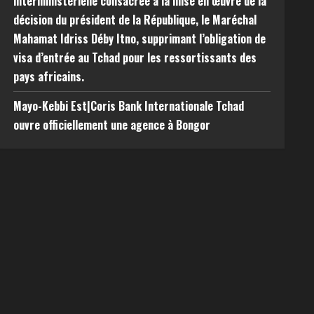
interministérielle consacrée à la mise en œuvre de la
décision du président de la République, le Maréchal
Mahamat Idriss Déby Itno, supprimant l’obligation de
visa d’entrée au Tchad pour les ressortissants des
pays africains.
Mayo-Kebbi Est|Coris Bank Internationale Tchad
ouvre officiellement une agence à Bongor