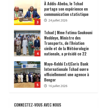
𝐜𝐨𝐧𝐬𝐨𝐦𝐦𝐚𝐭𝐞𝐮𝐫𝐬.
À Addis-Abeba, le Tchad
24 juillet 2026
partage son expérience en
communication statistique
24 juillet 2026
3
Tchad | Mme Fatima Goukouni
Weddeye, Ministre des
Transports, de l’Aviation
civile et de la Météorologie
nationale, a présidé ce 22
4
juillet 2026 une réunion
Mayo-Kebbi Est|Coris Bank
interministérielle consacrée
Internationale Tchad ouvre
à la mise en œuvre de la
officiellement une agence à
décision du président de la
Bongor
République, le Maréchal
5
Mahamat Idriss Déby Itno,
16 juillet 2026
supprimant l’obligation de
𝗦𝗔𝗡𝗧É
𝐥𝐞𝐬 𝐥𝐞𝐚𝐝𝐞𝐫𝐬
visa d’entrée au Tchad pour
𝐫𝐞𝐥𝐢𝐠𝐢𝐞𝐮𝐱 et traditionnels
les ressortissants des pays
CONNECTEZ-VOUS AVEC NOUS
𝐚𝐬𝐬𝐨𝐜𝐢é𝐬 𝐚𝐮𝐱 𝐚𝐜𝐭𝐢𝐨𝐧𝐬 𝐝𝐞
africains.