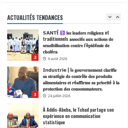
Idriss Déby Itno, supprimant l’obligation
Reporters formés à la communication
de visa d’entrée au Tchad pour les
des risques
ressortissants des pays africains.
ACTUALITÉS TENDANCES
8 août 2026
1
22 juillet 2026
𝗦𝗔𝗡𝗧É
𝐥𝐞𝐬 𝐥𝐞𝐚𝐝𝐞𝐫𝐬 𝐫𝐞𝐥𝐢𝐠𝐢𝐞𝐮𝐱 et
traditionnels 𝐚𝐬𝐬𝐨𝐜𝐢é𝐬 𝐚𝐮𝐱 𝐚𝐜𝐭𝐢𝐨𝐧𝐬 𝐝𝐞
𝐬𝐞𝐧𝐬𝐢𝐛𝐢𝐥𝐢𝐬𝐚𝐭𝐢𝐨𝐧 𝐜𝐨𝐧𝐭𝐫𝐞 𝐥’é𝐩𝐢𝐝é𝐦𝐢𝐞 𝐝𝐞
𝐜𝐡𝐨𝐥é𝐫𝐚
2
6 août 2026
𝗜𝗻𝗱𝘂𝘀𝘁𝗿𝗶𝗲 | l𝐞 𝐠𝐨𝐮𝐯𝐞𝐫𝐧𝐞𝐦𝐞𝐧𝐭 𝐜𝐥𝐚𝐫𝐢𝐟𝐢𝐞
𝐬𝐚 𝐬𝐭𝐫𝐚𝐭é𝐠𝐢𝐞 𝐝𝐞 𝐜𝐨𝐧𝐭𝐫ô𝐥𝐞 𝐝𝐞𝐬 𝐩𝐫𝐨𝐝𝐮𝐢𝐭𝐬
𝐚𝐥𝐢𝐦𝐞𝐧𝐭𝐚𝐢𝐫𝐞𝐬 𝐞𝐭 𝐫é𝐚𝐟𝐟𝐢𝐫𝐦𝐞 𝐬𝐚 𝐩𝐫𝐢𝐨𝐫𝐢𝐭é à 𝐥𝐚
𝐩𝐫𝐨𝐭𝐞𝐜𝐭𝐢𝐨𝐧 𝐝𝐞𝐬 𝐜𝐨𝐧𝐬𝐨𝐦𝐦𝐚𝐭𝐞𝐮𝐫𝐬.
3
24 juillet 2026
À Addis-Abeba, le Tchad partage son
expérience en communication
statistique