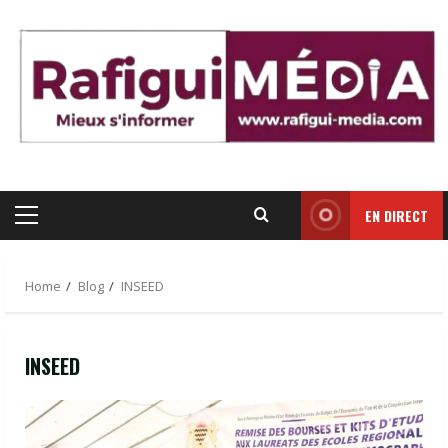
Skip
to
content
EN DIRECT
Primary
Menu
Home
Blog
INSEED
INSEED