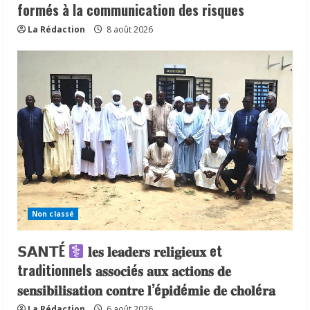
formés à la communication des risques
La Rédaction
8 août 2026
Non classé
𝗦𝗔𝗡𝗧É
𝐥𝐞𝐬 𝐥𝐞𝐚𝐝𝐞𝐫𝐬 𝐫𝐞𝐥𝐢𝐠𝐢𝐞𝐮𝐱 et
traditionnels 𝐚𝐬𝐬𝐨𝐜𝐢é𝐬 𝐚𝐮𝐱 𝐚𝐜𝐭𝐢𝐨𝐧𝐬 𝐝𝐞
𝐬𝐞𝐧𝐬𝐢𝐛𝐢𝐥𝐢𝐬𝐚𝐭𝐢𝐨𝐧 𝐜𝐨𝐧𝐭𝐫𝐞 𝐥’é𝐩𝐢𝐝é𝐦𝐢𝐞 𝐝𝐞 𝐜𝐡𝐨𝐥é𝐫𝐚
La Rédaction
6 août 2026