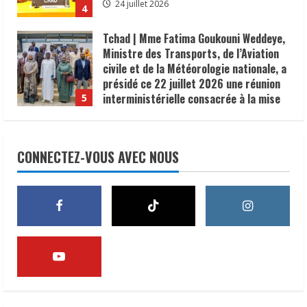
24 juillet 2026
4
Tchad | Mme Fatima Goukouni Weddeye,
Ministre des Transports, de l’Aviation
civile et de la Météorologie nationale, a
présidé ce 22 juillet 2026 une réunion
interministérielle consacrée à la mise
5
en œuvre de la décision du président de
la République, le Maréchal Mahamat
Lutte contre le choléra | 300 U-
Idriss Déby Itno, supprimant l’obligation
Reporters formés à la communication
CONNECTEZ-VOUS AVEC NOUS
de visa d’entrée au Tchad pour les
des risques
ressortissants des pays africains.
8 août 2026
1
22 juillet 2026
𝗦𝗔𝗡𝗧É
𝐥𝐞𝐬 𝐥𝐞𝐚𝐝𝐞𝐫𝐬 𝐫𝐞𝐥𝐢𝐠𝐢𝐞𝐮𝐱 et
traditionnels 𝐚𝐬𝐬𝐨𝐜𝐢é𝐬 𝐚𝐮𝐱 𝐚𝐜𝐭𝐢𝐨𝐧𝐬 𝐝𝐞
𝐬𝐞𝐧𝐬𝐢𝐛𝐢𝐥𝐢𝐬𝐚𝐭𝐢𝐨𝐧 𝐜𝐨𝐧𝐭𝐫𝐞 𝐥’é𝐩𝐢𝐝é𝐦𝐢𝐞 𝐝𝐞
𝐜𝐡𝐨𝐥é𝐫𝐚
2
6 août 2026
𝗜𝗻𝗱𝘂𝘀𝘁𝗿𝗶𝗲 | l𝐞 𝐠𝐨𝐮𝐯𝐞𝐫𝐧𝐞𝐦𝐞𝐧𝐭 𝐜𝐥𝐚𝐫𝐢𝐟𝐢𝐞