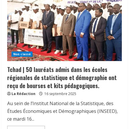
Non classé
Tchad | 50 lauréats admis dans les écoles
régionales de statistique et démographie ont
reçu de bourses et kits pédagogiques.
La Rédaction
16 septembre 2025
Au sein de l’Institut National de la Statistique, des
𝗦𝗔𝗡𝗧É
𝐥𝐞𝐬 𝐥𝐞𝐚𝐝𝐞𝐫𝐬 𝐫𝐞𝐥𝐢𝐠𝐢𝐞𝐮𝐱 et
traditionnels 𝐚𝐬𝐬𝐨𝐜𝐢é𝐬 𝐚𝐮𝐱 𝐚𝐜𝐭𝐢𝐨𝐧𝐬 𝐝𝐞
Études Économiques et Démographiques (INSEED),
𝐬𝐞𝐧𝐬𝐢𝐛𝐢𝐥𝐢𝐬𝐚𝐭𝐢𝐨𝐧 𝐜𝐨𝐧𝐭𝐫𝐞 𝐥’é𝐩𝐢𝐝é𝐦𝐢𝐞 𝐝𝐞
ce mardi 16...
𝐜𝐡𝐨𝐥é𝐫𝐚
2