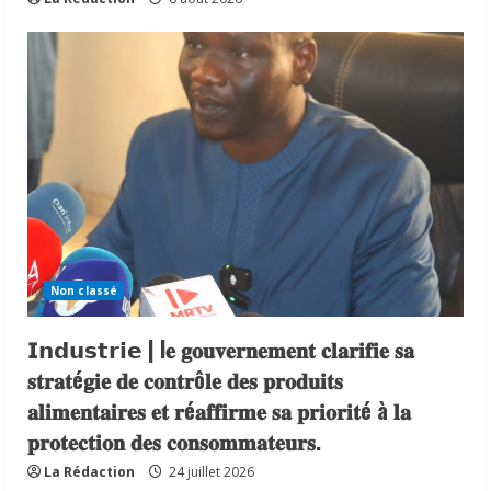
Non classé
𝗜𝗻𝗱𝘂𝘀𝘁𝗿𝗶𝗲 | l𝐞 𝐠𝐨𝐮𝐯𝐞𝐫𝐧𝐞𝐦𝐞𝐧𝐭 𝐜𝐥𝐚𝐫𝐢𝐟𝐢𝐞 𝐬𝐚
𝐬𝐭𝐫𝐚𝐭é𝐠𝐢𝐞 𝐝𝐞 𝐜𝐨𝐧𝐭𝐫ô𝐥𝐞 𝐝𝐞𝐬 𝐩𝐫𝐨𝐝𝐮𝐢𝐭𝐬
𝐚𝐥𝐢𝐦𝐞𝐧𝐭𝐚𝐢𝐫𝐞𝐬 𝐞𝐭 𝐫é𝐚𝐟𝐟𝐢𝐫𝐦𝐞 𝐬𝐚 𝐩𝐫𝐢𝐨𝐫𝐢𝐭é à 𝐥𝐚
𝐩𝐫𝐨𝐭𝐞𝐜𝐭𝐢𝐨𝐧 𝐝𝐞𝐬 𝐜𝐨𝐧𝐬𝐨𝐦𝐦𝐚𝐭𝐞𝐮𝐫𝐬.
La Rédaction
24 juillet 2026