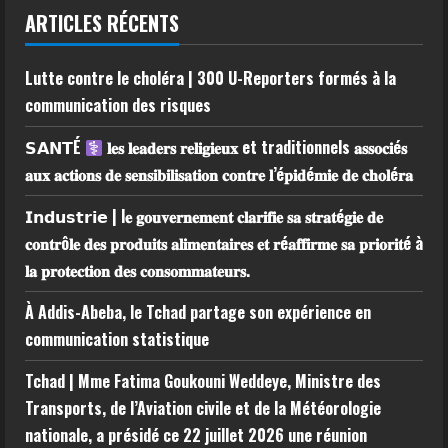
ARTICLES RÉCENTS
Lutte contre le choléra | 300 U-Reporters formés à la
communication des risques
𝗦𝗔𝗡𝗧É
𝐥𝐞𝐬 𝐥𝐞𝐚𝐝𝐞𝐫𝐬 𝐫𝐞𝐥𝐢𝐠𝐢𝐞𝐮𝐱 et traditionnels 𝐚𝐬𝐬𝐨𝐜𝐢é𝐬
𝐚𝐮𝐱 𝐚𝐜𝐭𝐢𝐨𝐧𝐬 𝐝𝐞 𝐬𝐞𝐧𝐬𝐢𝐛𝐢𝐥𝐢𝐬𝐚𝐭𝐢𝐨𝐧 𝐜𝐨𝐧𝐭𝐫𝐞 𝐥’é𝐩𝐢𝐝é𝐦𝐢𝐞 𝐝𝐞 𝐜𝐡𝐨𝐥é𝐫𝐚
𝗜𝗻𝗱𝘂𝘀𝘁𝗿𝗶𝗲 | l𝐞 𝐠𝐨𝐮𝐯𝐞𝐫𝐧𝐞𝐦𝐞𝐧𝐭 𝐜𝐥𝐚𝐫𝐢𝐟𝐢𝐞 𝐬𝐚 𝐬𝐭𝐫𝐚𝐭é𝐠𝐢𝐞 𝐝𝐞
𝐜𝐨𝐧𝐭𝐫ô𝐥𝐞 𝐝𝐞𝐬 𝐩𝐫𝐨𝐝𝐮𝐢𝐭𝐬 𝐚𝐥𝐢𝐦𝐞𝐧𝐭𝐚𝐢𝐫𝐞𝐬 𝐞𝐭 𝐫é𝐚𝐟𝐟𝐢𝐫𝐦𝐞 𝐬𝐚 𝐩𝐫𝐢𝐨𝐫𝐢𝐭é à
𝐥𝐚 𝐩𝐫𝐨𝐭𝐞𝐜𝐭𝐢𝐨𝐧 𝐝𝐞𝐬 𝐜𝐨𝐧𝐬𝐨𝐦𝐦𝐚𝐭𝐞𝐮𝐫𝐬.
À Addis-Abeba, le Tchad partage son expérience en
communication statistique
Tchad | Mme Fatima Goukouni Weddeye, Ministre des
Transports, de l’Aviation civile et de la Météorologie
nationale, a présidé ce 22 juillet 2026 une réunion