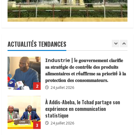
ressortissants des pays africains.
funérailles
de
16 juillet 2026
5
Sa
22 juillet 2026
Sainteté
le
𝗦𝗔𝗡𝗧É
𝐥𝐞𝐬 𝐥𝐞𝐚𝐝𝐞𝐫𝐬 𝐫𝐞𝐥𝐢𝐠𝐢𝐞𝐮𝐱 et
Pape
traditionnels 𝐚𝐬𝐬𝐨𝐜𝐢é𝐬 𝐚𝐮𝐱 𝐚𝐜𝐭𝐢𝐨𝐧𝐬 𝐝𝐞
François,
en
𝐬𝐞𝐧𝐬𝐢𝐛𝐢𝐥𝐢𝐬𝐚𝐭𝐢𝐨𝐧 𝐜𝐨𝐧𝐭𝐫𝐞 𝐥’é𝐩𝐢𝐝é𝐦𝐢𝐞 𝐝𝐞
présence
de
𝐜𝐡𝐨𝐥é𝐫𝐚
ACTUALITÉS TENDANCES
l’Ambassadeur
1
du
6 août 2026
Tchad
en
𝗜𝗻𝗱𝘂𝘀𝘁𝗿𝗶𝗲 | l𝐞 𝐠𝐨𝐮𝐯𝐞𝐫𝐧𝐞𝐦𝐞𝐧𝐭 𝐜𝐥𝐚𝐫𝐢𝐟𝐢𝐞
France,
Ahmad
𝐬𝐚 𝐬𝐭𝐫𝐚𝐭é𝐠𝐢𝐞 𝐝𝐞 𝐜𝐨𝐧𝐭𝐫ô𝐥𝐞 𝐝𝐞𝐬 𝐩𝐫𝐨𝐝𝐮𝐢𝐭𝐬
Makaila.
𝐚𝐥𝐢𝐦𝐞𝐧𝐭𝐚𝐢𝐫𝐞𝐬 𝐞𝐭 𝐫é𝐚𝐟𝐟𝐢𝐫𝐦𝐞 𝐬𝐚 𝐩𝐫𝐢𝐨𝐫𝐢𝐭é à 𝐥𝐚
𝐩𝐫𝐨𝐭𝐞𝐜𝐭𝐢𝐨𝐧 𝐝𝐞𝐬 𝐜𝐨𝐧𝐬𝐨𝐦𝐦𝐚𝐭𝐞𝐮𝐫𝐬.
2
24 juillet 2026
À Addis-Abeba, le Tchad partage son
expérience en communication
statistique
24 juillet 2026
3