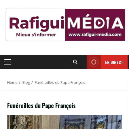
Skip
to
content
EN DIRECT
Primary
Menu
Home
Blog
Funérailles du Pape François
Funérailles du Pape François