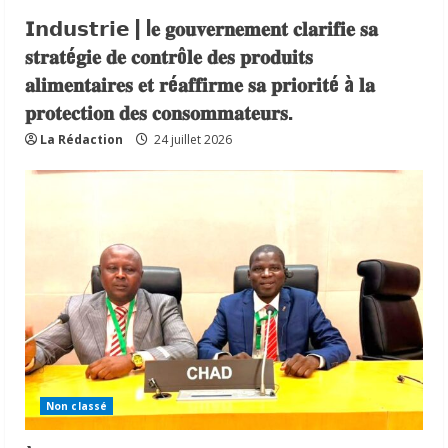
𝗜𝗻𝗱𝘂𝘀𝘁𝗿𝗶𝗲 | l𝐞 𝐠𝐨𝐮𝐯𝐞𝐫𝐧𝐞𝐦𝐞𝐧𝐭 𝐜𝐥𝐚𝐫𝐢𝐟𝐢𝐞 𝐬𝐚
𝐬𝐭𝐫𝐚𝐭é𝐠𝐢𝐞 𝐝𝐞 𝐜𝐨𝐧𝐭𝐫ô𝐥𝐞 𝐝𝐞𝐬 𝐩𝐫𝐨𝐝𝐮𝐢𝐭𝐬
𝐚𝐥𝐢𝐦𝐞𝐧𝐭𝐚𝐢𝐫𝐞𝐬 𝐞𝐭 𝐫é𝐚𝐟𝐟𝐢𝐫𝐦𝐞 𝐬𝐚 𝐩𝐫𝐢𝐨𝐫𝐢𝐭é à 𝐥𝐚
𝐩𝐫𝐨𝐭𝐞𝐜𝐭𝐢𝐨𝐧 𝐝𝐞𝐬 𝐜𝐨𝐧𝐬𝐨𝐦𝐦𝐚𝐭𝐞𝐮𝐫𝐬.
La Rédaction
24 juillet 2026
Non classé