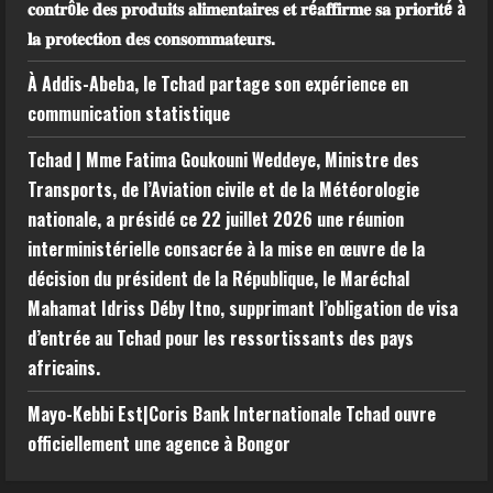
𝐜𝐨𝐧𝐭𝐫ô𝐥𝐞 𝐝𝐞𝐬 𝐩𝐫𝐨𝐝𝐮𝐢𝐭𝐬 𝐚𝐥𝐢𝐦𝐞𝐧𝐭𝐚𝐢𝐫𝐞𝐬 𝐞𝐭 𝐫é𝐚𝐟𝐟𝐢𝐫𝐦𝐞 𝐬𝐚 𝐩𝐫𝐢𝐨𝐫𝐢𝐭é à
𝐥𝐚 𝐩𝐫𝐨𝐭𝐞𝐜𝐭𝐢𝐨𝐧 𝐝𝐞𝐬 𝐜𝐨𝐧𝐬𝐨𝐦𝐦𝐚𝐭𝐞𝐮𝐫𝐬.
À Addis-Abeba, le Tchad partage son expérience en
communication statistique
Tchad | Mme Fatima Goukouni Weddeye, Ministre des
Transports, de l’Aviation civile et de la Météorologie
nationale, a présidé ce 22 juillet 2026 une réunion
interministérielle consacrée à la mise en œuvre de la
décision du président de la République, le Maréchal
Mahamat Idriss Déby Itno, supprimant l’obligation de visa
d’entrée au Tchad pour les ressortissants des pays
africains.
Mayo-Kebbi Est|Coris Bank Internationale Tchad ouvre
officiellement une agence à Bongor