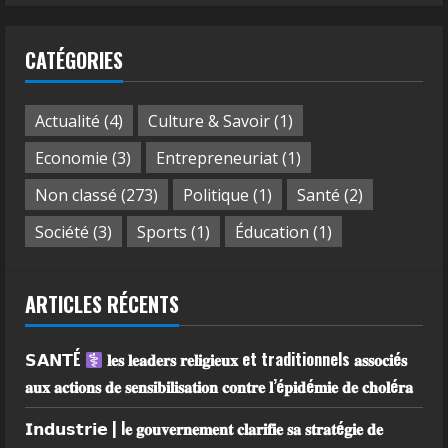
CATÉGORIES
Actualité
(4)
Culture & Savoir
(1)
Economie
(3)
Entrepreneuriat
(1)
Non classé
(273)
Politique
(1)
Santé
(2)
Société
(3)
Sports
(1)
Éducation
(1)
ARTICLES RÉCENTS
𝗦𝗔𝗡𝗧É
𝐥𝐞𝐬 𝐥𝐞𝐚𝐝𝐞𝐫𝐬 𝐫𝐞𝐥𝐢𝐠𝐢𝐞𝐮𝐱 et traditionnels 𝐚𝐬𝐬𝐨𝐜𝐢é𝐬
𝐚𝐮𝐱 𝐚𝐜𝐭𝐢𝐨𝐧𝐬 𝐝𝐞 𝐬𝐞𝐧𝐬𝐢𝐛𝐢𝐥𝐢𝐬𝐚𝐭𝐢𝐨𝐧 𝐜𝐨𝐧𝐭𝐫𝐞 𝐥’é𝐩𝐢𝐝é𝐦𝐢𝐞 𝐝𝐞 𝐜𝐡𝐨𝐥é𝐫𝐚
𝗜𝗻𝗱𝘂𝘀𝘁𝗿𝗶𝗲 | l𝐞 𝐠𝐨𝐮𝐯𝐞𝐫𝐧𝐞𝐦𝐞𝐧𝐭 𝐜𝐥𝐚𝐫𝐢𝐟𝐢𝐞 𝐬𝐚 𝐬𝐭𝐫𝐚𝐭é𝐠𝐢𝐞 𝐝𝐞