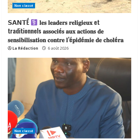
Non classé
𝗦𝗔𝗡𝗧É
𝐥𝐞𝐬 𝐥𝐞𝐚𝐝𝐞𝐫𝐬 𝐫𝐞𝐥𝐢𝐠𝐢𝐞𝐮𝐱 et
traditionnels 𝐚𝐬𝐬𝐨𝐜𝐢é𝐬 𝐚𝐮𝐱 𝐚𝐜𝐭𝐢𝐨𝐧𝐬 𝐝𝐞
𝐬𝐞𝐧𝐬𝐢𝐛𝐢𝐥𝐢𝐬𝐚𝐭𝐢𝐨𝐧 𝐜𝐨𝐧𝐭𝐫𝐞 𝐥’é𝐩𝐢𝐝é𝐦𝐢𝐞 𝐝𝐞 𝐜𝐡𝐨𝐥é𝐫𝐚
La Rédaction
6 août 2026
Non classé