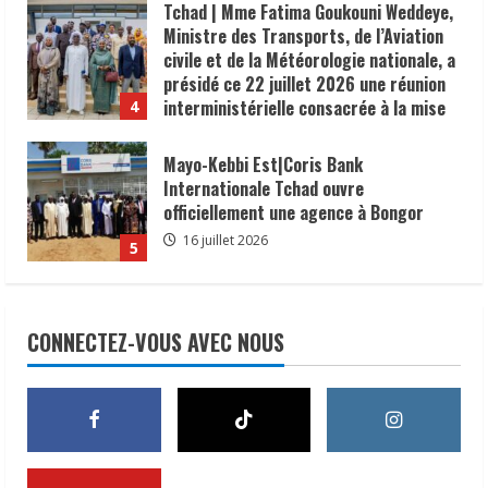
Tchad | Mme Fatima Goukouni Weddeye,
Ministre des Transports, de l’Aviation
civile et de la Météorologie nationale, a
présidé ce 22 juillet 2026 une réunion
interministérielle consacrée à la mise
4
en œuvre de la décision du président de
la République, le Maréchal Mahamat
Mayo-Kebbi Est|Coris Bank
Idriss Déby Itno, supprimant l’obligation
Internationale Tchad ouvre
de visa d’entrée au Tchad pour les
officiellement une agence à Bongor
ressortissants des pays africains.
16 juillet 2026
5
22 juillet 2026
𝗦𝗔𝗡𝗧É
𝐥𝐞𝐬 𝐥𝐞𝐚𝐝𝐞𝐫𝐬 𝐫𝐞𝐥𝐢𝐠𝐢𝐞𝐮𝐱 et
traditionnels 𝐚𝐬𝐬𝐨𝐜𝐢é𝐬 𝐚𝐮𝐱 𝐚𝐜𝐭𝐢𝐨𝐧𝐬 𝐝𝐞
CONNECTEZ-VOUS AVEC NOUS
𝐬𝐞𝐧𝐬𝐢𝐛𝐢𝐥𝐢𝐬𝐚𝐭𝐢𝐨𝐧 𝐜𝐨𝐧𝐭𝐫𝐞 𝐥’é𝐩𝐢𝐝é𝐦𝐢𝐞 𝐝𝐞
𝐜𝐡𝐨𝐥é𝐫𝐚
1
6 août 2026
𝗜𝗻𝗱𝘂𝘀𝘁𝗿𝗶𝗲 | l𝐞 𝐠𝐨𝐮𝐯𝐞𝐫𝐧𝐞𝐦𝐞𝐧𝐭 𝐜𝐥𝐚𝐫𝐢𝐟𝐢𝐞
𝐬𝐚 𝐬𝐭𝐫𝐚𝐭é𝐠𝐢𝐞 𝐝𝐞 𝐜𝐨𝐧𝐭𝐫ô𝐥𝐞 𝐝𝐞𝐬 𝐩𝐫𝐨𝐝𝐮𝐢𝐭𝐬
𝐚𝐥𝐢𝐦𝐞𝐧𝐭𝐚𝐢𝐫𝐞𝐬 𝐞𝐭 𝐫é𝐚𝐟𝐟𝐢𝐫𝐦𝐞 𝐬𝐚 𝐩𝐫𝐢𝐨𝐫𝐢𝐭é à 𝐥𝐚