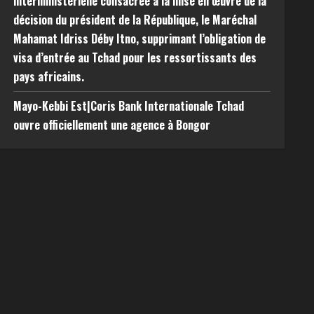
interministérielle consacrée à la mise en œuvre de la
décision du président de la République, le Maréchal
Mahamat Idriss Déby Itno, supprimant l’obligation de
visa d’entrée au Tchad pour les ressortissants des
pays africains.
Mayo-Kebbi Est|Coris Bank Internationale Tchad
ouvre officiellement une agence à Bongor