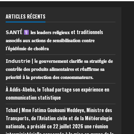
ARTICLES RÉCENTS
𝗦𝗔𝗡𝗧É
𝐥𝐞𝐬 𝐥𝐞𝐚𝐝𝐞𝐫𝐬 𝐫𝐞𝐥𝐢𝐠𝐢𝐞𝐮𝐱 et traditionnels
𝐚𝐬𝐬𝐨𝐜𝐢é𝐬 𝐚𝐮𝐱 𝐚𝐜𝐭𝐢𝐨𝐧𝐬 𝐝𝐞 𝐬𝐞𝐧𝐬𝐢𝐛𝐢𝐥𝐢𝐬𝐚𝐭𝐢𝐨𝐧 𝐜𝐨𝐧𝐭𝐫𝐞
𝐥’é𝐩𝐢𝐝é𝐦𝐢𝐞 𝐝𝐞 𝐜𝐡𝐨𝐥é𝐫𝐚
𝗜𝗻𝗱𝘂𝘀𝘁𝗿𝗶𝗲 | l𝐞 𝐠𝐨𝐮𝐯𝐞𝐫𝐧𝐞𝐦𝐞𝐧𝐭 𝐜𝐥𝐚𝐫𝐢𝐟𝐢𝐞 𝐬𝐚 𝐬𝐭𝐫𝐚𝐭é𝐠𝐢𝐞 𝐝𝐞
𝐜𝐨𝐧𝐭𝐫ô𝐥𝐞 𝐝𝐞𝐬 𝐩𝐫𝐨𝐝𝐮𝐢𝐭𝐬 𝐚𝐥𝐢𝐦𝐞𝐧𝐭𝐚𝐢𝐫𝐞𝐬 𝐞𝐭 𝐫é𝐚𝐟𝐟𝐢𝐫𝐦𝐞 𝐬𝐚
𝐩𝐫𝐢𝐨𝐫𝐢𝐭é à 𝐥𝐚 𝐩𝐫𝐨𝐭𝐞𝐜𝐭𝐢𝐨𝐧 𝐝𝐞𝐬 𝐜𝐨𝐧𝐬𝐨𝐦𝐦𝐚𝐭𝐞𝐮𝐫𝐬.
À Addis-Abeba, le Tchad partage son expérience en
communication statistique
Tchad | Mme Fatima Goukouni Weddeye, Ministre des
Transports, de l’Aviation civile et de la Météorologie
nationale, a présidé ce 22 juillet 2026 une réunion