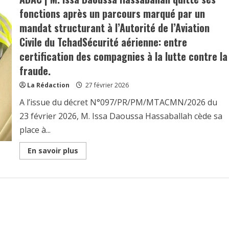
fonctions après un parcours marqué par un
mandat structurant à l’Autorité de l’Aviation
Civile du TchadSécurité aérienne: entre
certification des compagnies à la lutte contre la
fraude.
La Rédaction
27 février 2026
A l’issue du décret N°097/PR/PM/MTACMN/2026 du
23 février 2026, M. Issa Daoussa Hassaballah cède sa
place à...
Read
En savoir plus
more
about
ADAC
|
M.
Issa
Daoussa
Hassaballah
quitte
ses
fonctions