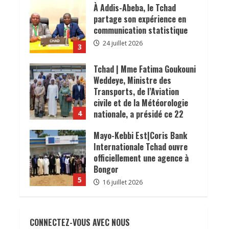
𝐜𝐨𝐧𝐬𝐨𝐦𝐦𝐚𝐭𝐞𝐮𝐫𝐬.
À Addis-Abeba, le Tchad
24 juillet 2026
partage son expérience en
communication statistique
24 juillet 2026
3
Tchad | Mme Fatima Goukouni
Weddeye, Ministre des
Transports, de l’Aviation
civile et de la Météorologie
nationale, a présidé ce 22
4
juillet 2026 une réunion
Mayo-Kebbi Est|Coris Bank
interministérielle consacrée
Internationale Tchad ouvre
à la mise en œuvre de la
officiellement une agence à
décision du président de la
Bongor
République, le Maréchal
5
Mahamat Idriss Déby Itno,
16 juillet 2026
supprimant l’obligation de
𝗦𝗔𝗡𝗧É
𝐥𝐞𝐬 𝐥𝐞𝐚𝐝𝐞𝐫𝐬
visa d’entrée au Tchad pour
𝐫𝐞𝐥𝐢𝐠𝐢𝐞𝐮𝐱 et traditionnels
les ressortissants des pays
CONNECTEZ-VOUS AVEC NOUS
𝐚𝐬𝐬𝐨𝐜𝐢é𝐬 𝐚𝐮𝐱 𝐚𝐜𝐭𝐢𝐨𝐧𝐬 𝐝𝐞
africains.