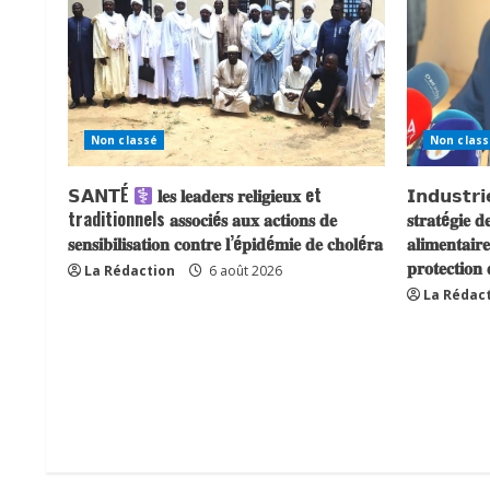
Non classé
Non class
𝗦𝗔𝗡𝗧É
𝐥𝐞𝐬 𝐥𝐞𝐚𝐝𝐞𝐫𝐬 𝐫𝐞𝐥𝐢𝐠𝐢𝐞𝐮𝐱 et
𝗜𝗻𝗱𝘂𝘀𝘁𝗿𝗶𝗲 
traditionnels 𝐚𝐬𝐬𝐨𝐜𝐢é𝐬 𝐚𝐮𝐱 𝐚𝐜𝐭𝐢𝐨𝐧𝐬 𝐝𝐞
𝐬𝐭𝐫𝐚𝐭é𝐠𝐢𝐞 𝐝
𝐬𝐞𝐧𝐬𝐢𝐛𝐢𝐥𝐢𝐬𝐚𝐭𝐢𝐨𝐧 𝐜𝐨𝐧𝐭𝐫𝐞 𝐥’é𝐩𝐢𝐝é𝐦𝐢𝐞 𝐝𝐞 𝐜𝐡𝐨𝐥é𝐫𝐚
𝐚𝐥𝐢𝐦𝐞𝐧𝐭𝐚𝐢𝐫
𝐩𝐫𝐨𝐭𝐞𝐜𝐭𝐢𝐨𝐧
La Rédaction
6 août 2026
La Rédac