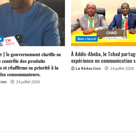
é
Non classé
| l𝐞 𝐠𝐨𝐮𝐯𝐞𝐫𝐧𝐞𝐦𝐞𝐧𝐭 𝐜𝐥𝐚𝐫𝐢𝐟𝐢𝐞 𝐬𝐚
À Addis-Abeba, le Tchad partag
 𝐜𝐨𝐧𝐭𝐫ô𝐥𝐞 𝐝𝐞𝐬 𝐩𝐫𝐨𝐝𝐮𝐢𝐭𝐬
expérience en communication s
𝐬 𝐞𝐭 𝐫é𝐚𝐟𝐟𝐢𝐫𝐦𝐞 𝐬𝐚 𝐩𝐫𝐢𝐨𝐫𝐢𝐭é à 𝐥𝐚
La Rédaction
24 juillet 2026
 𝐝𝐞𝐬 𝐜𝐨𝐧𝐬𝐨𝐦𝐦𝐚𝐭𝐞𝐮𝐫𝐬.
tion
24 juillet 2026