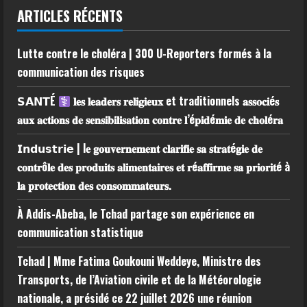
ARTICLES RÉCENTS
Lutte contre le choléra | 300 U-Reporters formés à la
communication des risques
𝗦𝗔𝗡𝗧É
𝐥𝐞𝐬 𝐥𝐞𝐚𝐝𝐞𝐫𝐬 𝐫𝐞𝐥𝐢𝐠𝐢𝐞𝐮𝐱 et traditionnels 𝐚𝐬𝐬𝐨𝐜𝐢é𝐬
𝐚𝐮𝐱 𝐚𝐜𝐭𝐢𝐨𝐧𝐬 𝐝𝐞 𝐬𝐞𝐧𝐬𝐢𝐛𝐢𝐥𝐢𝐬𝐚𝐭𝐢𝐨𝐧 𝐜𝐨𝐧𝐭𝐫𝐞 𝐥’é𝐩𝐢𝐝é𝐦𝐢𝐞 𝐝𝐞 𝐜𝐡𝐨𝐥é𝐫𝐚
𝗜𝗻𝗱𝘂𝘀𝘁𝗿𝗶𝗲 | l𝐞 𝐠𝐨𝐮𝐯𝐞𝐫𝐧𝐞𝐦𝐞𝐧𝐭 𝐜𝐥𝐚𝐫𝐢𝐟𝐢𝐞 𝐬𝐚 𝐬𝐭𝐫𝐚𝐭é𝐠𝐢𝐞 𝐝𝐞
𝐜𝐨𝐧𝐭𝐫ô𝐥𝐞 𝐝𝐞𝐬 𝐩𝐫𝐨𝐝𝐮𝐢𝐭𝐬 𝐚𝐥𝐢𝐦𝐞𝐧𝐭𝐚𝐢𝐫𝐞𝐬 𝐞𝐭 𝐫é𝐚𝐟𝐟𝐢𝐫𝐦𝐞 𝐬𝐚 𝐩𝐫𝐢𝐨𝐫𝐢𝐭é à
𝐥𝐚 𝐩𝐫𝐨𝐭𝐞𝐜𝐭𝐢𝐨𝐧 𝐝𝐞𝐬 𝐜𝐨𝐧𝐬𝐨𝐦𝐦𝐚𝐭𝐞𝐮𝐫𝐬.
À Addis-Abeba, le Tchad partage son expérience en
communication statistique
Tchad | Mme Fatima Goukouni Weddeye, Ministre des
Transports, de l’Aviation civile et de la Météorologie
nationale, a présidé ce 22 juillet 2026 une réunion