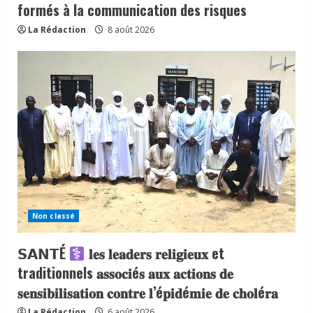
formés à la communication des risques
La Rédaction
8 août 2026
Non classé
𝗦𝗔𝗡𝗧É
𝐥𝐞𝐬 𝐥𝐞𝐚𝐝𝐞𝐫𝐬 𝐫𝐞𝐥𝐢𝐠𝐢𝐞𝐮𝐱 et
traditionnels 𝐚𝐬𝐬𝐨𝐜𝐢é𝐬 𝐚𝐮𝐱 𝐚𝐜𝐭𝐢𝐨𝐧𝐬 𝐝𝐞
𝐬𝐞𝐧𝐬𝐢𝐛𝐢𝐥𝐢𝐬𝐚𝐭𝐢𝐨𝐧 𝐜𝐨𝐧𝐭𝐫𝐞 𝐥’é𝐩𝐢𝐝é𝐦𝐢𝐞 𝐝𝐞 𝐜𝐡𝐨𝐥é𝐫𝐚
La Rédaction
6 août 2026