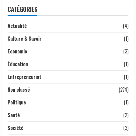
À Addis-Abeba, le Tchad partage son
CATÉGORIES
expérience en communication
statistique
24 juillet 2026
Actualité
(4)
4
Culture & Savoir
(1)
Tchad | Mme Fatima Goukouni Weddeye,
Ministre des Transports, de l’Aviation
Economie
(3)
civile et de la Météorologie nationale, a
présidé ce 22 juillet 2026 une réunion
Éducation
(1)
interministérielle consacrée à la mise
5
en œuvre de la décision du président de
Entrepreneuriat
(1)
la République, le Maréchal Mahamat
Idriss Déby Itno, supprimant l’obligation
Non classé
(274)
de visa d’entrée au Tchad pour les
ressortissants des pays africains.
Politique
(1)
22 juillet 2026
Santé
(2)
Société
(3)