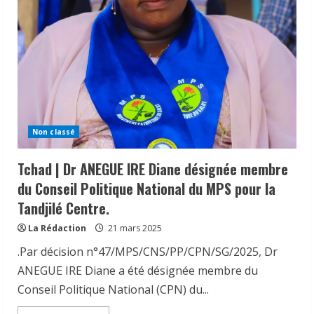
Non classé
𝗦𝗔𝗡𝗧É
𝐥𝐞𝐬 𝐥𝐞𝐚𝐝𝐞𝐫𝐬 𝐫𝐞𝐥𝐢𝐠𝐢𝐞𝐮𝐱 et
Tchad | Dr ANEGUE IRE Diane désignée membre
traditionnels 𝐚𝐬𝐬𝐨𝐜𝐢é𝐬 𝐚𝐮𝐱 𝐚𝐜𝐭𝐢𝐨𝐧𝐬 𝐝𝐞
du Conseil Politique National du MPS pour la
𝐬𝐞𝐧𝐬𝐢𝐛𝐢𝐥𝐢𝐬𝐚𝐭𝐢𝐨𝐧 𝐜𝐨𝐧𝐭𝐫𝐞 𝐥’é𝐩𝐢𝐝é𝐦𝐢𝐞 𝐝𝐞
Tandjilé Centre.
𝐜𝐡𝐨𝐥é𝐫𝐚
2
6 août 2026
La Rédaction
21 mars 2025
.Par décision n°47/MPS/CNS/PP/CPN/SG/2025, Dr
𝗜𝗻𝗱𝘂𝘀𝘁𝗿𝗶𝗲 | l𝐞 𝐠𝐨𝐮𝐯𝐞𝐫𝐧𝐞𝐦𝐞𝐧𝐭 𝐜𝐥𝐚𝐫𝐢𝐟𝐢𝐞
𝐬𝐚 𝐬𝐭𝐫𝐚𝐭é𝐠𝐢𝐞 𝐝𝐞 𝐜𝐨𝐧𝐭𝐫ô𝐥𝐞 𝐝𝐞𝐬 𝐩𝐫𝐨𝐝𝐮𝐢𝐭𝐬
ANEGUE IRE Diane a été désignée membre du
𝐚𝐥𝐢𝐦𝐞𝐧𝐭𝐚𝐢𝐫𝐞𝐬 𝐞𝐭 𝐫é𝐚𝐟𝐟𝐢𝐫𝐦𝐞 𝐬𝐚 𝐩𝐫𝐢𝐨𝐫𝐢𝐭é à 𝐥𝐚
Conseil Politique National (CPN) du...
𝐩𝐫𝐨𝐭𝐞𝐜𝐭𝐢𝐨𝐧 𝐝𝐞𝐬 𝐜𝐨𝐧𝐬𝐨𝐦𝐦𝐚𝐭𝐞𝐮𝐫𝐬.
3