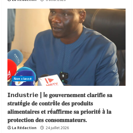
Non classé
𝗜𝗻𝗱𝘂𝘀𝘁𝗿𝗶𝗲 | l𝐞 𝐠𝐨𝐮𝐯𝐞𝐫𝐧𝐞𝐦𝐞𝐧𝐭 𝐜𝐥𝐚𝐫𝐢𝐟𝐢𝐞 𝐬𝐚
𝐬𝐭𝐫𝐚𝐭é𝐠𝐢𝐞 𝐝𝐞 𝐜𝐨𝐧𝐭𝐫ô𝐥𝐞 𝐝𝐞𝐬 𝐩𝐫𝐨𝐝𝐮𝐢𝐭𝐬
𝐚𝐥𝐢𝐦𝐞𝐧𝐭𝐚𝐢𝐫𝐞𝐬 𝐞𝐭 𝐫é𝐚𝐟𝐟𝐢𝐫𝐦𝐞 𝐬𝐚 𝐩𝐫𝐢𝐨𝐫𝐢𝐭é à 𝐥𝐚
𝐩𝐫𝐨𝐭𝐞𝐜𝐭𝐢𝐨𝐧 𝐝𝐞𝐬 𝐜𝐨𝐧𝐬𝐨𝐦𝐦𝐚𝐭𝐞𝐮𝐫𝐬.
La Rédaction
24 juillet 2026