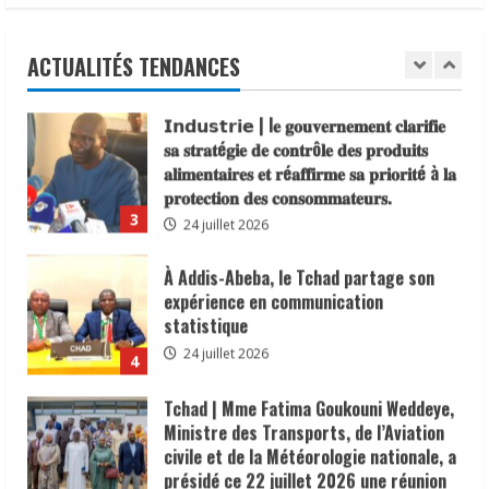
traditionnels 𝐚𝐬𝐬𝐨𝐜𝐢é𝐬 𝐚𝐮𝐱 𝐚𝐜𝐭𝐢𝐨𝐧𝐬 𝐝𝐞
𝐬𝐞𝐧𝐬𝐢𝐛𝐢𝐥𝐢𝐬𝐚𝐭𝐢𝐨𝐧 𝐜𝐨𝐧𝐭𝐫𝐞 𝐥’é𝐩𝐢𝐝é𝐦𝐢𝐞 𝐝𝐞
𝐜𝐡𝐨𝐥é𝐫𝐚
ACTUALITÉS TENDANCES
2
6 août 2026
𝗜𝗻𝗱𝘂𝘀𝘁𝗿𝗶𝗲 | l𝐞 𝐠𝐨𝐮𝐯𝐞𝐫𝐧𝐞𝐦𝐞𝐧𝐭 𝐜𝐥𝐚𝐫𝐢𝐟𝐢𝐞
𝐬𝐚 𝐬𝐭𝐫𝐚𝐭é𝐠𝐢𝐞 𝐝𝐞 𝐜𝐨𝐧𝐭𝐫ô𝐥𝐞 𝐝𝐞𝐬 𝐩𝐫𝐨𝐝𝐮𝐢𝐭𝐬
𝐚𝐥𝐢𝐦𝐞𝐧𝐭𝐚𝐢𝐫𝐞𝐬 𝐞𝐭 𝐫é𝐚𝐟𝐟𝐢𝐫𝐦𝐞 𝐬𝐚 𝐩𝐫𝐢𝐨𝐫𝐢𝐭é à 𝐥𝐚
𝐩𝐫𝐨𝐭𝐞𝐜𝐭𝐢𝐨𝐧 𝐝𝐞𝐬 𝐜𝐨𝐧𝐬𝐨𝐦𝐦𝐚𝐭𝐞𝐮𝐫𝐬.
3
24 juillet 2026
À Addis-Abeba, le Tchad partage son
expérience en communication
statistique
24 juillet 2026
4
Tchad | Mme Fatima Goukouni Weddeye,
Ministre des Transports, de l’Aviation
civile et de la Météorologie nationale, a
présidé ce 22 juillet 2026 une réunion