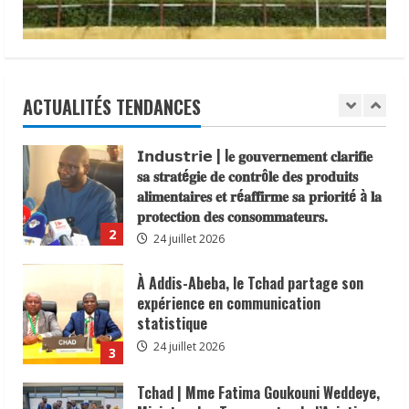
de
22 juillet 2026
sensibilisation
sur
𝗦𝗔𝗡𝗧É
𝐥𝐞𝐬 𝐥𝐞𝐚𝐝𝐞𝐫𝐬 𝐫𝐞𝐥𝐢𝐠𝐢𝐞𝐮𝐱 et
la
traditionnels 𝐚𝐬𝐬𝐨𝐜𝐢é𝐬 𝐚𝐮𝐱 𝐚𝐜𝐭𝐢𝐨𝐧𝐬 𝐝𝐞
paix
et
𝐬𝐞𝐧𝐬𝐢𝐛𝐢𝐥𝐢𝐬𝐚𝐭𝐢𝐨𝐧 𝐜𝐨𝐧𝐭𝐫𝐞 𝐥’é𝐩𝐢𝐝é𝐦𝐢𝐞 𝐝𝐞
le
vivre
𝐜𝐡𝐨𝐥é𝐫𝐚
ACTUALITÉS TENDANCES
ensemble
1
ce
6 août 2026
lundi
28
𝗜𝗻𝗱𝘂𝘀𝘁𝗿𝗶𝗲 | l𝐞 𝐠𝐨𝐮𝐯𝐞𝐫𝐧𝐞𝐦𝐞𝐧𝐭 𝐜𝐥𝐚𝐫𝐢𝐟𝐢𝐞
avril
2025.
𝐬𝐚 𝐬𝐭𝐫𝐚𝐭é𝐠𝐢𝐞 𝐝𝐞 𝐜𝐨𝐧𝐭𝐫ô𝐥𝐞 𝐝𝐞𝐬 𝐩𝐫𝐨𝐝𝐮𝐢𝐭𝐬
𝐚𝐥𝐢𝐦𝐞𝐧𝐭𝐚𝐢𝐫𝐞𝐬 𝐞𝐭 𝐫é𝐚𝐟𝐟𝐢𝐫𝐦𝐞 𝐬𝐚 𝐩𝐫𝐢𝐨𝐫𝐢𝐭é à 𝐥𝐚
𝐩𝐫𝐨𝐭𝐞𝐜𝐭𝐢𝐨𝐧 𝐝𝐞𝐬 𝐜𝐨𝐧𝐬𝐨𝐦𝐦𝐚𝐭𝐞𝐮𝐫𝐬.
2
24 juillet 2026
À Addis-Abeba, le Tchad partage son
expérience en communication
statistique
24 juillet 2026
3
Tchad | Mme Fatima Goukouni Weddeye,