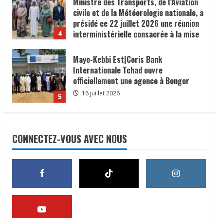
Ministre des Transports, de l’Aviation
civile et de la Météorologie nationale, a
présidé ce 22 juillet 2026 une réunion
interministérielle consacrée à la mise
4
en œuvre de la décision du président de
la République, le Maréchal Mahamat
Mayo-Kebbi Est|Coris Bank
Idriss Déby Itno, supprimant l’obligation
Internationale Tchad ouvre
de visa d’entrée au Tchad pour les
officiellement une agence à Bongor
ressortissants des pays africains.
16 juillet 2026
5
22 juillet 2026
𝗦𝗔𝗡𝗧É
𝐥𝐞𝐬 𝐥𝐞𝐚𝐝𝐞𝐫𝐬 𝐫𝐞𝐥𝐢𝐠𝐢𝐞𝐮𝐱 et
traditionnels 𝐚𝐬𝐬𝐨𝐜𝐢é𝐬 𝐚𝐮𝐱 𝐚𝐜𝐭𝐢𝐨𝐧𝐬 𝐝𝐞
CONNECTEZ-VOUS AVEC NOUS
𝐬𝐞𝐧𝐬𝐢𝐛𝐢𝐥𝐢𝐬𝐚𝐭𝐢𝐨𝐧 𝐜𝐨𝐧𝐭𝐫𝐞 𝐥’é𝐩𝐢𝐝é𝐦𝐢𝐞 𝐝𝐞
𝐜𝐡𝐨𝐥é𝐫𝐚
1
6 août 2026
𝗜𝗻𝗱𝘂𝘀𝘁𝗿𝗶𝗲 | l𝐞 𝐠𝐨𝐮𝐯𝐞𝐫𝐧𝐞𝐦𝐞𝐧𝐭 𝐜𝐥𝐚𝐫𝐢𝐟𝐢𝐞
𝐬𝐚 𝐬𝐭𝐫𝐚𝐭é𝐠𝐢𝐞 𝐝𝐞 𝐜𝐨𝐧𝐭𝐫ô𝐥𝐞 𝐝𝐞𝐬 𝐩𝐫𝐨𝐝𝐮𝐢𝐭𝐬
𝐚𝐥𝐢𝐦𝐞𝐧𝐭𝐚𝐢𝐫𝐞𝐬 𝐞𝐭 𝐫é𝐚𝐟𝐟𝐢𝐫𝐦𝐞 𝐬𝐚 𝐩𝐫𝐢𝐨𝐫𝐢𝐭é à 𝐥𝐚
𝐩𝐫𝐨𝐭𝐞𝐜𝐭𝐢𝐨𝐧 𝐝𝐞𝐬 𝐜𝐨𝐧𝐬𝐨𝐦𝐦𝐚𝐭𝐞𝐮𝐫𝐬.