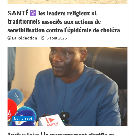
𝗦𝗔𝗡𝗧É
𝐥𝐞𝐬 𝐥𝐞𝐚𝐝𝐞𝐫𝐬 𝐫𝐞𝐥𝐢𝐠𝐢𝐞𝐮𝐱 et
traditionnels 𝐚𝐬𝐬𝐨𝐜𝐢é𝐬 𝐚𝐮𝐱 𝐚𝐜𝐭𝐢𝐨𝐧𝐬 𝐝𝐞
𝐬𝐞𝐧𝐬𝐢𝐛𝐢𝐥𝐢𝐬𝐚𝐭𝐢𝐨𝐧 𝐜𝐨𝐧𝐭𝐫𝐞 𝐥’é𝐩𝐢𝐝é𝐦𝐢𝐞 𝐝𝐞 𝐜𝐡𝐨𝐥é𝐫𝐚
La Rédaction
6 août 2026
Non classé
𝗜𝗻𝗱𝘂𝘀𝘁𝗿𝗶𝗲 | l𝐞 𝐠𝐨𝐮𝐯𝐞𝐫𝐧𝐞𝐦𝐞𝐧𝐭 𝐜𝐥𝐚𝐫𝐢𝐟𝐢𝐞 𝐬𝐚