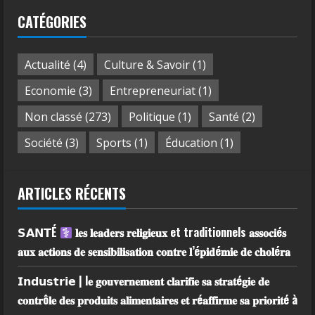
CATÉGORIES
Actualité
(4)
Culture & Savoir
(1)
Economie
(3)
Entrepreneuriat
(1)
Non classé
(273)
Politique
(1)
Santé
(2)
Société
(3)
Sports
(1)
Éducation
(1)
ARTICLES RÉCENTS
𝗦𝗔𝗡𝗧É
𝐥𝐞𝐬 𝐥𝐞𝐚𝐝𝐞𝐫𝐬 𝐫𝐞𝐥𝐢𝐠𝐢𝐞𝐮𝐱 et traditionnels 𝐚𝐬𝐬𝐨𝐜𝐢é𝐬
𝐚𝐮𝐱 𝐚𝐜𝐭𝐢𝐨𝐧𝐬 𝐝𝐞 𝐬𝐞𝐧𝐬𝐢𝐛𝐢𝐥𝐢𝐬𝐚𝐭𝐢𝐨𝐧 𝐜𝐨𝐧𝐭𝐫𝐞 𝐥’é𝐩𝐢𝐝é𝐦𝐢𝐞 𝐝𝐞 𝐜𝐡𝐨𝐥é𝐫𝐚
𝗜𝗻𝗱𝘂𝘀𝘁𝗿𝗶𝗲 | l𝐞 𝐠𝐨𝐮𝐯𝐞𝐫𝐧𝐞𝐦𝐞𝐧𝐭 𝐜𝐥𝐚𝐫𝐢𝐟𝐢𝐞 𝐬𝐚 𝐬𝐭𝐫𝐚𝐭é𝐠𝐢𝐞 𝐝𝐞
𝐜𝐨𝐧𝐭𝐫ô𝐥𝐞 𝐝𝐞𝐬 𝐩𝐫𝐨𝐝𝐮𝐢𝐭𝐬 𝐚𝐥𝐢𝐦𝐞𝐧𝐭𝐚𝐢𝐫𝐞𝐬 𝐞𝐭 𝐫é𝐚𝐟𝐟𝐢𝐫𝐦𝐞 𝐬𝐚 𝐩𝐫𝐢𝐨𝐫𝐢𝐭é à