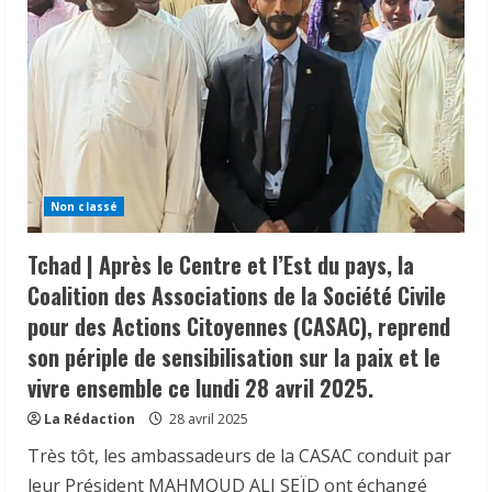
Non classé
Tchad | Après le Centre et l’Est du pays, la
Coalition des Associations de la Société Civile
pour des Actions Citoyennes (CASAC), reprend
son périple de sensibilisation sur la paix et le
vivre ensemble ce lundi 28 avril 2025.
La Rédaction
28 avril 2025
Très tôt, les ambassadeurs de la CASAC conduit par
𝗜𝗻𝗱𝘂𝘀𝘁𝗿𝗶𝗲 | l𝐞 𝐠𝐨𝐮𝐯𝐞𝐫𝐧𝐞𝐦𝐞𝐧𝐭 𝐜𝐥𝐚𝐫𝐢𝐟𝐢𝐞
𝐬𝐚 𝐬𝐭𝐫𝐚𝐭é𝐠𝐢𝐞 𝐝𝐞 𝐜𝐨𝐧𝐭𝐫ô𝐥𝐞 𝐝𝐞𝐬 𝐩𝐫𝐨𝐝𝐮𝐢𝐭𝐬
leur Président MAHMOUD ALI SEÏD ont échangé