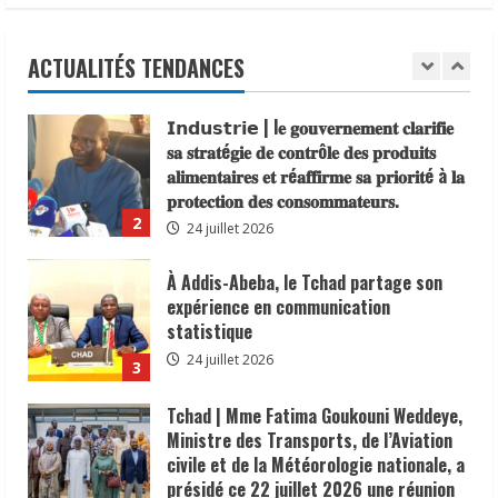
traditionnels 𝐚𝐬𝐬𝐨𝐜𝐢é𝐬 𝐚𝐮𝐱 𝐚𝐜𝐭𝐢𝐨𝐧𝐬 𝐝𝐞
𝐬𝐞𝐧𝐬𝐢𝐛𝐢𝐥𝐢𝐬𝐚𝐭𝐢𝐨𝐧 𝐜𝐨𝐧𝐭𝐫𝐞 𝐥’é𝐩𝐢𝐝é𝐦𝐢𝐞 𝐝𝐞
𝐜𝐡𝐨𝐥é𝐫𝐚
ACTUALITÉS TENDANCES
1
6 août 2026
𝗜𝗻𝗱𝘂𝘀𝘁𝗿𝗶𝗲 | l𝐞 𝐠𝐨𝐮𝐯𝐞𝐫𝐧𝐞𝐦𝐞𝐧𝐭 𝐜𝐥𝐚𝐫𝐢𝐟𝐢𝐞
𝐬𝐚 𝐬𝐭𝐫𝐚𝐭é𝐠𝐢𝐞 𝐝𝐞 𝐜𝐨𝐧𝐭𝐫ô𝐥𝐞 𝐝𝐞𝐬 𝐩𝐫𝐨𝐝𝐮𝐢𝐭𝐬
𝐚𝐥𝐢𝐦𝐞𝐧𝐭𝐚𝐢𝐫𝐞𝐬 𝐞𝐭 𝐫é𝐚𝐟𝐟𝐢𝐫𝐦𝐞 𝐬𝐚 𝐩𝐫𝐢𝐨𝐫𝐢𝐭é à 𝐥𝐚
𝐩𝐫𝐨𝐭𝐞𝐜𝐭𝐢𝐨𝐧 𝐝𝐞𝐬 𝐜𝐨𝐧𝐬𝐨𝐦𝐦𝐚𝐭𝐞𝐮𝐫𝐬.
2
24 juillet 2026
À Addis-Abeba, le Tchad partage son
expérience en communication
statistique
24 juillet 2026
3
Tchad | Mme Fatima Goukouni Weddeye,
Ministre des Transports, de l’Aviation
civile et de la Météorologie nationale, a
présidé ce 22 juillet 2026 une réunion