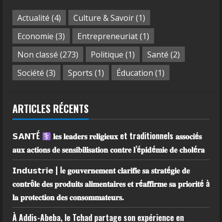
Actualité
(4)
Culture & Savoir
(1)
Economie
(3)
Entrepreneuriat
(1)
Non classé
(273)
Politique
(1)
Santé
(2)
Société
(3)
Sports
(1)
Éducation
(1)
ARTICLES RÉCENTS
𝗦𝗔𝗡𝗧É
𝐥𝐞𝐬 𝐥𝐞𝐚𝐝𝐞𝐫𝐬 𝐫𝐞𝐥𝐢𝐠𝐢𝐞𝐮𝐱 et traditionnels 𝐚𝐬𝐬𝐨𝐜𝐢é𝐬
𝐚𝐮𝐱 𝐚𝐜𝐭𝐢𝐨𝐧𝐬 𝐝𝐞 𝐬𝐞𝐧𝐬𝐢𝐛𝐢𝐥𝐢𝐬𝐚𝐭𝐢𝐨𝐧 𝐜𝐨𝐧𝐭𝐫𝐞 𝐥’é𝐩𝐢𝐝é𝐦𝐢𝐞 𝐝𝐞 𝐜𝐡𝐨𝐥é𝐫𝐚
𝗜𝗻𝗱𝘂𝘀𝘁𝗿𝗶𝗲 | l𝐞 𝐠𝐨𝐮𝐯𝐞𝐫𝐧𝐞𝐦𝐞𝐧𝐭 𝐜𝐥𝐚𝐫𝐢𝐟𝐢𝐞 𝐬𝐚 𝐬𝐭𝐫𝐚𝐭é𝐠𝐢𝐞 𝐝𝐞
𝐜𝐨𝐧𝐭𝐫ô𝐥𝐞 𝐝𝐞𝐬 𝐩𝐫𝐨𝐝𝐮𝐢𝐭𝐬 𝐚𝐥𝐢𝐦𝐞𝐧𝐭𝐚𝐢𝐫𝐞𝐬 𝐞𝐭 𝐫é𝐚𝐟𝐟𝐢𝐫𝐦𝐞 𝐬𝐚 𝐩𝐫𝐢𝐨𝐫𝐢𝐭é à
𝐥𝐚 𝐩𝐫𝐨𝐭𝐞𝐜𝐭𝐢𝐨𝐧 𝐝𝐞𝐬 𝐜𝐨𝐧𝐬𝐨𝐦𝐦𝐚𝐭𝐞𝐮𝐫𝐬.
À Addis-Abeba, le Tchad partage son expérience en