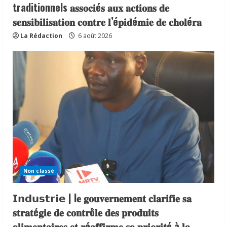
traditionnels 𝐚𝐬𝐬𝐨𝐜𝐢é𝐬 𝐚𝐮𝐱 𝐚𝐜𝐭𝐢𝐨𝐧𝐬 𝐝𝐞
𝐬𝐞𝐧𝐬𝐢𝐛𝐢𝐥𝐢𝐬𝐚𝐭𝐢𝐨𝐧 𝐜𝐨𝐧𝐭𝐫𝐞 𝐥’é𝐩𝐢𝐝é𝐦𝐢𝐞 𝐝𝐞 𝐜𝐡𝐨𝐥é𝐫𝐚
La Rédaction
6 août 2026
Non classé
𝗜𝗻𝗱𝘂𝘀𝘁𝗿𝗶𝗲 | l𝐞 𝐠𝐨𝐮𝐯𝐞𝐫𝐧𝐞𝐦𝐞𝐧𝐭 𝐜𝐥𝐚𝐫𝐢𝐟𝐢𝐞 𝐬𝐚
𝐬𝐭𝐫𝐚𝐭é𝐠𝐢𝐞 𝐝𝐞 𝐜𝐨𝐧𝐭𝐫ô𝐥𝐞 𝐝𝐞𝐬 𝐩𝐫𝐨𝐝𝐮𝐢𝐭𝐬
𝐚𝐥𝐢𝐦𝐞𝐧𝐭𝐚𝐢𝐫𝐞𝐬 𝐞𝐭 𝐫é𝐚𝐟𝐟𝐢𝐫𝐦𝐞 𝐬𝐚 𝐩𝐫𝐢𝐨𝐫𝐢𝐭é à 𝐥𝐚