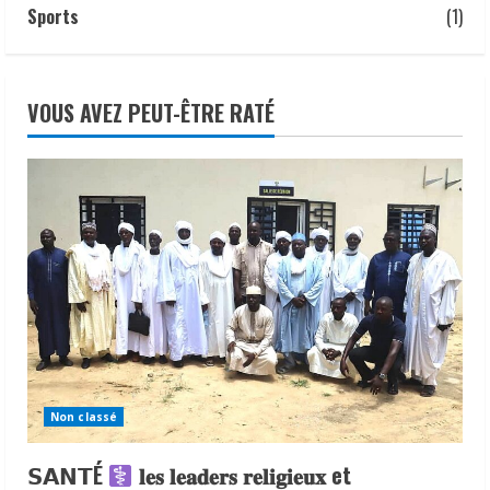
Sports
(1)
VOUS AVEZ PEUT-ÊTRE RATÉ
Non classé
𝗦𝗔𝗡𝗧É
𝐥𝐞𝐬 𝐥𝐞𝐚𝐝𝐞𝐫𝐬 𝐫𝐞𝐥𝐢𝐠𝐢𝐞𝐮𝐱 et