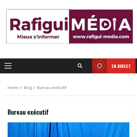
Skip
to
content
EN DIRECT
Primary
Menu
Home
Blog
Bureau exécutif
Bureau exécutif