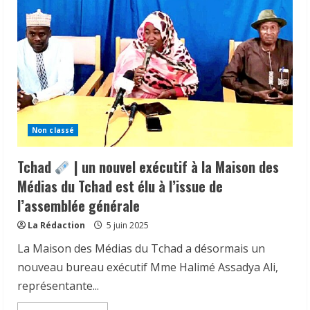
Non classé
Tchad
| un nouvel exécutif à la Maison des
Médias du Tchad est élu à l’issue de
l’assemblée générale
La Rédaction
5 juin 2025
La Maison des Médias du Tchad a désormais un
𝗜𝗻𝗱𝘂𝘀𝘁𝗿𝗶𝗲 | l𝐞 𝐠𝐨𝐮𝐯𝐞𝐫𝐧𝐞𝐦𝐞𝐧𝐭 𝐜𝐥𝐚𝐫𝐢𝐟𝐢𝐞
𝐬𝐚 𝐬𝐭𝐫𝐚𝐭é𝐠𝐢𝐞 𝐝𝐞 𝐜𝐨𝐧𝐭𝐫ô𝐥𝐞 𝐝𝐞𝐬 𝐩𝐫𝐨𝐝𝐮𝐢𝐭𝐬
nouveau bureau exécutif Mme Halimé Assadya Ali,
𝐚𝐥𝐢𝐦𝐞𝐧𝐭𝐚𝐢𝐫𝐞𝐬 𝐞𝐭 𝐫é𝐚𝐟𝐟𝐢𝐫𝐦𝐞 𝐬𝐚 𝐩𝐫𝐢𝐨𝐫𝐢𝐭é à 𝐥𝐚
représentante...
𝐩𝐫𝐨𝐭𝐞𝐜𝐭𝐢𝐨𝐧 𝐝𝐞𝐬 𝐜𝐨𝐧𝐬𝐨𝐦𝐦𝐚𝐭𝐞𝐮𝐫𝐬.
2