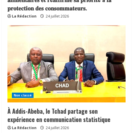
𝐩𝐫𝐨𝐭𝐞𝐜𝐭𝐢𝐨𝐧 𝐝𝐞𝐬 𝐜𝐨𝐧𝐬𝐨𝐦𝐦𝐚𝐭𝐞𝐮𝐫𝐬.
La Rédaction
24 juillet 2026
Non classé
À Addis-Abeba, le Tchad partage son
expérience en communication statistique
La Rédaction
24 juillet 2026