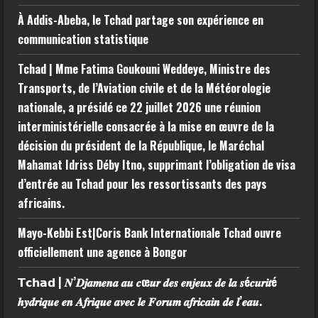
À Addis-Abeba, le Tchad partage son expérience en
communication statistique
Tchad | Mme Fatima Goukouni Weddeye, Ministre des
Transports, de l’Aviation civile et de la Météorologie
nationale, a présidé ce 22 juillet 2026 une réunion
interministérielle consacrée à la mise en œuvre de la
décision du président de la République, le Maréchal
Mahamat Idriss Déby Itno, supprimant l’obligation de visa
d’entrée au Tchad pour les ressortissants des pays
africains.
Mayo-Kebbi Est|Coris Bank Internationale Tchad ouvre
officiellement une agence à Bongor
𝗧𝗰𝗵𝗮𝗱 | 𝑵’𝑫𝒋𝒂𝒎𝒆𝒏𝒂 𝒂𝒖 𝒄œ𝒖𝒓 𝒅𝒆𝒔 𝒆𝒏𝒋𝒆𝒖𝒙 𝒅𝒆 𝒍𝒂 𝒔é𝒄𝒖𝒓𝒊𝒕é
𝒉𝒚𝒅𝒓𝒊𝒒𝒖𝒆 𝒆𝒏 𝑨𝒇𝒓𝒊𝒒𝒖𝒆 𝒂𝒗𝒆𝒄 𝒍𝒆 𝑭𝒐𝒓𝒖𝒎 𝒂𝒇𝒓𝒊𝒄𝒂𝒊𝒏 𝒅𝒆 𝒍’𝒆𝒂𝒖.