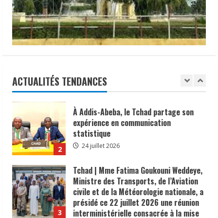
𝒂𝒗𝒆𝒄 𝒍𝒆 𝑭𝒐𝒓𝒖𝒎 𝒂𝒇𝒓𝒊𝒄𝒂𝒊𝒏 𝒅𝒆 𝒍’𝒆𝒂𝒖.
2025
par
le
15 juillet 2026
5
Consortium
des
Médias
𝗜𝗻𝗱𝘂𝘀𝘁𝗿𝗶𝗲 | l𝐞 𝐠𝐨𝐮𝐯𝐞𝐫𝐧𝐞𝐦𝐞𝐧𝐭 𝐜𝐥𝐚𝐫𝐢𝐟𝐢𝐞
Digitaux.
𝐬𝐚 𝐬𝐭𝐫𝐚𝐭é𝐠𝐢𝐞 𝐝𝐞 𝐜𝐨𝐧𝐭𝐫ô𝐥𝐞 𝐝𝐞𝐬 𝐩𝐫𝐨𝐝𝐮𝐢𝐭𝐬
𝐚𝐥𝐢𝐦𝐞𝐧𝐭𝐚𝐢𝐫𝐞𝐬 𝐞𝐭 𝐫é𝐚𝐟𝐟𝐢𝐫𝐦𝐞 𝐬𝐚 𝐩𝐫𝐢𝐨𝐫𝐢𝐭é à 𝐥𝐚
𝐩𝐫𝐨𝐭𝐞𝐜𝐭𝐢𝐨𝐧 𝐝𝐞𝐬 𝐜𝐨𝐧𝐬𝐨𝐦𝐦𝐚𝐭𝐞𝐮𝐫𝐬.
ACTUALITÉS TENDANCES
1
24 juillet 2026
À Addis-Abeba, le Tchad partage son
expérience en communication
statistique
24 juillet 2026
2
Tchad | Mme Fatima Goukouni Weddeye,
Ministre des Transports, de l’Aviation
civile et de la Météorologie nationale, a
présidé ce 22 juillet 2026 une réunion
interministérielle consacrée à la mise
3