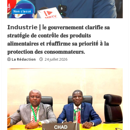
Non classé
𝗜𝗻𝗱𝘂𝘀𝘁𝗿𝗶𝗲 | l𝐞 𝐠𝐨𝐮𝐯𝐞𝐫𝐧𝐞𝐦𝐞𝐧𝐭 𝐜𝐥𝐚𝐫𝐢𝐟𝐢𝐞 𝐬𝐚
𝐬𝐭𝐫𝐚𝐭é𝐠𝐢𝐞 𝐝𝐞 𝐜𝐨𝐧𝐭𝐫ô𝐥𝐞 𝐝𝐞𝐬 𝐩𝐫𝐨𝐝𝐮𝐢𝐭𝐬
𝐚𝐥𝐢𝐦𝐞𝐧𝐭𝐚𝐢𝐫𝐞𝐬 𝐞𝐭 𝐫é𝐚𝐟𝐟𝐢𝐫𝐦𝐞 𝐬𝐚 𝐩𝐫𝐢𝐨𝐫𝐢𝐭é à 𝐥𝐚
𝐩𝐫𝐨𝐭𝐞𝐜𝐭𝐢𝐨𝐧 𝐝𝐞𝐬 𝐜𝐨𝐧𝐬𝐨𝐦𝐦𝐚𝐭𝐞𝐮𝐫𝐬.
La Rédaction
24 juillet 2026