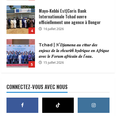
en œuvre de la décision du président de
la République, le Maréchal Mahamat
Mayo-Kebbi Est|Coris Bank
Idriss Déby Itno, supprimant l’obligation
Internationale Tchad ouvre
de visa d’entrée au Tchad pour les
officiellement une agence à Bongor
ressortissants des pays africains.
16 juillet 2026
4
22 juillet 2026
𝗧𝗰𝗵𝗮𝗱 | 𝑵’𝑫𝒋𝒂𝒎𝒆𝒏𝒂 𝒂𝒖 𝒄œ𝒖𝒓 𝒅𝒆𝒔
𝒆𝒏𝒋𝒆𝒖𝒙 𝒅𝒆 𝒍𝒂 𝒔é𝒄𝒖𝒓𝒊𝒕é 𝒉𝒚𝒅𝒓𝒊𝒒𝒖𝒆 𝒆𝒏 𝑨𝒇𝒓𝒊𝒒𝒖𝒆
𝒂𝒗𝒆𝒄 𝒍𝒆 𝑭𝒐𝒓𝒖𝒎 𝒂𝒇𝒓𝒊𝒄𝒂𝒊𝒏 𝒅𝒆 𝒍’𝒆𝒂𝒖.
15 juillet 2026
5
𝗜𝗻𝗱𝘂𝘀𝘁𝗿𝗶𝗲 | l𝐞 𝐠𝐨𝐮𝐯𝐞𝐫𝐧𝐞𝐦𝐞𝐧𝐭 𝐜𝐥𝐚𝐫𝐢𝐟𝐢𝐞
𝐬𝐚 𝐬𝐭𝐫𝐚𝐭é𝐠𝐢𝐞 𝐝𝐞 𝐜𝐨𝐧𝐭𝐫ô𝐥𝐞 𝐝𝐞𝐬 𝐩𝐫𝐨𝐝𝐮𝐢𝐭𝐬
CONNECTEZ-VOUS AVEC NOUS
𝐚𝐥𝐢𝐦𝐞𝐧𝐭𝐚𝐢𝐫𝐞𝐬 𝐞𝐭 𝐫é𝐚𝐟𝐟𝐢𝐫𝐦𝐞 𝐬𝐚 𝐩𝐫𝐢𝐨𝐫𝐢𝐭é à 𝐥𝐚
𝐩𝐫𝐨𝐭𝐞𝐜𝐭𝐢𝐨𝐧 𝐝𝐞𝐬 𝐜𝐨𝐧𝐬𝐨𝐦𝐦𝐚𝐭𝐞𝐮𝐫𝐬.
1
24 juillet 2026
À Addis-Abeba, le Tchad partage son