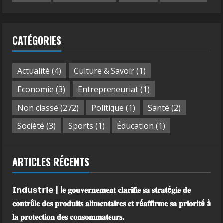
CATÉGORIES
Actualité
(4)
Culture & Savoir
(1)
Economie
(3)
Entrepreneuriat
(1)
Non classé
(272)
Politique
(1)
Santé
(2)
Société
(3)
Sports
(1)
Éducation
(1)
ARTICLES RÉCENTS
𝗜𝗻𝗱𝘂𝘀𝘁𝗿𝗶𝗲 | l𝐞 𝐠𝐨𝐮𝐯𝐞𝐫𝐧𝐞𝐦𝐞𝐧𝐭 𝐜𝐥𝐚𝐫𝐢𝐟𝐢𝐞 𝐬𝐚 𝐬𝐭𝐫𝐚𝐭é𝐠𝐢𝐞 𝐝𝐞
𝐜𝐨𝐧𝐭𝐫ô𝐥𝐞 𝐝𝐞𝐬 𝐩𝐫𝐨𝐝𝐮𝐢𝐭𝐬 𝐚𝐥𝐢𝐦𝐞𝐧𝐭𝐚𝐢𝐫𝐞𝐬 𝐞𝐭 𝐫é𝐚𝐟𝐟𝐢𝐫𝐦𝐞 𝐬𝐚 𝐩𝐫𝐢𝐨𝐫𝐢𝐭é à
𝐥𝐚 𝐩𝐫𝐨𝐭𝐞𝐜𝐭𝐢𝐨𝐧 𝐝𝐞𝐬 𝐜𝐨𝐧𝐬𝐨𝐦𝐦𝐚𝐭𝐞𝐮𝐫𝐬.