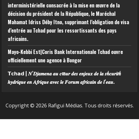
interministérielle consacrée à la mise en œuvre de la
décision du président de la République, le Maréchal
Mahamat Idriss Déby Itno, supprimant l’obligation de visa
d’entrée au Tchad pour les ressortissants des pays
africains.
Mayo-Kebbi Est|Coris Bank Internationale Tchad ouvre
officiellement une agence à Bongor
𝗧𝗰𝗵𝗮𝗱 | 𝑵’𝑫𝒋𝒂𝒎𝒆𝒏𝒂 𝒂𝒖 𝒄œ𝒖𝒓 𝒅𝒆𝒔 𝒆𝒏𝒋𝒆𝒖𝒙 𝒅𝒆 𝒍𝒂 𝒔é𝒄𝒖𝒓𝒊𝒕é
𝒉𝒚𝒅𝒓𝒊𝒒𝒖𝒆 𝒆𝒏 𝑨𝒇𝒓𝒊𝒒𝒖𝒆 𝒂𝒗𝒆𝒄 𝒍𝒆 𝑭𝒐𝒓𝒖𝒎 𝒂𝒇𝒓𝒊𝒄𝒂𝒊𝒏 𝒅𝒆 𝒍’𝒆𝒂𝒖.
Copyright © 2026 Rafigui Médias. Tous droits réservés.