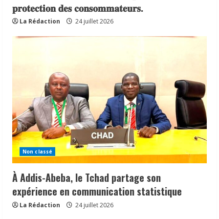
𝐩𝐫𝐨𝐭𝐞𝐜𝐭𝐢𝐨𝐧 𝐝𝐞𝐬 𝐜𝐨𝐧𝐬𝐨𝐦𝐦𝐚𝐭𝐞𝐮𝐫𝐬.
La Rédaction
24 juillet 2026
Non classé
À Addis-Abeba, le Tchad partage son
expérience en communication statistique
La Rédaction
24 juillet 2026