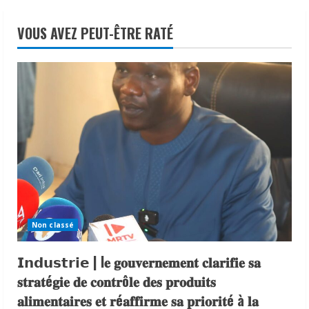
VOUS AVEZ PEUT-ÊTRE RATÉ
Non classé
𝗜𝗻𝗱𝘂𝘀𝘁𝗿𝗶𝗲 | l𝐞 𝐠𝐨𝐮𝐯𝐞𝐫𝐧𝐞𝐦𝐞𝐧𝐭 𝐜𝐥𝐚𝐫𝐢𝐟𝐢𝐞 𝐬𝐚
𝐬𝐭𝐫𝐚𝐭é𝐠𝐢𝐞 𝐝𝐞 𝐜𝐨𝐧𝐭𝐫ô𝐥𝐞 𝐝𝐞𝐬 𝐩𝐫𝐨𝐝𝐮𝐢𝐭𝐬
𝐚𝐥𝐢𝐦𝐞𝐧𝐭𝐚𝐢𝐫𝐞𝐬 𝐞𝐭 𝐫é𝐚𝐟𝐟𝐢𝐫𝐦𝐞 𝐬𝐚 𝐩𝐫𝐢𝐨𝐫𝐢𝐭é à 𝐥𝐚