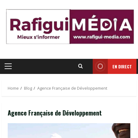
Skip
to
content
EN DIRECT
Primary
Menu
Home
Blog
Agence Française de Développement
Agence Française de Développement