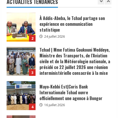
ACTUALITÉS TENDANCES
1
24 juillet 2026
À Addis-Abeba, le Tchad partage son
expérience en communication
statistique
24 juillet 2026
2
Tchad | Mme Fatima Goukouni Weddeye,
Ministre des Transports, de l’Aviation
civile et de la Météorologie nationale, a
présidé ce 22 juillet 2026 une réunion
interministérielle consacrée à la mise
3
en œuvre de la décision du président de
la République, le Maréchal Mahamat
Mayo-Kebbi Est|Coris Bank
Idriss Déby Itno, supprimant l’obligation
Internationale Tchad ouvre
de visa d’entrée au Tchad pour les
officiellement une agence à Bongor
ressortissants des pays africains.
16 juillet 2026
4
22 juillet 2026