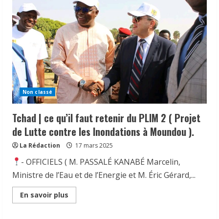
Non classé
Tchad | ce qu’il faut retenir du PLIM 2 ( Projet
de Lutte contre les Inondations à Moundou ).
La Rédaction
17 mars 2025
À Addis-Abeba, le Tchad partage son
expérience en communication
- OFFICIELS ( M. PASSALÉ KANABÉ Marcelin,
statistique
Ministre de l’Eau et de l’Energie et M. Éric Gérard,...
24 juillet 2026
2
Read
En savoir plus
more
about
Tchad | Mme Fatima Goukouni Weddeye,
Tchad