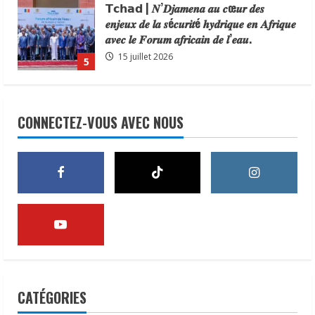
𝗧𝗰𝗵𝗮𝗱 | 𝑵’𝑫𝒋𝒂𝒎𝒆𝒏𝒂 𝒂𝒖 𝒄œ𝒖𝒓 𝒅𝒆𝒔
𝒆𝒏𝒋𝒆𝒖𝒙 𝒅𝒆 𝒍𝒂 𝒔é𝒄𝒖𝒓𝒊𝒕é 𝒉𝒚𝒅𝒓𝒊𝒒𝒖𝒆 𝒆𝒏 𝑨𝒇𝒓𝒊𝒒𝒖𝒆
𝒂𝒗𝒆𝒄 𝒍𝒆 𝑭𝒐𝒓𝒖𝒎 𝒂𝒇𝒓𝒊𝒄𝒂𝒊𝒏 𝒅𝒆 𝒍’𝒆𝒂𝒖.
15 juillet 2026
5
𝗜𝗻𝗱𝘂𝘀𝘁𝗿𝗶𝗲 | l𝐞 𝐠𝐨𝐮𝐯𝐞𝐫𝐧𝐞𝐦𝐞𝐧𝐭 𝐜𝐥𝐚𝐫𝐢𝐟𝐢𝐞
𝐬𝐚 𝐬𝐭𝐫𝐚𝐭é𝐠𝐢𝐞 𝐝𝐞 𝐜𝐨𝐧𝐭𝐫ô𝐥𝐞 𝐝𝐞𝐬 𝐩𝐫𝐨𝐝𝐮𝐢𝐭𝐬
𝐚𝐥𝐢𝐦𝐞𝐧𝐭𝐚𝐢𝐫𝐞𝐬 𝐞𝐭 𝐫é𝐚𝐟𝐟𝐢𝐫𝐦𝐞 𝐬𝐚 𝐩𝐫𝐢𝐨𝐫𝐢𝐭é à 𝐥𝐚
CONNECTEZ-VOUS AVEC NOUS
𝐩𝐫𝐨𝐭𝐞𝐜𝐭𝐢𝐨𝐧 𝐝𝐞𝐬 𝐜𝐨𝐧𝐬𝐨𝐦𝐦𝐚𝐭𝐞𝐮𝐫𝐬.
1
24 juillet 2026
À Addis-Abeba, le Tchad partage son
expérience en communication
statistique
24 juillet 2026
2
Tchad | Mme Fatima Goukouni Weddeye,
Ministre des Transports, de l’Aviation
CATÉGORIES
civile et de la Météorologie nationale, a