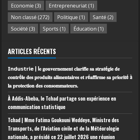
Economie
(3)
Entrepreneuriat
(1)
Non classé
(272)
Politique
(1)
Santé
(2)
Société
(3)
Sports
(1)
Éducation
(1)
ARTICLES RÉCENTS
𝗜𝗻𝗱𝘂𝘀𝘁𝗿𝗶𝗲 | l𝐞 𝐠𝐨𝐮𝐯𝐞𝐫𝐧𝐞𝐦𝐞𝐧𝐭 𝐜𝐥𝐚𝐫𝐢𝐟𝐢𝐞 𝐬𝐚 𝐬𝐭𝐫𝐚𝐭é𝐠𝐢𝐞 𝐝𝐞
𝐜𝐨𝐧𝐭𝐫ô𝐥𝐞 𝐝𝐞𝐬 𝐩𝐫𝐨𝐝𝐮𝐢𝐭𝐬 𝐚𝐥𝐢𝐦𝐞𝐧𝐭𝐚𝐢𝐫𝐞𝐬 𝐞𝐭 𝐫é𝐚𝐟𝐟𝐢𝐫𝐦𝐞 𝐬𝐚 𝐩𝐫𝐢𝐨𝐫𝐢𝐭é à
𝐥𝐚 𝐩𝐫𝐨𝐭𝐞𝐜𝐭𝐢𝐨𝐧 𝐝𝐞𝐬 𝐜𝐨𝐧𝐬𝐨𝐦𝐦𝐚𝐭𝐞𝐮𝐫𝐬.
À Addis-Abeba, le Tchad partage son expérience en
communication statistique
Tchad | Mme Fatima Goukouni Weddeye, Ministre des
Transports, de l’Aviation civile et de la Météorologie
nationale, a présidé ce 22 juillet 2026 une réunion