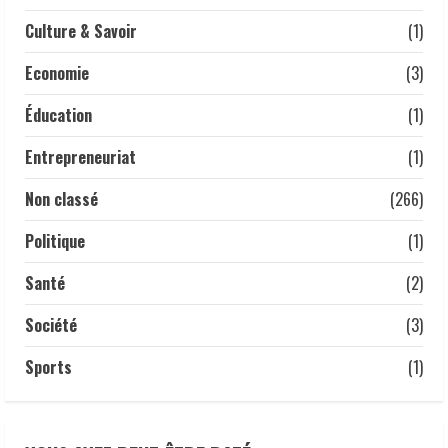
Culture & Savoir
(1)
TCHAD | Que devient l’ancien Ministre
Maïdé Hamid Lony, après un bilan
Economie
(3)
exemplaire à la tête de la jeunesse et
des sports.
Éducation
(1)
5
12 juin 2026
Entrepreneuriat
(1)
Non classé
(266)
Politique
(1)
Santé
(2)
Société
(3)
Sports
(1)