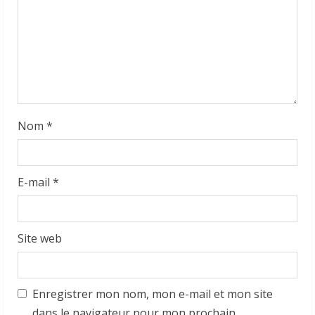
a
d
i
n
g
Nom
*
E-mail
*
Site web
Enregistrer mon nom, mon e-mail et mon site
dans le navigateur pour mon prochain