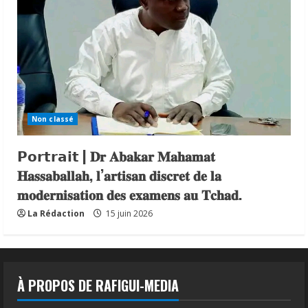
Non classé
𝗣𝗼𝗿𝘁𝗿𝗮𝗶𝘁 | 𝐃𝐫 𝐀𝐛𝐚𝐤𝐚𝐫 𝐌𝐚𝐡𝐚𝐦𝐚𝐭
𝐇𝐚𝐬𝐬𝐚𝐛𝐚𝐥𝐥𝐚𝐡, 𝐥’𝐚𝐫𝐭𝐢𝐬𝐚𝐧 𝐝𝐢𝐬𝐜𝐫𝐞𝐭 𝐝𝐞 𝐥𝐚
𝐦𝐨𝐝𝐞𝐫𝐧𝐢𝐬𝐚𝐭𝐢𝐨𝐧 𝐝𝐞𝐬 𝐞𝐱𝐚𝐦𝐞𝐧𝐬 𝐚𝐮 𝐓𝐜𝐡𝐚𝐝.
La Rédaction
15 juin 2026
À PROPOS DE RAFIGUI-MEDIA