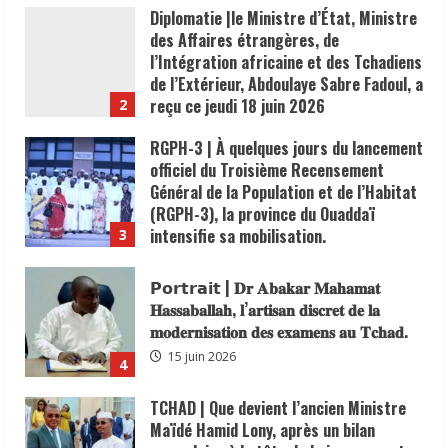
20 juin 2026
RGPH-3 | À quelques jours du lancement
Youssef.
officiel du Troisième Recensement
18 juin 2026
Général de la Population et de l’Habitat
(RGPH-3), la province du Ouaddaï
intensifie sa mobilisation.
3
18 juin 2026
𝗣𝗼𝗿𝘁𝗿𝗮𝗶𝘁 | 𝐃𝐫 𝐀𝐛𝐚𝐤𝐚𝐫 𝐌𝐚𝐡𝐚𝐦𝐚𝐭
𝐇𝐚𝐬𝐬𝐚𝐛𝐚𝐥𝐥𝐚𝐡, 𝐥’𝐚𝐫𝐭𝐢𝐬𝐚𝐧 𝐝𝐢𝐬𝐜𝐫𝐞𝐭 𝐝𝐞 𝐥𝐚
𝐦𝐨𝐝𝐞𝐫𝐧𝐢𝐬𝐚𝐭𝐢𝐨𝐧 𝐝𝐞𝐬 𝐞𝐱𝐚𝐦𝐞𝐧𝐬 𝐚𝐮 𝐓𝐜𝐡𝐚𝐝.
15 juin 2026
4
TCHAD | Que devient l’ancien Ministre
Maïdé Hamid Lony, après un bilan
exemplaire à la tête de la jeunesse et
des sports.
5
12 juin 2026
Tchad | Le ministre des
Télécommunications, de l’Économie