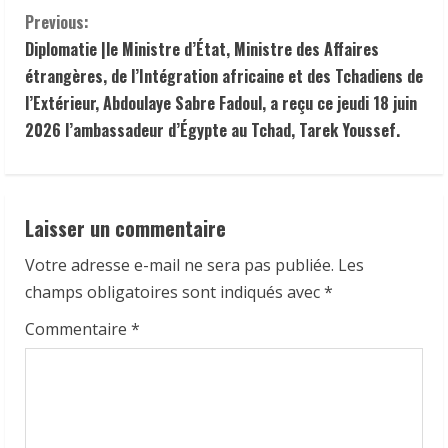
C
Previous:
Diplomatie |le Ministre d’État, Ministre des Affaires
o
étrangères, de l’Intégration africaine et des Tchadiens de
n
l’Extérieur, Abdoulaye Sabre Fadoul, a reçu ce jeudi 18 juin
2026 l’ambassadeur d’Égypte au Tchad, Tarek Youssef.
t
i
Laisser un commentaire
n
Votre adresse e-mail ne sera pas publiée.
Les
u
champs obligatoires sont indiqués avec
*
e
Commentaire
*
R
e