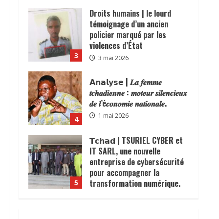
𝗔𝗻𝗮𝗹𝘆𝘀𝗲 | 𝑳𝒂 𝒇𝒆𝒎𝒎𝒆
𝒕𝒄𝒉𝒂𝒅𝒊𝒆𝒏𝒏𝒆 : 𝒎𝒐𝒕𝒆𝒖𝒓 𝒔𝒊𝒍𝒆𝒏𝒄𝒊𝒆𝒖𝒙
𝒅𝒆 𝒍’é𝒄𝒐𝒏𝒐𝒎𝒊𝒆 𝒏𝒂𝒕𝒊𝒐𝒏𝒂𝒍𝒆.
1 mai 2026
4
𝗧𝗰𝗵𝗮𝗱 | TSURIEL CYBER et
IT SARL, une nouvelle
entreprise de cybersécurité
pour accompagner la
transformation numérique.
5
16 avril 2026
N’Djamena | la commune du6ᵉ
arrondissement lance une
operation de dégagement des
trotoirs pour fluidifier la
ccirculation.
1
2 juin 2026
𝗖𝗼𝘁𝗼𝗻 | 𝒍𝒆 𝑻𝒄𝒉𝒂𝒅 𝒎𝒊𝒔𝒆 𝒔𝒖𝒓 𝒖𝒏