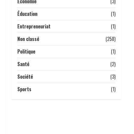
transformation numérique.
Economie
(3)
16 avril 2026
Éducation
(1)
Entrepreneuriat
(1)
Non classé
(258)
Politique
(1)
Santé
(2)
Société
(3)
Sports
(1)