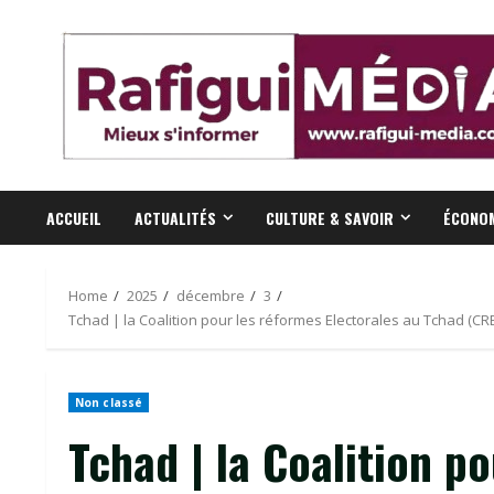
Skip
to
content
ACCUEIL
ACTUALITÉS
CULTURE & SAVOIR
ÉCONOM
Home
2025
décembre
3
Tchad | la Coalition pour les réformes Electorales au Tchad (CRE
Non classé
Tchad | la Coalition p