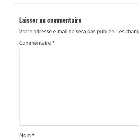
n
u
Laisser un commentaire
Votre adresse e-mail ne sera pas publiée.
Les champ
e
Commentaire
*
R
e
a
d
i
n
g
Nom
*