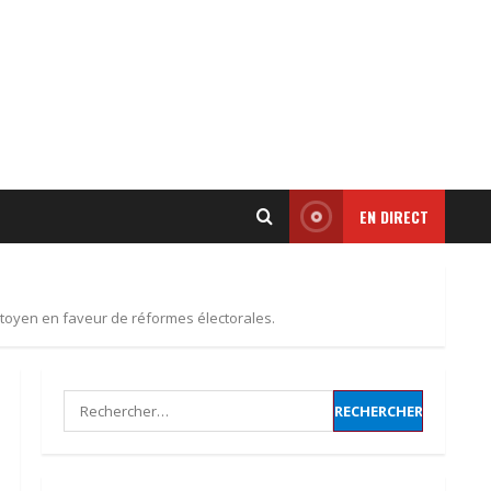
𝗖𝗼𝘁𝗼𝗻 | 𝒍𝒆 𝑻𝒄𝒉𝒂𝒅 𝒎𝒊𝒔𝒆 𝒔𝒖𝒓 𝒖𝒏
𝒂𝒑𝒑𝒖𝒊 𝒇𝒓𝒂𝒏ç𝒂𝒊𝒔 𝒅𝒆 𝟐𝟐,𝟓 𝒎𝒊𝒍𝒍𝒊𝒐𝒏𝒔
𝑼𝑺𝑫 𝒑𝒐𝒖𝒓 𝒓𝒆𝒍𝒂𝒏𝒄𝒆𝒓 𝒔𝒂 𝒇𝒇𝒊𝒍𝒊è𝒓𝒆.
22 mai 2026
2
Droits humains | le lourd
témoignage d’un ancien
policier marqué par les
EN DIRECT
violences d’État
3
3 mai 2026
𝗔𝗻𝗮𝗹𝘆𝘀𝗲 | 𝑳𝒂 𝒇𝒆𝒎𝒎𝒆
citoyen en faveur de réformes électorales.
𝒕𝒄𝒉𝒂𝒅𝒊𝒆𝒏𝒏𝒆 : 𝒎𝒐𝒕𝒆𝒖𝒓 𝒔𝒊𝒍𝒆𝒏𝒄𝒊𝒆𝒖𝒙
𝒅𝒆 𝒍’é𝒄𝒐𝒏𝒐𝒎𝒊𝒆 𝒏𝒂𝒕𝒊𝒐𝒏𝒂𝒍𝒆.
1 mai 2026
4
Rechercher :
𝗧𝗰𝗵𝗮𝗱 | TSURIEL CYBER et
IT SARL, une nouvelle