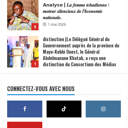
𝗔𝗻𝗮𝗹𝘆𝘀𝗲 | 𝑳𝒂 𝒇𝒆𝒎𝒎𝒆 𝒕𝒄𝒉𝒂𝒅𝒊𝒆𝒏𝒏𝒆 :
𝒎𝒐𝒕𝒆𝒖𝒓 𝒔𝒊𝒍𝒆𝒏𝒄𝒊𝒆𝒖𝒙 𝒅𝒆 𝒍’é𝒄𝒐𝒏𝒐𝒎𝒊𝒆
𝒏𝒂𝒕𝒊𝒐𝒏𝒂𝒍𝒆.
1 mai 2026
5
distinction |Le Délégué Général du
Gouvernement auprès de la province du
Mayo-Kebbi Ouest, le Général
Abdelmanane Khatab, a reçu une
distinction du Consortium des Médias
1
Digitaux en reconnaissance de son
N’Djamena | la commune du6ᵉ
engagement en faveur du
arrondissement lance une operation de
renforcement de la sécurité, de la
CONNECTEZ-VOUS AVEC NOUS
dégagement des trotoirs pour fluidifier
cohésion sociale et du vivre-ensemble
la ccirculation.
dans sa circonscription administrative.
2
2 juin 2026
6 juin 2026
𝗖𝗼𝘁𝗼𝗻 | 𝒍𝒆 𝑻𝒄𝒉𝒂𝒅 𝒎𝒊𝒔𝒆 𝒔𝒖𝒓 𝒖𝒏 𝒂𝒑𝒑𝒖𝒊
𝒇𝒓𝒂𝒏ç𝒂𝒊𝒔 𝒅𝒆 𝟐𝟐,𝟓 𝒎𝒊𝒍𝒍𝒊𝒐𝒏𝒔 𝑼𝑺𝑫 𝒑𝒐𝒖𝒓