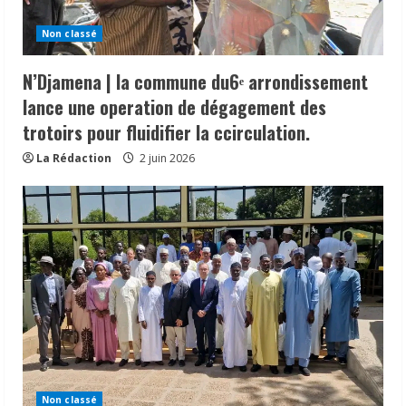
Non classé
N’Djamena | la commune du6ᵉ arrondissement
lance une operation de dégagement des
trotoirs pour fluidifier la ccirculation.
La Rédaction
2 juin 2026
N’Djamena | la commune du6ᵉ
arrondissement lance une operation de
dégagement des trotoirs pour fluidifier
la ccirculation.
2
2 juin 2026
Non classé