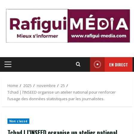
Skip
to
content
EN DIRECT
Primary
Menu
Home
2025
novembre
25
Tchad | l’INSEED organise un atelier national pour renforcer
l’usage des données statistiques par les journalistes.
Non classé
Tchad | l’INSEED organise un atelier national