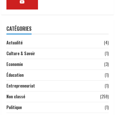
𝒓𝒆𝒍𝒂𝒏𝒄𝒆𝒓 𝒔𝒂 𝒇𝒇𝒊𝒍𝒊è𝒓𝒆.
22 mai 2026
3
Droits humains | le lourd témoignage
CATÉGORIES
d’un ancien policier marqué par les
violences d’État
3 mai 2026
Actualité
(4)
4
Culture & Savoir
(1)
𝗔𝗻𝗮𝗹𝘆𝘀𝗲 | 𝑳𝒂 𝒇𝒆𝒎𝒎𝒆 𝒕𝒄𝒉𝒂𝒅𝒊𝒆𝒏𝒏𝒆 :
𝒎𝒐𝒕𝒆𝒖𝒓 𝒔𝒊𝒍𝒆𝒏𝒄𝒊𝒆𝒖𝒙 𝒅𝒆 𝒍’é𝒄𝒐𝒏𝒐𝒎𝒊𝒆
Economie
(3)
𝒏𝒂𝒕𝒊𝒐𝒏𝒂𝒍𝒆.
1 mai 2026
Éducation
(1)
5
Entrepreneuriat
(1)
Non classé
(259)
Politique
(1)