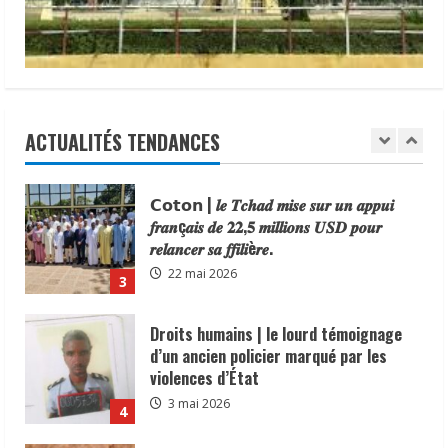
Abdelmanane Khatab, a reçu une
distinction du Consortium des Médias
1
Digitaux en reconnaissance de son
N’Djamena | la commune du6ᵉ
engagement en faveur du
arrondissement lance une operation de
renforcement de la sécurité, de la
dégagement des trotoirs pour fluidifier
cohésion sociale et du vivre-ensemble
la ccirculation.
dans sa circonscription administrative.
ACTUALITÉS TENDANCES
2
2 juin 2026
6 juin 2026
𝗖𝗼𝘁𝗼𝗻 | 𝒍𝒆 𝑻𝒄𝒉𝒂𝒅 𝒎𝒊𝒔𝒆 𝒔𝒖𝒓 𝒖𝒏 𝒂𝒑𝒑𝒖𝒊
𝒇𝒓𝒂𝒏ç𝒂𝒊𝒔 𝒅𝒆 𝟐𝟐,𝟓 𝒎𝒊𝒍𝒍𝒊𝒐𝒏𝒔 𝑼𝑺𝑫 𝒑𝒐𝒖𝒓
𝒓𝒆𝒍𝒂𝒏𝒄𝒆𝒓 𝒔𝒂 𝒇𝒇𝒊𝒍𝒊è𝒓𝒆.
22 mai 2026
3
Droits humains | le lourd témoignage
d’un ancien policier marqué par les
violences d’État
3 mai 2026
4