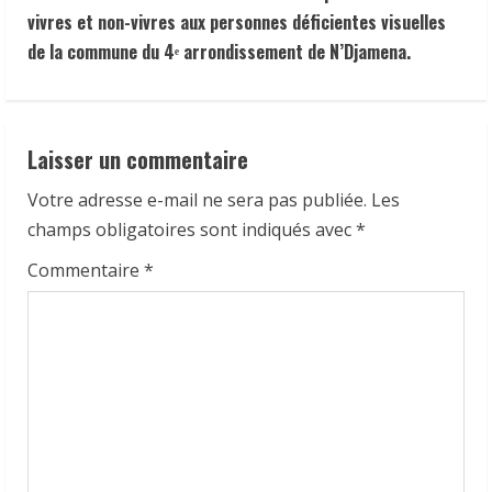
e
vivres et non-vivres aux personnes déficientes visuelles
R
de la commune du 4ᵉ arrondissement de N’Djamena.
e
a
Laisser un commentaire
d
Votre adresse e-mail ne sera pas publiée.
Les
i
champs obligatoires sont indiqués avec
*
Commentaire
*
n
g