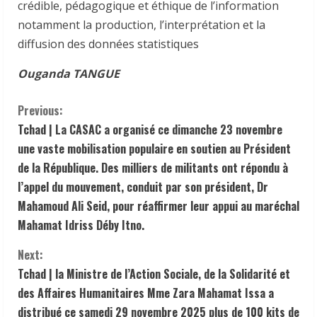
crédible, pédagogique et éthique de l’information
notamment la production, l’interprétation et la
diffusion des données statistiques
Ouganda TANGUE
C
Previous:
Tchad | La CASAC a organisé ce dimanche 23 novembre
o
une vaste mobilisation populaire en soutien au Président
n
de la République. Des milliers de militants ont répondu à
l’appel du mouvement, conduit par son président, Dr
t
Mahamoud Ali Seid, pour réaffirmer leur appui au maréchal
Mahamat Idriss Déby Itno.
i
Next:
n
Tchad | la Ministre de l’Action Sociale, de la Solidarité et
u
des Affaires Humanitaires Mme Zara Mahamat Issa a
distribué ce samedi 29 novembre 2025 plus de 100 kits de