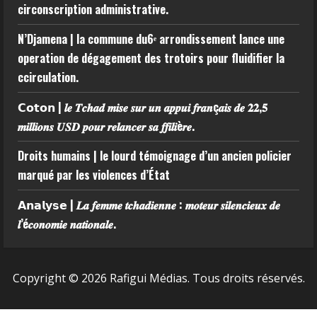
circonscription administrative.
N’Djamena | la commune du6ᵉ arrondissement lance une
operation de dégagement des trotoirs pour fluidifier la
ccirculation.
𝗖𝗼𝘁𝗼𝗻 | 𝒍𝒆 𝑻𝒄𝒉𝒂𝒅 𝒎𝒊𝒔𝒆 𝒔𝒖𝒓 𝒖𝒏 𝒂𝒑𝒑𝒖𝒊 𝒇𝒓𝒂𝒏ç𝒂𝒊𝒔 𝒅𝒆 𝟐𝟐,𝟓
𝒎𝒊𝒍𝒍𝒊𝒐𝒏𝒔 𝑼𝑺𝑫 𝒑𝒐𝒖𝒓 𝒓𝒆𝒍𝒂𝒏𝒄𝒆𝒓 𝒔𝒂 𝒇𝒇𝒊𝒍𝒊è𝒓𝒆.
Droits humains | le lourd témoignage d’un ancien policier
marqué par les violences d’État
𝗔𝗻𝗮𝗹𝘆𝘀𝗲 | 𝑳𝒂 𝒇𝒆𝒎𝒎𝒆 𝒕𝒄𝒉𝒂𝒅𝒊𝒆𝒏𝒏𝒆 : 𝒎𝒐𝒕𝒆𝒖𝒓 𝒔𝒊𝒍𝒆𝒏𝒄𝒊𝒆𝒖𝒙 𝒅𝒆
𝒍’é𝒄𝒐𝒏𝒐𝒎𝒊𝒆 𝒏𝒂𝒕𝒊𝒐𝒏𝒂𝒍𝒆.
Copyright © 2026 Rafigui Médias. Tous droits réservés.