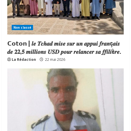
Non classé
𝗖𝗼𝘁𝗼𝗻 | 𝒍𝒆 𝑻𝒄𝒉𝒂𝒅 𝒎𝒊𝒔𝒆 𝒔𝒖𝒓 𝒖𝒏 𝒂𝒑𝒑𝒖𝒊 𝒇𝒓𝒂𝒏ç𝒂𝒊𝒔
𝒅𝒆 𝟐𝟐,𝟓 𝒎𝒊𝒍𝒍𝒊𝒐𝒏𝒔 𝑼𝑺𝑫 𝒑𝒐𝒖𝒓 𝒓𝒆𝒍𝒂𝒏𝒄𝒆𝒓 𝒔𝒂 𝒇𝒇𝒊𝒍𝒊è𝒓𝒆.
La Rédaction
22 mai 2026