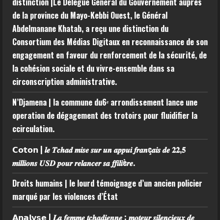
distinction |Le Délégué Général du Gouvernement auprès
de la province du Mayo-Kebbi Ouest, le Général
Abdelmanane Khatab, a reçu une distinction du
Consortium des Médias Digitaux en reconnaissance de son
engagement en faveur du renforcement de la sécurité, de
la cohésion sociale et du vivre-ensemble dans sa
circonscription administrative.
N’Djamena | la commune du6ᵉ arrondissement lance une
operation de dégagement des trotoirs pour fluidifier la
ccirculation.
𝗖𝗼𝘁𝗼𝗻 | 𝒍𝒆 𝑻𝒄𝒉𝒂𝒅 𝒎𝒊𝒔𝒆 𝒔𝒖𝒓 𝒖𝒏 𝒂𝒑𝒑𝒖𝒊 𝒇𝒓𝒂𝒏ç𝒂𝒊𝒔 𝒅𝒆 𝟐𝟐,𝟓
𝒎𝒊𝒍𝒍𝒊𝒐𝒏𝒔 𝑼𝑺𝑫 𝒑𝒐𝒖𝒓 𝒓𝒆𝒍𝒂𝒏𝒄𝒆𝒓 𝒔𝒂 𝒇𝒇𝒊𝒍𝒊è𝒓𝒆.
Droits humains | le lourd témoignage d’un ancien policier
marqué par les violences d’État
𝗔𝗻𝗮𝗹𝘆𝘀𝗲 | 𝑳𝒂 𝒇𝒆𝒎𝒎𝒆 𝒕𝒄𝒉𝒂𝒅𝒊𝒆𝒏𝒏𝒆 : 𝒎𝒐𝒕𝒆𝒖𝒓 𝒔𝒊𝒍𝒆𝒏𝒄𝒊𝒆𝒖𝒙 𝒅𝒆