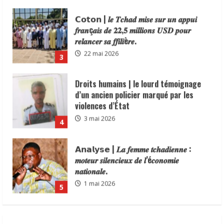
Droits humains | le lourd témoignage
d’un ancien policier marqué par les
violences d’État
3 mai 2026
4
𝗔𝗻𝗮𝗹𝘆𝘀𝗲 | 𝑳𝒂 𝒇𝒆𝒎𝒎𝒆 𝒕𝒄𝒉𝒂𝒅𝒊𝒆𝒏𝒏𝒆 :
𝒎𝒐𝒕𝒆𝒖𝒓 𝒔𝒊𝒍𝒆𝒏𝒄𝒊𝒆𝒖𝒙 𝒅𝒆 𝒍’é𝒄𝒐𝒏𝒐𝒎𝒊𝒆
𝒏𝒂𝒕𝒊𝒐𝒏𝒂𝒍𝒆.
1 mai 2026
5
distinction |Le Délégué Général du
Gouvernement auprès de la province du
Mayo-Kebbi Ouest, le Général
Abdelmanane Khatab, a reçu une
distinction du Consortium des Médias
1
Digitaux en reconnaissance de son
N’Djamena | la commune du6ᵉ
engagement en faveur du
arrondissement lance une operation de
renforcement de la sécurité, de la