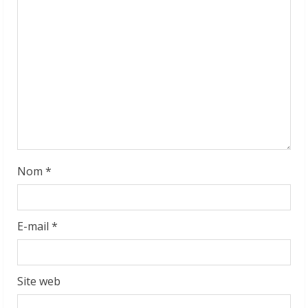
d
i
n
g
Nom
*
E-mail
*
Site web