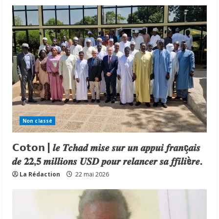
Non classé
𝗖𝗼𝘁𝗼𝗻 | 𝒍𝒆 𝑻𝒄𝒉𝒂𝒅 𝒎𝒊𝒔𝒆 𝒔𝒖𝒓 𝒖𝒏 𝒂𝒑𝒑𝒖𝒊 𝒇𝒓𝒂𝒏ç𝒂𝒊𝒔
𝒅𝒆 𝟐𝟐,𝟓 𝒎𝒊𝒍𝒍𝒊𝒐𝒏𝒔 𝑼𝑺𝑫 𝒑𝒐𝒖𝒓 𝒓𝒆𝒍𝒂𝒏𝒄𝒆𝒓 𝒔𝒂 𝒇𝒇𝒊𝒍𝒊è𝒓𝒆.
La Rédaction
22 mai 2026