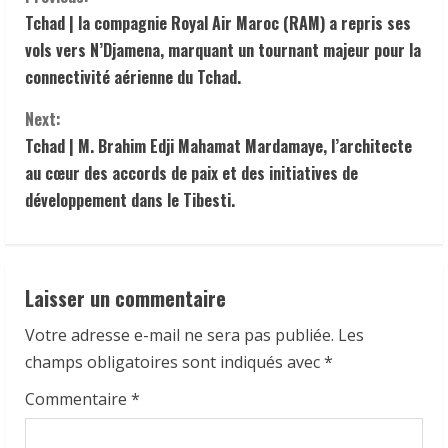
C
Tchad | la compagnie Royal Air Maroc (RAM) a repris ses
o
vols vers N’Djamena, marquant un tournant majeur pour la
n
connectivité aérienne du Tchad.
t
Next:
Tchad | M. Brahim Edji Mahamat Mardamaye, l’architecte
i
au cœur des accords de paix et des initiatives de
développement dans le Tibesti.
n
u
e
Laisser un commentaire
R
Votre adresse e-mail ne sera pas publiée.
Les
champs obligatoires sont indiqués avec
*
e
Commentaire
*
a