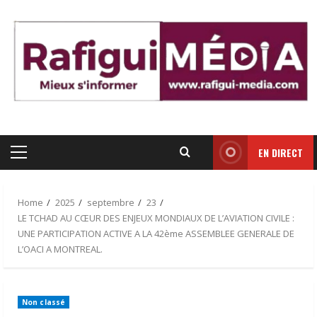
Skip
to
content
EN DIRECT
Primary
Menu
Home
2025
septembre
23
LE TCHAD AU CŒUR DES ENJEUX MONDIAUX DE L’AVIATION CIVILE :
UNE PARTICIPATION ACTIVE A LA 42ème ASSEMBLEE GENERALE DE
L’OACI A MONTREAL.
Non classé