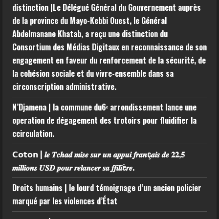
distinction |Le Délégué Général du Gouvernement auprès
de la province du Mayo-Kebbi Ouest, le Général
Abdelmanane Khatab, a reçu une distinction du
Consortium des Médias Digitaux en reconnaissance de son
engagement en faveur du renforcement de la sécurité, de
la cohésion sociale et du vivre-ensemble dans sa
circonscription administrative.
N’Djamena | la commune du6ᵉ arrondissement lance une
operation de dégagement des trotoirs pour fluidifier la
ccirculation.
𝗖𝗼𝘁𝗼𝗻 | 𝒍𝒆 𝑻𝒄𝒉𝒂𝒅 𝒎𝒊𝒔𝒆 𝒔𝒖𝒓 𝒖𝒏 𝒂𝒑𝒑𝒖𝒊 𝒇𝒓𝒂𝒏ç𝒂𝒊𝒔 𝒅𝒆 𝟐𝟐,𝟓
𝒎𝒊𝒍𝒍𝒊𝒐𝒏𝒔 𝑼𝑺𝑫 𝒑𝒐𝒖𝒓 𝒓𝒆𝒍𝒂𝒏𝒄𝒆𝒓 𝒔𝒂 𝒇𝒇𝒊𝒍𝒊è𝒓𝒆.
Droits humains | le lourd témoignage d’un ancien policier
marqué par les violences d’État