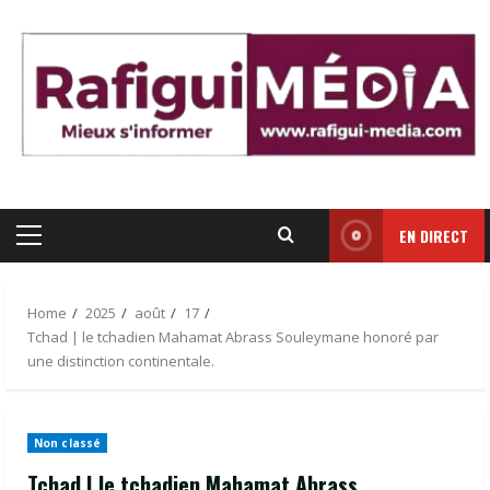
Skip
to
content
EN DIRECT
Primary
Menu
Home
2025
août
17
Tchad | le tchadien Mahamat Abrass Souleymane honoré par
une distinction continentale.
Non classé
Tchad | le tchadien Mahamat Abrass