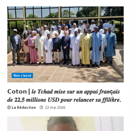
Non classé
𝗖𝗼𝘁𝗼𝗻 | 𝒍𝒆 𝑻𝒄𝒉𝒂𝒅 𝒎𝒊𝒔𝒆 𝒔𝒖𝒓 𝒖𝒏 𝒂𝒑𝒑𝒖𝒊 𝒇𝒓𝒂𝒏ç𝒂𝒊𝒔
𝒅𝒆 𝟐𝟐,𝟓 𝒎𝒊𝒍𝒍𝒊𝒐𝒏𝒔 𝑼𝑺𝑫 𝒑𝒐𝒖𝒓 𝒓𝒆𝒍𝒂𝒏𝒄𝒆𝒓 𝒔𝒂 𝒇𝒇𝒊𝒍𝒊è𝒓𝒆.
La Rédaction
22 mai 2026