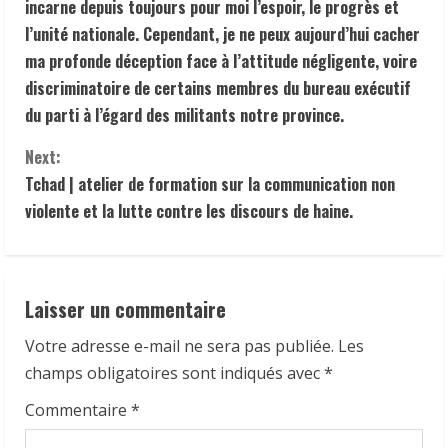
incarne depuis toujours pour moi l’espoir, le progrès et
t
l’unité nationale. Cependant, je ne peux aujourd’hui cacher
ma profonde déception face à l’attitude négligente, voire
i
discriminatoire de certains membres du bureau exécutif
n
du parti à l’égard des militants notre province.
u
Next:
Tchad | atelier de formation sur la communication non
e
violente et la lutte contre les discours de haine.
R
e
Laisser un commentaire
a
Votre adresse e-mail ne sera pas publiée.
Les
d
champs obligatoires sont indiqués avec
*
i
Commentaire
*