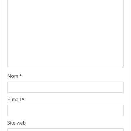
n
g
Nom
*
E-mail
*
Site web