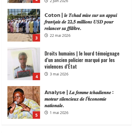
Droits humains | le lourd témoignage
d’un ancien policier marqué par les
violences d’État
3 mai 2026
4
𝗔𝗻𝗮𝗹𝘆𝘀𝗲 | 𝑳𝒂 𝒇𝒆𝒎𝒎𝒆 𝒕𝒄𝒉𝒂𝒅𝒊𝒆𝒏𝒏𝒆 :
𝒎𝒐𝒕𝒆𝒖𝒓 𝒔𝒊𝒍𝒆𝒏𝒄𝒊𝒆𝒖𝒙 𝒅𝒆 𝒍’é𝒄𝒐𝒏𝒐𝒎𝒊𝒆
𝒏𝒂𝒕𝒊𝒐𝒏𝒂𝒍𝒆.
1 mai 2026
5
distinction |Le Délégué Général du
Gouvernement auprès de la province du
Mayo-Kebbi Ouest, le Général
Abdelmanane Khatab, a reçu une
distinction du Consortium des Médias
1
Digitaux en reconnaissance de son
N’Djamena | la commune du6ᵉ
engagement en faveur du