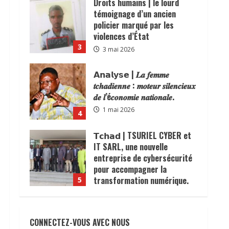
policier marqué par les
violences d’État
3
3 mai 2026
𝗔𝗻𝗮𝗹𝘆𝘀𝗲 | 𝑳𝒂 𝒇𝒆𝒎𝒎𝒆
𝒕𝒄𝒉𝒂𝒅𝒊𝒆𝒏𝒏𝒆 : 𝒎𝒐𝒕𝒆𝒖𝒓 𝒔𝒊𝒍𝒆𝒏𝒄𝒊𝒆𝒖𝒙
𝒅𝒆 𝒍’é𝒄𝒐𝒏𝒐𝒎𝒊𝒆 𝒏𝒂𝒕𝒊𝒐𝒏𝒂𝒍𝒆.
1 mai 2026
4
𝗧𝗰𝗵𝗮𝗱 | TSURIEL CYBER et
IT SARL, une nouvelle
entreprise de cybersécurité
pour accompagner la
transformation numérique.
5
16 avril 2026
N’Djamena | la commune du6ᵉ
arrondissement lance une
operation de dégagement des
trotoirs pour fluidifier la
CONNECTEZ-VOUS AVEC NOUS
ccirculation.
1