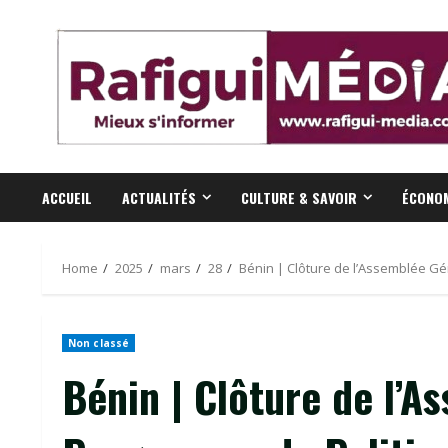
Skip
to
content
ACCUEIL
ACTUALITÉS
CULTURE & SAVOIR
ÉCONOM
Home
2025
mars
28
Bénin | Clôture de l’Assemblée G
Non classé
Bénin | Clôture de l’A