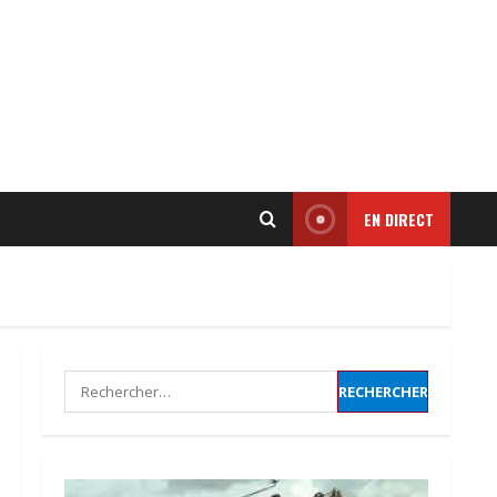
𝗖𝗼𝘁𝗼𝗻 | 𝒍𝒆 𝑻𝒄𝒉𝒂𝒅 𝒎𝒊𝒔𝒆 𝒔𝒖𝒓 𝒖𝒏
𝒂𝒑𝒑𝒖𝒊 𝒇𝒓𝒂𝒏ç𝒂𝒊𝒔 𝒅𝒆 𝟐𝟐,𝟓 𝒎𝒊𝒍𝒍𝒊𝒐𝒏𝒔
𝑼𝑺𝑫 𝒑𝒐𝒖𝒓 𝒓𝒆𝒍𝒂𝒏𝒄𝒆𝒓 𝒔𝒂 𝒇𝒇𝒊𝒍𝒊è𝒓𝒆.
22 mai 2026
2
EN DIRECT
Droits humains | le lourd
témoignage d’un ancien
policier marqué par les
violences d’État
3
3 mai 2026
Rechercher :
𝗔𝗻𝗮𝗹𝘆𝘀𝗲 | 𝑳𝒂 𝒇𝒆𝒎𝒎𝒆
𝒕𝒄𝒉𝒂𝒅𝒊𝒆𝒏𝒏𝒆 : 𝒎𝒐𝒕𝒆𝒖𝒓 𝒔𝒊𝒍𝒆𝒏𝒄𝒊𝒆𝒖𝒙
𝒅𝒆 𝒍’é𝒄𝒐𝒏𝒐𝒎𝒊𝒆 𝒏𝒂𝒕𝒊𝒐𝒏𝒂𝒍𝒆.
1 mai 2026
4