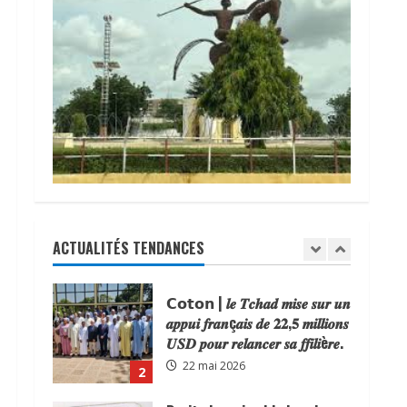
𝗧𝗰𝗵𝗮𝗱 | TSURIEL CYBER et
IT SARL, une nouvelle
entreprise de cybersécurité
pour accompagner la
transformation numérique.
5
16 avril 2026
N’Djamena | la commune du6ᵉ
arrondissement lance une
operation de dégagement des
trotoirs pour fluidifier la
ccirculation.
1
2 juin 2026
ACTUALITÉS TENDANCES
𝗖𝗼𝘁𝗼𝗻 | 𝒍𝒆 𝑻𝒄𝒉𝒂𝒅 𝒎𝒊𝒔𝒆 𝒔𝒖𝒓 𝒖𝒏
𝒂𝒑𝒑𝒖𝒊 𝒇𝒓𝒂𝒏ç𝒂𝒊𝒔 𝒅𝒆 𝟐𝟐,𝟓 𝒎𝒊𝒍𝒍𝒊𝒐𝒏𝒔
𝑼𝑺𝑫 𝒑𝒐𝒖𝒓 𝒓𝒆𝒍𝒂𝒏𝒄𝒆𝒓 𝒔𝒂 𝒇𝒇𝒊𝒍𝒊è𝒓𝒆.
22 mai 2026
2
Droits humains | le lourd
témoignage d’un ancien