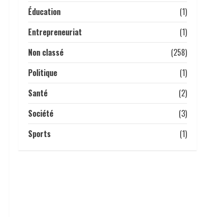
IT SARL, une nouvelle
Éducation
(1)
entreprise de cybersécurité
pour accompagner la
Entrepreneuriat
(1)
transformation numérique.
5
16 avril 2026
Non classé
(258)
Politique
(1)
Santé
(2)
Société
(3)
Sports
(1)