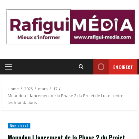
Skip
to
content
EN DIRECT
Primary
Menu
Home
2025
mars
17
Moundou | lancement de la Phase 2 du Projet de Lutte contre
les Inondations
Non classé
Moundou | lancement de la Phase 2 du Projet