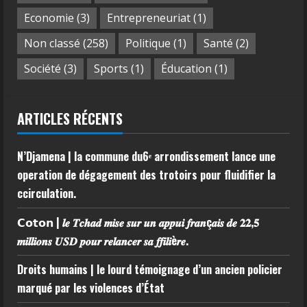
Economie
(3)
Entrepreneuriat
(1)
Non classé
(258)
Politique
(1)
Santé
(2)
Société
(3)
Sports
(1)
Éducation
(1)
ARTICLES RÉCENTS
N’Djamena | la commune du6ᵉ arrondissement lance une
operation de dégagement des trotoirs pour fluidifier la
ccirculation.
𝗖𝗼𝘁𝗼𝗻 | 𝒍𝒆 𝑻𝒄𝒉𝒂𝒅 𝒎𝒊𝒔𝒆 𝒔𝒖𝒓 𝒖𝒏 𝒂𝒑𝒑𝒖𝒊 𝒇𝒓𝒂𝒏ç𝒂𝒊𝒔 𝒅𝒆 𝟐𝟐,𝟓
𝒎𝒊𝒍𝒍𝒊𝒐𝒏𝒔 𝑼𝑺𝑫 𝒑𝒐𝒖𝒓 𝒓𝒆𝒍𝒂𝒏𝒄𝒆𝒓 𝒔𝒂 𝒇𝒇𝒊𝒍𝒊è𝒓𝒆.
Droits humains | le lourd témoignage d’un ancien policier
marqué par les violences d’État