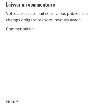
u
Laisser un commentaire
e
Votre adresse e-mail ne sera pas publiée.
Les
R
champs obligatoires sont indiqués avec
*
e
Commentaire
*
a
d
i
n
g
Nom
*