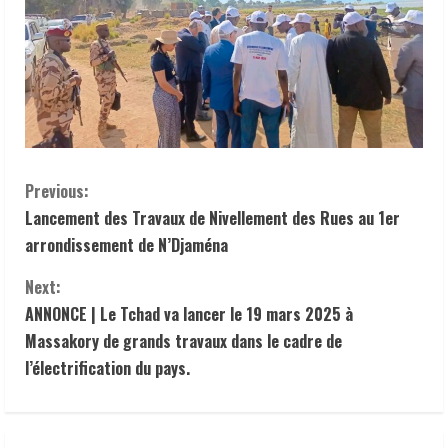
C
Previous:
Lancement des Travaux de Nivellement des Rues au 1er
o
arrondissement de N’Djaména
n
Next:
t
ANNONCE | Le Tchad va lancer le 19 mars 2025 à
Massakory de grands travaux dans le cadre de
i
l’électrification du pays.
n