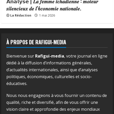
𝗔𝗻𝗮𝗹𝘆𝘀𝗲 | 𝑳𝒂 𝒇𝒆𝒎𝒎𝒆 𝒕𝒄𝒉𝒂𝒅𝒊𝒆𝒏𝒏𝒆 : 𝒎𝒐𝒕𝒆𝒖𝒓
𝒔𝒊𝒍𝒆𝒏𝒄𝒊𝒆𝒖𝒙 𝒅𝒆 𝒍’é𝒄𝒐𝒏𝒐𝒎𝒊𝒆 𝒏𝒂𝒕𝒊𝒐𝒏𝒂𝒍𝒆.
La Rédaction
1 mai 2026
À PROPOS DE RAFIGUI-MEDIA
Bienvenue sur
Rafigui-media
, votre journal en ligne
dédié à la diffusion d’informations générales,
d’actualités internationales, ainsi que d’analyses
politiques, économiques, culturelles et socio-
éducatives.
Nous nous engageons à vous fournir un contenu de
qualité, riche et diversifié, afin de vous offrir une
vision claire et approfondie des enjeux mondiaux