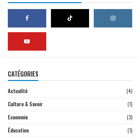
22 mai 2026
2
Droits humains | le lourd témoignage
d’un ancien policier marqué par les
violences d’État
3 mai 2026
3
𝗔𝗻𝗮𝗹𝘆𝘀𝗲 | 𝑳𝒂 𝒇𝒆𝒎𝒎𝒆 𝒕𝒄𝒉𝒂𝒅𝒊𝒆𝒏𝒏𝒆 :
CATÉGORIES
𝒎𝒐𝒕𝒆𝒖𝒓 𝒔𝒊𝒍𝒆𝒏𝒄𝒊𝒆𝒖𝒙 𝒅𝒆 𝒍’é𝒄𝒐𝒏𝒐𝒎𝒊𝒆
𝒏𝒂𝒕𝒊𝒐𝒏𝒂𝒍𝒆.
1 mai 2026
Actualité
(4)
4
Culture & Savoir
(1)
𝗧𝗰𝗵𝗮𝗱 | TSURIEL CYBER et IT SARL,
une nouvelle entreprise de
Economie
(3)
cybersécurité pour accompagner la
transformation numérique.
Éducation
(1)
5
16 avril 2026