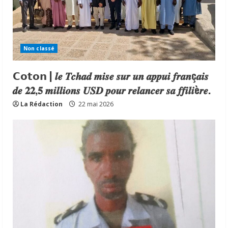
Non classé
𝗖𝗼𝘁𝗼𝗻 | 𝒍𝒆 𝑻𝒄𝒉𝒂𝒅 𝒎𝒊𝒔𝒆 𝒔𝒖𝒓 𝒖𝒏 𝒂𝒑𝒑𝒖𝒊 𝒇𝒓𝒂𝒏ç𝒂𝒊𝒔
𝒅𝒆 𝟐𝟐,𝟓 𝒎𝒊𝒍𝒍𝒊𝒐𝒏𝒔 𝑼𝑺𝑫 𝒑𝒐𝒖𝒓 𝒓𝒆𝒍𝒂𝒏𝒄𝒆𝒓 𝒔𝒂 𝒇𝒇𝒊𝒍𝒊è𝒓𝒆.
La Rédaction
22 mai 2026