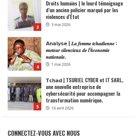
𝗔𝗻𝗮𝗹𝘆𝘀𝗲 | 𝑳𝒂 𝒇𝒆𝒎𝒎𝒆 𝒕𝒄𝒉𝒂𝒅𝒊𝒆𝒏𝒏𝒆 :
𝒎𝒐𝒕𝒆𝒖𝒓 𝒔𝒊𝒍𝒆𝒏𝒄𝒊𝒆𝒖𝒙 𝒅𝒆 𝒍’é𝒄𝒐𝒏𝒐𝒎𝒊𝒆
𝒏𝒂𝒕𝒊𝒐𝒏𝒂𝒍𝒆.
1 mai 2026
4
𝗧𝗰𝗵𝗮𝗱 | TSURIEL CYBER et IT SARL,
une nouvelle entreprise de
cybersécurité pour accompagner la
transformation numérique.
5
16 avril 2026
N’Djamena | la commune du6ᵉ
arrondissement lance une operation de
dégagement des trotoirs pour fluidifier
la ccirculation.
1
2 juin 2026
𝗖𝗼𝘁𝗼𝗻 | 𝒍𝒆 𝑻𝒄𝒉𝒂𝒅 𝒎𝒊𝒔𝒆 𝒔𝒖𝒓 𝒖𝒏 𝒂𝒑𝒑𝒖𝒊
𝒇𝒓𝒂𝒏ç𝒂𝒊𝒔 𝒅𝒆 𝟐𝟐,𝟓 𝒎𝒊𝒍𝒍𝒊𝒐𝒏𝒔 𝑼𝑺𝑫 𝒑𝒐𝒖𝒓
CONNECTEZ-VOUS AVEC NOUS
𝒓𝒆𝒍𝒂𝒏𝒄𝒆𝒓 𝒔𝒂 𝒇𝒇𝒊𝒍𝒊è𝒓𝒆.