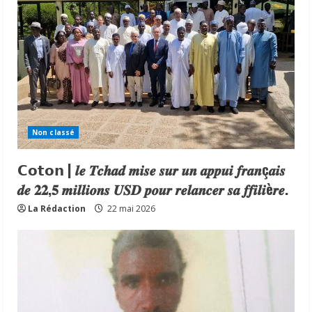
Non classé
𝗖𝗼𝘁𝗼𝗻 | 𝒍𝒆 𝑻𝒄𝒉𝒂𝒅 𝒎𝒊𝒔𝒆 𝒔𝒖𝒓 𝒖𝒏 𝒂𝒑𝒑𝒖𝒊 𝒇𝒓𝒂𝒏ç𝒂𝒊𝒔
𝒅𝒆 𝟐𝟐,𝟓 𝒎𝒊𝒍𝒍𝒊𝒐𝒏𝒔 𝑼𝑺𝑫 𝒑𝒐𝒖𝒓 𝒓𝒆𝒍𝒂𝒏𝒄𝒆𝒓 𝒔𝒂 𝒇𝒇𝒊𝒍𝒊è𝒓𝒆.
La Rédaction
22 mai 2026
𝗖𝗼𝘁𝗼𝗻 | 𝒍𝒆 𝑻𝒄𝒉𝒂𝒅 𝒎𝒊𝒔𝒆 𝒔𝒖𝒓 𝒖𝒏 𝒂𝒑𝒑𝒖𝒊