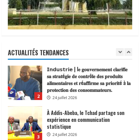
de visa d’entrée au Tchad pour les
officiellement une agence à Bongor
Reporters
ressortissants des pays africains.
Tchadiens
16 juillet 2026
(RJRT),
5
22 juillet 2026
dans
le
cadre
𝗦𝗔𝗡𝗧É
𝐥𝐞𝐬 𝐥𝐞𝐚𝐝𝐞𝐫𝐬 𝐫𝐞𝐥𝐢𝐠𝐢𝐞𝐮𝐱 et
du
traditionnels 𝐚𝐬𝐬𝐨𝐜𝐢é𝐬 𝐚𝐮𝐱 𝐚𝐜𝐭𝐢𝐨𝐧𝐬 𝐝𝐞
projet
«
𝐬𝐞𝐧𝐬𝐢𝐛𝐢𝐥𝐢𝐬𝐚𝐭𝐢𝐨𝐧 𝐜𝐨𝐧𝐭𝐫𝐞 𝐥’é𝐩𝐢𝐝é𝐦𝐢𝐞 𝐝𝐞
Renforcer
𝐜𝐡𝐨𝐥é𝐫𝐚
la
ACTUALITÉS TENDANCES
liberté
1
d’expression
6 août 2026
et
la
𝗜𝗻𝗱𝘂𝘀𝘁𝗿𝗶𝗲 | l𝐞 𝐠𝐨𝐮𝐯𝐞𝐫𝐧𝐞𝐦𝐞𝐧𝐭 𝐜𝐥𝐚𝐫𝐢𝐟𝐢𝐞
participation
citoyenne
𝐬𝐚 𝐬𝐭𝐫𝐚𝐭é𝐠𝐢𝐞 𝐝𝐞 𝐜𝐨𝐧𝐭𝐫ô𝐥𝐞 𝐝𝐞𝐬 𝐩𝐫𝐨𝐝𝐮𝐢𝐭𝐬
à
𝐚𝐥𝐢𝐦𝐞𝐧𝐭𝐚𝐢𝐫𝐞𝐬 𝐞𝐭 𝐫é𝐚𝐟𝐟𝐢𝐫𝐦𝐞 𝐬𝐚 𝐩𝐫𝐢𝐨𝐫𝐢𝐭é à 𝐥𝐚
la
transition
𝐩𝐫𝐨𝐭𝐞𝐜𝐭𝐢𝐨𝐧 𝐝𝐞𝐬 𝐜𝐨𝐧𝐬𝐨𝐦𝐦𝐚𝐭𝐞𝐮𝐫𝐬.
politique
2
».
24 juillet 2026
À Addis-Abeba, le Tchad partage son
expérience en communication
statistique
24 juillet 2026
3