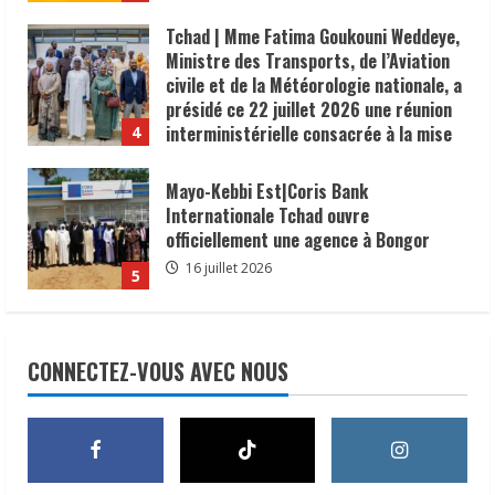
Tchad | Mme Fatima Goukouni Weddeye,
Ministre des Transports, de l’Aviation
civile et de la Météorologie nationale, a
présidé ce 22 juillet 2026 une réunion
interministérielle consacrée à la mise
4
en œuvre de la décision du président de
la République, le Maréchal Mahamat
Mayo-Kebbi Est|Coris Bank
Idriss Déby Itno, supprimant l’obligation
Internationale Tchad ouvre
de visa d’entrée au Tchad pour les
officiellement une agence à Bongor
ressortissants des pays africains.
16 juillet 2026
5
22 juillet 2026
𝗦𝗔𝗡𝗧É
𝐥𝐞𝐬 𝐥𝐞𝐚𝐝𝐞𝐫𝐬 𝐫𝐞𝐥𝐢𝐠𝐢𝐞𝐮𝐱 et
traditionnels 𝐚𝐬𝐬𝐨𝐜𝐢é𝐬 𝐚𝐮𝐱 𝐚𝐜𝐭𝐢𝐨𝐧𝐬 𝐝𝐞
CONNECTEZ-VOUS AVEC NOUS
𝐬𝐞𝐧𝐬𝐢𝐛𝐢𝐥𝐢𝐬𝐚𝐭𝐢𝐨𝐧 𝐜𝐨𝐧𝐭𝐫𝐞 𝐥’é𝐩𝐢𝐝é𝐦𝐢𝐞 𝐝𝐞
𝐜𝐡𝐨𝐥é𝐫𝐚
1
6 août 2026
𝗜𝗻𝗱𝘂𝘀𝘁𝗿𝗶𝗲 | l𝐞 𝐠𝐨𝐮𝐯𝐞𝐫𝐧𝐞𝐦𝐞𝐧𝐭 𝐜𝐥𝐚𝐫𝐢𝐟𝐢𝐞
𝐬𝐚 𝐬𝐭𝐫𝐚𝐭é𝐠𝐢𝐞 𝐝𝐞 𝐜𝐨𝐧𝐭𝐫ô𝐥𝐞 𝐝𝐞𝐬 𝐩𝐫𝐨𝐝𝐮𝐢𝐭𝐬