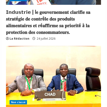
𝗜𝗻𝗱𝘂𝘀𝘁𝗿𝗶𝗲 | l𝐞 𝐠𝐨𝐮𝐯𝐞𝐫𝐧𝐞𝐦𝐞𝐧𝐭 𝐜𝐥𝐚𝐫𝐢𝐟𝐢𝐞 𝐬𝐚
𝐬𝐭𝐫𝐚𝐭é𝐠𝐢𝐞 𝐝𝐞 𝐜𝐨𝐧𝐭𝐫ô𝐥𝐞 𝐝𝐞𝐬 𝐩𝐫𝐨𝐝𝐮𝐢𝐭𝐬
𝐚𝐥𝐢𝐦𝐞𝐧𝐭𝐚𝐢𝐫𝐞𝐬 𝐞𝐭 𝐫é𝐚𝐟𝐟𝐢𝐫𝐦𝐞 𝐬𝐚 𝐩𝐫𝐢𝐨𝐫𝐢𝐭é à 𝐥𝐚
𝐩𝐫𝐨𝐭𝐞𝐜𝐭𝐢𝐨𝐧 𝐝𝐞𝐬 𝐜𝐨𝐧𝐬𝐨𝐦𝐦𝐚𝐭𝐞𝐮𝐫𝐬.
La Rédaction
24 juillet 2026
Non classé