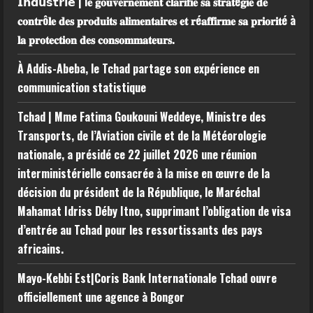
𝗜𝗻𝗱𝘂𝘀𝘁𝗿𝗶𝗲 | l𝐞 𝐠𝐨𝐮𝐯𝐞𝐫𝐧𝐞𝐦𝐞𝐧𝐭 𝐜𝐥𝐚𝐫𝐢𝐟𝐢𝐞 𝐬𝐚 𝐬𝐭𝐫𝐚𝐭é𝐠𝐢𝐞 𝐝𝐞
𝐜𝐨𝐧𝐭𝐫ô𝐥𝐞 𝐝𝐞𝐬 𝐩𝐫𝐨𝐝𝐮𝐢𝐭𝐬 𝐚𝐥𝐢𝐦𝐞𝐧𝐭𝐚𝐢𝐫𝐞𝐬 𝐞𝐭 𝐫é𝐚𝐟𝐟𝐢𝐫𝐦𝐞 𝐬𝐚 𝐩𝐫𝐢𝐨𝐫𝐢𝐭é à
𝐥𝐚 𝐩𝐫𝐨𝐭𝐞𝐜𝐭𝐢𝐨𝐧 𝐝𝐞𝐬 𝐜𝐨𝐧𝐬𝐨𝐦𝐦𝐚𝐭𝐞𝐮𝐫𝐬.
À Addis-Abeba, le Tchad partage son expérience en
communication statistique
Tchad | Mme Fatima Goukouni Weddeye, Ministre des
Transports, de l’Aviation civile et de la Météorologie
nationale, a présidé ce 22 juillet 2026 une réunion
interministérielle consacrée à la mise en œuvre de la
décision du président de la République, le Maréchal
Mahamat Idriss Déby Itno, supprimant l’obligation de visa
d’entrée au Tchad pour les ressortissants des pays
africains.
Mayo-Kebbi Est|Coris Bank Internationale Tchad ouvre
officiellement une agence à Bongor