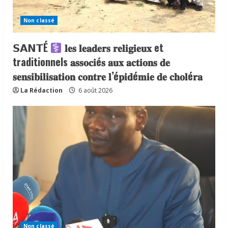
Non classé
𝗦𝗔𝗡𝗧É
𝐥𝐞𝐬 𝐥𝐞𝐚𝐝𝐞𝐫𝐬 𝐫𝐞𝐥𝐢𝐠𝐢𝐞𝐮𝐱 et
traditionnels 𝐚𝐬𝐬𝐨𝐜𝐢é𝐬 𝐚𝐮𝐱 𝐚𝐜𝐭𝐢𝐨𝐧𝐬 𝐝𝐞
𝐬𝐞𝐧𝐬𝐢𝐛𝐢𝐥𝐢𝐬𝐚𝐭𝐢𝐨𝐧 𝐜𝐨𝐧𝐭𝐫𝐞 𝐥’é𝐩𝐢𝐝é𝐦𝐢𝐞 𝐝𝐞 𝐜𝐡𝐨𝐥é𝐫𝐚
La Rédaction
6 août 2026
Non classé