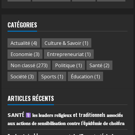
CATÉGORIES
Actualité
(4)
Culture & Savoir
(1)
Economie
(3)
Entrepreneuriat
(1)
Non classé
(273)
Politique
(1)
Santé
(2)
Société
(3)
Sports
(1)
Éducation
(1)
ARTICLES RÉCENTS
𝗦𝗔𝗡𝗧É
𝐥𝐞𝐬 𝐥𝐞𝐚𝐝𝐞𝐫𝐬 𝐫𝐞𝐥𝐢𝐠𝐢𝐞𝐮𝐱 et traditionnels 𝐚𝐬𝐬𝐨𝐜𝐢é𝐬
𝐚𝐮𝐱 𝐚𝐜𝐭𝐢𝐨𝐧𝐬 𝐝𝐞 𝐬𝐞𝐧𝐬𝐢𝐛𝐢𝐥𝐢𝐬𝐚𝐭𝐢𝐨𝐧 𝐜𝐨𝐧𝐭𝐫𝐞 𝐥’é𝐩𝐢𝐝é𝐦𝐢𝐞 𝐝𝐞 𝐜𝐡𝐨𝐥é𝐫𝐚