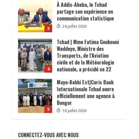
𝐜𝐨𝐧𝐬𝐨𝐦𝐦𝐚𝐭𝐞𝐮𝐫𝐬.
À Addis-Abeba, le Tchad
24 juillet 2026
partage son expérience en
communication statistique
24 juillet 2026
3
Tchad | Mme Fatima Goukouni
Weddeye, Ministre des
Transports, de l’Aviation
civile et de la Météorologie
nationale, a présidé ce 22
4
juillet 2026 une réunion
Mayo-Kebbi Est|Coris Bank
interministérielle consacrée
Internationale Tchad ouvre
à la mise en œuvre de la
officiellement une agence à
décision du président de la
Bongor
République, le Maréchal
5
Mahamat Idriss Déby Itno,
16 juillet 2026
supprimant l’obligation de
𝗦𝗔𝗡𝗧É
𝐥𝐞𝐬 𝐥𝐞𝐚𝐝𝐞𝐫𝐬
visa d’entrée au Tchad pour
𝐫𝐞𝐥𝐢𝐠𝐢𝐞𝐮𝐱 et traditionnels
les ressortissants des pays
CONNECTEZ-VOUS AVEC NOUS
𝐚𝐬𝐬𝐨𝐜𝐢é𝐬 𝐚𝐮𝐱 𝐚𝐜𝐭𝐢𝐨𝐧𝐬 𝐝𝐞
africains.