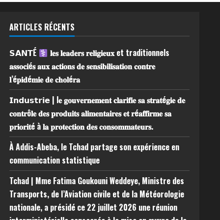
ARTICLES RÉCENTS
𝗦𝗔𝗡𝗧É
𝐥𝐞𝐬 𝐥𝐞𝐚𝐝𝐞𝐫𝐬 𝐫𝐞𝐥𝐢𝐠𝐢𝐞𝐮𝐱 et traditionnels
𝐚𝐬𝐬𝐨𝐜𝐢é𝐬 𝐚𝐮𝐱 𝐚𝐜𝐭𝐢𝐨𝐧𝐬 𝐝𝐞 𝐬𝐞𝐧𝐬𝐢𝐛𝐢𝐥𝐢𝐬𝐚𝐭𝐢𝐨𝐧 𝐜𝐨𝐧𝐭𝐫𝐞
𝐥’é𝐩𝐢𝐝é𝐦𝐢𝐞 𝐝𝐞 𝐜𝐡𝐨𝐥é𝐫𝐚
𝗜𝗻𝗱𝘂𝘀𝘁𝗿𝗶𝗲 | l𝐞 𝐠𝐨𝐮𝐯𝐞𝐫𝐧𝐞𝐦𝐞𝐧𝐭 𝐜𝐥𝐚𝐫𝐢𝐟𝐢𝐞 𝐬𝐚 𝐬𝐭𝐫𝐚𝐭é𝐠𝐢𝐞 𝐝𝐞
𝐜𝐨𝐧𝐭𝐫ô𝐥𝐞 𝐝𝐞𝐬 𝐩𝐫𝐨𝐝𝐮𝐢𝐭𝐬 𝐚𝐥𝐢𝐦𝐞𝐧𝐭𝐚𝐢𝐫𝐞𝐬 𝐞𝐭 𝐫é𝐚𝐟𝐟𝐢𝐫𝐦𝐞 𝐬𝐚
𝐩𝐫𝐢𝐨𝐫𝐢𝐭é à 𝐥𝐚 𝐩𝐫𝐨𝐭𝐞𝐜𝐭𝐢𝐨𝐧 𝐝𝐞𝐬 𝐜𝐨𝐧𝐬𝐨𝐦𝐦𝐚𝐭𝐞𝐮𝐫𝐬.
À Addis-Abeba, le Tchad partage son expérience en
communication statistique
Tchad | Mme Fatima Goukouni Weddeye, Ministre des
Transports, de l’Aviation civile et de la Météorologie
nationale, a présidé ce 22 juillet 2026 une réunion