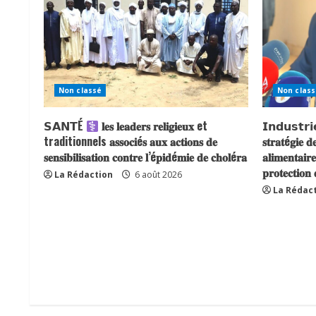
Non classé
Non class
𝗦𝗔𝗡𝗧É
𝐥𝐞𝐬 𝐥𝐞𝐚𝐝𝐞𝐫𝐬 𝐫𝐞𝐥𝐢𝐠𝐢𝐞𝐮𝐱 et
𝗜𝗻𝗱𝘂𝘀𝘁𝗿𝗶𝗲 
traditionnels 𝐚𝐬𝐬𝐨𝐜𝐢é𝐬 𝐚𝐮𝐱 𝐚𝐜𝐭𝐢𝐨𝐧𝐬 𝐝𝐞
𝐬𝐭𝐫𝐚𝐭é𝐠𝐢𝐞 𝐝
𝐬𝐞𝐧𝐬𝐢𝐛𝐢𝐥𝐢𝐬𝐚𝐭𝐢𝐨𝐧 𝐜𝐨𝐧𝐭𝐫𝐞 𝐥’é𝐩𝐢𝐝é𝐦𝐢𝐞 𝐝𝐞 𝐜𝐡𝐨𝐥é𝐫𝐚
𝐚𝐥𝐢𝐦𝐞𝐧𝐭𝐚𝐢𝐫
𝐩𝐫𝐨𝐭𝐞𝐜𝐭𝐢𝐨𝐧
La Rédaction
6 août 2026
La Rédac