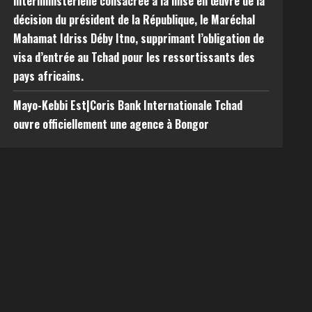
interministérielle consacrée à la mise en œuvre de la
décision du président de la République, le Maréchal
Mahamat Idriss Déby Itno, supprimant l’obligation de
visa d’entrée au Tchad pour les ressortissants des
pays africains.
Mayo-Kebbi Est|Coris Bank Internationale Tchad
ouvre officiellement une agence à Bongor