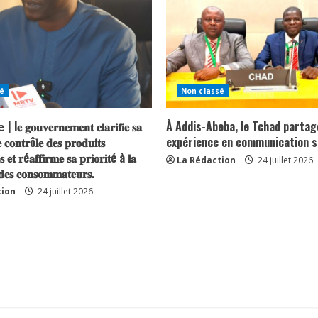
é
Non classé
| l𝐞 𝐠𝐨𝐮𝐯𝐞𝐫𝐧𝐞𝐦𝐞𝐧𝐭 𝐜𝐥𝐚𝐫𝐢𝐟𝐢𝐞 𝐬𝐚
À Addis-Abeba, le Tchad partag
 𝐜𝐨𝐧𝐭𝐫ô𝐥𝐞 𝐝𝐞𝐬 𝐩𝐫𝐨𝐝𝐮𝐢𝐭𝐬
expérience en communication s
𝐬 𝐞𝐭 𝐫é𝐚𝐟𝐟𝐢𝐫𝐦𝐞 𝐬𝐚 𝐩𝐫𝐢𝐨𝐫𝐢𝐭é à 𝐥𝐚
La Rédaction
24 juillet 2026
 𝐝𝐞𝐬 𝐜𝐨𝐧𝐬𝐨𝐦𝐦𝐚𝐭𝐞𝐮𝐫𝐬.
tion
24 juillet 2026