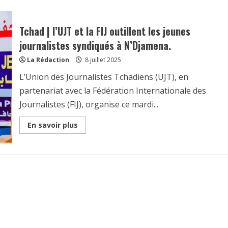
Tchad | l’UJT et la FIJ outillent les jeunes
journalistes syndiqués à N’Djamena.
La Rédaction
8 juillet 2025
L’Union des Journalistes Tchadiens (UJT), en
partenariat avec la Fédération Internationale des
Journalistes (FIJ), organise ce mardi...
Read
En savoir plus
more
about
Tchad
|
l’UJT
et
la
FIJ
outillent
les
jeunes
journalistes
syndiqués
à